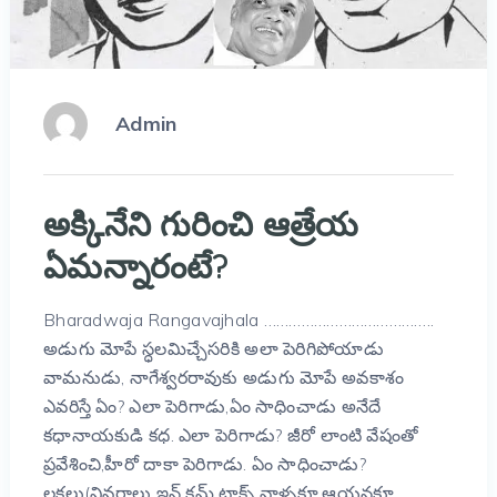
Admin
అక్కినేని గురించి ఆత్రేయ
ఏమన్నారంటే?
Bharadwaja Rangavajhala …………………………………..
అడుగు మోపే స్ధలమిచ్చేసరికి అలా పెరిగిపోయాడు
వామనుడు, నాగేశ్వరరావుకు అడుగు మోపే అవకాశం
ఎవరిస్తే ఏం? ఎలా పెరిగాడు,ఏం సాధించాడు అనేదే
కధానాయకుడి కధ. ఎలా పెరిగాడు? జీరో లాంటి వేషంతో
ప్రవేశించి,హీరో దాకా పెరిగాడు. ఏం సాధించాడు?
లక్షలు(వివరాలు ఇన్ కమ్ టాక్స్ వాళ్ళకూ,ఆయనకూ