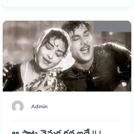
Admin
ఆ పాట వెనుక కథ ఇదే !! !