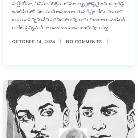
పార్టీలోనూ, సినిమాపరిశ్రమ లోనూ లబ్ధప్రతిష్టమైంది. కాట్రగడ్డ
ఇంటిపేరుతో చలామణి అవటం ఆయన కిష్టం లేదు. మురారి
బావ డా.పిన్నమనేని నరసింహారావు గారు గుంటూరు మెడికల్
కాలేజ్ ప్రిన్సిపాల్ గా ఉండటం వలన బంధువుల వద్ద …
OCTOBER 14, 2024
NO COMMENTS