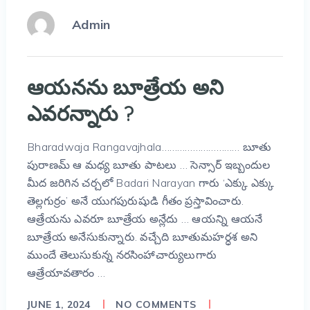
Admin
ఆయనను బూత్రేయ అని
ఎవరన్నారు ?
Bharadwaja Rangavajhala………………………… బూతు
పురాణమ్ ఆ మధ్య బూతు పాట‌లు … సెన్సార్ ఇబ్బందుల
మీద జ‌రిగిన చ‌ర్చ‌లో Badari Narayan గారు ‘ఎక్కు ఎక్కు
తెల్లగుర్రం’ అనే యుగ‌పురుషుడి గీతం ప్ర‌స్తావించారు.
ఆత్రేయ‌ను ఎవ‌రూ బూత్రేయ అన్లేదు … ఆయ‌న్ని ఆయ‌నే
బూత్రేయ అనేసుకున్నారు. వ‌చ్చేది బూతుమ‌హ‌ర్ధ‌శ అని
ముందే తెలుసుకున్న న‌ర‌సింహాచార్యులుగారు
ఆత్రేయావ‌తారం …
JUNE 1, 2024
NO COMMENTS