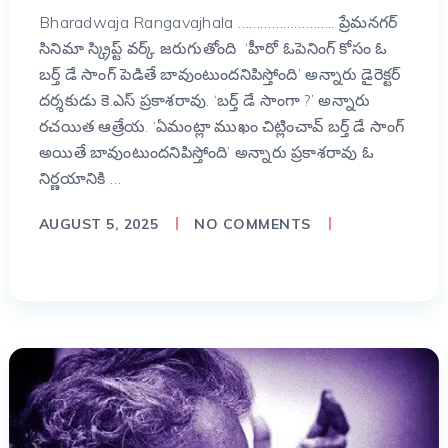
Bharadwaja Rangavajhala …………………….. ప్రేమనగర్
సినిమా స్క్రిప్ట్ వర్క్ జరుగుతోంది ‘హీరో ఓపెనింగ్ కోసం ఓ
బర్త్ డే సాంగ్ పెడితే బావుంటుందనిపిస్తోంది’ అన్నారు డైరెక్టర్
దర్శకుడు కె.ఎస్ ప్రకాశరావు. ‘బర్త్ డే సాంగా ?’ అన్నారు
రచయిత ఆత్రేయ. ‘ఏమంట్లా ముఖం చిట్లించావ్ బర్త్ డే సాంగ్
అయితే బావుంటుందనిపిస్తోంది’ అన్నారు ప్రకాశరావు ఓ
నిర్ణయానికి …
AUGUST 5, 2025
NO COMMENTS