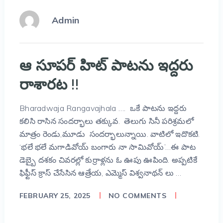
Admin
ఆ సూపర్ హిట్ పాటను ఇద్దరు
రాశారట !!
Bharadwaja Rangavajhala …. ఒకే పాటను ఇద్దరు
కలిసి రాసిన సందర్భాలు తక్కువ. తెలుగు సినీ పరిశ్రమలో
మాత్రం రెండు,మూడు సందర్భాలున్నాయి. వాటిలో ఇదొకటి.
‘భలే భలే మగాడివోయ్ బంగారు నా సామివోయ్’…ఈ పాట
డెబ్బై దశకం చివరల్లో కుర్రాళ్లను ఓ ఊపు ఊపింది. అప్పటికే
ఫిఫ్టీస్ క్రాస్ చేసేసిన ఆత్రేయ, ఎమ్మెస్ విశ్వనాథన్ లు …
FEBRUARY 25, 2025
NO COMMENTS