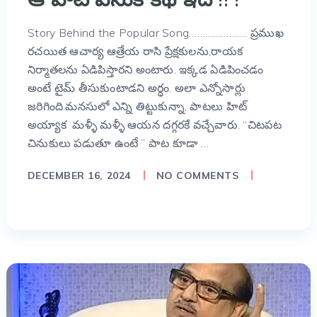
Story Behind the Popular Song…………………. ప్రముఖ
రచయిత ఆచార్య ఆత్రేయ రాసి ప్రేక్షకులను,రాయక
నిర్మాతలను ఏడిపిస్తారని అంటారు. ఇక్కడ ఏడిపించడం
అంటే టైమ్ తీసుకుంటాడని అర్ధం. అలా ఎన్నోసార్లు
జరిగింది.మనసులో ఎన్ని తిట్టుకున్నా, పాటలు హిట్
అయ్యాక మళ్ళీ మళ్ళీ ఆయన దగ్గరకే వచ్చేవారు. “చిటపట
చినుకులు పడుతూ ఉంటే ” పాట కూడా …
DECEMBER 16, 2024
NO COMMENTS