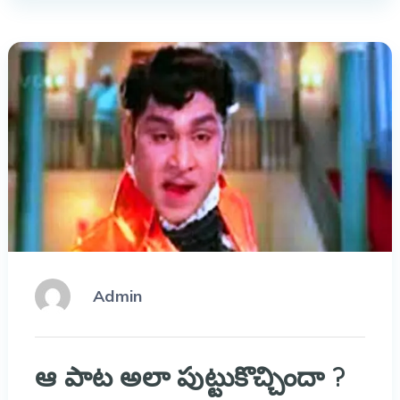
Admin
ఆ పాట అలా పుట్టుకొచ్చిందా ?