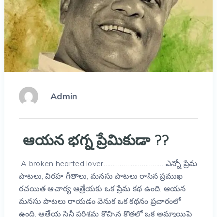
Admin
ఆయన భగ్న ప్రేమికుడా ??
A broken hearted lover…………………………… ఎన్నో ప్రేమ
పాటలు, విరహ గీతాలు, మనసు పాటలు రాసిన ప్రముఖ
రచయిత ఆచార్య ఆత్రేయకు ఒక ప్రేమ కథ ఉంది. ఆయన
మనసు పాటలు రాయడం వెనుక ఒక కథనం ప్రచారంలో
ఉంది. ఆత్రేయ సినీ పరిశ్రమ కొచ్చిన కొత్తల్లో ఒక అమ్మాయిపై