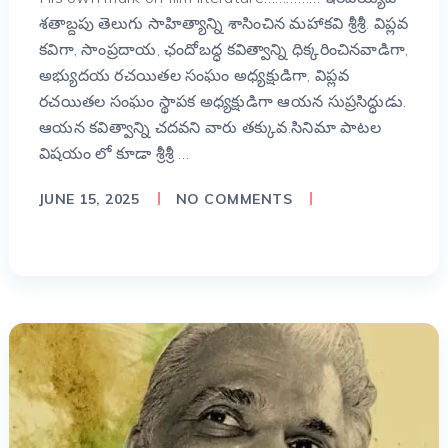
శతాబ్దపు తెలుగు సాహిత్యాన్ని శాసించిన మహాకవి శ్రీశ్రీ. విప్లవ
కవిగా, సాంప్రదాయ, ఛందోబద్ధ కవిత్వాన్ని ధిక్కరించినవాడిగా,
అభ్యుదయ రచయితల సంఘం అధ్యక్షుడిగా, విప్లవ
రచయితల సంఘం స్థాపక అధ్యక్షుడిగా ఆయన సుప్రసిద్ధుడు.
ఆయన కవిత్వాన్ని చదవని వారు తక్కువ.సినిమా పాటల
విషయం లో కూడా శ్రీశ్రీ …
JUNE 15, 2025
NO COMMENTS