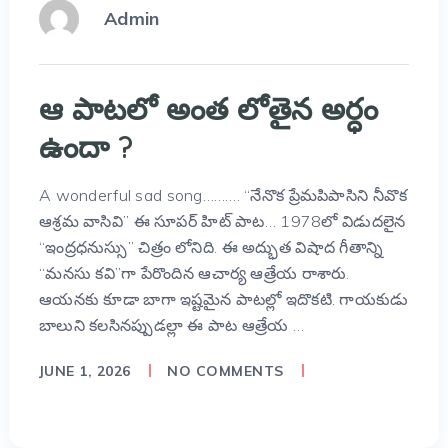
Admin
ఆ పాటలో అంత లోతైన అర్ధం
ఉందా ?
A wonderful sad song………. “నేనొక ప్రేమపిపాసిని నీవొక
ఆశ్రమ వాసివి” ఈ సూపర్ హిట్ పాట… 1978లో విడుదలైన
“ఇంద్రధనుస్సు” చిత్రం లోనిది. ఈ అద్భుత విషాద గీతాన్ని
“మనసు కవి”గా పేరొందిన ఆచార్య ఆత్రేయ రాశారు.
ఆయనకు కూడా బాగా ఇష్టమైన పాటల్లో ఇదొకటి. గాయకుడు
బాలుని కలసినప్పుడల్లా ఈ పాట ఆత్రేయ …
JUNE 1, 2026
NO COMMENTS