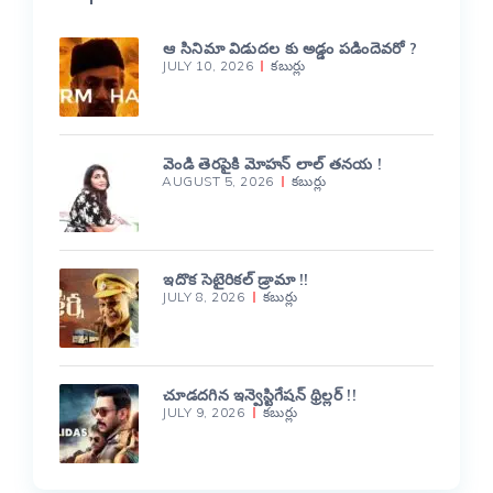
ఆ సినిమా విడుదల కు అడ్డం పడిందెవరో ?
JULY 10, 2026
కబుర్లు
వెండి తెరపైకి మోహన్ లాల్ తనయ !
AUGUST 5, 2026
కబుర్లు
ఇదొక సెటైరికల్ డ్రామా !!
JULY 8, 2026
కబుర్లు
చూడదగిన ఇన్వెస్టిగేషన్ థ్రిల్లర్ !!
JULY 9, 2026
కబుర్లు