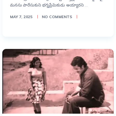
మనసు పారేసుకుని భగ్నప్రేమికుడు అయ్యారని …
MAY 7, 2025
NO COMMENTS