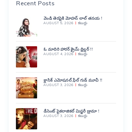
Recent Posts
వెండి తెరపైకి మోహన్ లాల్ తనయ !
AUGUST 5, 2026
కబుర్లు
ఓ మాదిరి హారర్ క్రైమ్ థ్రిల్లర్ !!
AUGUST 4, 2026
కబుర్లు
క్లాసిక్ ఎమోషనల్,ఫీల్ గుడ్ మూవీ !!
AUGUST 3, 2026
కబుర్లు
డీసెంట్ సైకలాజికల్ మిస్టరీ డ్రామా !
AUGUST 3, 2026
కబుర్లు