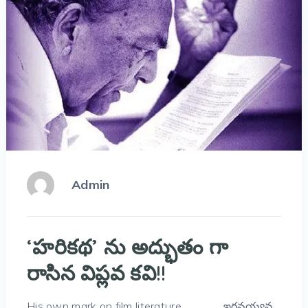
Admin
‘హరికథ’ ను అద్భుతం గా
రాసిన విప్లవ కవి!!
His own mark on film literature…………… ఇరవయ్యవ