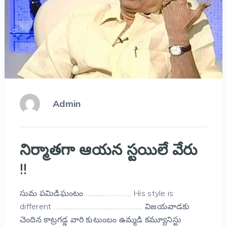
Admin
నిర్మాతగా ఆయన స్టయిలే వేరు
!!
సుమ పమిడిఘంటం …………………… His style is
different ……………………………………….. విజయవాడకు
చెందిన కాట్రగడ్డ వారి కుటుంబం ఉమ్మడి కమ్యూనిస్టు