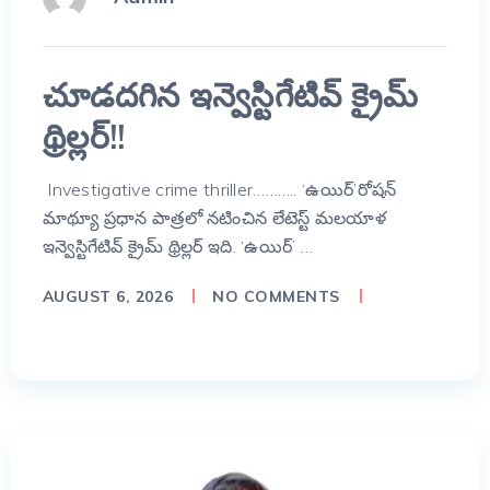
చూడదగిన ఇన్వెస్టిగేటివ్ క్రైమ్
థ్రిల్లర్!!
Investigative crime thriller……….. ‘ఉయిర్’రోషన్
మాథ్యూ ప్రధాన పాత్రలో నటించిన లేటెస్ట్ మలయాళ
ఇన్వెస్టిగేటివ్ క్రైమ్ థ్రిల్లర్ ఇది. ‘ఉయిర్’ …
AUGUST 6, 2026
NO COMMENTS