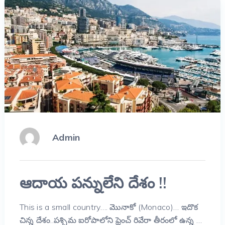
Admin
ఆదాయ పన్నులేని దేశం !!
This is a small country…. మొనాకో (Monaco)… ఇదొక
చిన్న దేశం..పశ్చిమ ఐరోపాలోని ఫ్రెంచ్ రివేరా తీరంలో ఉన్న …