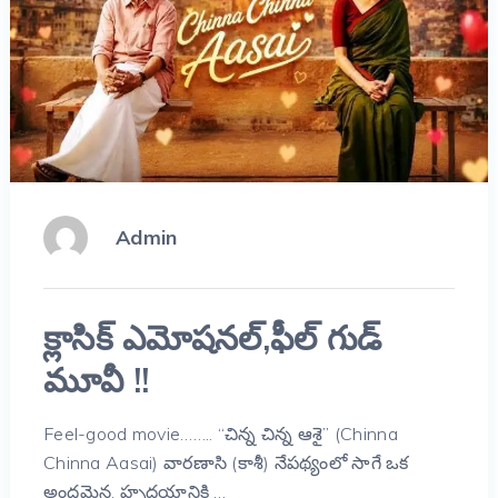
Admin
క్లాసిక్ ఎమోషనల్,ఫీల్ గుడ్
మూవీ !!
Feel-good movie…….. “చిన్న చిన్న ఆశై” (Chinna
Chinna Aasai) వారణాసి (కాశీ) నేపథ్యంలో సాగే ఒక
అందమైన, హృదయానికి …