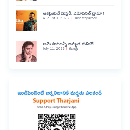
ఆకట్టుకునే మిస్టరీ, ఎమోషనల్ డ్రామా !!
August 8, 2026
Uncategorized
ఆమె పాటలన్నీ అమృత గుళికలే!
July 11, 2026
కబుర్లు