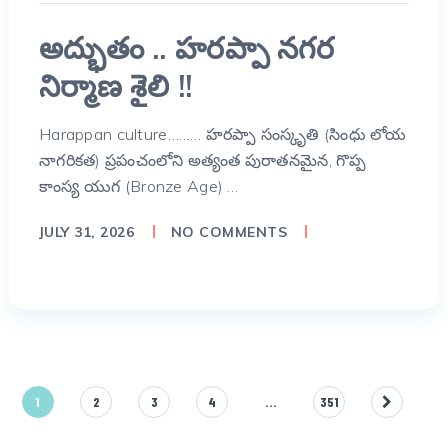
అద్భుతం .. హరప్పా నగర
నిర్మాణ శైలి !!
Harappan culture……… హరప్పా సంస్కృతి (సింధు లోయ
నాగరికత) ప్రపంచంలోని అత్యంత పురాతనమైన, గొప్ప
కాంస్య యుగ (Bronze Age) …
JULY 31, 2026
NO COMMENTS
Posts
1
2
3
4
…
351
pagination