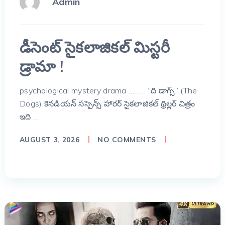
Admin
డీసెంట్ సైకలాజికల్ మిస్టరీ
డ్రామా !
psychological mystery drama ……… “ది డాగ్స్” (The
Dogs) కెనడియన్ సస్పెన్స్ హారర్ సైకలాజికల్ థ్రిల్లర్ చిత్రం
ఇది …
AUGUST 3, 2026
NO COMMENTS