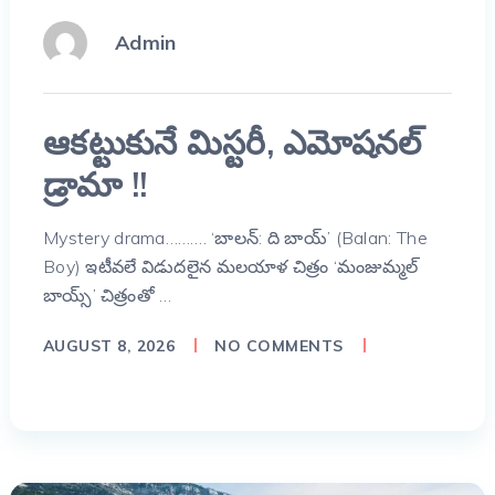
Admin
ఆకట్టుకునే మిస్టరీ, ఎమోషనల్
డ్రామా !!
Mystery drama………. ‘బాలన్: ది బాయ్’ (Balan: The
Boy) ఇటీవలే విడుదలైన మలయాళ చిత్రం ‘మంజుమ్మల్
బాయ్స్’ చిత్రంతో …
AUGUST 8, 2026
NO COMMENTS