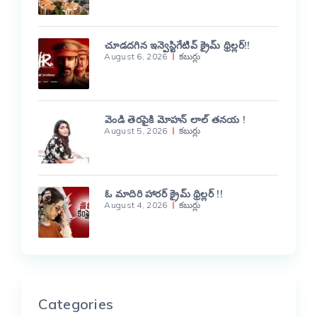
చూడదగిన ఇన్వెస్టిగేటివ్ క్రైమ్ థ్రిల్లర్!!
August 6, 2026
కబుర్లు
వెండి తెరపైకి మోహన్ లాల్ తనయ !
August 5, 2026
కబుర్లు
ఓ మాదిరి హారర్ క్రైమ్ థ్రిల్లర్ !!
August 4, 2026
కబుర్లు
Categories