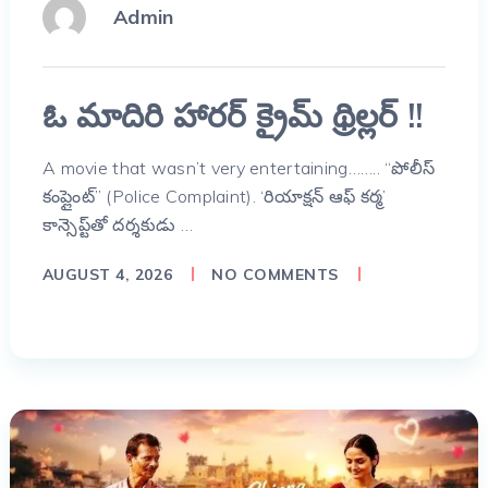
Admin
ఓ మాదిరి హారర్ క్రైమ్ థ్రిల్లర్ !!
A movie that wasn’t very entertaining…….. “పోలీస్
కంప్లైంట్” (Police Complaint). ‘రియాక్షన్ ఆఫ్ కర్మ’
కాన్సెప్ట్‌తో దర్శకుడు …
AUGUST 4, 2026
NO COMMENTS