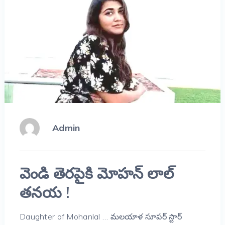
Admin
వెండి తెరపైకి మోహన్ లాల్
తనయ !
Daughter of Mohanlal … మలయాళ సూపర్ స్టార్