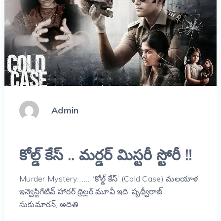
Admin
కోల్డ్ కేస్ .. మర్డర్ మిస్టరీ స్టోరీ !!
Murder Mystery…….. ‘కోల్డ్ కేస్’ (Cold Case) మలయాళ
ఇన్వెస్టిగేటివ్ హారర్ థ్రిల్లర్ మూవీ ఇది. పృథ్వీరాజ్
సుకుమారన్, అదితి …