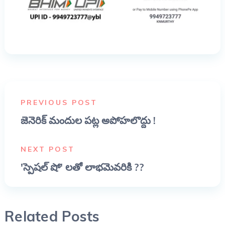
PREVIOUS POST
జెనెరిక్ మందుల పట్ల అపోహలొద్దు !
NEXT POST
'స్పెషల్ షో' లతో లాభమెవరికి ??
Related Posts