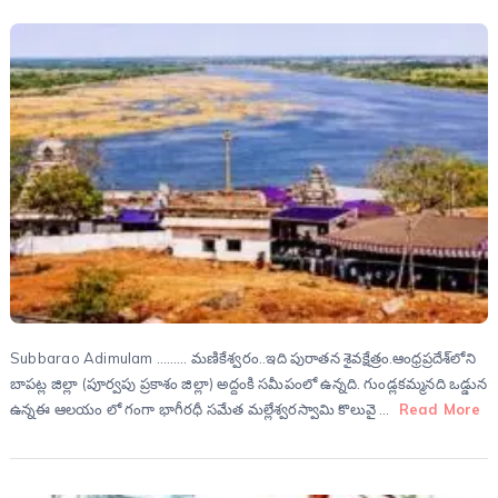
Subbarao Adimulam ……… మణికేశ్వరం..ఇది పురాతన శైవక్షేత్రం.ఆంధ్రప్రదేశ్‌లోని
బాపట్ల జిల్లా (పూర్వపు ప్రకాశం జిల్లా) అద్దంకి సమీపంలో ఉన్నది. గుండ్లకమ్మనది ఒడ్డున
ఉన్నఈ ఆలయం లో గంగా భాగీరధీ సమేత మల్లేశ్వరస్వామి కొలువై …
Read More