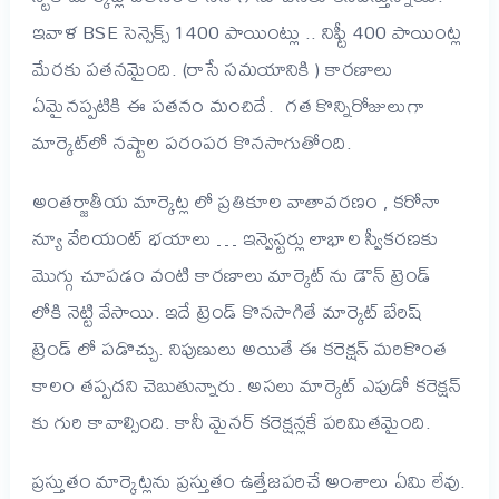
ఇవాళ BSE సెన్సెక్స్ 1400 పాయింట్లు .. నిఫ్టీ 400 పాయింట్ల
మేరకు పతనమైంది. (రాసే సమయానికి ) కారణాలు
ఏమైనప్పటికి ఈ పతనం మంచిదే. గత కొన్నిరోజులుగా
మార్కెట్‌లో నష్టాల పరంపర కొనసాగుతోంది.
అంతర్జాతీయ మార్కెట్ల లో ప్రతికూల వాతావరణం , కరోనా
న్యూ వేరియంట్ భయాలు … ఇన్వెస్టర్లు లాభాల స్వీకరణకు
మొగ్గు చూపడం వంటి కారణాలు మార్కెట్ ను డౌన్ ట్రెండ్
లోకి నెట్టి వేసాయి. ఇదే ట్రెండ్ కొనసాగితే మార్కెట్ బేరిష్
ట్రెండ్ లో పడొచ్చు. నిపుణులు అయితే ఈ కరెక్షన్‌ మరికొంత
కాలం తప్పదని చెబుతున్నారు. అసలు మార్కెట్ ఎపుడో కరెక్షన్
కు గురి కావాల్సింది. కానీ మైనర్ కరెక్షన్లకే పరిమితమైంది.
ప్రస్తుతం మార్కెట్లను ప్రస్తుతం ఉత్తేజపరిచే అంశాలు ఏమి లేవు.