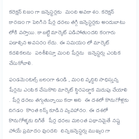
కరెక్షన్ నిజం గా ఇన్వెస్టర్లకు మంచి అవకాశం. కరెక్షన్
కారణం గా పెరిగిన షేర్ల ధరలు తగ్గి ఇన్వెస్టర్లకు అందుబాటు
లోకి వస్తాయి. కాబట్టి మార్కెట్ పడిపోతుందని కంగారు
పడాల్సిన అవసరం లేదు. ఈ సమయం లో మార్కెట్
కదలికలను పరిశీలిస్తూ మంచి షేర్లను ఇన్వెస్టర్లు ఎంపిక
చేసుకోవాలి.
ఫండమెంటల్స్ బలంగా ఉండి , మంచి వృద్ధిని సాధిస్తున్న
షేర్లను ఎంపిక చేసుకొని మార్కెట్ స్థిరపడ్డాక మదుపు చేయాలి
. షేర్ల ధరలు తగ్గుతున్నాయి కదా అని ఈ దశలో కొనుగోళ్లకు
దిగడం కొంత రిస్క్ కూడిన వ్యవహారం. ఈ దశలో
కొనుగోళ్ళకు దిగితే షేర్ల ధరలు మరింత పథానమైతే నష్ట
పోయే ప్రమాదం వుందని చిన్నఇన్వెస్టర్లు ముఖ్యం గా