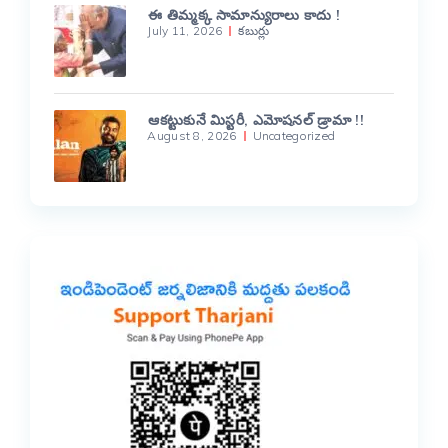
ఈ తిమ్మక్క సామాన్యురాలు కాదు !
July 11, 2026
కబుర్లు
ఆకట్టుకునే మిస్టరీ, ఎమోషనల్ డ్రామా !!
August 8, 2026
Uncategorized