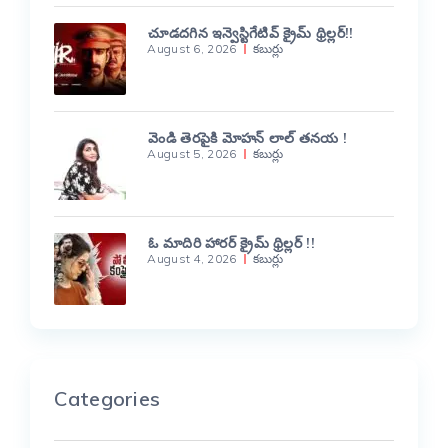
చూడదగిన ఇన్వెస్టిగేటివ్ క్రైమ్ థ్రిల్లర్!!
August 6, 2026
కబుర్లు
వెండి తెరపైకి మోహన్ లాల్ తనయ !
August 5, 2026
కబుర్లు
ఓ మాదిరి హారర్ క్రైమ్ థ్రిల్లర్ !!
August 4, 2026
కబుర్లు
Categories