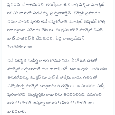
ప్రపంచ దేశాలనుంచి ఇంకేదైనా శుభవార్త వచ్చినా మార్కెట్
రికవరీ బాటలో పడవచ్చు. ప్రస్తుతానికైతే కరెక్షన్ ప్రమాదం
ఇంకా పొంచి వుంది అనే చెప్పుకోవాలి. మార్కెట్ ఇప్పటికే కొత్త
రికార్డులను నమోదు చేసింది. ఈ క్రమంలోనే మార్కెట్ ఓవర్
బాట్ పొజిషన్ కి చేరుకుంది. షేర్ల వాల్యుయేషన్
పెరిగిపోయింది.
ఇదే పరిస్థితి సుదీర్ఘ కాలం కొనసాగదు. ఏదో ఒక దశలో
మార్కెట్ దిద్దుబాటుకి గురి కావాల్సిందే. అది ఇపుడు జరిగిందని
అనుకోవచ్చు. కరెక్షన్ మార్కెట్ కి కొత్తేమి కాదు. గతం లో
ఎన్నోసార్లు మార్కెట్ దిద్దుబాటు కి గురైంది . అనంతరం మళ్ళీ
పుంజుకొని ఇన్వెస్టర్లకు లాభాలను అందించింది. పెరుగుట
విరుగట కొరకే అన్నట్టు విరుగుట పెరుగట కొరకే అని
భావించాలి.