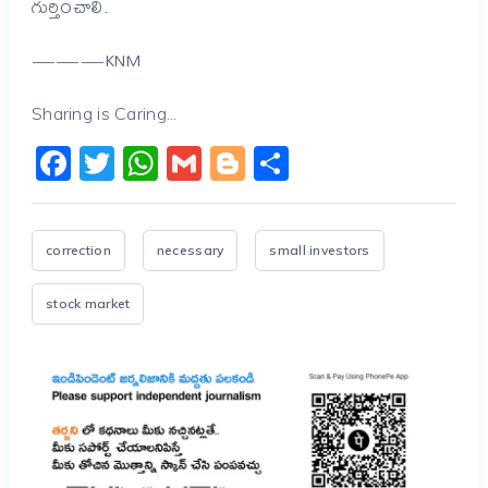
గుర్తించాలి.
———KNM
Sharing is Caring...
Facebook
Twitter
WhatsApp
Gmail
Blogger
Share
correction
necessary
small investors
stock market