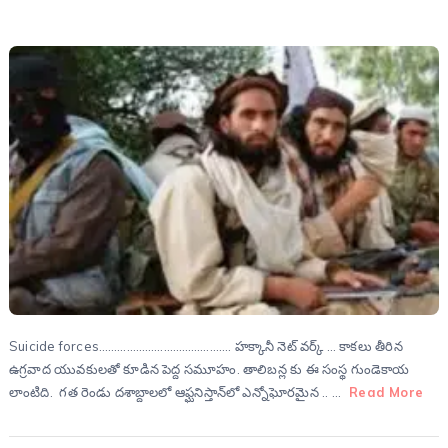
Suicide forces……………………………………. హక్కానీ నెట్ వర్క్ … కాకలు తీరిన
ఉగ్రవాద యువకులతో కూడిన పెద్ద సమూహం. తాలిబన్ల కు ఈ సంస్థ గుండెకాయ
లాంటిది. గత రెండు దశాబ్దాలలో ఆఫ్ఘనిస్తాన్‌లో ఎన్నోఘోరమైన .. …
Read More