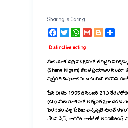
Sharing is Caring...
Facebook
Twitter
WhatsApp
Gmail
Blogg
Sh
Distinctive acting………
మలయాళ చిత్ర పరిశ్రమలో తనదైన విలక్షణమ
(Shane Nigam) జీవిత ప్రయాణం సినిమా కథ
వ్యక్తిగత విషాదాలను దాటుకుని ఆయన ఈరోజు
షేన్ నిగమ్ 1995 డిసెంబర్ 21న కేరళలోని
(Abi) మలయాళంలో అత్యంత ప్రజాదరణ పొందిన ప
పెరగడం వల్ల షేన్‌కు చిన్నప్పటి నుంచే కళలప
చేసిన షేన్, రాజగిరి కాలేజీలో ఇంజనీరింగ్ 