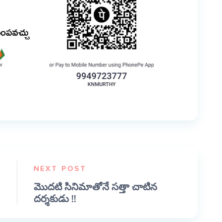
NEXT POST
మొదటి సినిమాతోనే సత్తా చాటిన
దర్శకుడు !!