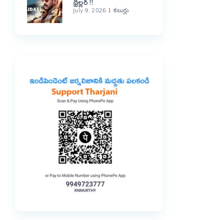
థ్రిల్లర్ !!
July 9, 2026
కబుర్లు