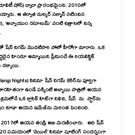
రియాలిటీ షోస్) ద్వారా ప్రారంభమైంది. 2010లో
్యారు. ఆ తర్వాత దుల్కర్ సల్మాన్ నటించిన
), ‘అన్నాయుం రసూలుమ్’ వంటి చిత్రాలలో చిన్న
ు.
మాతో షేన్ నిగమ్ మొదటిసారి సోలో హీరోగా మారారు. ఒక
ైన హిందూ అమ్మాయిని ప్రేమించే ఈ రియలిస్టిక్
 దక్కాయి.
gi Nights) సినిమా షేన్ నిగమ్ కెరీర్‌ను పూర్తిగా
ాధ్యతారహితంగా ఉండే పక్కింటి అబ్బాయి పాత్రలో ఆయన
లోనే ఒక క్లాసిక్ హిట్‌గా నిలిచి, షేన్ ను స్టార్‌ను
) చిత్రం కూడా ఆయన ఇమేజ్‌ను మరింత పెంచింది.
 2017లో ఆయన తండ్రి అబి మరణించారు. అది షేన్
0 సమయంలో ‘వెయిల్’ సినిమా షూటింగ్ సందర్భంగా