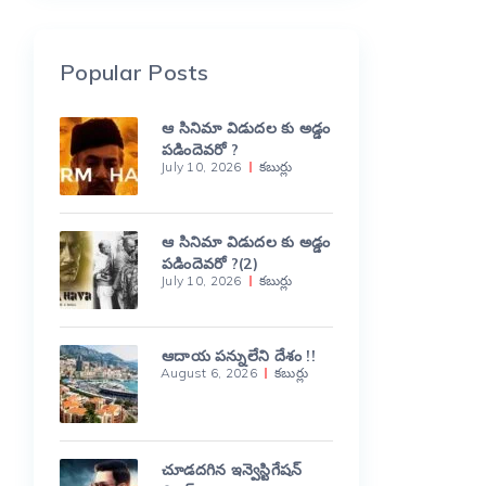
Popular Posts
ఆ సినిమా విడుదల కు అడ్డం
పడిందెవరో ?
July 10, 2026
కబుర్లు
ఆ సినిమా విడుదల కు అడ్డం
పడిందెవరో ?(2)
July 10, 2026
కబుర్లు
ఆదాయ పన్నులేని దేశం !!
August 6, 2026
కబుర్లు
చూడదగిన ఇన్వెస్టిగేషన్