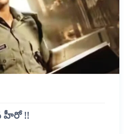
హీరో !!