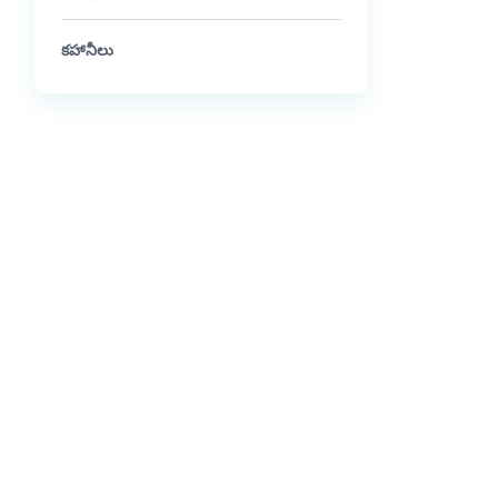
కహానీలు