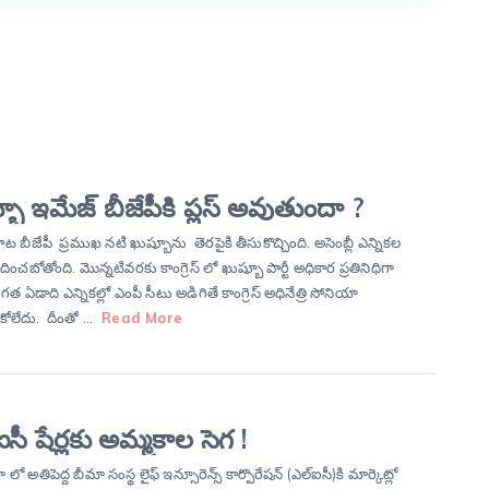
బూ ఇమేజ్​ బీజేపీకి ప్లస్ అవుతుందా ?
 బీజేపీ ప్రముఖ నటి ఖుష్బూను తెరపైకి తీసుకొచ్చింది. అసెంబ్లీ ఎన్నికల
దించబోతోంది. మొన్నటివరకు కాంగ్రెస్ లో ఖుష్బూ పార్టీ అధికార ప్రతినిధిగా
గత ఏడాది ఎన్నికల్లో ఎంపీ సీటు అడిగితే కాంగ్రెస్ అధినేత్రి సోనియా
ుకోలేదు. దీంతో …
Read More
ఐసీ షేర్లకు అమ్మకాల సెగ !
ో అతిపెద్ద బీమా సంస్థ లైఫ్ ఇన్సూరెన్స్ కార్పొరేషన్ (ఎల్‌ఐసీ)కి మార్కెట్లో