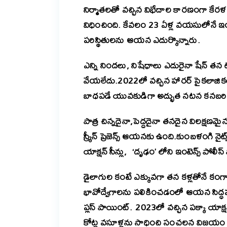
నిర్మాతలతో వచ్చిన విభేదాల కారణంగా కేరళ ఫ
విధించింది. కేవలం 23 ఏళ్ల వయసులోనే ఇండస్ట
పరిస్థితులను ఆయన ఎదుర్కొన్నారు.
ఎన్ని నిందలు, నిషేధాలు ఎదురైనా షేన్ తన ట
వేయలేదు.2022లో వచ్చిన హారర్ సైకలాజికల
బాధపడే యువకుడిగా అద్భుత నటన కనబరిచ
పాత్ర చిన్నదైనా,పెద్దదైనా తనదైన విలక్షణమైన 
స్క్రీన్ ప్రెజెన్స్ ఆయనకు ఉంది.కుంబళంగి 
యాక్షన్ సీన్లు, ‘దృఢం’ లోని ఇంటెన్స్ పోల
డైలాగుల కంటే ఎక్కువగా తన కళ్లతోనే కం
భావోద్వేగాలను పలికించడంలో ఆయన సిద్ధ
ప్లస్ పాయింట్.
2023లో వచ్చిన పక్కా యాక్ష
కోట్ల వసూళ్లను సాధించి సంచలన విజయం 