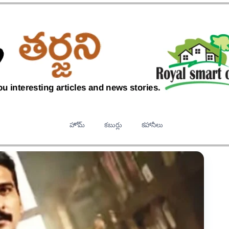
హోమ్
కబుర్లు
కహానీలు