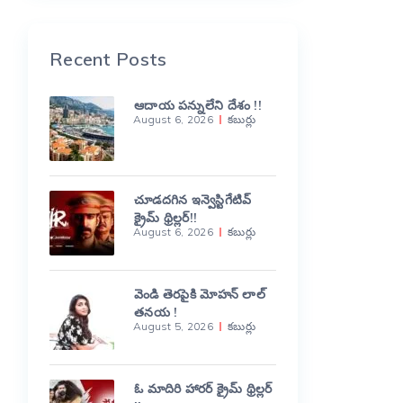
Recent Posts
ఆదాయ పన్నులేని దేశం !!
August 6, 2026
కబుర్లు
చూడదగిన ఇన్వెస్టిగేటివ్
క్రైమ్ థ్రిల్లర్!!
August 6, 2026
కబుర్లు
వెండి తెరపైకి మోహన్ లాల్
తనయ !
August 5, 2026
కబుర్లు
ఓ మాదిరి హారర్ క్రైమ్ థ్రిల్లర్