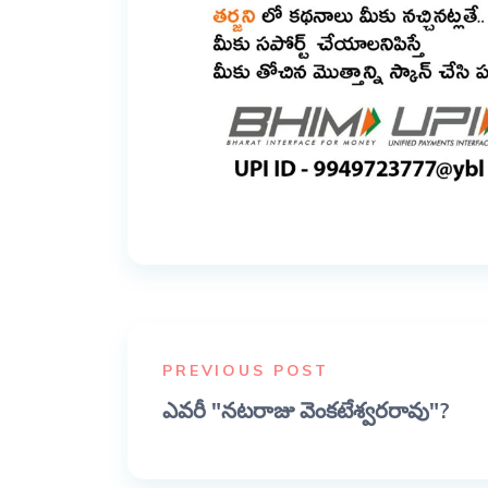
PREVIOUS POST
ఎవరీ "నటరాజు వెంకటేశ్వరరావు"?