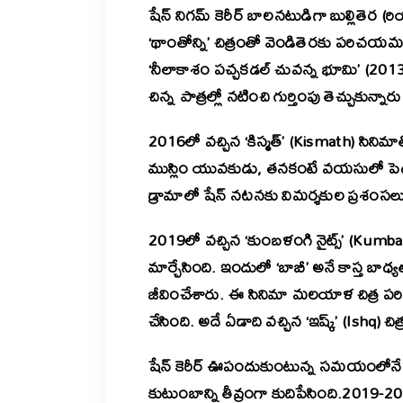
షేన్ నిగమ్ కెరీర్ బాలనటుడిగా బుల్లితెర (
‘థాంతోన్ని’ చిత్రంతో వెండితెరకు పరిచయమయ
‘నీలాకాశం పచ్చకడల్ చువన్న భూమి’ (2013
చిన్న పాత్రల్లో నటించి గుర్తింపు తెచ్చుకున్నార
2016లో వచ్చిన ‘కిస్మత్’ (Kismath) సిని
ముస్లిం యువకుడు, తనకంటే వయసులో పెద్దద
డ్రామాలో షేన్ నటనకు విమర్శకుల ప్రశంసలు
2019లో వచ్చిన ‘కుంబళంగి నైట్స్’ (Kumbalan
మార్చేసింది. ఇందులో ‘బాబీ’ అనే కాస్త బ
జీవించేశారు. ఈ సినిమా మలయాళ చిత్ర పరిశ్రమ
చేసింది. అదే ఏడాది వచ్చిన ‘ఇష్క్’ (Ishq
షేన్ కెరీర్ ఊపందుకుంటున్న సమయంలోనే
కుటుంబాన్ని తీవ్రంగా కుదిపేసింది.
2019-202