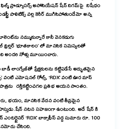
ిల్మ్ ప్రొడ్యూసర్స్ అసోసియేషన్ షేన్ నిగమ్‌పై నిషేధం
్రీ పాలిటిక్స్ వల్ల కెరీర్ ముగిసిపోతుందేమో అన్న
ాలెంట్‌ను నమ్ముకున్నారే కానీ వెనకడుగు
్ థ్రిల్లర్ ‘భూతకాలం’ లో మానసిక సమస్యలతో
ి అందరి నోళ్లు మూయించారు.
బాడీ లాంగ్వేజ్‌తో ప్రేక్షకులను కట్టిపడేసే అద్భుతమైన
నైట్స్’ వంటి ఎమోషనల్ రోల్స్, ‘RDX’ వంటి ఊర మాస్
ీస్ పాత్రను రక్తికట్టించగల ప్రతిభ ఆయన సొంతం.
గారు, భయం, మానసిక వేదన వంటి తీవ్రమైన
హస్తుడు.షేన్ నటన సహజంగా ఉంటుంది. అదే షేన్ కి
న్ ఎంటర్టైనర్ ‘RDX’ బాక్సాఫీస్ వద్ద సుమారు రూ. 100
నమోదు చేసింది.