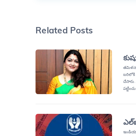
Related Posts
కుష్
తమిళనాట
బరిలోకి 
చేసారు. 
పట్టించ
ఎల్‌
ఇండియా ల