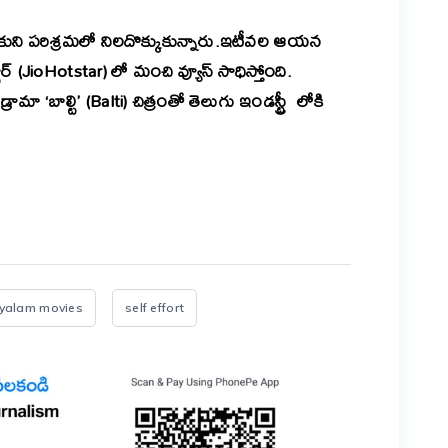
ుకుని పరిశ్రమలో నిలదొక్కుకున్నారు.
ఇటీవల ఆయన
్టార్ (JioHotstar) లో మంచి వ్యూస్ సాధిస్తోంది.
ా ‘బాల్టి’ (Balti) చిత్రంతో తెలుగు ఇండస్ట్రీ లోకి
er
are
yalam movies
self effort