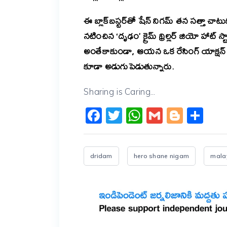
ఈ బ్లాక్‌బస్టర్‌తో షేన్ నిగమ్ తన సత్తా చాట
నటించిన ‘దృఢం’ క్రైమ్ థ్రిల్లర్ జియో హాట్ స
అంతేకాకుండా, ఆయన ఒక రేసింగ్ యాక్షన్ డ్రామ
కూడా అడుగుపెడుతున్నారు.
Sharing is Caring...
Facebook
Twitter
WhatsApp
Gmail
Blogg
Sh
dridam
hero shane nigam
mala