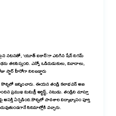
er
are
ైన నటనతో, ‘యూత్ ఐకాన్’గా ఎదిగిన షేన్ నిగమ్
ను తలపిస్తుంది. ఎన్నో ఒడిదుడుకులు, వివాదాలు,
 స్టార్ హీరోగా నిలబడ్డారు
 కొచ్చిలో జన్మించారు. ఈయన తండ్రి కలాభవన్ అబి
్రముఖ మిమిక్రీ ఆర్టిస్ట్, నటుడు. తండ్రిని చూస్తూ
ై ఆసక్తి ఏర్పడింది.
కొచ్చిలో పాఠశాల విద్యాభ్యాసం పూర్తి
చదువుతుండగానే సినిమాల్లోకి వచ్చారు.