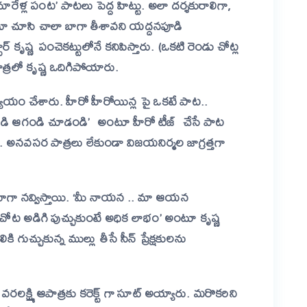
నూరేళ్ల పంట’ పాటలు పెద్ద హిట్టు. అలా దర్శకురాలిగా,
ినిమా చూసి చాలా బాగా తీశావని యద్దనపూడి
్ కృష్ణ పంచెకట్టులోనే కనిపిస్తారు. (ఒకటి రెండు చోట్ల
ాత్రలో
కృష్ణ
ఒదిగిపోయారు.
యాయం చేశారు. హీరో హీరోయిన్ల పై ఒకటే పాట..
రండి ఆగండి చూడండి’ అంటూ హీరో టీజ్ చేసే పాట
.
అనవసర
పాత్రలు
లేకుండా
విజయనిర్మల
జాగ్రత్తగా
ు బాగా నవ్విస్తాయి. ‘మీ నాయన .. మా ఆయన
ోచోట అడిగి పుచ్చుకుంటే అధిక లాభం’ అంటూ కృష్ణ
 గుచ్చుకున్న ముల్లు తీసే సీన్ ప్రేక్షకులను
వరలక్ష్మి ఆపాత్రకు కరెక్ట్ గా సూట్ అయ్యారు. మరొకరిని