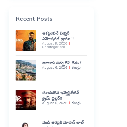
Recent Posts
ఆకట్టుకునే మిస్టరీ,
ఎమోషనల్ డ్రామా !!
August 8, 2026
Uncategorized
ఆదాయ పన్నులేని దేశం !!
August 6, 2026
కబుర్లు
చూడదగిన ఇన్వెస్టిగేటివ్
క్రైమ్ థ్రిల్లర్!!
August 6, 2026
కబుర్లు
వెండి తెరపైకి మోహన్ లాల్