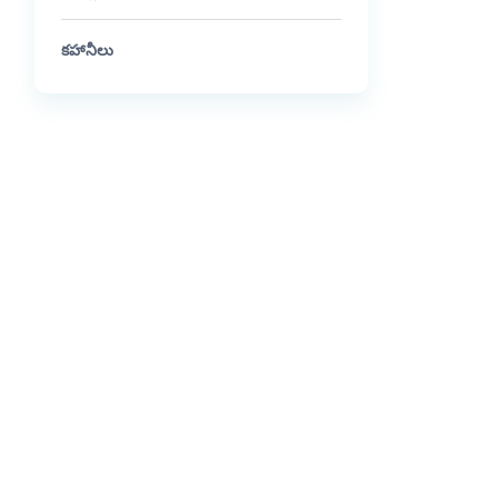
కహానీలు