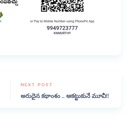
NEXT POST
అరుదైన కథాంశం .. ఆకట్టుకునే మూవీ!!