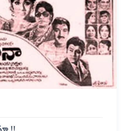
మా !!