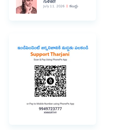
గుళికలే!
July 11, 2026
కబుర్లు