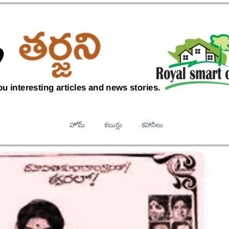
హోమ్
కబుర్లు
కహానీలు