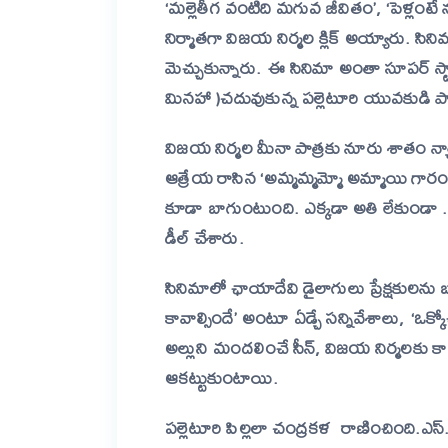
‘మల్లెతీగ వంటిది మగువ జీవితం’, ‘పెళ్లంటే 
నిర్మాతగా విజయ నిర్మల క్లిక్ అయ్యారు. స
మెచ్చుకున్నారు. ఈ సినిమా అంతా సూపర్ స్టార
మినహా )
చదువుకున్న
పల్లెటూరి
యువకుడి
ప
విజయ నిర్మల మీనా పాత్రకు నూరు శాతం న్
ఆత్రేయ రాసిన ‘అమ్మమ్మమ్మో అమ్మాయి గా
కూడా బాగుంటుంది.
ఎక్కడా
అతి
లేకుండా
.
డీల్
చేశారు
.
సినిమాలో ఛాయాదేవి డైలాగులు ప్రేక్షకులన
కావాల్సిందే’ అంటూ ఏడ్చే సన్నివేశాలు,
‘ఒక్క
అల్లుని మందలించే సీన్, విజయ నిర్మలకు కాలికి
ఆకట్టుకుంటాయి.
పల్లెటూరి పిల్లలా చంద్రకళ
రాణించింది.
ఎస్.