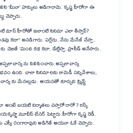
ిసి ‘మీనా’ హక్కులు అడిగారామె. కృష్ణ హీరోగా ఈ
టు చెప్పారు.
టి మాస్ హీరోతో ఇలాంటి సినిమా ఎలా తీస్తావ్?
 కదా” అనడిగారు. పర్లేదు..నేను మేనేజ్ చేస్తా..
 కు చెబితే ‘మంచి కథ కదా. డేట్లిస్తా. ప్రొసీడ్ అనేసారు.
ే అప్పలాచార్య ను పిలిపించారు.అప్పలాచార్య
నుభవం ఉంది. చాలా సినిమాలకు కామెడీ సన్నివేశాలు,
య కు మేనల్లుడు. ఆయనతో కూర్చుని స్క్రిప్ట్
ిమా అంటే బయటి నిర్మాతలు వస్తారో రారో ? రిస్క్
ష్ణా మూవీస్ బేనర్ పెట్టారు.హీరోగా కృష్ణ రెడీ.
రకు ఎస్వీ రంగారావుని అడిగితే ఆయనా ఓకే చెప్పారు.