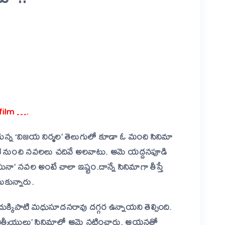
er
are
d film ….
్చుకున్న ‘విజయ నిర్మల’ తెలుగులో కూడా ఓ మంచి సినిమా
టి నుంచి నవలలు చదివే అలవాటు. ఆమె యద్దనపూడి
నా’ నవల అంటే చాలా ఇష్టం.దాన్నే సినిమాగా తీస్తే
కున్నారు.
 దుక్కిపాటి మధుసూదనరావు దగ్గర ఉన్నాయని తెల్సింది.
 ‘ఆత్మీయులు’ సినిమాల్లో ఆమె నటించారు. ఆయనతో