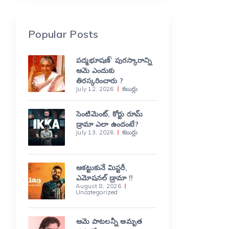
Popular Posts
పద్మభూషణ్’ పురస్కారాన్ని
ఆమె ఎందుకు
తిరస్కరించారు ?
July 12, 2026
కబుర్లు
సెంటిమెంట్, కోర్టు రూమ్
డ్రామా ఎలా ఉందంటే?
July 13, 2026
కబుర్లు
ఆకట్టుకునే మిస్టరీ,
ఎమోషనల్ డ్రామా !!
August 8, 2026
Uncategorized
ఆమె పాటలన్నీ అమృత