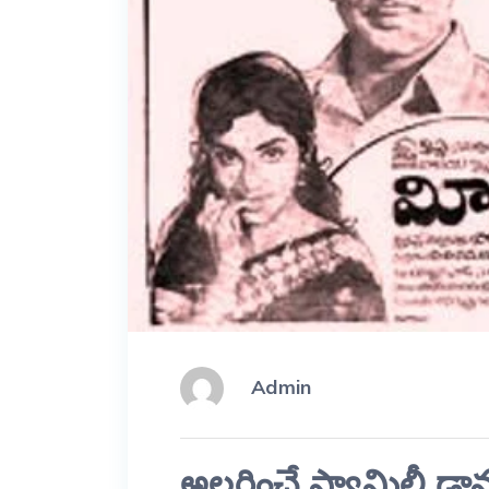
Admin
అలరించే ఫ్యామిలీ డ్రా