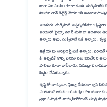
బాగా పరిచయం కూడా ఉంది. దుక్కిపాటిని కల
సినిమా తానే డెరైక్ట్ చేయాలనీ అనుకుంటున్నట్
అందుకు దుక్కిపాటి ఆశ్చర్యపోతూ “కృష్ణలాం
ఇందులో ఫైట్లూ, మాస్ మసాలా అంశాలు ఉండవు
అన్నారు ఆమె. దుక్కిపాటి ఒకే అన్నారు.
కృష్ణ
ఆత్రేయ ను సంప్రదిస్తే బిజీ అన్నారు. వెంటన
కి అప్పటికే కొన్ని సినిమాలకు పనిచేసిన అ
పాటలు కూడా రాసేవాడు. సముద్రాల రాఘవాచార్
సిద్ధం చేసుకున్నారు.
కృష్ణతో డాన్సులూ, ఫైట్లూ లేకుండా క్లాస్ సిన
ఎందుకు? అని విజయ నిర్మల సొంతంగా విజయకృ
ప్రధాన పాత్రలో తాను,హీరోయిన్ తండ్రి పాత్