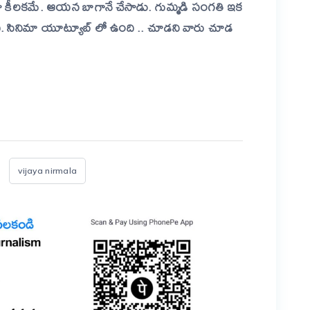
డా కీలకమే. ఆయన బాగానే చేసాడు. గుమ్మడి సంగతి ఇక
ి
. సినిమా యూట్యూబ్ లో ఉంది .. చూడని వారు చూడ
er
are
vijaya nirmala