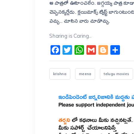
ఆ పాత్రలో ఊహించలేం. జగ్గయ్య పాత్ర కూ
చెప్పనక్కర్లేదు.
క్లయిమాక్స్
ట్విస్ట్
బాగుంటుంద
వచ్చు.. చూసిన వారు చూడొచ్చు.
Sharing is Caring...
Facebook
Twitter
WhatsApp
Gmail
Blogg
Sh
krishna
meena
telugu movies