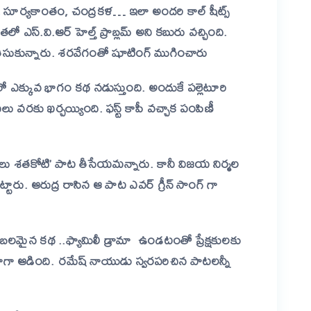
్య, సూర్యకాంతం, చంద్రకళ… ఇలా అందరి కాల్ షీట్స్
ో ఎస్.వి.ఆర్ హెల్త్ ప్రాబ్లమ్ అని కబురు వచ్చింది.
ని తీసుకున్నారు. శరవేగంతో షూటింగ్ ముగించారు
 లో ఎక్కువ భాగం కథ నడుస్తుంది.
అందుకే
పల్లెటూరి
 వరకు ఖర్చయ్యింది. ఫస్ట్ కాపీ వచ్చాక పంపిణీ
మాలు శతకోటి’ పాట తీసేయమన్నారు. కానీ విజయ నిర్మల
్టారు. ఆరుద్ర రాసిన ఆ పాట ఎవర్ గ్రీన్ సాంగ్ గా
బలమైన కథ ..ఫ్యామిలీ డ్రామా ఉండటంతో ప్రేక్షకులకు
గా ఆడింది. రమేష్ నాయుడు స్వరపరిచిన పాటలన్నీ