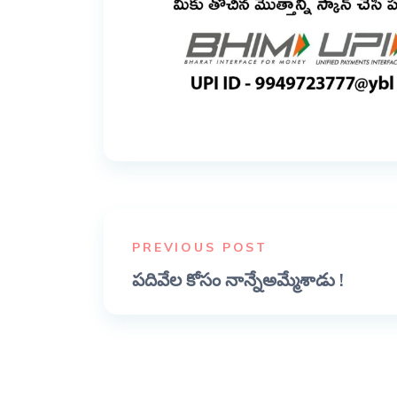
PREVIOUS POST
పదివేల కోసం నాన్నేఅమ్మేశాడు !