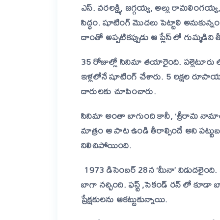
ఎస్. వరలక్ష్మి, జగ్గయ్య, అల్లు రామలింగయ
సిద్ధం. షూటింగ్ మొదలు
పెట్టాలి
అనుకున్నంతల
దాంతో అప్పటికప్పుడు ఆ ప్లేస్ లో గుమ్మడి
35 రోజుల్లో సినిమా తయారైంది. పల్లెటూరు
ఇళ్లలోనే
షూటింగ్
చేశారు.
5 లక్షల రూపాయలు
దారులకు చూపించారు.
సినిమా అంతా బాగుంది కానీ, ‘శ్రీరామ నా
మాత్రం ఆ పాట ఉండి తీరాల్సిందే అని పట్టుబట
నిలిచిపోయింది.
1973 డిసెంబర్ 28న ‘మీనా’ విడుదలైంది. 
బాగా నచ్చింది. ఫస్ట్ ,సెకండ్ రన్
లో
కూడా బా
ప్రేక్షకులను ఆకట్టుకున్నాయి.