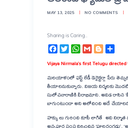
MAY 13, 2025
NO COMMENTS
Sharing is Caring...
Facebook
Twitter
WhatsApp
Gmail
Blogg
Sh
Vijaya Nirmala’s first Telugu directe
మలయాళంలో ఫస్ట్ లేడీ డెరైక్టర్గా పేరు తెచ
తీయాలనుకున్నారు. విజయ నిర్మలకు మొద
సులోచనారాణికి వీరాభిమాని. ఆవిడ రాసిన ‘మీ
బాగుంటుందా అని ఆలోచించి అదే చేయాలను
హక్కు లు గురించి కూపీ లాగితే అవి నిర్మాత
అన్నపూర్ణ సంస్థ నిర్మించిన ‘పూలరంగడు’,