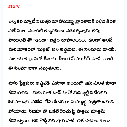
story…………………………………………
ఎన్నికల డ్యూటీ నిమిత్తం మావోయిస్టు ప్రాంతానికి వెళ్లిన కేరళ
పోలీసులు ఎలాంటి ఇబ్బందులు ఎదుర్కొన్నారు అన్న
పాయింట్ తో “ఉండా” చిత్రం రూపొందింది. ‘ఉండా’ అంటే
మలయాళంలో ‘బుల్లెట్’ అని అర్ధమట. ఈ సినిమాను హిందీ,
మలయాళ భాషల్లో తీశారు. సీరియస్ మూవీస్ చూసే వారికి
ఈ సినిమా బాగా నచ్చుతుంది.
మాస్ ప్రేక్షకులు ఇష్టపడే మసాలా ఇందులో ఇసుమంత కూడా
కనిపించదు. మలయాళ టాప్ హీరో మమ్ముట్టి నటించిన
సినిమా ఇది. పోలీస్ టీమ్ లీడర్ గా మమ్ముట్టి
పాత్రలో
ఇమిడి
పోయాడు.
సినిమా లో ఒకటి రెండు స్త్రీ పాత్రలు మాత్రమే
కనిపిస్తాయి. అది కొద్దీ నిమిషాల పాటే. ఇక పాటలు కూడా