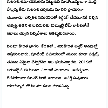
గురించి,అమాయకులను పట్టుకుని మావోయిస్టులుగా ముద్ర
వేస్తున్న తీరు గురించి దర్శకుడు సూచన ప్రాయంగా
చెబుతాడు. ఎన్నికల సమయంలో రిగ్గింగ్ చేయడానికి వచ్చిన
అభ్యర్థి,అతని అనుచరులకు మమ్ముట్టి టీమ్ లాఠీలతోనే
జవాబు చెప్పిన సన్నివేశాలు ఆకట్టుకుంటాయి.
సినిమా కొంత భాగం కేరళలో.. మరికొంత బస్తర్ అడవుల్లో
చిత్రీకరించారు. షూటింగ్ సమయంలో నటులు కూడా నక్సల్స్
తమను ఏమైనా చేస్తారేమో అని భయపడ్డారట. 2019లో
విడుదలైన ఈ సినిమా ఎలాంటి హంగులు . ఆకర్షణలు
లేకపోయినా సూపర్ హిట్ అయింది. ఆసక్తి ఉన్నవారు
యూట్యూబ్
లో
సినిమా ఉంది
చూడవచ్చు.