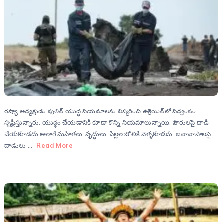
రష్యా అధ్యక్షుడు పుతిన్ యుద్ధ నియమాలను విస్మరించి ఉక్రెయిన్‌లో విధ్వంసం
సృష్టిస్తున్నారు. యుద్ధం చేయడానికి కూడా కొన్ని నియమాలున్నాయి. పౌరులపై దాడి
చేయకూడదు.అలాగే మహిళలు, వృద్ధులు, పిల్లల జోలికి వెళ్ళకూడదు. జనావాసాలపై
దాడులు …
Read More