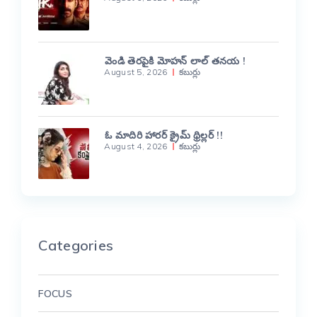
వెండి తెరపైకి మోహన్ లాల్ తనయ !
August 5, 2026
కబుర్లు
ఓ మాదిరి హారర్ క్రైమ్ థ్రిల్లర్ !!
August 4, 2026
కబుర్లు
Categories
FOCUS