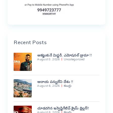
Recent Posts
ఆకట్టుకునే మిస్టరీ, ఎమోషనల్ డ్రామా !!
August 8, 2026
Uncategorized
ఆదాయ పన్నులేని దేశం !!
August 6, 2026
కబుర్లు
చూడదగిన ఇన్వెస్టిగేటివ్ క్రైమ్ థ్రిల్లర్!!
August 6, 2026
కబుర్లు