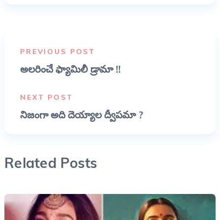
PREVIOUS POST
అలరించే ఫ్యామిలీ డ్రామా !!
NEXT POST
నిజంగా అది దెయ్యాల ద్వీపమా ?
Related Posts