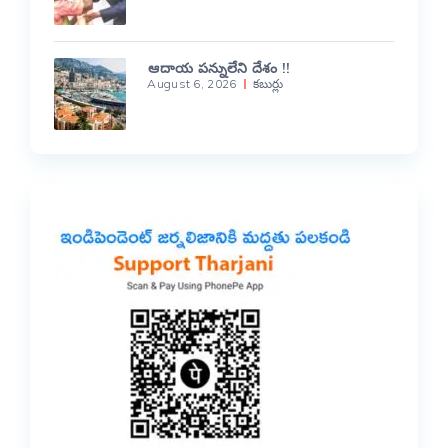
ఆదాయ పన్నులేని దేశం !!
August 6, 2026
కబుర్లు