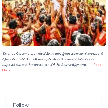
Strange Custom…………. యానోమామి తెగల ప్రజలు వెనిజువెలా (Venezuela)
దక్షిణ భాగం ,బ్రెజిల్ (Brazil) ఉత్తర భాగం,ఈ రెండు దేశాల సరిహద్దు వెంబడి
విస్తరించిన అమెజాన్ వర్షారణ్యాలు, ఒరినోకో నది పరివాహక ప్రాంతాలలో …
Read
More
Follow