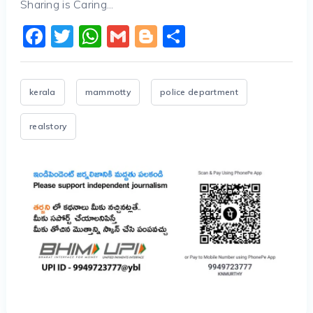
Sharing is Caring...
Facebook
Twitter
WhatsApp
Gmail
Blogger
Share
kerala
mammotty
police department
realstory