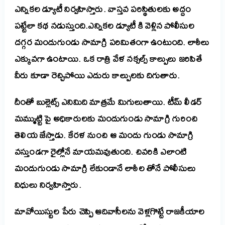
ఎన్నికల డ్యూటీ నిర్వహిస్తారు. వాస్తవ పరిస్థితులకు అద్దం
పట్టేలా కథ నడుస్తుంది.
ఎన్నికల డ్యూటీ కి వెళ్లిన పోలీసుల
దగ్గర మందుగుండు సామాగ్రి పరిమితంగా ఉంటుంది. లాఠీలు
ఎక్కువగా ఉంటాయి. ఒక రాత్రి వేళ నక్సల్స్ కాల్పులు జరిపితే
వీరు కూడా రెచ్చిపోయి ఎదురు కాల్పులకు దిగుతారు.
దీంతో బుల్లెట్స్ ఎనిమిది మాత్రమే మిగులుతాయి. టీమ్ లీడర్
మమ్ముట్టి పై అధికారులకు మందుగుండు సామాగ్రి గురించి
తెలియ జేస్తాడు. కేరళ నుంచి ఆ మందు గుండు సామాగ్రి
వస్తుండగా రైల్లోనే మాయమవుతుంది. చివరికి ఎలాంటి
మందుగుండు సామాగ్రి లేకుండానే లాఠీల తోనే పోలీసులు
విధులు నిర్వహిస్తారు.
మావోయిస్టుల పేరు చెప్పి ఆదివాసీలను వెళ్లగొట్టే రాజకీయాల