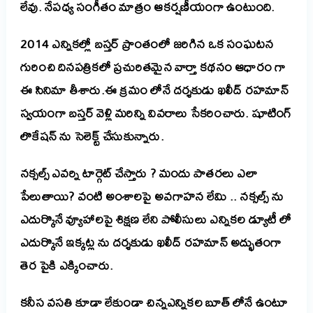
లేవు. నేపధ్య సంగీతం మాత్రం ఆకర్షణీయంగా ఉంటుంది.
2014 ఎన్నికల్లో బస్తర్ ప్రాంతంలో జరిగిన ఒక సంఘటన
గురించి దినపత్రికలో ప్రచురితమైన వార్తా కథనం ఆధారం గా
ఈ సినిమా తీశారు.
ఈ
క్రమం
లోనే
దర్శకుడు ఖలీద్
రహమాన్
స్వయంగా
బస్తర్
వెళ్లి
మరిన్ని
వివరాలు
సేక
రించారు
.
షూటింగ్
లొకేషన్
ను
సెలెక్ట్
చేసుకున్నారు
.
నక్సల్స్ ఎవర్ని టార్గెట్ చేస్తారు ? మందు పాతరలు ఎలా
పేలుతాయి? వంటి అంశాలపై అవగాహన లేమి .. నక్సల్స్ ను
ఎదుర్కొనే వ్యూహాలపై శిక్షణ లేని పోలీసులు ఎన్నికల డ్యూటీ లో
ఎదుర్కొనే ఇక్కట్ల ను దర్శకుడు ఖలీద్ రహమాన్ అద్భుతంగా
తెర పైకి ఎక్కించారు.
కనీస వసతి కూడా లేకుండా చిన్నఎన్నికల బూత్ లోనే ఉంటూ