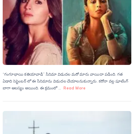
“గంగూభాయి కతియావాడి” సినిమా విడుదల మరో మారు వాయిదా పడింది. గత
ఏడాది సెప్టెంబర్ లో ఈ సినిమాను విడుదల చేయాలనుకున్నారు. కరోనా వల్ల షూటింగ్
బాగా ఆలస్యం అయింది. ఈ క్రమంలో …
Read More