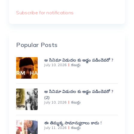
Subscribe for notifications
Popular Posts
ఆ సినిమా విడుదల కు అడ్డం పడిందెవరో ?
July 10, 2026
కబుర్లు
ఆ సినిమా విడుదల కు అడ్డం పడిందెవరో ?
(2)
July 10, 2026
కబుర్లు
ఈ తిమ్మక్క సామాన్యురాలు కాదు !
July 11, 2026
కబుర్లు