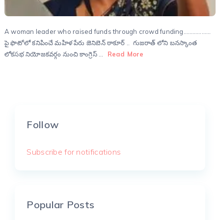
A woman leader who raised funds through crowd funding………………
పై ఫొటోలో కనిపించే మహిళ పేరు జెనిబెన్ ఠాకూర్ .. గుజరాత్ లోని బనస్కాంత
లోకసభ నియోజకవర్గం నుంచి కాంగ్రెస్ …
Read More
Follow
Subscribe for notifications
Popular Posts