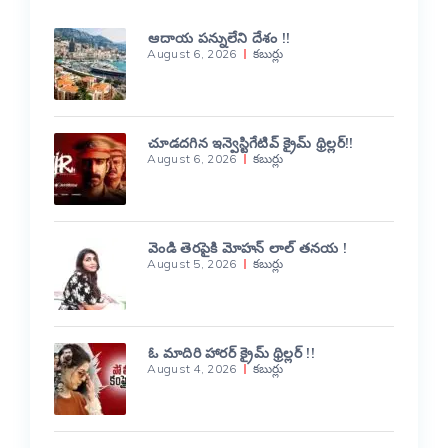
ఆదాయ పన్నులేని దేశం !!
August 6, 2026
కబుర్లు
చూడదగిన ఇన్వెస్టిగేటివ్ క్రైమ్ థ్రిల్లర్!!
August 6, 2026
కబుర్లు
వెండి తెరపైకి మోహన్ లాల్ తనయ !
August 5, 2026
కబుర్లు
ఓ మాదిరి హారర్ క్రైమ్ థ్రిల్లర్ !!
August 4, 2026
కబుర్లు