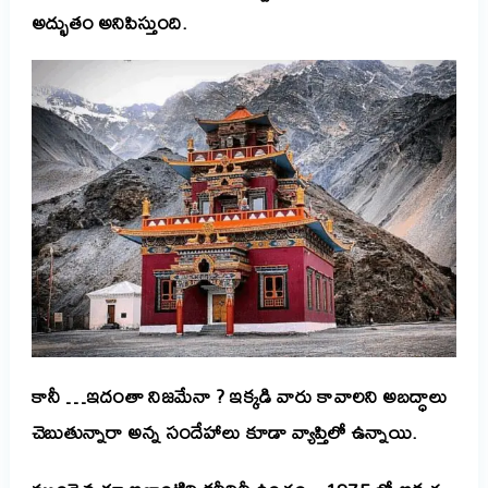
అద్భుతం అనిపిస్తుంది.
కానీ …ఇదంతా నిజమేనా ? ఇక్కడి వారు కావాలని అబద్ధాలు
చెబుతున్నారా అన్న సందేహాలు కూడా వ్యాప్తిలో ఉన్నాయి.