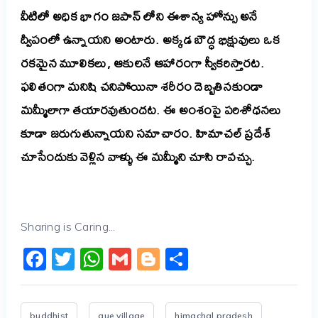
వీటిలో అధిక భాగం జపాన్ లోని ఈశాన్య హోన్సు అనే
ద్వీపంలో ఉన్నాయని అంటారు. అక్కడ బౌద్ధ భిక్షువులు ఒక
రకమైన మూలికలు, ఆకులనే ఆహారంగా స్వీకరిస్తారట.
ఫలితంగా మనిషి చనిపోయినా శరీరం దెబ్బతినకుండా
మమ్మీలాగా తయారవుతుందట. ఈ అంశంపై పరిశోధనలు
కూడా జరుగుతున్నాయని సమాచారం. హిమాచల్ ప్రదేశ్
చూసేందుకు వెళ్లిన వాళ్ళు ఈ మమ్మీని చూసి రావచ్చు.
Sharing is Caring...
Facebook
Twitter
WhatsApp
Gmail
Blogger
Share
buddhist
gue village
himachal pradesh