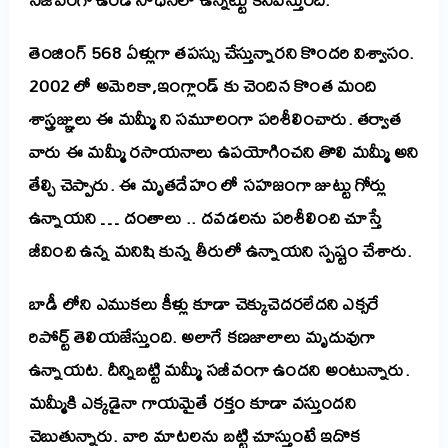
తెంజింగ్ 568 ఏళ్లుగా తపస్సు చేస్తున్నారని కొందరి విశ్వాసం.
2002 లో అమెరికా,ఇంగ్లాండ్ కు చెందిన కొంత మంది
శాస్త్రజ్ఞులు ఈ మమ్మీ ని సమూలంగా పరిశీలించారు. తర్వాత
వారు ఈ మమ్మీ రసాయనాలు ఉపయోగించని తొలి మమ్మీ అని
తేల్చి చెప్పారు. ఈ మృతదేహం లో సహజంగా జుట్టు గోర్లు
ఉన్నాయని … దంతాలు .. దవడలను పరిశీలించి చూస్తే
జీవించి ఉన్న మనిషి కున్న తీరులో ఉన్నాయని స్పష్టం చేశారు.
బాడీ లోని ఎముకలు కీళ్లు కూడా చెక్కుచెదరలేదని ఎక్సరే
రిపోర్ట్ తెలియజేస్తుంది. అలాగే కణజాలాలు మృదువుగా
ఉన్నాయట. దీన్నిబట్టి మమ్మీ సజీవంగా ఉందని అంటున్నారు.
మమ్మీకి ఎక్కడైనా గాయమైతే రక్తం కూడా వస్తుందని
చెబుతున్నారు. వారి మాటలను బట్టి చూస్తుంటే ఇదొక