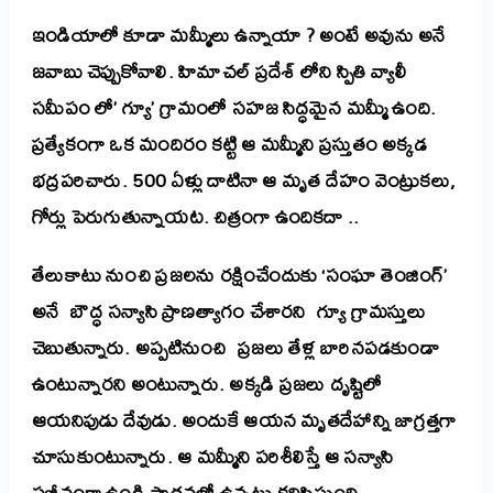
ఇండియాలో కూడా మమ్మీలు ఉన్నాయా ? అంటే అవును అనే
జవాబు చెప్పుకోవాలి. హిమాచల్ ప్రదేశ్ లోని స్పితి వ్యాలీ
సమీపం లో’ గ్యూ’ గ్రామంలో సహజ సిద్ధమైన మమ్మీ ఉంది.
ప్రత్యేకంగా ఒక మందిరం కట్టి ఆ మమ్మీని ప్రస్తుతం అక్కడ
భద్రపరిచారు. 500 ఏళ్లు దాటినా ఆ మృత దేహం వెంట్రుకలు,
గోర్లు పెరుగుతున్నాయట. చిత్రంగా ఉందికదా ..
తేలుకాటు నుంచి ప్రజలను రక్షించేందుకు ‘సంఘా తెంజింగ్’
అనే బౌద్ధ సన్యాసి ప్రాణత్యాగం చేశారని గ్యూ గ్రామస్తులు
చెబుతున్నారు.
అప్పటినుంచి ప్రజలు తేళ్ల బారినపడకుండా
ఉంటున్నారని అంటున్నారు. అక్కడి ప్రజలు దృష్టిలో
ఆయనిపుడు దేవుడు. అందుకే ఆయన మృతదేహాన్ని జాగ్రత్తగా
చూసుకుంటున్నారు. ఆ మమ్మీని పరిశీలిస్తే ఆ సన్యాసి
సజీవంగా ఉండి సాధనలో ఉన్నట్టు కనిపిస్తుంది.