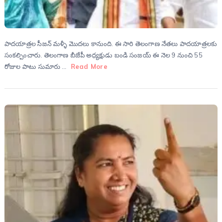
పాదయాత్రల సీజన్ మళ్ళీ మొదలు కానుంది. ఈ సారి తెలంగాణ నేతలు పాదయాత్రలకు
సంకల్పించారు. తెలంగాణ బీజేపీ అధ్యక్షుడు బండి సంజయ్ ఈ నెల 9 నుంచి 55
రోజుల పాటు సుమారు …
Read More