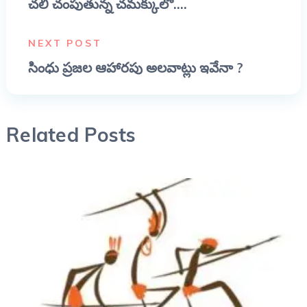
చలి చంపుతున్న చమక్కులో....
NEXT POST
సింధు ప్రజల ఆహారపు అలవాట్లు ఇవేనా ?
Related Posts