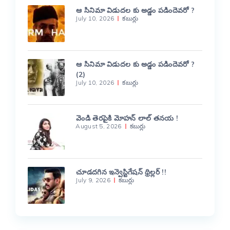
ఆ సినిమా విడుదల కు అడ్డం పడిందెవరో ?
July 10, 2026
కబుర్లు
ఆ సినిమా విడుదల కు అడ్డం పడిందెవరో ?
(2)
July 10, 2026
కబుర్లు
వెండి తెరపైకి మోహన్ లాల్ తనయ !
August 5, 2026
కబుర్లు
చూడదగిన ఇన్వెస్టిగేషన్ థ్రిల్లర్ !!
July 9, 2026
కబుర్లు