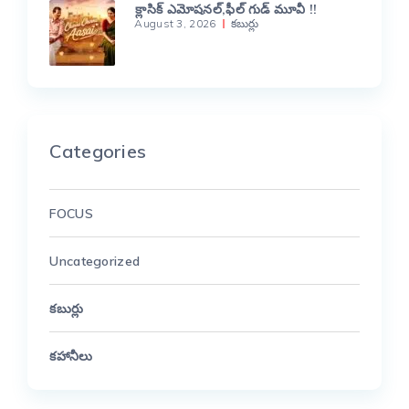
క్లాసిక్ ఎమోషనల్,ఫీల్ గుడ్ మూవీ !!
August 3, 2026
కబుర్లు
Categories
FOCUS
Uncategorized
కబుర్లు
కహానీలు