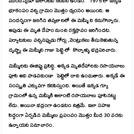
ముందెన్నడూ ఇలాంటివి కనీవినీ ఉండం. 1975 లో ఇక్కడ
భూకంపం వచ్చి గ్రామం మొత్తం
ధ్వంసం
అయింది. ఆ
సందర్భంగా జరిగిన తవ్వకాలలో ఈ మమ్మీ ని కనుగొన్నారు.
అపుడు ఈ మృత దేహం నుంచి రక్తస్రావం జరిగిందట.
పర్యాటకులు వచ్చినప్పుడు గోర్లు ,వెంట్రుకలు తీసుకెళుతున్న
దృష్ట్యా ఈ మమ్మీని గాజు పెట్టె లో కొన్నాళ్ళు భద్రపరిచారు.
మమ్మీలకు ఈజిప్టు ప్రసిద్ధి. అక్కడ మృతదేహాలకు రసాయనాలు
పూసి అవి పాడవకుండా పెట్టెలో దాచి ఉంచుతారు. అక్కడే ఈ
సంస్కృతి ఎక్కువగా కనిపిస్తుంది.
అయితే ఇక్కడ గ్యూ
గ్రామంలో ఉన్న మమ్మీకి అలాంటి రసాయనాలు పూసినట్టు
లేదు. అయినా భద్రంగా ఉండటం చిత్రమే. ఇలా సహజ
సిద్ధంగా ఏర్పడిన మమ్మీలు ప్రపంచం మొత్తం మీద 30 వరకు
ఉన్నాయని సమాచారం.