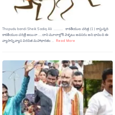
Thopudu bandi Sheik Sadiq Ali ………… కాకతీయుల చరిత్ర (1 ) రాస్తున్నది
కాకతీయుల చరిత్రే అయినా …..దాని మూలాల్లోకి వెళ్ళటం అవసరం అని భావించి ఈ
వ్యాసాన్నివ్యాస విరచిత మహాభారతం …
Read More