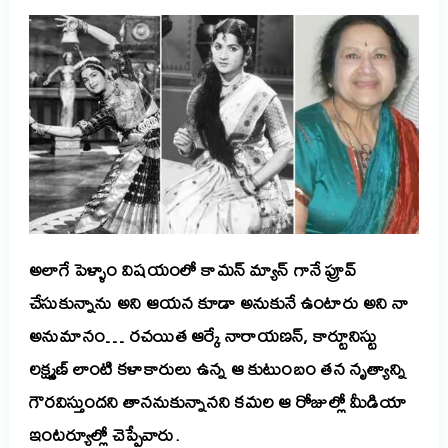
అలాగే పెళ్ళాం విషయంలో కామన్ మ్యాన్ గానే ప్రూవ్
చేసుకున్నాను అని ఆయన కూడా అనుకునే ఉంటారు అని నా
అనుమానం…
రచయిత ఆర్కే నారాయణన్, కార్టూనిస్టు
లక్ష్మణ్ లాంటి కళాకారులు ఉన్న ఆ కుటుంబం తన నృత్యాన్ని
గౌరవిస్తుందని తాననుకున్నానని కమల ఆ రోజుల్లో మీడియా
ఇంటర్యూల్లో చెప్పేవారు.