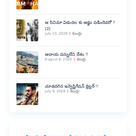
ఆ సినిమా విడుదల కు అడ్డం పడిందెవరో ?
(2)
July 10, 2026
కబుర్లు
ఆదాయ పన్నులేని దేశం !!
August 6, 2026
కబుర్లు
చూడదగిన ఇన్వెస్టిగేషన్ థ్రిల్లర్ !!
July 9, 2026
కబుర్లు