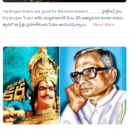
Hydrogen trains are good for the environment…………… హైడ్రోజన్ రైలు
(Hydrogen Train) అనేది పర్యావరణానికి మేలు చేసే అత్యాధునిక రవాణా సాధనం.
త్వరలో ఈ రైళ్లు ప్రయాణీకులకు సేవలు అందించనున్నాయి. …
Read More