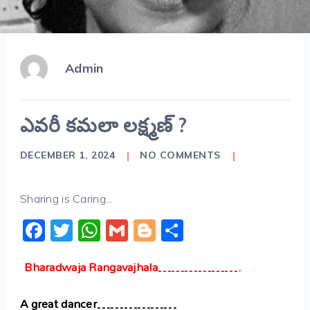
Admin
ఎవరీ కమలా లక్ష్మణ్ ?
DECEMBER 1, 2024
NO COMMENTS
Sharing is Caring...
Facebook
Twitter
WhatsApp
Gmail
Blogger
Share
Bharadwaja Rangavajhala……………….
A great dancer………………