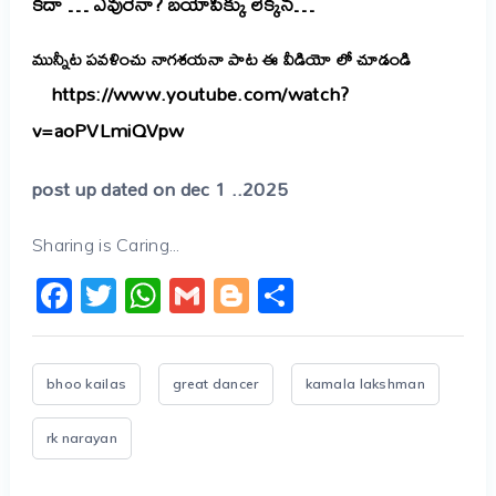
కదా … ఎవురేనా? బయోపిక్కు లెక్కన…
మున్నీట పవళించు నాగశయనా పాట ఈ వీడియో లో చూడండి
https://www.youtube.com/watch?
v=aoPVLmiQVpw
post up dated on dec 1 ..2025
Sharing is Caring...
Facebook
Twitter
WhatsApp
Gmail
Blogger
Share
bhoo kailas
great dancer
kamala lakshman
rk narayan