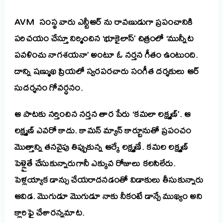
AVM సంస్థ వారు ఎన్టీఆర్ ను రావణుడుగా ప్రపంచానికి
పరిచయం చేస్తూ నిర్మించిన ‘భూకైలాస్’ చిత్రంలో ‘మున్నీట
పవళించు నాగశయనా’ అంటూ ఓ నర్తన గీతం ఉంటుంది.
దాన్ని షణ్ముఖ ప్రియలో స్వరపరచారు సంగీత దర్శకులు ఆర్
సుదర్శనం గోవర్ధనం.
ఆ పాటకు నర్తించిన నర్తన తార పేరు ‘కమలా లక్ష్మణ్’. ఆ
లక్ష్మణ్ ఎవరో కాదు.
కామన్ మ్యాన్ కార్టూనుతో ప్రపంచం
మొత్తాన్ని తనవైపు తిప్పుకున్న ఆర్కే లక్ష్మణే. కమల లక్ష్మణ్
పెళ్లైతే చేసుకున్నారుగానీ ఎక్కువ రోజులు కలసిలేరు.
పెళ్లయ్యాక డాన్సు చేయరాదనడంతో విడాకులు తీసుకున్నారు
ఆవిడ. మొగుడూ మొగుడూ నాకు నీకంటే డాన్సే ముఖ్యం అని
క్లారిఫై చేశారన్నమాట.