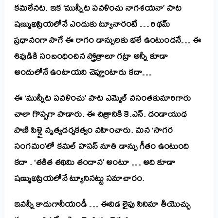
కమలేనట. ఇక ‘మున్నీట పవళించు నాగశయనా’ పాట
షణ్ముఖప్రియలోనే ఎందుకు ట్యూనారంటే … రిథమ్
ప్రధానంగా సాగే ఈ రాగం డాన్సులకు భలే ఉంటుందనే… ఈ
శివుడికి సంబంధించిన స్త్రోత్రాలూ గట్రా అన్నీ కూడా
అందులోనే ఉంటాయని చెప్తూంటారు కదా…
ఈ ‘మున్నీట పవళించు’ పాట ఎమ్మెల్ వసంతకుమారిగారు
చాలా గొప్పగా పాడారు. ఈ చిత్రానికి కె.ఎన్. దండాయుధ
పాణి పిళ్లై నృత్యదర్శకత్వం వహించారు. మన ‘సాగర
సంగమం’లో కమల్ హసన్ నూతి డాన్సు గీతం ఉంటుంది
కదా . ‘
తకిత తథిమి తందాన’ అంటూ … అది కూడా
షణ్ముఖప్రియలోనే ట్యూనినట్టు సమాచారం.
ఇవన్నీ కాదుగానీయండీ … ఈవిడ లైఫు సినిమా తీయొచ్చు