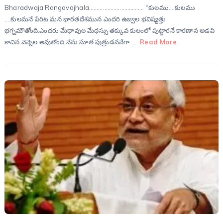
Bharadwaja Rangavajhala……………………………… “కుల‌ము… కుల‌ము
….కుల‌మ‌నే పేరిట మ‌న భార‌త‌దేశ‌మున ఎంద‌రి ఉజ్వ‌ల‌ భ‌విష్య‌త్తు
భ‌గ్న‌మౌతోంది.ఎంద‌రు మేధావుల మేధ‌స్సు తక్కువ కులంలో పుట్టార‌నే కార‌ణాన అడవి
కాచిన వెన్నెల అవుతోంది.నేను సూత పుత్రుడ‌ననేగా …
Read More