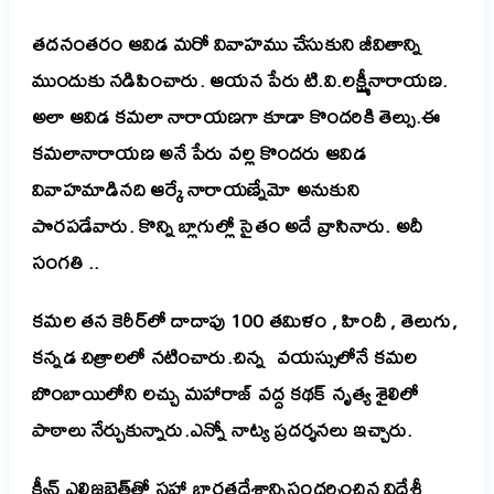
తదనంతరం ఆవిడ మరో వివాహము చేసుకుని జీవితాన్ని
ముందుకు నడిపించారు. ఆయన పేరు టి.వి.లక్ష్మీనారాయణ.
అలా ఆవిడ కమలా నారాయణగా కూడా కొందరికి తెల్సు.ఈ
కమలానారాయణ అనే పేరు వల్ల కొందరు ఆవిడ
వివాహమాడినది ఆర్కే నారాయణ్నేమో అనుకుని
పొరపడేవారు. కొన్ని బ్లాగుల్లో సైతం అదే వ్రాసినారు. అదీ
సంగతి ..
కమల తన కెరీర్‌లో దాదాపు 100 తమిళం , హిందీ , తెలుగు,
కన్నడ చిత్రాలలో నటించారు.
చిన్న వయస్సులోనే కమల
బొంబాయిలోని లచ్చు మహారాజ్ వద్ద కథక్ నృత్య శైలిలో
పాఠాలు నేర్చుకున్నారు.ఎన్నో నాట్య ప్రదర్శనలు ఇచ్చారు.
క్వీన్ ఎలిజబెత్‌తో సహా భారతదేశాన్నిసందర్శించిన విదేశీ