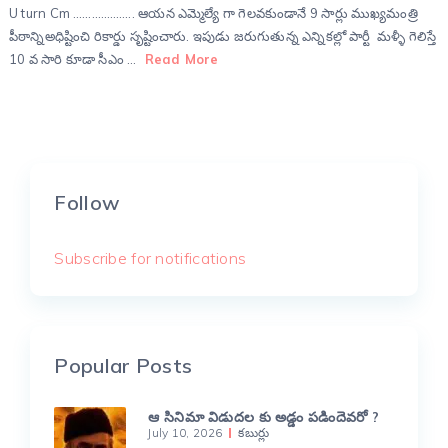
U turn Cm ……………….. ఆయన ఎమ్మెల్యే గా గెలవకుండానే 9 సార్లు ముఖ్యమంత్రి
పీఠాన్నిఅధిష్టించి రికార్డు సృష్టించారు. ఇపుడు జరుగుతున్న ఎన్నికల్లో పార్టీ మళ్ళీ గెలిస్తే
10 వ సారి కూడా సీఎం …
Read More
Follow
Subscribe for notifications
Popular Posts
ఆ సినిమా విడుదల కు అడ్డం పడిందెవరో ?
July 10, 2026
కబుర్లు