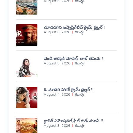
August 6, 2026
కబుర్లు
చూడదగిన ఇన్వెస్టిగేటివ్ క్రైమ్ థ్రిల్లర్!!
August 6, 2026
కబుర్లు
వెండి తెరపైకి మోహన్ లాల్ తనయ !
August 5, 2026
కబుర్లు
ఓ మాదిరి హారర్ క్రైమ్ థ్రిల్లర్ !!
August 4, 2026
కబుర్లు
క్లాసిక్ ఎమోషనల్,ఫీల్ గుడ్ మూవీ !!
August 3, 2026
కబుర్లు