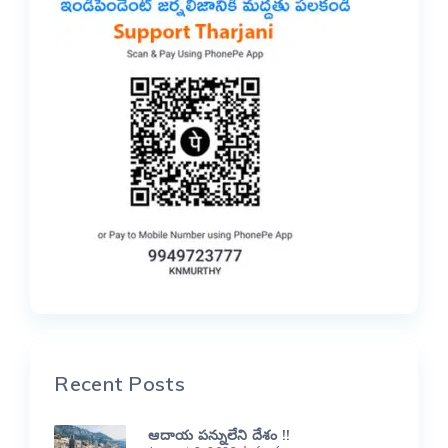
Recent Posts
ఆదాయ పన్నులేని దేశం !!