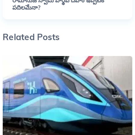
రామానుజ స్వామి పార్థివ దేహం ఇప్పటికీ
పదిలమేనా?
Related Posts