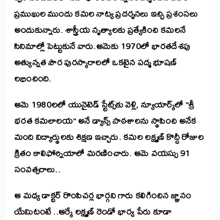
ప్రముఖుల ముందు కమల నాట్య ప్రదర్శనలు ఇచ్చి ప్రశంసలు
అందుకున్నారు. శాస్త్రీయ నృత్యాలకు ప్రత్యేకించి కమలనే
సినిమాల్లో పెట్టుకునే వారు.ఆమెకు 1970లో భారతదేశపు
అత్యున్నత పౌర పురస్కారాలలో ఒకటైన పద్మ భూషణ్
లభించింది.
ఆమె 1980లలో యునైటెడ్ స్టేట్స్‌కు వెళ్లి, న్యూయార్క్‌లో “శ్రీ
భరత కమలాలయ” అనే డ్యాన్స్ పాఠశాలను స్థాపించి అనేక
మంది విద్యార్థులకు శిక్షణ ఇచ్చారు. కమల లక్ష్మణ్ కొద్దీ రోజుల
క్రితం కాలిఫోర్నియాలో మరణించారు. ఆమె వయస్సు 91
సంవత్సరాలు..
ఆ మధ్య డాక్టర్ రొంపిచర్ల భార్గవి గారు కలిగించిన జ్ఞానం
యేమిటంటే ..ఆర్కే లక్ష్మణ్ రెండో భార్య పేరు కూడా