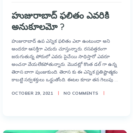
హుజురాబాద్ ఫలితం ఎవరికి
అనుకూలమో ?
హుజురాబాద్ ఉప ఎన్నిక ఫలితం ఎలా ఉంటుందా అని
అందరూ ఆసక్తిగా ఎదురు చూస్తున్నారు. రసవత్తరంగా
జరుగుతున్న పోరులో ఎవరు పైచేయి సాధిస్తారో ఎవరూ
అంచనా వేయలేకపోతున్నారు. మొదట్లో కొంత డల్ గా ఉన్న
తెరాస బాగా పుంజుకుంది. తెరాస కు ఈ ఎన్నిక ప్రతిష్టాత్మకం
కాబట్టి సర్వశక్తులు ఒడ్డుతోంది. ఈటల కూడా తన గెలుపు …
OCTOBER 29, 2021
NO COMMENTS