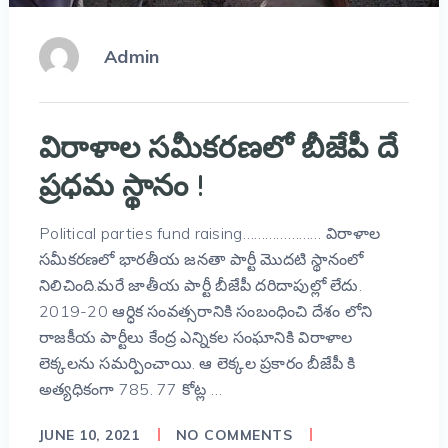
Admin
విరాళాల సమీకరణలో బీజేపీ దే
ప్రధమ స్థానం !
Political parties fund raising………………… విరాళాల
సమీకరణలో భారతీయ జనతా పార్టీ మొదటి స్థానంలో
నిలిచింది.మరే జాతీయ పార్టీ బీజేపీ దరిదాపుల్లో లేదు.
2019-20 ఆర్ధిక సంవత్సరానికి సంబంధించి దేశం లోని
రాజకీయ పార్టీలు కేంద్ర ఎన్నికల సంఘానికి విరాళాల
లెక్కలను సమర్పించాయి. ఆ లెక్కల ప్రకారం బీజేపీ కి
అత్యధికంగా 785. 77 కోట్ల …
JUNE 10, 2021
NO COMMENTS