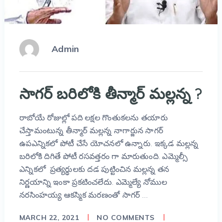
Admin
సాగర్ బరిలోకి తీన్మార్ మల్లన్న ?
రాబోయే రోజుల్లో పది లక్షల గొంతుకలను తయారు
చేస్తామంటున్న తీన్మార్ మల్లన్న నాగార్జున సాగర్
ఉపఎన్నికలో పోటీ చేసే యోచనలో ఉన్నారు. ఇక్కడ మల్లన్న
బరిలోకి దిగితే పోటీ రసవత్తరం గా మారుతుంది. ఎమ్మెల్సీ
ఎన్నికలో ప్రత్యర్థులకు దడ పుట్టించిన మల్లన్న తన
నిర్ణయాన్ని ఇంకా ప్రకటించలేదు. ఎమ్మెల్యే నోముల
నరసింహయ్య ఆకస్మిక మరణంతో సాగర్ …
MARCH 22, 2021
NO COMMENTS