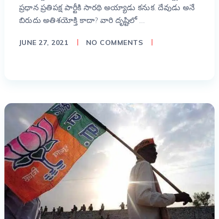
ప్రధాన ప్రతిపక్ష పార్టీకి సారథి అయ్యాడు కనుక. దేవుడు అనే
బిరుదు అతిశయోక్తి కాదా? వారి దృష్టిలో …
JUNE 27, 2021
NO COMMENTS