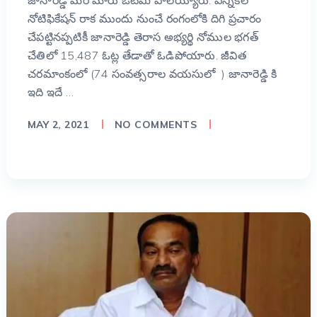
జానారెడ్డి మరోమారు ఓటమి పాలయ్యారు. ఎన్నికల
నోటిఫికేషన్ రాక ముందు నుంచే రంగంలోకి దిగి ప్రచారం
చేపట్టినప్పటికీ జానారెడ్డి తెరాస అభ్యర్థి నోముల భగత్
చేతిలో 15,487 ఓట్ల తేడాతో ఓడిపోయారు. జీవిత
చరమాంకంలో (74 సంవత్సరాల వయసులో ) జానారెడ్డి కి
ఇది ఇదే …
MAY 2, 2021
NO COMMENTS