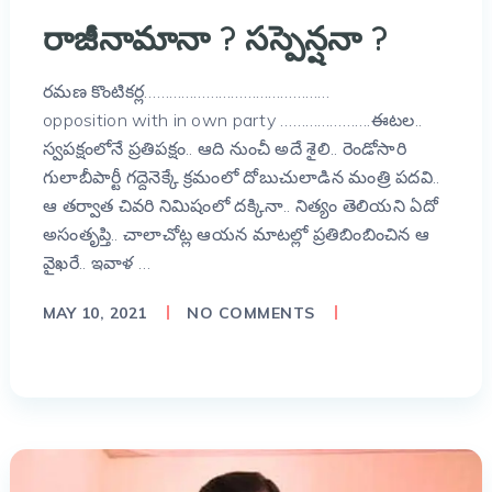
రాజీనామానా ? సస్పెన్షనా ?
రమణ కొంటికర్ల………………………………………
opposition with in own party ………………….ఈటల..
స్వపక్షంలోనే ప్రతిపక్షం.. ఆది నుంచీ అదే శైలి.. రెండోసారి
గులాబీపార్టీ గద్దెనెక్కే క్రమంలో దోబుచులాడిన మంత్రి పదవి..
ఆ తర్వాత చివరి నిమిషంలో దక్కినా.. నిత్యం తెలియని ఏదో
అసంతృప్తి.. చాలాచోట్ల ఆయన మాటల్లో ప్రతిబింబించిన ఆ
వైఖరే.. ఇవాళ …
MAY 10, 2021
NO COMMENTS