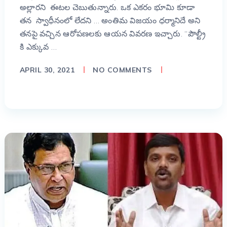
అల్లారని ఈటల చెబుతున్నారు. ఒక ఎకరం భూమి కూడా
తన స్వాధీనంలో లేదని … అంతిమ విజయం ధర్మానిదే అని
తనపై వచ్చిన ఆరోపణలకు ఆయన వివరణ ఇచ్చారు. “పౌల్ట్రీ
కి ఎక్కువ …
APRIL 30, 2021
NO COMMENTS