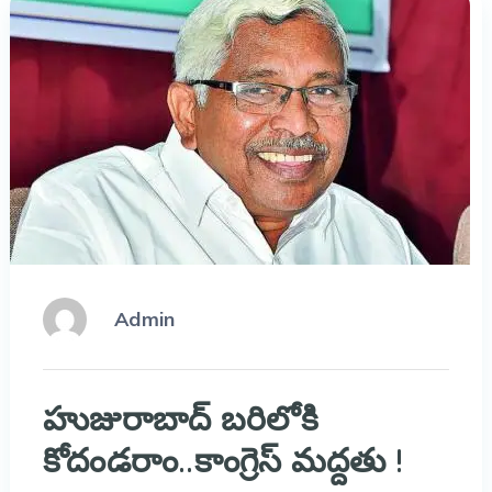
Admin
హుజురాబాద్ బరిలోకి
కోదండరాం..కాంగ్రెస్ మద్దతు !