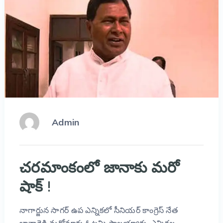
Admin
చరమాంకంలో జానాకు మరో
షాక్ !
నాగార్జున సాగర్ ఉప ఎన్నికలో సీనియర్ కాంగ్రెస్ నేత