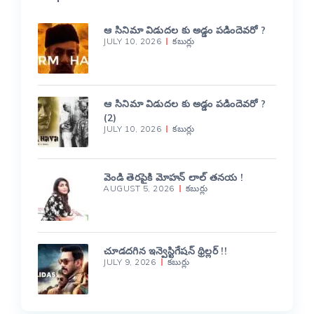
ఆ సినిమా విడుదల కు అడ్డం పడిందెవరో ?
JULY 10, 2026
కబుర్లు
ఆ సినిమా విడుదల కు అడ్డం పడిందెవరో ?
(2)
JULY 10, 2026
కబుర్లు
వెండి తెరపైకి మోహన్ లాల్ తనయ !
AUGUST 5, 2026
కబుర్లు
చూడదగిన ఇన్వెస్టిగేషన్ థ్రిల్లర్ !!
JULY 9, 2026
కబుర్లు