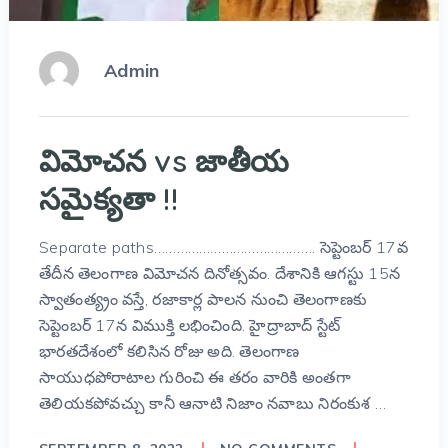
Admin
విమోచన vs జాతీయ
సమైక్యతా !!
Separate paths……………………………………. సెప్టెంబర్ 17వ
తేదీన తెలంగాణ విమోచన దినోత్సవం. దేశానికి ఆగస్టు 15న
స్వాతంత్య్రం వస్తే, రజాకార్ల పాలన నుంచి తెలంగాణకు
సెప్టెంబర్ 17న విముక్తి లభించింది. హైద్రాబాద్‌ స్టేట్‌
భారతదేశంలో కలిసిన రోజు అది. తెలంగాణ
సాయుధపోరాటాల గురించి ఈ తరం వారికి అంతగా
తెలియకపోవచ్చు కానీ ఆనాటి నిజాం నవాబు నిరంకుశ …