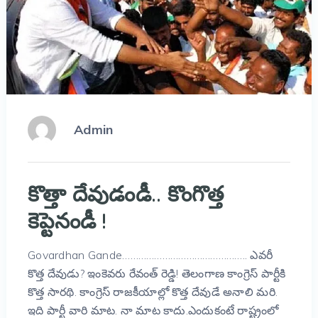
Admin
కొత్తా దేవుడండీ.. కొంగొత్త
కెప్టెనండీ !
Govardhan Gande……………………………………….. ఎవరీ
కొత్త దేవుడు? ఇంకెవరు రేవంత్ రెడ్డి! తెలంగాణ కాంగ్రెస్ పార్టీకి
కొత్త సారథి. కాంగ్రెస్ రాజకీయాల్లో కొత్త దేవుడే అనాలి మరి.
ఇది పార్టీ వారి మాట. నా మాట కాదు.ఎందుకంటే రాష్ట్రంలో