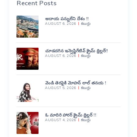
Recent Posts
ఆదాయ పన్నులేని దేశం !!
AUGUST 6, 2026
కబుర్లు
చూడదగిన ఇన్వెస్టిగేటివ్ క్రైమ్ థ్రిల్లర్!!
AUGUST 6, 2026
కబుర్లు
వెండి తెరపైకి మోహన్ లాల్ తనయ !
AUGUST 5, 2026
కబుర్లు
ఓ మాదిరి హారర్ క్రైమ్ థ్రిల్లర్ !!
AUGUST 4, 2026
కబుర్లు