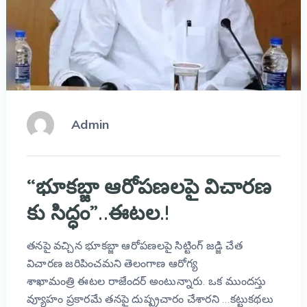
Admin
“భూకబ్జా ఆరోపణలపై విచారణ
కు సిద్ధం”..ఈటల.!
తనపై వచ్చిన భూకబ్జా ఆరోపణలపై సిట్టింగ్ జడ్జి చేత
విచారణ జరిపించమని తెలంగాణ ఆరోగ్య
శాఖామంత్రి ఈటల రాజేందర్ అంటున్నారు. ఒక ముందస్తు
వ్యూహం ప్రకారమే తనపై దుష్ప్రచారం చేశారని …కట్టుకథలు