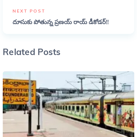
NEXT POST
దూసుకు పోతున్న ప్రణయ్ రాయ్ డీకోడర్!!
Related Posts