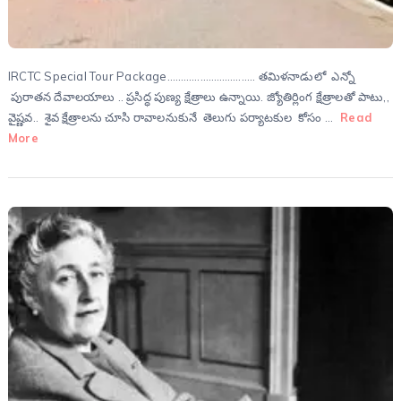
IRCTC Special Tour Package………………………….. తమిళనాడులో ఎన్నో
పురాతన దేవాలయాలు .. ప్రసిద్ధ పుణ్య క్షేత్రాలు ఉన్నాయి. జ్యోతిర్లింగ క్షేత్రాలతో పాటు,,
వైష్ణవ.. శైవ క్షేత్రాలను చూసి రావాలనుకునే తెలుగు పర్యాటకుల కోసం …
Read
More