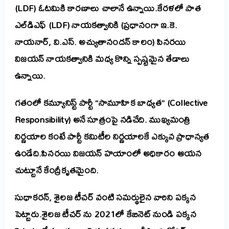
(LDF) ఓటమికి కారణాలు చాలానే ఉన్నాయి.కేరళలో పాత
ఎల్‌డిఎఫ్ (LDF) నాయకత్వానికి (ప్రధానంగా ఇ.కె.
నాయనార్, వి.ఎస్. అచ్యుతానందన్ కాలం) పినరయి
విజయన్ నాయకత్వానికి మధ్య కొన్ని స్పష్టమైన తేడాలు
ఉన్నాయి.
గతంలో కమ్యూనిస్ట్ పార్టీ “సామూహిక బాధ్యత” (Collective
Responsibility) అనే సూత్రంపై నడిచేది. ముఖ్యమంత్రి
నిర్ణయాల కంటే పార్టీ కమిటీల నిర్ణయాలకే ఎక్కువ ప్రాధాన్యత
ఉండేది.పినరయి విజయన్ హయాంలో అధికారం ఆయన
చుట్టూనే కేంద్రీకృతమైంది.
సుధాకరన్, శైలజ టీచర్ వంటి సమర్థులైన వారిని పక్కన
పెట్టారు.
శైలజ టీచర్
ను 2021లో కేబినెట్ నుండి పక్కన