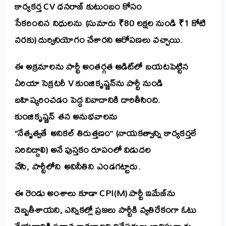
కార్యకర్త CV ధనరాజ్ కుటుంబం కోసం
సేకరించిన నిధులను (సుమారు ₹80 లక్షల నుండి ₹1 కోటి
వరకు) దుర్వినియోగం చేశారని ఆరోపణలు వచ్చాయి.
ఈ అక్రమాలను పార్టీ అంతర్గత ఆడిట్‌లో బయటపెట్టిన
ఏరియా సెక్రటరీ V కుంజికృష్ణన్‌ను పార్టీ నుండి
బహిష్కరించడం పెద్ద వివాదానికి దారితీసింది.
కుంజికృష్ణన్ తన అనుభవాలను
“నేతృత్వతే అనికల్ తిరుత్తణం” (నాయకత్వాన్ని కార్యకర్తలే
సరిదిద్దాలి) అనే పుస్తకం రూపంలో విడుదల
చేసి, పార్టీలోని అవినీతిని ఎండగట్టారు.
ఈ రెండు అంశాలు కూడా CPI(M) పార్టీ ఇమేజ్‌ను
దెబ్బతీశాయని, ఎన్నికల్లో ప్రజలు పార్టీకి వ్యతిరేకంగా ఓటు