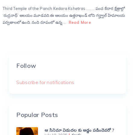
Third Temple of the Panch Kedara Kshetras ……… పంచ కేదార క్షేత్రాల్లో
‘రుద్రనాథ్’ ఆలయం మూడవది.ఈ ఆలయం ఉత్తరాఖండ్ లోని గర్హ్వాల్ హిమాలయ
పర్వతాలలో ఉంది. నంది రూపంలో ఉన్న …
Read More
Follow
Subscribe for notifications
Popular Posts
ఆ సినిమా విడుదల కు అడ్డం పడిందెవరో ?
July 10, 2026
కబుర్లు