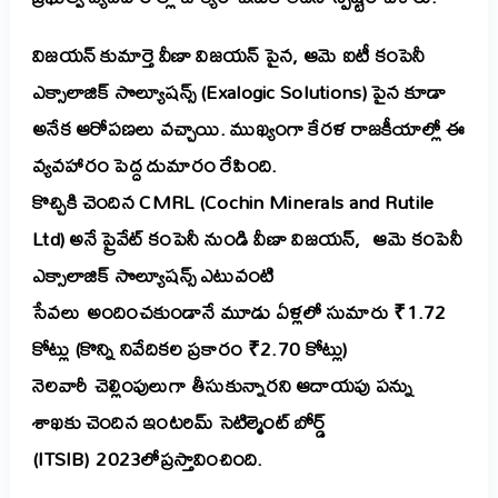
విజయన్ కుమార్తె వీణా విజయన్ పైన, ఆమె ఐటీ కంపెనీ
ఎక్సాలాజిక్ సొల్యూషన్స్ (Exalogic Solutions) పైన కూడా
అనేక ఆరోపణలు వచ్చాయి. ముఖ్యంగా కేరళ రాజకీయాల్లో ఈ
వ్యవహారం పెద్ద దుమారం రేపింది.
కొచ్చికి చెందిన CMRL (Cochin Minerals and Rutile
Ltd) అనే ప్రైవేట్ కంపెనీ నుండి వీణా విజయన్, ఆమె కంపెనీ
ఎక్సాలాజిక్ సొల్యూషన్స్ ఎటువంటి
సేవలు అందించకుండానే మూడు ఏళ్లలో సుమారు ₹1.72
కోట్లు (కొన్ని నివేదికల ప్రకారం ₹2.70 కోట్లు)
నెలవారీ చెల్లింపులుగా తీసుకున్నారని ఆదాయపు పన్ను
శాఖకు చెందిన ఇంటరిమ్ సెటిల్మెంట్ బోర్డ్
(ITSIB) 2023లోప్రస్తావించింది.