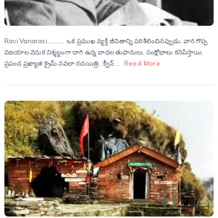
Ravi Vanarasi………… ఒక ప్రముఖ వ్యక్తి జీవితాన్ని పరిశీలించినప్పుడు, వారి గొప్ప
విజయాల వెనుక నిశ్శబ్దంగా దాగి ఉన్న బాధల తుఫానులు, సంక్షోభాలు కనిపిస్తాయి.
ప్రపంచ ప్రఖ్యాత క్రైమ్ నవలా రచయిత్రి, ‘క్వీన్ …
Read More