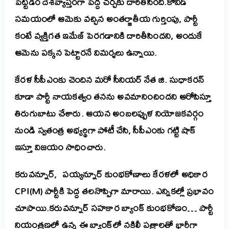
పెట్టడం దేశవ్యాప్తంగా పెద్ద చర్చకు దారితీసింది.కోవిడ్
సమయంలో ఆమెకు వచ్చిన అంతర్జాతీయ గుర్తింపు, పార్టీ
కంటే వ్యక్తిగత ఇమేజ్ పెరగడానికి దారితీసిందని, అందుకే
ఆమెను పక్కన పెట్టారనే విమర్శలు ఉన్నాయి.
కేరళ సీపీఎంకు చెందిన మరో సీనియర్ నేత
జి. సుధాకరన్
కూడా పార్టీ నాయకత్వం తనను అవమానించిందని ఆరోపిస్తూ
తిరుగుబాటు చేశారు. ఆయన అంబలప్పుళ నియోజకవర్గం
నుండి
స్వతంత్ర అభ్యర్థిగా
పోటీ చేసి, సీపీఎంకు గట్టి షాక్
ఇస్తూ విజయం సాధించారు.
కరువన్నూర్, పయ్యన్నూర్ కుంభకోణాలు కేరళలో అధికార
CPI(M) పార్టీకి పెద్ద తలనొప్పిగా మారాయి. ఎన్నికల్లో ప్రభావం
చూపాయి.
కరువన్నూర్ సహకార బ్యాంక్ కుంభకోణం… పార్టీ
నియంత్రణలో ఉన్న ఈ బ్యాంక్‌లో నకిలీ పత్రాలతో భారీగా