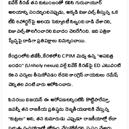
వివేక్ కిరణ్ తన కుటుంబంతో కలిసి గురువాయూర్
ఆలయాన్ని సందర్శించినప్పుడు, అక్కడి విజువల్స్ తీస్తున్న ఒక
టీవీ రిపోర్టర్‌పై ఆలయ సెక్యూరిటీ సిబ్బంది దాడి చేశారని,
విజువల్స్ తొలగించారని వివాదం చెలరేగింది. ఇది పత్రికా
స్వేచ్ఛపై దాడిగా ప్రతిపక్షాలు విమర్శించాయి.
కేంద్రంలోని బీజేపీ,కేరళలోని CPIM మధ్య ఉన్న “అపవిత్ర
బంధం” (Unholy nexus) వల్లే వివేక్ కిరణ్‌పై ED ఎటువంటి
కఠిన చర్యలు తీసుకోవడం లేదని కాంగ్రెస్ నాయకులు రమేష్
చెన్నితల వంటి వారు ఆరోపించారు.
పినరయి విజయన్ ఈ ఆరోపణలన్నింటినీ కొట్టిపారేస్తూ,
ఇవన్నీ తన రాజకీయ ప్రతిష్ఠను దెబ్బతీయడానికి చేస్తున్న
“కుట్రలు” అని, తన కుమారుడు ఎప్పుడూ రాజకీయాల్లో లేదా
ప్రభుత్వ వ్యవహారాల్లో జోక్యం చేసుకోలేదని స్పష్టం చేశారు.