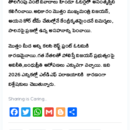
తొలగింపు వంటి వివాదాలు హిందూ ఓటర్లలో అసంతృప్తిని
కలిగించాయి.అధికారం మొత్తం ముఖ్యమంత్రి విజయన్,
ఆయన కోర్ టీమ్ చేతుల్లోనే కేంద్రీకృతమైందనే విమర్శలు,
పాలనపై ప్రజల్లో ఉన్న అసహనాన్ని పెంచాయి.
మొత్తం
మీద
అన్ని
కలసి
లెఫ్ట్
ఫ్రంట్
ఓటమి
కి
కారణమైనాయి.గత నేతలతో పోలిస్తే విజయన్ ప్రభుత్వంపై
అవినీతి
,
బంధుప్రీతి ఆరోపణలు ఎక్కువగా వచ్చాయి. ఇవి
2026 ఎన్నికల్లో ఎల్‌డిఎఫ్ పరాజయానికి కారణంగా
విశ్లేషకులు చెబుతున్నారు.
Sharing is Caring...
Facebook
Twitter
WhatsApp
Gmail
Blogger
Share