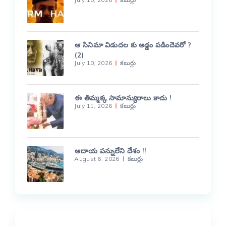
ఆ సినిమా విడుదల కు అడ్డం పడిందెవరో ?
(2)
July 10, 2026
కబుర్లు
ఈ తిమ్మక్క సామాన్యురాలు కాదు !
July 11, 2026
కబుర్లు
ఆదాయ పన్నులేని దేశం !!
August 6, 2026
కబుర్లు