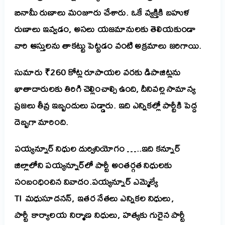
బినామీ రుణాలు మంజూరు చేశారు. ఒకే వ్యక్తికి బహుళ
రుణాలు ఇవ్వడం, అసలు యజమానులకు తెలియకుండా
వారి ఆస్తులను తాకట్టు పెట్టడం వంటి అక్రమాలు జరిగాయి.
సుమారు ₹260 కోట్ల రూపాయల వరకు డిపాజిట్లను
ఖాతాదారులకు తిరిగి చెల్లించాల్సి ఉంది, దీనివల్ల సామాన్య
ప్రజలు తీవ్ర ఇబ్బందులు పడ్డారు. ఇది ఎన్నికల్లో పార్టీకి పెద్ద
దెబ్బగా మారింది.
పయ్యన్నూర్ నిధుల దుర్వినియోగం …..ఇది కన్నూర్
జిల్లాలోని పయ్యన్నూర్‌లో పార్టీ అంతర్గత నిధులకు
సంబంధించిన వివాదం.
పయ్యన్నూర్ ఎమ్మెల్యే
TI మధుసూదనన్, ఇతర నేతలు ఎన్నికల నిధులు,
పార్టీ కార్యాలయ నిర్మాణ నిధులు, హత్యకు గురైన పార్టీ