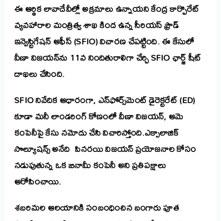
ఈ ఆర్థిక లావాదేవీల్లో అక్రమాలు ఉన్నాయని కేంద్ర కార్పొరేట్
వ్యవహారాల మంత్రిత్వ శాఖ కింద ఉన్న సీరియస్ ఫ్రౌడ్
ఇన్వెస్టిగేషన్ ఆఫీస్ (SFIO) విచారణ చేపట్టింది. ఈ కేసులో
వీణా విజయన్‌ను 11వ నిందితురాలిగా చేర్చి SFIO ఛార్జ్ షీట్
దాఖలు చేసింది.
SFIO నివేదిక ఆధారంగా, ఎన్‌ఫోర్స్‌మెంట్ డైరెక్టరేట్ (ED)
కూడా మనీ లాండరింగ్ కోణంలో వీణా విజయన్, ఆమె
కంపెనీపై కేసు నమోదు చేసి విచారిస్తోంది.
ఎక్సాలాజిక్
సొల్యూషన్స్ అనేది పినరయి విజయన్ ప్రయోజనాల కోసం
నడుపుతున్న ఒక బినామీ కంపెనీ అని ప్రతిపక్షాలు
ఆరోపించాయి.
శబరిమల ఆలయానికి సంబంధించిన
బంగారు
పూత