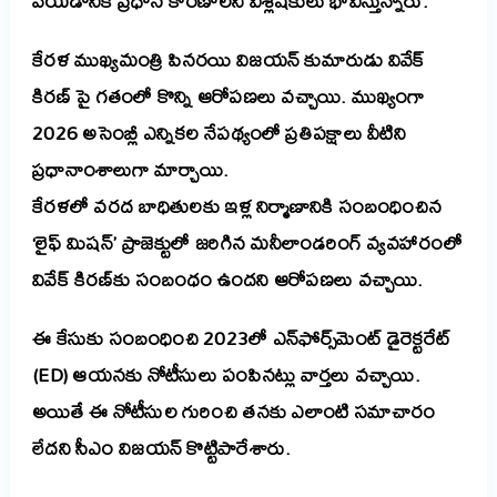
వేయడానికి ప్రధాన కారణాలని విశ్లేషకులు భావిస్తున్నారు.
కేరళ ముఖ్యమంత్రి పినరయి విజయన్ కుమారుడు వివేక్
కిరణ్ పై గతంలో కొన్ని ఆరోపణలు వచ్చాయి. ముఖ్యంగా
2026 అసెంబ్లీ ఎన్నికల నేపథ్యంలో ప్రతిపక్షాలు వీటిని
ప్రధానాంశాలుగా మార్చాయి.
కేరళలో వరద బాధితులకు ఇళ్ల నిర్మాణానికి సంబంధించిన
‘లైఫ్ మిషన్’ ప్రాజెక్టులో జరిగిన మనీలాండరింగ్ వ్యవహారంలో
వివేక్ కిరణ్‌కు సంబంధం ఉందని ఆరోపణలు వచ్చాయి.
ఈ కేసుకు సంబంధించి 2023లో ఎన్‌ఫోర్స్‌మెంట్ డైరెక్టరేట్
(ED) ఆయనకు నోటీసులు పంపినట్లు వార్తలు వచ్చాయి.
అయితే ఈ నోటీసుల గురించి తనకు ఎలాంటి సమాచారం
లేదని సీఎం విజయన్ కొట్టిపారేశారు.