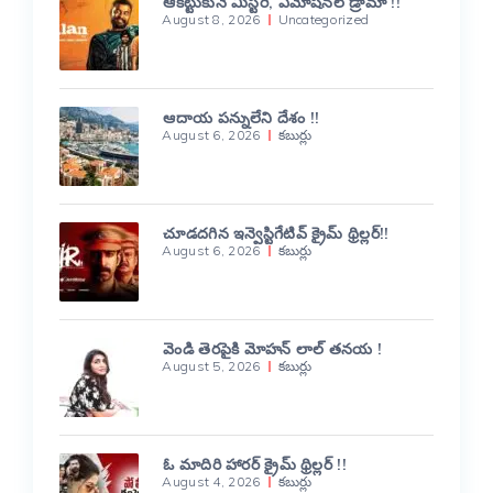
ఆకట్టుకునే మిస్టరీ, ఎమోషనల్ డ్రామా !!
August 8, 2026
Uncategorized
ఆదాయ పన్నులేని దేశం !!
August 6, 2026
కబుర్లు
చూడదగిన ఇన్వెస్టిగేటివ్ క్రైమ్ థ్రిల్లర్!!
August 6, 2026
కబుర్లు
వెండి తెరపైకి మోహన్ లాల్ తనయ !
August 5, 2026
కబుర్లు
ఓ మాదిరి హారర్ క్రైమ్ థ్రిల్లర్ !!
August 4, 2026
కబుర్లు