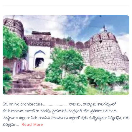
Stunning architecture………………………. రాజులు, రాజ్యాలు కాలగర్భంలో
కలిసిపోయినా ఆనాటి రాచరికపు వైభవానికి చంద్రఘడ్ కోట ప్రతీకగా నిలిచింది.
సంస్థానాల జిల్లాగా పేరు గాంచిన పాలమూరు జిల్లాలో శత్రు దుర్భేద్యంగా నిర్మితమై, గత
చరిత్రను …
Read More