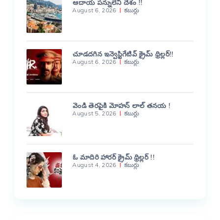
ఆదాయ పన్నులేని దేశం !!
August 6, 2026
కబుర్లు
చూడదగిన ఇన్వెస్టిగేటివ్ క్రైమ్ థ్రిల్లర్!!
August 6, 2026
కబుర్లు
వెండి తెరపైకి మోహన్ లాల్ తనయ !
August 5, 2026
కబుర్లు
ఓ మాదిరి హారర్ క్రైమ్ థ్రిల్లర్ !!
August 4, 2026
కబుర్లు