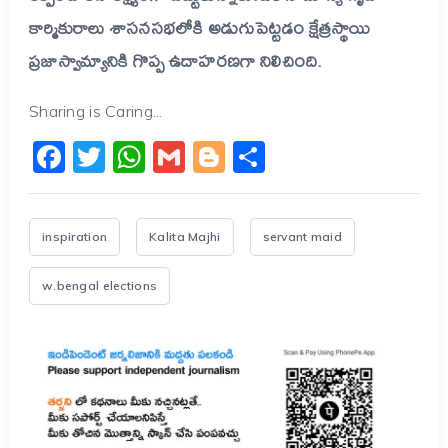
కార్మికురాలు శాసనసభలోకి అడుగుపెట్టడం క్షేత్రస్థాయి
ప్రజాస్వామ్యానికి గొప్ప ఉదాహరణగా నిలిచింది.
Sharing is Caring...
Facebook
Twitter
WhatsApp
Gmail
Blogger
Share
inspiration
Kalita Majhi
servant maid
w.bengal elections