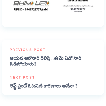
PREVIOUS POST
ఆయన ఆరోసారి గెలిస్తే ..ఈమె ఏడో సారి
ఓడిపోయారు!!
NEXT POST
లెఫ్ట్ ఫ్రంట్ ఓటమికి కారణాలు అవేనా ?