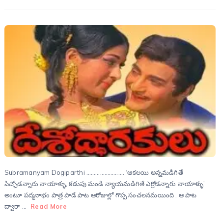
Subramanyam Dogiparthi ……………………. ‘ఆకలయి అన్నమడిగితే
పిచ్చోడన్నారు నాయాళ్ళు, కడుపు మండి న్యాయమడిగితే ఎర్రోడన్నారు నాయాళ్ళు’
అంటూ పద్మనాభం పాత్ర పాడే పాట ఆరోజుల్లో గొప్ప సంచలనమయింది . ఆ పాట
ద్వారా …
Read More