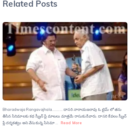
Related Posts
Bharadwaja Rangavajhala………… దాసరి నారాయణరావు ఓ టైమ్ లో తను
తీసిన సినిమాలకు కథ స్క్రీన్ ప్లే మాటలు మాత్రమే రాసుకునేవారు. దాసరి కేవలం స్క్రీన్
ప్లే దర్శకత్వం అని వేసుకున్న సినిమా …
Read More