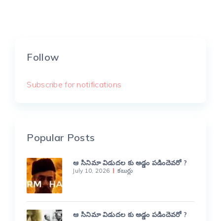
Follow
Subscribe for notifications
Popular Posts
ఆ సినిమా విడుదల కు అడ్డం పడిందెవరో ?
July 10, 2026
కబుర్లు
ఆ సినిమా విడుదల కు అడ్డం పడిందెవరో ?