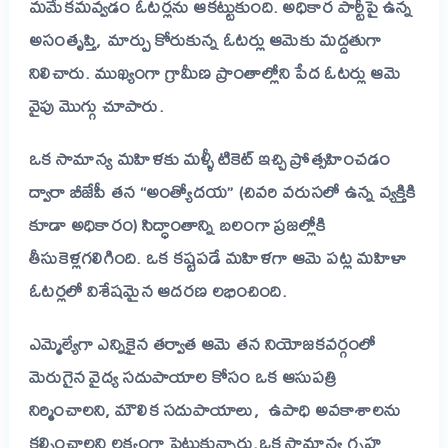
మమేకమవ్వడం ఓటర్లను ఆకట్టుకుంది.
అధికార పార్టీపై ఉన్న
అసంతృప్తి, మార్పు కోరుకున్న ఓటర్లు ఆమెకు మద్దతుగా
నిలిచారు. ముఖ్యంగా గ్రామీణ ప్రాంతాల్లోని పేద ఓటర్లు ఆమె
వైపు మొగ్గు చూపారు.
ఒక సామాన్య మహిళకు మళ్ళీ టికెట్ ఇచ్చి ప్రోత్సహించడం
ద్వారా బీజేపీ తన “అంత్యోదయ” (చివరి వరుసలో ఉన్న వ్యక్తికి
కూడా అధికారం) సిద్ధాంతాన్ని బలంగా ప్రజల్లోకి
తీసుకెళ్లగలిగింది. ఒక కష్టపడే మహిళగా ఆమె పట్ల మహిళా
ఓటర్లలో విశేషమైన ఆదరణ లభించింది.
ఎమ్మెల్యేగా ఎన్నికైన తర్వాత ఆమె తన నియోజకవర్గంలో
మెరుగైన వైద్య సదుపాయాల కోసం ఒక ఆసుపత్రి
నిర్మించాలని, మౌలిక సదుపాయాలు, ఉపాధి అవకాశాలను
కల్పించాలని లక్ష్యంగా పెట్టుకున్నారు.
ఒక సామాన్య గృహ