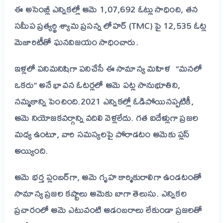
ఈ అసెంబ్లీ ఎన్నికల్లో ఆమె 1,07,692 ఓట్లు సాధించి, తన
సమీప ప్రత్యర్థి శ్యామ ప్రసన్న లోహర్ (TMC) పై 12,535 ఓట్ల
మెజారిటీతో ఘనవిజయం సాధించారు.
ఇళ్లలో పనిమనిషిగా పనిచేసే ఈ సామాన్య మహిళ “మనలో
ఒకరు” అనే భావన ఓటర్లలో ఆమె పట్ల సానుభూతిని,
నమ్మకాన్ని పెంచింది.
2021 ఎన్నికల్లో ఓడిపోయినప్పటికీ,
ఆమె నియోజకవర్గాన్ని వదిలి వెళ్లలేదు. గత ఐదేళ్లుగా ప్రజల
మధ్య ఉంటూ, వారి సమస్యలపై పోరాడటం ఆమెకు ప్లస్
అయ్యింది.
ఆమె భర్త ప్లంబర్‌గా, ఆమె గృహ కార్మికురాలిగా ఉండటంతో
సామాన్య ప్రజల కష్టాలు ఆమెకు బాగా తెలుసు. ఎన్నికల
ప్రచారంలో ఆమె ఎటువంటి ఆడంబరాలు లేకుండా ప్రజలతో