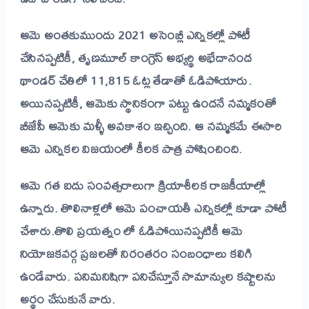
ఆమె అంతకుముందు 2021 అసెంబ్లీ ఎన్నికల్లో పోటీ
చేసినప్పటికీ, తృణమూల్ కాంగ్రెస్ అభ్యర్థి అభేదానంద
థాండర్ చేతిలో 11,815 ఓట్ల తేడాతో ఓడిపోయారు.
అయినప్పటికీ, ఆమెకు స్థానికంగా పట్టు ఉందనే నమ్మకంతో
బీజేపీ ఆమెకు మళ్ళీ అవకాశం ఇచ్చింది. ఆ నమ్మకమే ఈసారి
ఆమె ఎన్నికల విజయంలో కీలక పాత్ర పోషించింది.
ఆమె గత ఐదు సంవత్సరాలుగా క్రియాశీలక రాజకీయాల్లో
ఉన్నారు. తొలినాళ్లలో ఆమె పంచాయతీ ఎన్నికల్లో కూడా పోటీ
చేశారు.
తొలి ప్రయత్నం లో ఓడిపోయినప్పటికీ ఆమె
నియోజకవర్గ ప్రజలతో నిరంతరం సంబంధాలు కలిగి
ఉండేవారు. పనిమనిషిగా పనిచేస్తూనే సామాన్యుల కష్టాలను
అర్థం చేసుకునే వారు.