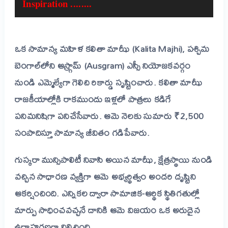
Inspiration ........
ఒక సామాన్య మహిళ కలితా మాఝీ (Kalita Majhi), పశ్చిమ
బెంగాల్‌లోని ఆస్గ్రామ్ (Ausgram) ఎస్సీ నియోజకవర్గం
నుండి ఎమ్మెల్యేగా
గెలిచి రికార్డు సృష్టించారు. కలితా మాఝీ
రాజకీయాల్లోకి రాకముందు ఇళ్లలో పాత్రలు కడిగే
పనిమనిషిగా పనిచేసేవారు. ఆమె నెలకు సుమారు ₹2,500
సంపాదిస్తూ సామాన్య జీవితం గడిపేవారు.
గుస్కరా మున్సిపాలిటీ నివాసి అయిన మాఝీ, క్షేత్రస్థాయి నుండి
వచ్చిన సాధారణ వ్యక్తిగా ఆమె అభ్యర్థిత్వం అందరి దృష్టిని
ఆకర్షించింది. ఎన్నికల ద్వారా సామాజిక-ఆర్థిక స్థితిగతుల్లో
మార్పు సాధించవచ్చనే దానికి ఆమె విజయం ఒక అరుదైన
ఉదాహరణగా నిలిచింది.