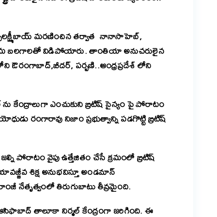
్సీలక్ష్మీబాయ్ మరణించిన తర్వాత నానాసాహెబ్,
తమ బలగాలతో విడిపోయారు. తాంతియా అనుచరులైన
లోని ఔరంగాబాద్,బీదర్, పర్బణి..ఆంధ్రప్రదేశ్ లోని
 ను కేంద్రాలుగా ఎంచుకుని బ్రిటిష్ సైన్యం పై పోరాటం
ధుడు రంగారావు నిజాం ప్రభుత్వాన్ని పడగొట్టి బ్రిటిష్
ల్ని పోరాటం వైపు ఉత్తేజితం చేసే క్రమంలో బ్రిటిష్
యావజ్జీవ శిక్ష అనుభవిస్తూ అండమాన్
ీ నేతృత్వంలో తిరుగుబాటు తీవ్రమైంది.
సిఫాబాద్ తాలూకా నిర్మల్ కేంద్రంగా జరిగింది. ఈ