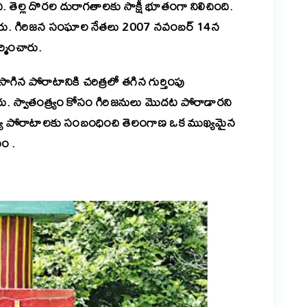
ింది. తెల్ల దొరల దురాగతాలకు సాక్షీ భూతంగా నిలిచింది.
వేశారు. గిరిజన సంఘాల నేతలు 2007 నవంబర్ 14న
ర్మించారు.
న పోరాటానికి చరిత్రలో తగిన గుర్తింపు
ారు. స్వాతంత్య్రం కోసం గిరిజనులు మొదట పోరాడారని
ంత్ర్య పోరాటాలకు సంబంధించి తెలంగాణ ఒక ముఖ్యమైన
యం .