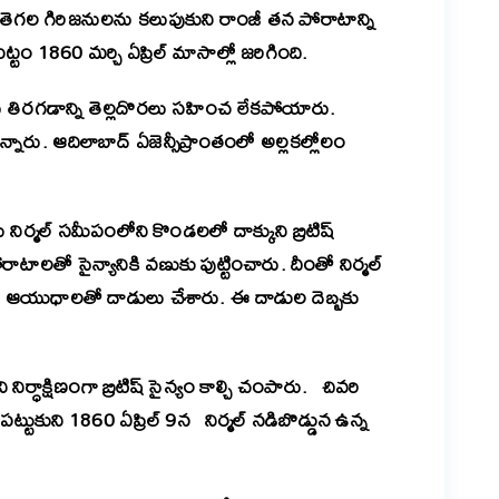
తెగల గిరిజనులను కలుపుకుని రాంజీ తన పోరాటాన్ని
టం 1860 మర్చి ఏప్రిల్ మాసాల్లో జరిగింది.
ురు తిరగడాన్ని తెల్లదొరలు సహించ లేకపోయారు.
ున్నారు. ఆదిలాబాద్ ఏజెన్సీప్రాంతంలో అల్లకల్లోలం
నిర్మల్ సమీపంలోని కొండలలో దాక్కుని బ్రిటిష్
 పోరాటాలతో సైన్యానికి వణుకు పుట్టించారు. దీంతో నిర్మల్
నిక ఆయుధాలతో దాడులు చేశారు. ఈ దాడుల దెబ్బకు
ిర్ధాక్షిణంగా బ్రిటిష్ సైన్యం కాల్చి చంపారు. చివరి
్టుకుని 1860 ఏప్రిల్ 9న నిర్మల్ నడిబొడ్డున ఉన్న