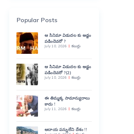
Popular Posts
ఆ సినిమా విడుదల కు అడ్డం
పడిందెవరో ?
July 10, 2026
కబుర్లు
ఆ సినిమా విడుదల కు అడ్డం
పడిందెవరో ?(2)
July 10, 2026
కబుర్లు
ఈ తిమ్మక్క సామాన్యురాలు
కాదు !
July 11, 2026
కబుర్లు
ఆదాయ పన్నులేని దేశం !!