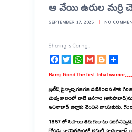
ఆ వేయి ఉరుల మర్రి చెట
SEPTEMBER 17, 2025
NO COMME
Sharing is Caring...
Facebook
Twitter
WhatsApp
Gmail
Blogg
Sh
Ramji Gond The first tribal wa
బ్రిటీష్ సైన్యాన్నిగజగజ వణికించిన తొల
మధ్య కాలంలో నాటి జనగాం (అసిఫాబాద్)ను కే
ఆదిలాబాద్ జిల్లాకు చెందిన నాయకుడు. గెరిల
1857 లో సిపాయి తిరుగుబాటు జరిగినప్పుడు 
గోండు నాయకత్వంలో అప్పటి హైదరాబాద్ రాష్ట