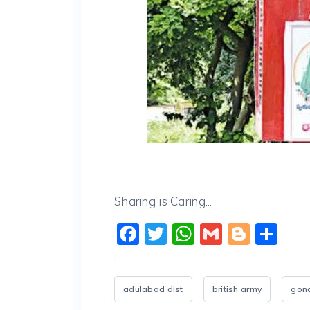
Sharing is Caring...
Facebook
Twitter
WhatsApp
Gmail
Blogg
Sh
adulabad dist
british army
gond