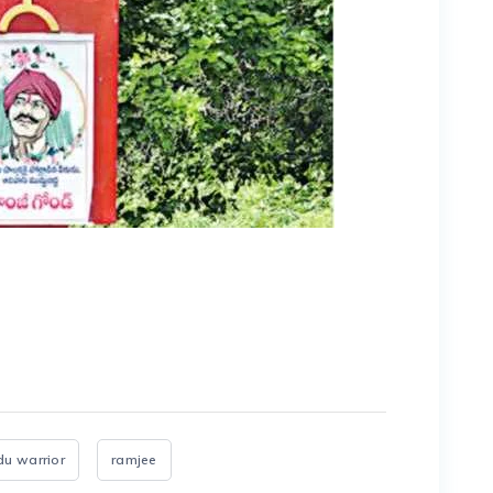
er
are
u warrior
ramjee