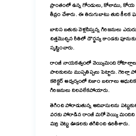
ప్రాంతంలో ఉన్న గోండులు, కోలాము, కోయ 
తీవ్రం చేశారు.
ఈ తిరుగుబాటు తుది కీలక ఘట్
బానిస బతుకు వెళ్లదీస్తున్న గిరిజనులు ఎద
చిత్తమొచ్చిన రీతిలో దౌర్జన్య కాండకు పూనుక
సృష్టించారు.
రాంజీ నాయకత్వంలో వెయ్యిమంది రోహిల్లాలు 
పాలకులను
ముప్పతిప్పలు
పెట్టారు. గెరిల్లా
కలెక్టర్ ఆధ్వర్యంలో నిజాం బలగాలు ఆధు
గిరిజనులు నిలవలేకపోయారు.
తెగించి పోరాడుతున్న ఆదివాసులను పట్టుకుని న
వరకు పోరాడిన రాంజీ మరో వెయ్యి మందిని పట
మర్రి చెట్టు ఊడలకు తగిలించి ఉరితీశారు.