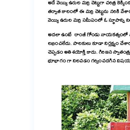
అదే వెయ్యి ఉరుల మర్రి చెట్టుగా చరిత్ర కెక్క
తర్వాత కాలంలో ఈ మర్రి చెట్టును నరికి 
వెయ్యి ఉరుల మర్రి సమీపంలో ఓ స్థూపాన్ని ని
అదలా ఉంటే రాంజీ గోండు నాయకత్వంలో సాగి
లభించలేదు. పాలకులు కూడా నిర్లక్ష్యం చేశ
చెప్పడం అతిశయోక్తి కాదు. గిరిజన స్వాత
భూభాగం గా నిలవడం గర్వించదగిన విష