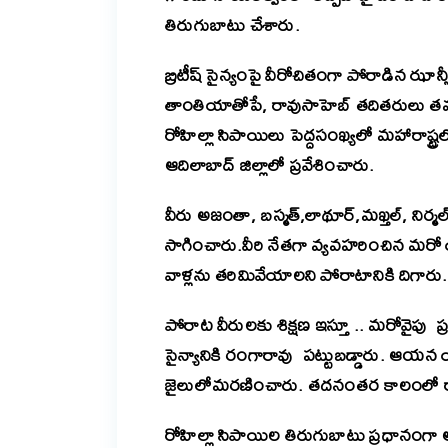
తిరుగుబాటు చేశారు.
బ్రిటీష్ సైన్యంపై వీరోచితంగా పోరాడిన ఝాన
తాంతియాతోపే, రావుసాహెబ్ తదితరులు 
రోహిల్లా సిపాయిలు పెద్దసంఖ్యలో మహారాష్ట్ర
ఆదిలాబాద్ జిల్లాలో ప్రవేశించారు.
వీరు అజంతా, బస్మత్,లాథూర్,మఖ్తల్, నిర్మల్
సాగించారు.
వీరి నేతగా వ్యవహరించిన మరో యో
వాళ్లను తరిమివేయాలని పోరాటానికి దిగారు.
పోరాట వీరులకు శిక్షణ ఇస్తూ .. మరోవైపు ప్రజ
సైన్యానికి రంగారావు పట్టుబడ్డారు. ఆయన 
జైలులోమరణించారు. తదనంతర కాలంలో రాంజ
రోహిల్లా సిపాయిల తిరుగుబాటు ప్రధానంగా ఆ