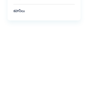
కహానీలు