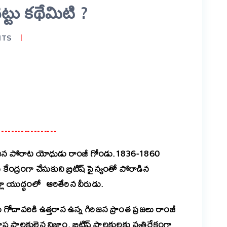
్టు కథేమిటి ?
NTS
er
are
rrior…………………
ి గిరిజన పోరాట యోధుడు రాంజీ గోండు.1836-1860
ంద్రంగా చేసుకుని బ్రిటిష్ సైన్యంతో పోరాడిన
్లా యుద్ధంలో ఆరితేరిన వీరుడు.
గోదావరికి ఉత్తరాన ఉన్న గిరిజన ప్రాంత ప్రజలు రాంజీ
్ర పాలకులైన నిజాం. బ్రిటిష్ పాలకులకు వ్యతిరేకంగా