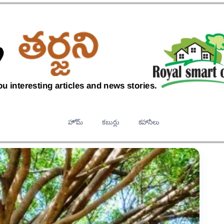
హోమ్
కబుర్లు
కహానీలు