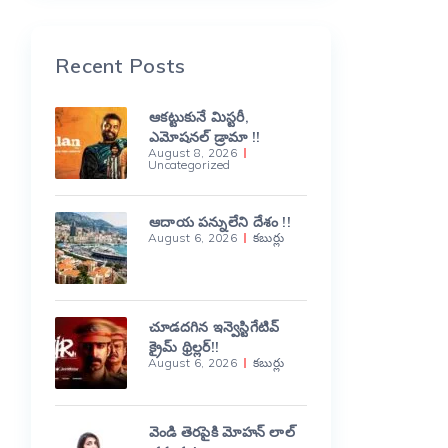
Recent Posts
ఆకట్టుకునే మిస్టరీ,
ఎమోషనల్ డ్రామా !!
August 8, 2026
Uncategorized
ఆదాయ పన్నులేని దేశం !!
August 6, 2026
కబుర్లు
చూడదగిన ఇన్వెస్టిగేటివ్
క్రైమ్ థ్రిల్లర్!!
August 6, 2026
కబుర్లు
వెండి తెరపైకి మోహన్ లాల్