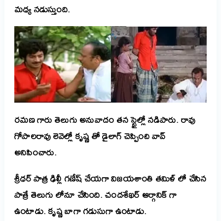
మధ్య నడుస్తుంది.
రమణ గారు తెలుగు అనువాదం తన స్టైల్లో నడిపారు. రావు
గోపాలరావు లెవెల్లో కృష్ణ తో డైలాగ్ చెప్పించి వావ్
అనిపించారు.
శ్రీధర్ పాత్ర ఢిల్లీ గణేష్ చేయగా విజయశాంతి తమిళ్ లో చేసిన
పాత్రే తెలుగు లోనూ చేసింది. చందశేఖర్ ఆర్గానిక్ గా
ఉంటాడు. కృష్ణ బాగా గడుసుగా ఉంటాడు.