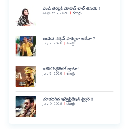
వెండి తెరపైకి మోహన్ లాల్ తనయ !
August 5, 2026
కబుర్లు
ఆయన సక్సెస్ ఫార్ములా అదేనా ?
July 7, 2026
కబుర్లు
ఇదొక సెటైరికల్ డ్రామా !!
July 8, 2026
కబుర్లు
చూడదగిన ఇన్వెస్టిగేషన్ థ్రిల్లర్ !!
July 9, 2026
కబుర్లు