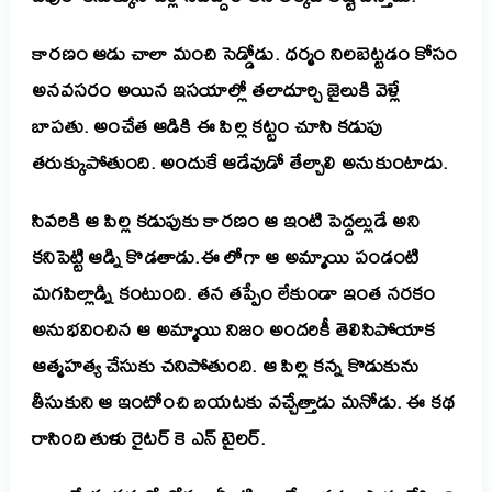
కారణం ఆడు చాలా మంచి సెడ్డోడు. ధర్మం నిలబెట్టడం కోసం
అనవసరం అయిన ఇసయాల్లో తలాదూర్చి జైలుకి వెళ్లే
బాపతు. అంచేత ఆడికి ఈ పిల్ల కట్టం చూసి కడుపు
తరుక్కుపోతుంది. అందుకే ఆడేవుడో తేల్చాలి అనుకుంటాడు.
సివరికి ఆ పిల్ల కడుపుకు కారణం ఆ ఇంటి పెద్దల్లుడే అని
కనిపెట్టి ఆడ్ని కొడతాడు.ఈ లోగా ఆ అమ్మాయి పండంటి
మగపిల్లాడ్ని కంటుంది. తన తప్పేం లేకుండా ఇంత నరకం
అనుభవించిన ఆ అమ్మాయి నిజం అందరికీ తెలిసిపోయాక
ఆత్మహత్య చేసుకు చనిపోతుంది. ఆ పిల్ల కన్న కొడుకును
తీసుకుని ఆ ఇంటోంచి బయటకు వచ్చేత్తాడు మనోడు. ఈ కథ
రాసింది తుళు రైటర్ కె ఎన్ టైలర్.