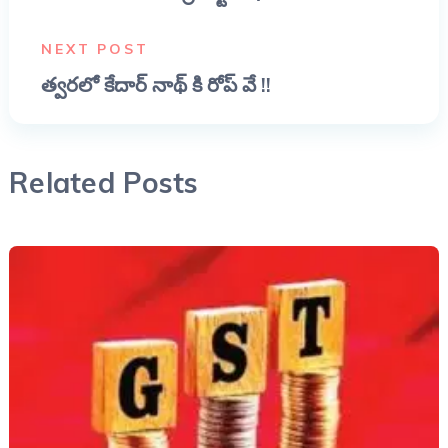
NEXT POST
త్వరలో కేదార్ నాథ్ కి రోప్ వే !!
Related Posts