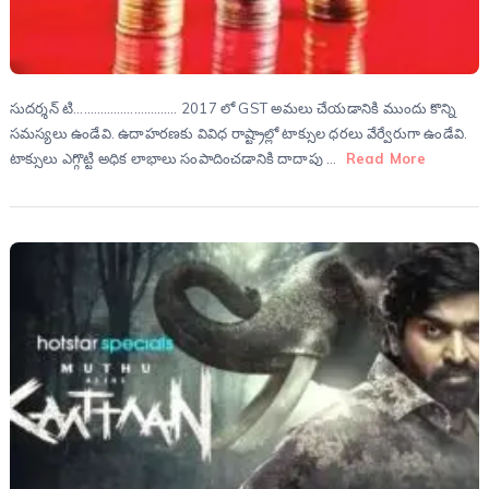
సుదర్శన్ టి…………………………. 2017 లో GST అమలు చేయడానికి ముందు కొన్ని
సమస్యలు ఉండేవి. ఉదాహరణకు వివిధ రాష్ట్రాల్లో టాక్సుల ధరలు వేర్వేరుగా ఉండేవి.
టాక్సులు ఎగ్గొట్టి అధిక లాభాలు సంపాదించడానికి దాదాపు …
Read More