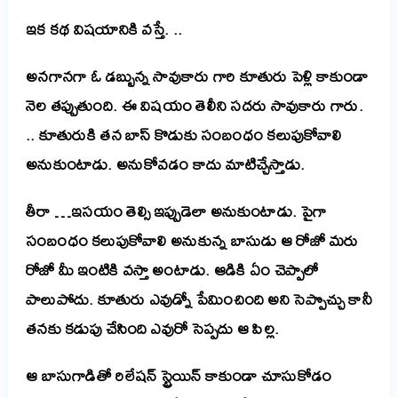
ఇక కథ విషయానికి వస్తే. ..
అనగానగా ఓ డబ్బున్న సావుకారు గారి కూతురు పెళ్లి కాకుండా
నెల తప్పుతుంది. ఈ విషయం తెలీని సదరు సావుకారు గారు.
.. కూతురుకి తన బాస్ కొడుకు సంబంధం కలుపుకోవాలి
అనుకుంటాడు. అనుకోవడం కాదు మాటిచ్చేస్తాడు.
తీరా …ఇసయం తెల్సి ఇప్పుడెలా అనుకుంటాడు. పైగా
సంబంధం కలుపుకోవాలి అనుకున్న బాసుడు ఆ రోజో మరు
రోజో మీ ఇంటికి వస్తా అంటాడు. ఆడికి ఏం చెప్పాలో
పాలుపోదు. కూతురు ఎవుడ్నో పేమించింది అని సెప్పొచ్చు కానీ
తనకు కడుపు చేసింది ఎవురో సెప్పదు ఆ పిల్ల.
ఆ బాసుగాడితో రిలేషన్ స్ట్రెయిన్ కాకుండా చూసుకోడం