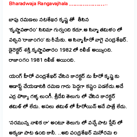
Bharadwaja Rangavajhala ………………..
బాపు రమణలు నటశేఖర కృష్ణ తో తీసిన
‘కృష్ణావతారం’ సినిమా గుర్తుంది కదూ.ఆ సిన్మా తమిళం లో
వచ్చిన ‘రాజాంగం’ కు రీమేకు. ఆ సిన్మా హీరో వాగై చంద్రశేఖర్.
డైరెక్టర్ శక్తి.కృష్ణావతారం 1982 లో రిలీజ్ అయ్యింది.
రాజాంగం 1981 రిలీజ్ అయింది.
యంగ్ హీరో చంద్రశేఖర్ చేసిన కారక్టర్ ను హీరో కృష్ణ కు
ఆడాప్ట్ చేయడానికి రమణ గారు పెద్దగా కష్టం పడలేదు.అదే
ఎర్ర చొక్కా గళ్ళ లుంగీ. శ్రీదేవి తెలుగు లో చేసిన కారక్టర్
తమిళ్ లో లేదు. అసలు తమిళ్ లో హీరోయిన్ అనే పాత్రే లేదు.
‘నరమున్న నాలిక రా’ అంటూ తెలుగు లో వచ్చే పాట ప్లేస్ లో
అక్కడా పాట ఉంది కానీ. ..అది చంద్రశేఖర్ మనోరమ ల