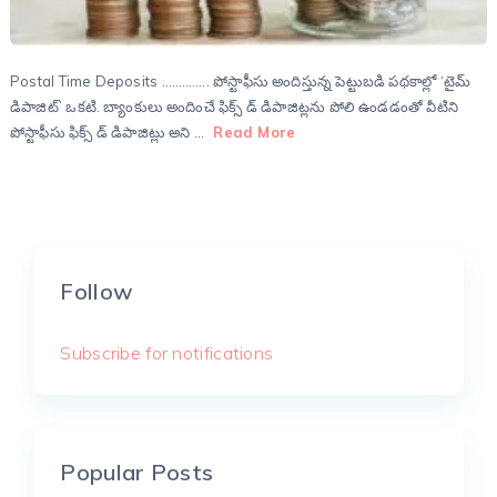
Postal Time Deposits ………….. పోస్టాఫీసు అందిస్తున్న పెట్టుబడి పథకాల్లో ‘టైమ్
డిపాజిట్’ ఒకటి. బ్యాంకులు అందించే ఫిక్స్ డ్ డిపాజిట్లను పోలి ఉండడంతో వీటిని
పోస్టాఫీసు ఫిక్స్ డ్ డిపాజిట్లు అని …
Read More
Follow
Subscribe for notifications
Popular Posts