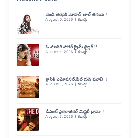
వెండి తెరపైకి మోహన్ లాల్ తనయ !
August 5, 2026
కబుర్లు
ఓ మాదిరి హారర్ క్రైమ్ థ్రిల్లర్ !!
August 4, 2026
కబుర్లు
క్లాసిక్ ఎమోషనల్,ఫీల్ గుడ్ మూవీ !!
August 3, 2026
కబుర్లు
డీసెంట్ సైకలాజికల్ మిస్టరీ డ్రామా !
August 3, 2026
కబుర్లు