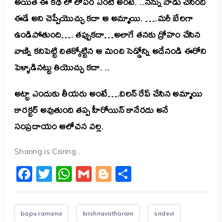
అయితే ఈ కథ లో లోపం ఏంటి అంటే. ..నన్ను పాడు చేసింది
ఈడే అని చెప్పేయొచ్చు కదా ఆ అమ్మాయి. ….మరీ బేలగా
ఉండిపోతుంది…. తప్పుకదా…అలాగే తనకు ద్రోహం చేసిన
వాణ్ని కనిపెట్టి చితక్కోట్టిన ఆ మంచి సెడ్డోన్ని అదేనండి ఈరోని
పెళ్ళాడినట్టు తియొచ్చు కదా. ..
అట్టా ఎందుకు తీయరు అంటే….విలన్ రేప్ చేసిన అమ్మాయి
కారక్టర్ అవుతుంది తప్ప హీరోయిన్ కానేరదు అనే
సంప్రదాయం ఆలోచన వల్ల.
Sharing is Caring...
Facebook
Twitter
WhatsApp
Gmail
Blogger
Share
bapu ramana
krishnavatharam
sridevi