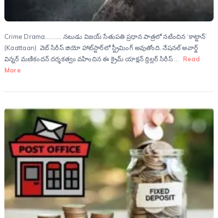
Crime Drama……….. నటుడు విజయ్ సేతుపతి ప్రధాన పాత్రలో నటించిన ‘కాట్టాన్’
(Kaattaan) వెబ్ సిరీస్ జియో హాట్‌స్టార్‌లో స్ట్రీమింగ్ అవుతోంది. నేషనల్ అవార్డ్
విన్నర్ మణికందన్ దర్శకత్వం వహించిన ఈ క్రైమ్ యాక్షన్ థ్రిల్లర్ సిరీస్ …
Read
More