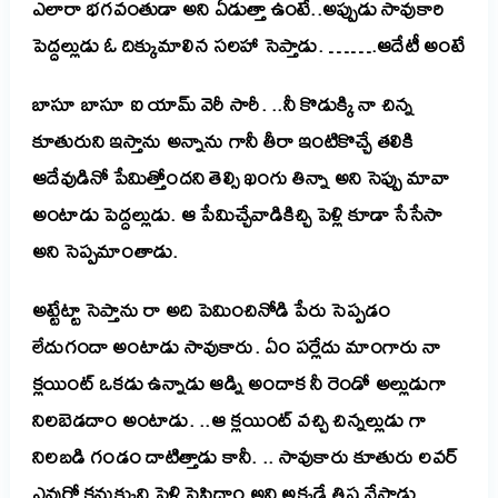
ఎలారా భగవంతుడా అని ఏడుత్తా ఉంటే..అప్పుడు సావుకారి
పెద్దల్లుడు ఓ దిక్కుమాలిన సలహా సెప్తాడు. …….ఆదేటీ అంటే
బాసూ బాసూ ఐ యామ్ వెరీ సారీ. ..నీ కొడుక్కి నా చిన్న
కూతురుని ఇస్తాను అన్నాను గానీ తీరా ఇంటికొచ్చే తలికి
ఆదేవుడినో పేమిత్తోందని తెల్సి ఖంగు తిన్నా అని సెప్పు మావా
అంటాడు పెద్దల్లుడు. ఆ పేమిచ్చేవాడికిచ్చి పెళ్లి కూడా సేసేసా
అని సెప్పమాంతాడు.
అట్టేట్టా సెప్తాను రా అది పెమించినోడి పేరు సెప్పడం
లేదుగందా అంటాడు సావుకారు. ఏం పర్లేదు మాంగారు నా
క్లయింట్ ఒకడు ఉన్నాడు ఆడ్ని అందాక నీ రెండో అల్లుడుగా
నిలబెడదాం అంటాడు. ..ఆ క్లయింట్ వచ్చి చిన్నల్లుడు గా
నిలబడి గండం దాటిత్తాడు కానీ. .. సావుకారు కూతురు లవర్
ఎవురో కనుక్కుని పెళ్లి సెపిద్దాం అని అక్కడే తిష్ట వేస్తాడు.