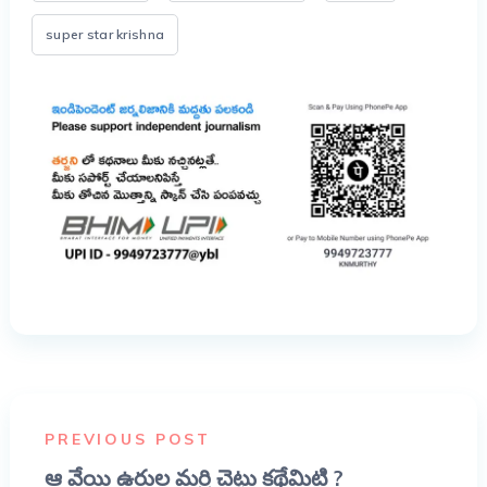
super star krishna
PREVIOUS POST
ఆ వేయి ఉరుల మర్రి చెట్టు కథేమిటి ?