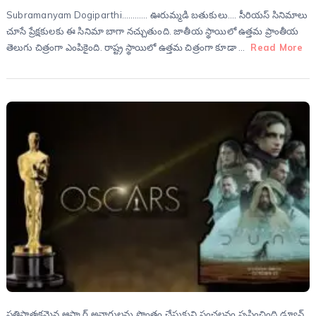
Subramanyam Dogiparthi………… ఊరుమ్మడి బతుకులు…. సీరియస్ సినిమాలు
చూసే ప్రేక్షకులకు ఈ సినిమా బాగా నచ్చుతుంది. జాతీయ స్థాయిలో ఉత్తమ ప్రాంతీయ
తెలుగు చిత్రంగా ఎంపికైంది. రాష్ట్ర స్థాయిలో ఉత్తమ చిత్రంగా కూడా …
Read More
ప్రతిష్టాత్మకమైన ఆస్కార్ అవార్డులను సొంతం చేసుకుని సంచలనం సృష్టించింది డ్యూన్