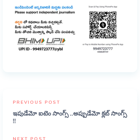
PREVIOUS POST
ఇపుడేమో ఐటెం సాంగ్స్ ..అప్పుడేమో క్లబ్ సాంగ్స్
!!
NEXT POST