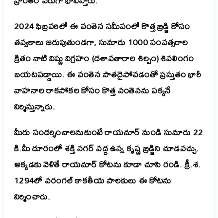
ప్రాంతం పేరుగా భావిస్తారు.
2024 ఫిబ్రవరిలో ఈ వంతెన సమీపంలో కొత్త బ్రిడ్జి కోసం
తవ్వకాలు జరుపుతుండగా, సుమారు 1000 సంవత్సరాల
క్రితం నాటి విష్ణు విగ్రహం (దశావతారాల శిల్పం) శివలింగం
బయటపడ్డాయి.
ఈ వంతెన పాతదైపోవడంతో ప్రస్తుతం భారీ
వాహనాల రాకపోకల కోసం కొత్త వంతెనను పక్కనే
నిర్మిస్తున్నారు.
మీరు సందర్శించాలనుకుంటే రాయచూర్ నుండి సుమారు 22
కి.మీ దూరంలో శక్తి నగర్ వద్ద ఉన్న కృష్ణ బ్రిడ్జిని చూడవచ్చు.
అక్కడకు వెళితే రాయచూర్ కోటను కూడా చూసి రండి.
క్రీ.శ.
1294లో వరంగల్ కాకతీయ పాలకులు ఈ కోటను
నిర్మించారు.