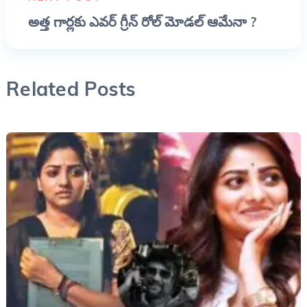
అత్త గార్లకు ఎవర్ గ్రీన్ రోల్ మోడల్ ఆమేనా ?
Related Posts