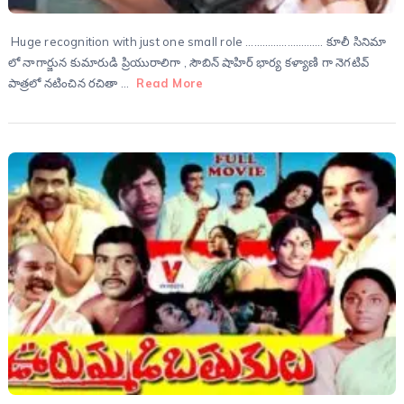
Huge recognition with just one small role ………………………. కూలీ సినిమా
లో నాగార్జున కుమారుడి ప్రియురాలిగా , సౌబిన్ షాహిర్ భార్య కళ్యాణి గా నెగటివ్
పాత్రలో నటించిన రచితా …
Read More