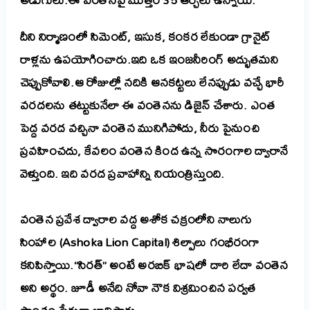
దీని నిర్మాణంలో సిమెంట్, ఇసుక, కంకర లేకుండా గ్రానైట్
రాళ్లను ఉపయోగించారు.ఇది ఒక ఇంజనీరింగ్ అద్భుతమని
చెప్పుకోవాలి.
ఆ రోజుల్లో నదికి ఆనకట్టలు లేనప్పుడు వచ్చే భారీ
వరదలను తట్టుకునేలా ఈ వంతెనను డిజైన్ చేశారు. ఎంత
పెద్ద వరద వచ్చినా వంతెన మునిగిపోదు, నీరు పైనుంచి
ప్రవహించదు, కేవలం వంతెన కింద ఉన్న సొరంగాల ద్వారానే
వెళ్తుంది. ఇది వరద ప్రవాహాన్ని నియంత్రిస్తుంది.
వంతెన ప్రవేశ ద్వారాల వద్ద అశోక చక్రంలోని నాలుగు
సింహాల (Ashoka Lion Capital) శిల్పాలు గంభీరంగా
కనిపిస్తాయి.
“సిరత్” అంటే అరబిక్ భాషలో దారి లేదా వంతెన
అని అర్థం. జూడీ అనేది నోవా నౌక విశ్రమించిన పర్వత