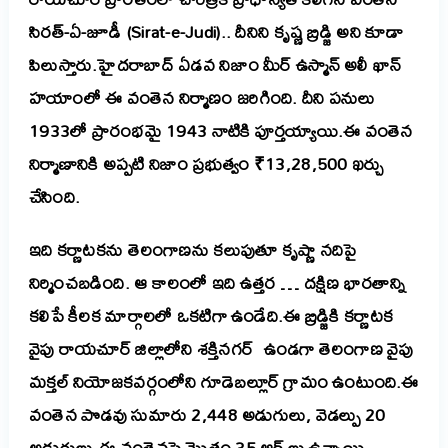
సిరత్-ఏ-జూడీ (Sirat-e-Judi).. దీనిని కృష్ణ బ్రిడ్జి అని కూడా
పిలుస్తారు.హైదరాబాద్ ఏడవ నిజాం మీర్ ఉస్మాన్ అలీ ఖాన్
హయాంలో ఈ వంతెన నిర్మాణం జరిగింది. దీని పనులు
1933లో ప్రారంభమై 1943 నాటికి పూర్తయ్యాయి.ఈ వంతెన
నిర్మాణానికి అప్పటి నిజాం ప్రభుత్వం ₹13,28,500 ఖర్చు
చేసింది.
ఇది కర్ణాటకను తెలంగాణను కలుపుతూ కృష్ణా నదిపై
నిర్మించబడింది. ఆ కాలంలో ఇది ఉత్తర … దక్షిణ భారతాన్ని
కలిపే కీలక మార్గాలలో ఒకటిగా ఉండేది.ఈ బ్రిడ్జికి కర్ణాటక
వైపు రాయచూర్ జిల్లాలోని శక్తినగర్ ఉండగా తెలంగాణ వైపు
మక్తల్ నియోజకవర్గంలోని గూడెబల్లూర్ గ్రామం ఉంటుంది.ఈ
వంతెన పొడవు సుమారు 2,448 అడుగులు, వెడల్పు 20
అడుగులు.ఈ వంతెనపై మొత్తం 35 ఆర్చ్‌లు ఉన్నాయి.