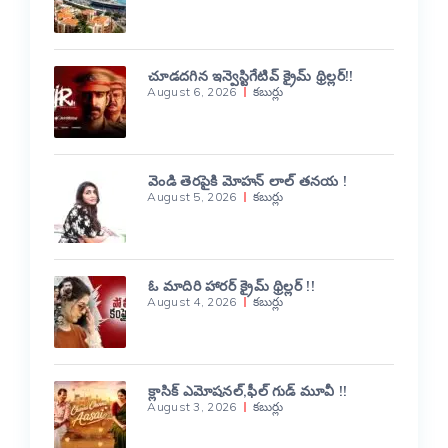
చూడదగిన ఇన్వెస్టిగేటివ్ క్రైమ్ థ్రిల్లర్!!
August 6, 2026
కబుర్లు
వెండి తెరపైకి మోహన్ లాల్ తనయ !
August 5, 2026
కబుర్లు
ఓ మాదిరి హారర్ క్రైమ్ థ్రిల్లర్ !!
August 4, 2026
కబుర్లు
క్లాసిక్ ఎమోషనల్,ఫీల్ గుడ్ మూవీ !!
August 3, 2026
కబుర్లు