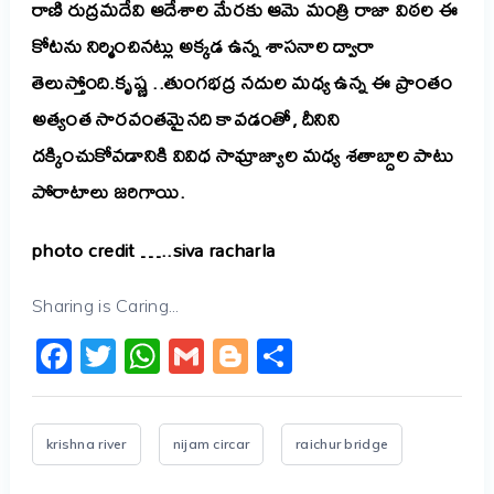
రాణి రుద్రమదేవి ఆదేశాల మేరకు ఆమె మంత్రి రాజా విఠల ఈ
కోటను నిర్మించినట్లు అక్కడ ఉన్న శాసనాల ద్వారా
తెలుస్తోంది.కృష్ణ ..తుంగభద్ర నదుల మధ్య ఉన్న ఈ ప్రాంతం
అత్యంత సారవంతమైనది కావడంతో, దీనిని
దక్కించుకోవడానికి వివిధ సామ్రాజ్యాల మధ్య శతాబ్దాల పాటు
పోరాటాలు జరిగాయి.
photo credit …..siva racharla
Sharing is Caring...
Facebook
Twitter
WhatsApp
Gmail
Blogger
Share
krishna river
nijam circar
raichur bridge