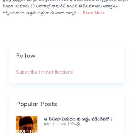
సినిమా. సుమారు 10 విభాగాల్లో నామినేట్ అయిన ఈ సినిమా ఆరు అవార్డులు
దక్కించుకుంది. ఉత్తమ చిత్రంగా ఈ ఏడాది ఆస్కార్ …
Read More
Follow
Subscribe for notifications
Popular Posts
ఆ సినిమా విడుదల కు అడ్డం పడిందెవరో ?
July 10, 2026
కబుర్లు