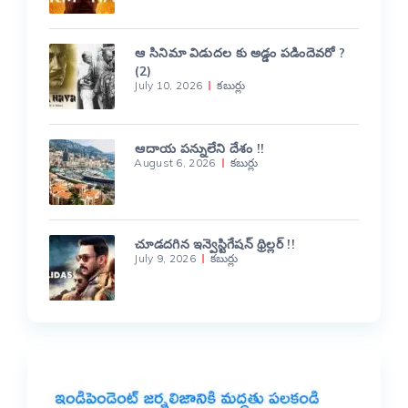
ఆ సినిమా విడుదల కు అడ్డం పడిందెవరో ?
(2)
July 10, 2026
కబుర్లు
ఆదాయ పన్నులేని దేశం !!
August 6, 2026
కబుర్లు
చూడదగిన ఇన్వెస్టిగేషన్ థ్రిల్లర్ !!
July 9, 2026
కబుర్లు