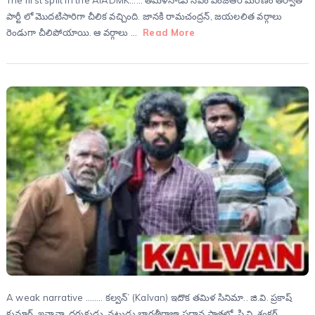
పార్టీ లో మొదటిసారిగా చీలిక వచ్చింది. జానకి రామచంద్రన్, జయలలిత వర్గాలు
రెండుగా చీలిపోయాయి. ఆ వర్గాలు …
Read More
A weak narrative …….. కల్వన్’ (Kalvan) ఇదొక తమిళ సినిమా.. జి.వి. ప్రకాష్
కుమార్, ఇవానా, దర్శకుడు, నటుడు భారతీరాజా ప్రధాన పాత్రల్లో, పి.వి. శంకర్