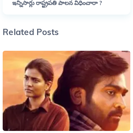
ఇన్నిసార్లు రాష్ట్రపతి పాలన విధించారా ?
Related Posts