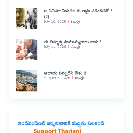
ఆ సినిమా విడుదల కు అడ్డం పడిందెవరో ?
(2)
July 10, 2026
కబుర్లు
ఈ తిమ్మక్క సామాన్యురాలు కాదు !
July 11, 2026
కబుర్లు
ఆదాయ పన్నులేని దేశం !!
August 6, 2026
కబుర్లు