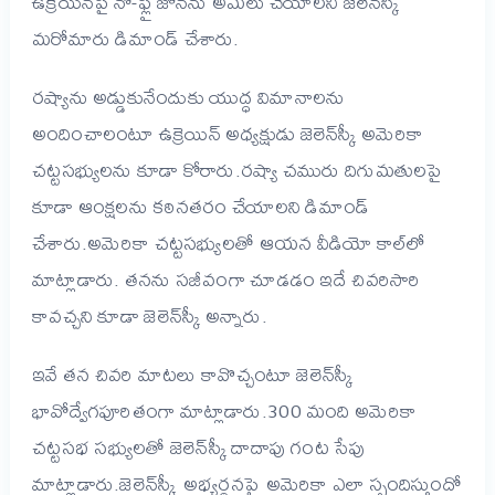
ఉక్రెయిన్‌పై నో-ఫ్లై జోన్‌ను అమలు చేయాలని జెలెన్‌స్కీ
మరోమారు డిమాండ్‌ చేశారు.
రష్యాను అడ్డుకునేందుకు యుద్ధ విమానాలను
అందించాలంటూ ఉక్రెయిన్‌ అధ్యక్షుడు జెలెన్‌స్కీ అమెరికా
చట్టసభ్యులను కూడా కోరారు.రష్యా చమురు దిగుమతులపై
కూడా ఆంక్షలను కఠినతరం చేయాలని డిమాండ్
చేశారు.అమెరికా చట్టసభ్యులతో ఆయన వీడియో కాల్‌లో
మాట్లాడారు. తనను సజీవంగా చూడడం ఇదే చివరిసారి
కావచ్చని కూడా జెలెన్‌స్కీ అన్నారు.
ఇవే తన చివరి మాటలు కావొచ్చంటూ జెలెన్‌స్కీ
భావోద్వేగపూరితంగా మాట్లాడారు.300 మంది అమెరికా
చట్టసభ సభ్యులతో జెలెన్‌స్కీ దాదాపు గంట సేపు
మాట్లాడారు.జెలెన్‌స్కీ అభ్యర్థనపై అమెరికా ఎలా స్పందిస్తుందో