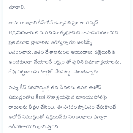
చూడాలి.
తాను రాజధాని కీవ్‌లోనే ఉన్నానని ప్రజలు రష్యన్
ఆక్రమణదారుల నుంచి మాతృభూమిని కాపాడుకుంటామని
ప్రతినబూని ప్రాణాలకు తెగిస్తున్నారని జెలెన్‌స్కీ
వివరించారు.ఇతర దేశాలనుంచి ఆయుధాలు ఉక్రెయిన్ కి
అందకుండా చేయాలనే లక్ష్యం తో పుతిన్ విమానాశ్రయాలను,
రేవు పట్టణాలను టార్గెట్ చేసినట్టు చెబుతున్నారు.
రష్యా కీవ్‌ సరిహద్దుల్లో తన సేనలను ఉంచి అజోవ్‌
సముద్రంలోని కీలక నౌకాశ్రయమైన మారియుపోల్‌పై
దాడులను తీవ్రం చేసింది. ఈ నగరం స్వాధీనం చేసుకొంటే
అజోవ్‌ సముద్రంతో ఉక్రెయిన్‌కు సంబంధాలు పూర్తిగా
తెగిపోతాయని భావిస్తోంది.