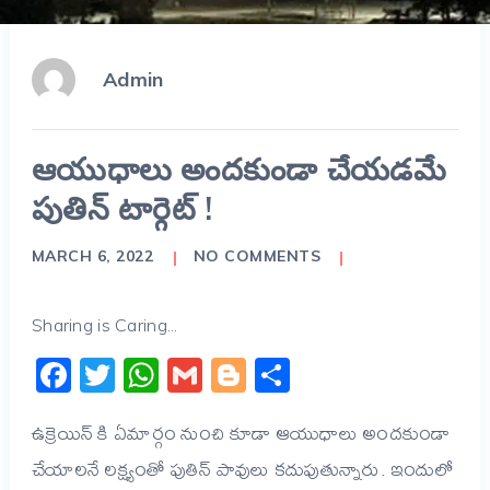
Admin
ఆయుధాలు అందకుండా చేయడమే
పుతిన్ టార్గెట్ !
MARCH 6, 2022
NO COMMENTS
Sharing is Caring...
Facebook
Twitter
WhatsApp
Gmail
Blogger
Share
ఉక్రెయిన్ కి ఏమార్గం నుంచి కూడా ఆయుధాలు అందకుండా
చేయాలనే లక్ష్యంతో పుతిన్ పావులు కదుపుతున్నారు. ఇందులో