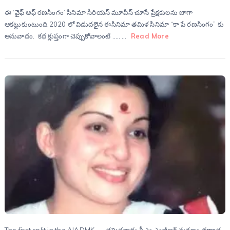
ఈ ‘వైఫ్ ఆఫ్ రణసింగం’ సినిమా సీరియస్ మూవీస్ చూసే ప్రేక్షకులను బాగా
ఆకట్టుకుంటుంది.2020 లో విడుదలైన ఈసినిమా తమిళ సినిమా “కా పే రణసింగం” కు
అనువాదం. కథ క్లుప్తంగా చెప్పుకోవాలంటే ….. …
Read More
The first split in the AIADMK…… తమిళనాడు సీఎం ఎంజీఆర్ మరణం తర్వాత