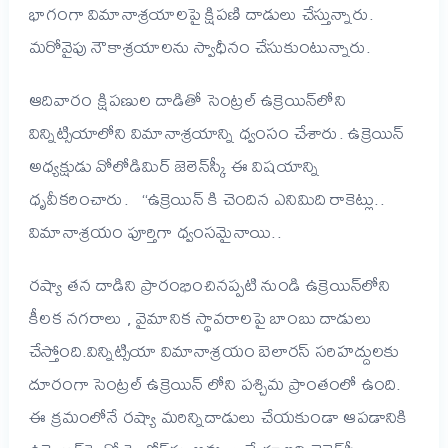
భాగంగా విమానాశ్రయాలపై క్షిపణి దాడులు చేస్తున్నారు.
మరోవైపు నౌకాశ్రయాలను స్వాధీనం చేసుకుంటున్నారు.
ఆదివారం క్షిపణుల దాడితో సెంట్రల్ ఉక్రెయిన్‌లోని
విన్నిట్సియాలోని విమానాశ్రయాన్ని ధ్వంసం చేశారు. ఉక్రెయిన్
అధ్యక్షుడు వోలోడిమిర్ జెలెన్‌స్కీ ఈ విషయాన్ని
ధృవీకరించారు. “ఉక్రెయిన్ కి చెందిన ఎనిమిది రాకెట్లు..
విమానాశ్రయం పూర్తిగా ధ్వంసమైనాయి..
రష్యా తన దాడిని ప్రారంభించినప్పటి నుండి ఉక్రెయిన్‌లోని
కీలక నగరాలు , వైమానిక స్థావరాలపై బాంబు దాడులు
చేస్తోంది.
విన్నిట్సియా విమానాశ్రయం బెలారస్ సరిహద్దులకు
దూరంగా సెంట్రల్ ఉక్రెయిన్ లోని పశ్చిమ ప్రాంతంలో ఉంది.
ఈ క్రమంలోనే రష్యా మరిన్నిదాడులు చేయకుండా ఆపడానికి