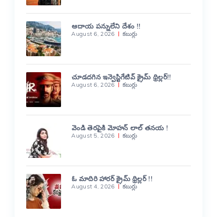
ఆదాయ పన్నులేని దేశం !!
August 6, 2026
కబుర్లు
చూడదగిన ఇన్వెస్టిగేటివ్ క్రైమ్ థ్రిల్లర్!!
August 6, 2026
కబుర్లు
వెండి తెరపైకి మోహన్ లాల్ తనయ !
August 5, 2026
కబుర్లు
ఓ మాదిరి హారర్ క్రైమ్ థ్రిల్లర్ !!
August 4, 2026
కబుర్లు