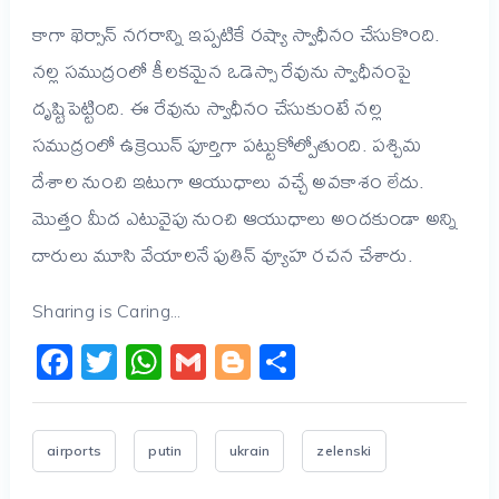
కాగా ఖెర్సాన్‌ నగరాన్ని ఇప్పటికే రష్యా స్వాధీనం చేసుకొంది.
నల్ల సముద్రంలో కీలకమైన ఒడెస్సా రేవును స్వాధీనంపై
దృష్టిపెట్టింది. ఈ రేవును స్వాధీనం చేసుకుంటే నల్ల
సముద్రంలో ఉక్రెయిన్‌ పూర్తిగా పట్టుకోల్పోతుంది. పశ్చిమ
దేశాల నుంచి ఇటుగా ఆయుధాలు వచ్చే అవకాశం లేదు.
మొత్తం మీద ఎటువైపు నుంచి ఆయుధాలు అందకుండా అన్ని
దారులు మూసి వేయాలనే పుతిన్ వ్యూహ రచన చేశారు.
Sharing is Caring...
Facebook
Twitter
WhatsApp
Gmail
Blogger
Share
airports
putin
ukrain
zelenski