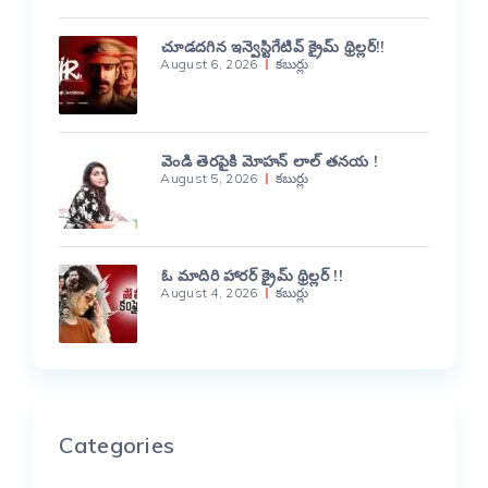
చూడదగిన ఇన్వెస్టిగేటివ్ క్రైమ్ థ్రిల్లర్!!
August 6, 2026
కబుర్లు
వెండి తెరపైకి మోహన్ లాల్ తనయ !
August 5, 2026
కబుర్లు
ఓ మాదిరి హారర్ క్రైమ్ థ్రిల్లర్ !!
August 4, 2026
కబుర్లు
Categories