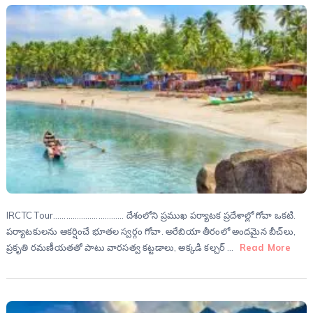
IRCTC Tour…………………………… దేశంలోని ప్రముఖ పర్యాటక ప్రదేశాల్లో గోవా ఒకటి.
పర్యాటకులను ఆకర్షించే భూతల స్వర్గం గోవా. అరేబియా తీరంలో అందమైన బీచ్‌లు,
ప్రకృతి రమణీయతతో పాటు వారసత్వ కట్టడాలు, అక్కడి కల్చర్‌ …
Read More