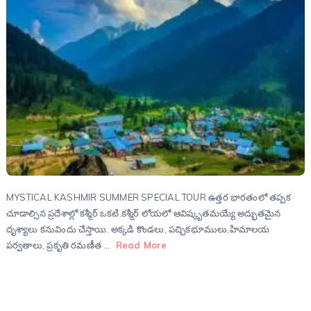
MYSTICAL KASHMIR SUMMER SPECIAL TOUR ఉత్తర భారతంలో తప్పక
చూడాల్సిన ప్రదేశాల్లో కశ్మీర్‌ ఒకటి.కశ్మీర్‌ లోయలో ఆవిష్కృతమయ్యే అద్భుతమైన
దృశ్యాలు కనువిందు చేస్తాయి. అక్కడి కొండలు, పచ్చికభూములు,హిమాలయ
పర్వతాలు, ప్రకృతి రమణీత …
Read More