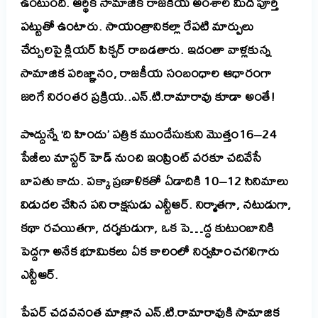
ఉంటుంది. ఆర్థిక సామాజిక రాజకీయ అంశాల మీద పూర్తి
పట్టుతో ఉంటారు. సాయంత్రానికల్లా రేపటి మార్పులు
చేర్పులపై క్లియర్ పిక్చర్ రాబడతారు. ఇదంతా వాళ్లకున్న
సామాజిక పరిజ్ఞానం, రాజకీయ సంబంధాల ఆధారంగా
జరిగే నిరంతర ప్రక్రియ..ఎన్.టి.రామారావు కూడా అంతే!
పొద్దున్నే ‘ది హిందు’ పత్రిక ముందేసుకుని మొత్తం16–24
పేజీలు మాస్టర్ హెడ్ నుంచి ఇంప్రింట్ వరకూ చదివేసే
బాపతు కాదు. పక్కా ప్రణాళికతో ఏడాదికి 10–12 సినిమాలు
విడుదల చేసిన పని రాక్షసుడు ఎన్టీఆర్. నిర్మాతగా, నటుడుగా,
కథా రచయితగా, దర్శకుడుగా, ఒక పె…ద్ద కుటుంబానికి
పెద్దగా అనేక భూమికలు ఏక కాలంలో నిర్వహించగలిగారు
ఎన్టీఆర్.
పేపర్ చదవనంత మాత్రాన ఎన్.టి.రామారావుకి సామాజిక