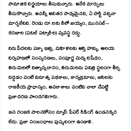
సామాజిక నిర్ణయాలు తీసుకున్నారు. అనేక మార్పులు
తీసుకొచ్చారు. అవన్నీ అనితర సాధ్యమైనవి, ఏ పార్టీ వచ్చినా
మార్చలేనివి. రెండు రూ.లకు కిలో బియ్యం, మునసబ్–
కరణాల (పటల్ పట్వారీల) వ్యవస్థ రద్దు.
నిరుపేదలకు పక్కా ఇళ్లు, మహిళలకు ఆస్తి హక్కు, ఆలయ
నిర్వహణలో సంస్కరణలు, సంపూర్ణ మద్య నిషేధం,
తిరుమలలో నిత్యాన్నదానం, తిరుమలను పవిత్ర స్థలంగా తీర్చి
దిద్దడం వంటి వినూత్న పథకాలు, కార్యక్రమాలు, బిసిలకు
రాజకీయ ప్రాధాన్యం, అవకాశాలు వంటివి చాలా చేపట్టి
ప్రజాదరణ పొందగలిగారు.
జన రంజక పాలనకోసం న్యూస్ పేపర్ రీడింగ్ ఉండనక్కర
లేదు. ప్రజా సంబంధాలు పుష్కలంగా ఉండాలి.