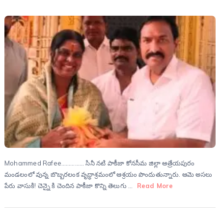
Mohammed Rafee…………… సినీ నటి పాకీజా కోనసీమ జిల్లా ఆత్రేయపురం
మండలంలో వున్న బొబ్బరలంక వృద్ధాశ్రమంలో ఆశ్రయం పొందుతున్నారు. ఆమె అసలు
పేరు వాసుకి! చెన్నై కి చెందిన పాకీజా కొన్ని తెలుగు …
Read More