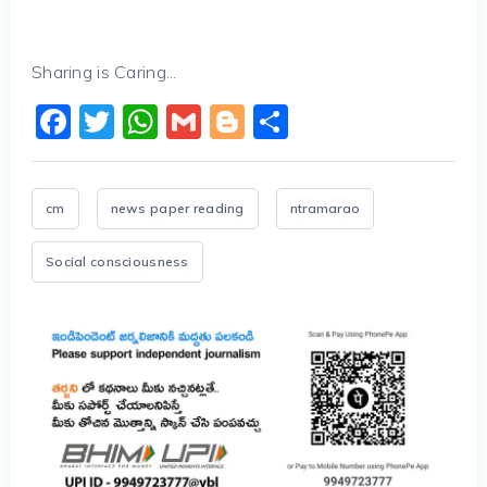
Sharing is Caring...
Facebook
Twitter
WhatsApp
Gmail
Blogger
Share
cm
news paper reading
ntramarao
Social consciousness