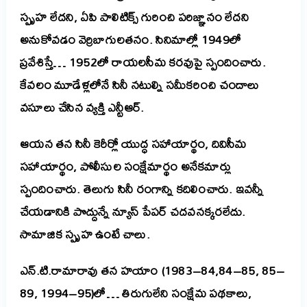
స్పృహ లేదని, ఏపి పాలిటిక్స్ గురించి పరిజ్ఞానం లేదని
అనుకోవడం వెర్రిబాగులతనం.
సినిమాల్లో 1949లో
ప్రవేశిస్తే… 1952లో రాయలసీమ కరవుపై స్పందించారు.
కేవలం మూడేళ్లలోనే సినీ నటుల్ని సమీకరించి చందాలు
వసూలు చేసిన వ్యక్తి ఎన్టీఆర్.
ఆయన తన సినీ కెరీర్లో యుద్ధ సహాయార్థం, దివిసీమ
సహాయార్థం, పోలీసుల సంక్షేమార్థం అనేకమార్లు
స్పందించారు. తెలుగు సినీ రంగాన్ని కదిలించారు. ఇవన్నీ
చేయడానికి పొద్దున్నే న్యూస్ పేపర్ చదవనక్కరలేదు.
సామాజిక స్పృహ ఉంటే చాలు.
ఎన్.టి.రామారావు తన హయాం (1983–84,84–85, 85–
89, 1994–95)లో… తిరుగులేని సంక్షేమ పథకాలు,