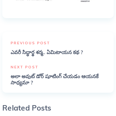
PREVIOUS POST
ఎవరీ సిద్ధార్థ శర్మ.. ఏమిటాయన కథ ?
NEXT POST
అలా అవుట్ డోర్ షూటింగ్ చేయడం ఆయనకే
సాధ్యమా ?
Related Posts