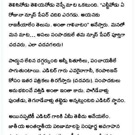
తెలిసినోడు తెలియనోడు చెప్పే మాట ఒకటుంది. ‘‘ఎన్టీవోడు ఏ
రోజునా న్యూస్ పేపర్ చదివి ఎరగడు. ఆయనకు
రాజకీయాలేం తెలుసు. అంతా గాలివాటం’’ అనేస్తారు. మనలో
మన మాట… అసలు సంపాదకులే తమ న్యూస్ పేపర్ పూర్తిగా
చదవరు. ఎలా చదవగలరు!
పొద్దున లేచిన దగ్గర్నుంచి అన్నీ పితూరీలు, పంచాయతీలే
సాగుతుంటాయి. ఎడిటర్ గారు ఎవరైనాగానీ, కంపారిజన్
కోసం ఇతర పత్రికలు తిరగేస్తారు (చదవరు). సంపాదకులు
అనుభవించే వత్తిడి అంతా ఇంతా కాదు. పొగిడేవాళ్లు
పుంజీడు, తెగనాడేవాళ్లు తట్టెడు అన్నట్లుంటది ఎడిటర్ స్థానం.
అయినప్పటికీ ఎడిటర్ గారికి ఏమీ తెలీదు అనేయలేం.
జాతీయ అంతర్జాతీయ పరిణామాలపై సంపూర్ణ అవగాహన