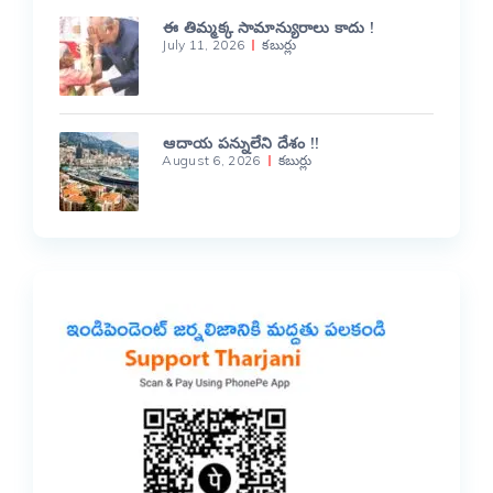
ఈ తిమ్మక్క సామాన్యురాలు కాదు !
July 11, 2026
కబుర్లు
ఆదాయ పన్నులేని దేశం !!
August 6, 2026
కబుర్లు