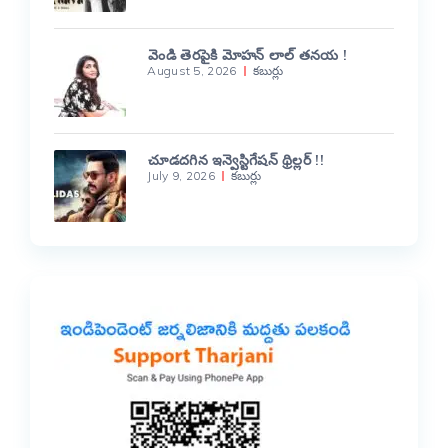
వెండి తెరపైకి మోహన్ లాల్ తనయ !
August 5, 2026
కబుర్లు
చూడదగిన ఇన్వెస్టిగేషన్ థ్రిల్లర్ !!
July 9, 2026
కబుర్లు