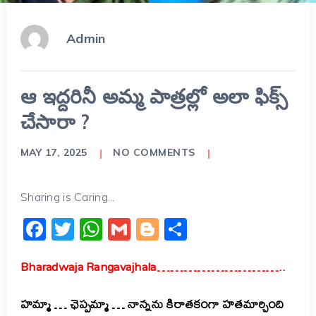
Admin
ఆ ఇద్దరినీ అమ్మ పాత్రల్లో అలా ఫిక్స్
చేసారా ?
MAY 17, 2025
NO COMMENTS
Sharing is Caring...
Facebook
Twitter
WhatsApp
Gmail
Blogger
Share
Bharadwaja Rangavajhala………………………..
హ‌మ్మా … ఛెప్ప‌మ్మా … నాన్న‌ను కిరాత‌కంగా హ‌త‌మార్చింది