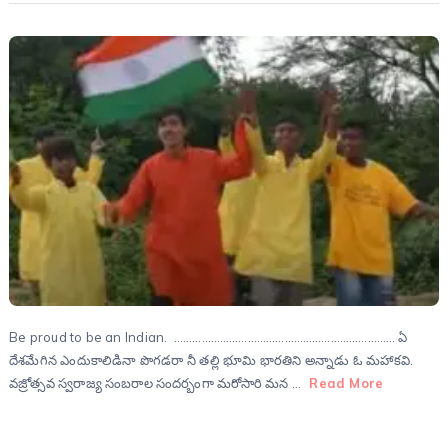
Be proud to be an Indian. ……………………………………………………………… ఏ
దేశమేగిన ఎందుకాలిడినా పొగడరా నీ తల్లి భూమి భారతిని అన్నాడు ఓ మహాకవి.
వజ్రోత్సవ స్వరాజ్య సంబరాల సందర్బంగా మరోసారి మన …
Read More