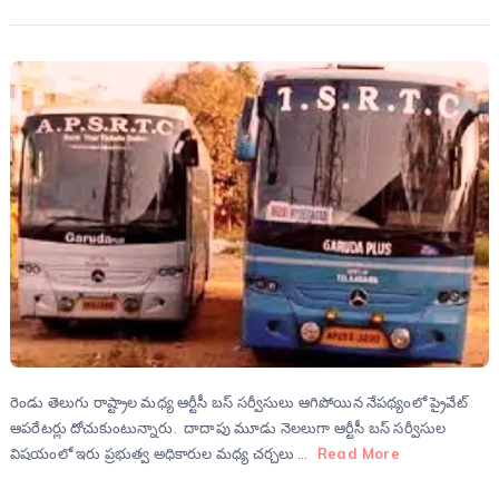
రెండు తెలుగు రాష్ట్రాల మధ్య ఆర్టీసీ బస్ సర్వీసులు ఆగిపోయిన నేపథ్యంలో ప్రైవేట్
ఆపరేటర్లు దోచుకుంటున్నారు. దాదాపు మూడు నెలలుగా ఆర్టీసీ బస్ సర్వీసుల
విషయంలో ఇరు ప్రభుత్వ అధికారుల మధ్య చర్చలు …
Read More