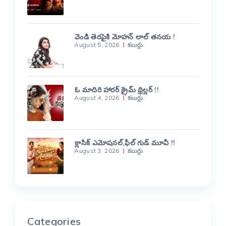
వెండి తెరపైకి మోహన్ లాల్ తనయ !
August 5, 2026
కబుర్లు
ఓ మాదిరి హారర్ క్రైమ్ థ్రిల్లర్ !!
August 4, 2026
కబుర్లు
క్లాసిక్ ఎమోషనల్,ఫీల్ గుడ్ మూవీ !!
August 3, 2026
కబుర్లు
Categories