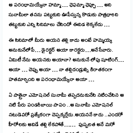
ఆ ప‌రంధామ‌య్యేనా హ‌మ్మా … ఛెఫ‌మ్మా ఛెప్పూ …
అని
సునామీలా త‌న‌ను ప‌ట్టుకుని ఊపేస్తున్న కొడుకు పాత్ర‌ధారిని
త‌ట్టుకుని ఎన్ని సినిమాలు చేసిందో ఈవిడ లెక్క‌లేదు …
ఈ సినిమాలో మీరు ఆయ‌న త‌ల్లి కాదు అంటే హ‌మ్మ‌య్య
అనుకునేలోపే…
డైర‌క్ట‌ర్ ఆయా కార‌క్ట‌రు…అనేసేవారు.
ఏమిటీ నేను ఆయ‌న‌కు ఆయానా?
అనుకునే లోపు షూటింగ్…
ఆయా … చెప్పు ఆయా … నా తల్లిదండ్రుల్ని కిరాత‌కంగా
హ‌త‌మార్చింది ఆ పరంధామ‌య్యేనా ఆయా …
ఏ పాత్రైనా ఎమోష‌న‌ల్ సునామీ త‌ప్ప‌ద‌నుకునేసి న‌టించేసిన ఆ
న‌టి పేరు పండ‌రీబాయి పాపం ..
ఆ సునామీ ఎమోష‌న‌ల్
న‌టుడెవ‌రో ప్ర‌త్యేకంగా చెప్ప‌క్క‌ర్లేదు.
ఆయ‌న‌నే కాదు ..
ఎంద‌రో
హీరోల‌కు ఆవిడే త‌ల్లి లేక‌పోతే……
పుష్ప‌ల‌త అనే మ‌రో