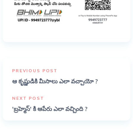
PREVIOUS POST
ఆ కృష్ణుడికి మీసాలు ఎలా వచ్చాయో ?
NEXT POST
'బ్రహ్మెస్' కి ఆపేరు ఎలా వచ్చింది ?