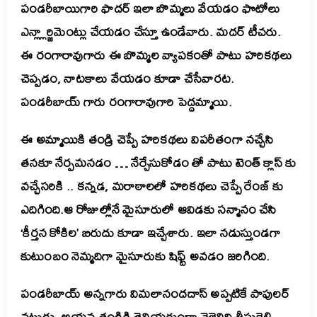
పండరీబాయిగారి ఫాద‌ర్ ఇలా బొమ్మ‌లు వేయ‌డం ఫొటోలు
ఎన్ల్లార్జిమెంట్లు చేయ‌డం చేస్తూ ఉండేవారు. మ‌ద‌ర్ టీచ‌రు.
ఈ రంగారావుగారు ఈ బొమ్మ‌ల వ్యాపకంతో పాటు హ‌రిక‌థ‌లు
చెప్ప‌డం, నాట‌కాలు వేయ‌డం కూడా చేసేవార‌ట‌.
పండరీబాయ్ గారు రంగారావుగారి పెద్ద‌మ్మాయి.
ఈ అమ్మాయికి తండ్రి చెప్పే హ‌రిక‌థ‌లు విప‌రీతంగా న‌చ్చేసి
త‌న‌కూ నేర్ప‌మ‌న‌డం …
నేర్చేసుకోడం తో పాటు టెంత్ క్లాస్ కు
వ‌చ్చేస‌రికి .. క‌న్నడ, మ‌రాఠాల‌లో హ‌రిక‌థ‌లు చెప్పే రేంజ్ కు
ఎదిగింది.
ఆ రోజుల్లోనే మైసూరులో ఆవిడ‌కు స‌న్మానం చేసి
‘కీర్త‌న కోకిల’ బిరుదు కూడా ఇచ్చేశారు.
ఇలా న‌డుస్తుండ‌గా
కుటుంబం నెమ్మ‌దిగా మైసూరుకు షిఫ్ట్ అవ‌డం జ‌రిగింది.
పండ‌రీబాయ్ అన్న‌గారు విమ‌లానంద‌దాస్ అప్ప‌టికే పాపుల‌ర్
న‌టుడు.
ఆయ‌న తండ్రికి తెలియ‌కుండా చెల్లెలిని తీసుకెళ్లి