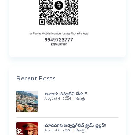
Recent Posts
ఆదాయ పన్నులేని దేశం !!
August 6, 2026
కబుర్లు
చూడదగిన ఇన్వెస్టిగేటివ్ క్రైమ్ థ్రిల్లర్!!
August 6, 2026
కబుర్లు