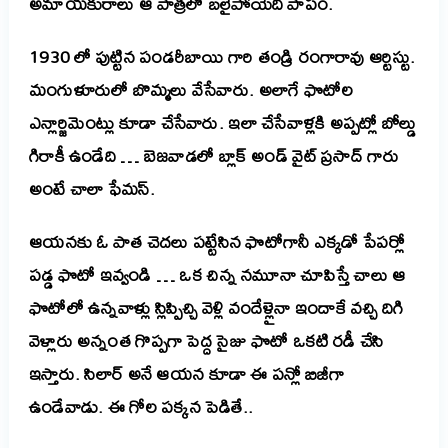
అమాయ‌కురాలు ఆ పాత్ర‌లో బ‌లైపోయేది పాపం.
1930 లో పుట్టిన పండ‌రీబాయి గారి తండ్రి రంగారావు ఆర్టిస్టు.
మంగుళూరులో బొమ్మ‌లు వేసేవారు.
అలాగే ఫొటోల
ఎన్లార్జిమెంట్లు కూడా చేసేవారు.
ఇలా చేసేవాళ్ల‌కి అప్ప‌ట్లో బోల్డు
గిరాకీ ఉండేది … బెజ‌వాడ‌లో బ్లాక్ అండ్ వైట్ ప్ర‌సాద్ గారు
అంటే చాలా ఫేమ‌స్.
ఆయ‌న‌కు ఓ పాత చెద‌లు ప‌ట్టేసిన ఫొటోగానీ ఎక్క‌డో పేప‌ర్లో
ప‌డ్డ ఫొటో ఇవ్వండి …
ఒక చిన్న న‌మూనా చూపిస్తే చాలు ఆ
ఫొటోలో ఉన్న‌వాళ్లు స్లిప్పిచ్చి వెళ్లి వందేళ్లైనా ఇందాకే వ‌చ్చి దిగి
వెళ్లారు అన్నంత గొప్ప‌గా పెద్ద సైజు ఫొటో ఒక‌టి ర‌డీ చేసి
ఇస్తారు.
సిలార్ అనే ఆయ‌న కూడా ఈ ప‌న్లో బిజీగా
ఉండేవాడు.
ఈ గోల ప‌క్క‌న పెడితే..