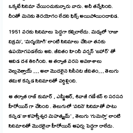
ఒక్క‌టే సినిమా చేయించుకున్నారు వారు.
అదీ త‌న్నేసింది.
దీంతో మ‌న‌కు తెర‌యోగం లేద‌ని ఫిక్స్ అయిపోయిందావిడ‌.
1951 వర‌కు సినిమాలు పెద్ద‌గా క‌ల్సిరాలేదు. మ‌ధ్య‌లో ‘రాజా
విక్ర‌మ‌’, ‘మ‌ర్మ‌యోగి’ లాంటి సినిమాలు చేసినా త‌న‌కు
ఉప‌యోగ‌ప‌డ‌లేదు అవి.
జీవితం హిందీ వ‌ర్ష‌న్ ‘బ‌హార్’ తో
ఆవిడ ద‌శ తిరిగింది. ఆ త‌ర్వాత వ‌ర‌స అవ‌కాశాలు
వెల్లువెత్తాయ్ …
అలా మొద‌లైన సినీన‌ట‌ జీవితం…
తెలుగు
త‌మిళ క‌న్న‌డ సినిమాల‌తో వ‌ర్ధిల్లింది.
ఆ త‌ర్వాత రాజ్ కుమార్ , ఎమ్జీఆర్, శివాజీ గ‌ణేశ‌న్ ల స‌ర‌స‌న
హీరోయిన్ గా చేసింది .
తెలుగులో ‘వ‌దినె’ సినిమాతో పాటు
కన్నడ’ కాళ‌హ‌స్తీశ్వ‌ర మ‌హ‌త్మ్య‌మ్’ ,
తెలుగు ‘గుమ‌స్తా’ లాంటి
సినిమాల‌తో మొద‌లైనా హీరోయిన్ ఆఫ‌ర్లు పెద్ద‌గా రాలేదు.