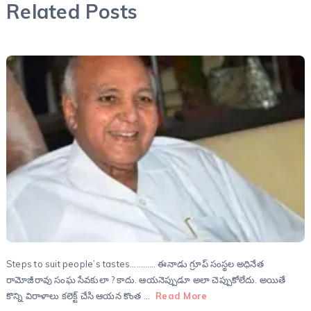
Related Posts
Steps to suit people’s tastes………… ఈనాడు గ్రూప్ సంస్థల అధినేత
రామోజీరావు సంఘ సేవకులా ? కాదు. ఆయనెప్పుడూ అలా చెప్పుకోలేదు. అయితే
కొన్ని విరాళాలు కలెక్ట్ చేసి ఆయన కొంత …
Read More