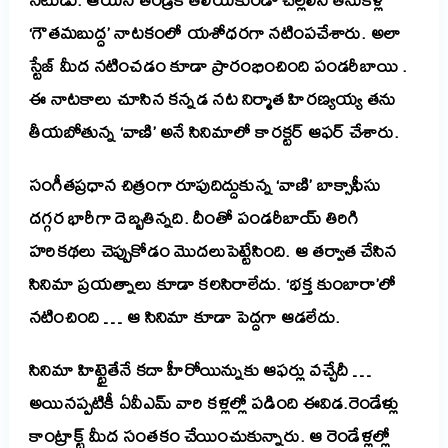
‘గౌత‌మ‌బుద్ద’ నాట‌కంలో య‌శోధ‌ర‌గా న‌టింపచేశారు. అలా
స్టేజ్ మీద న‌టించ‌డం కూడా ప్రారంభించింది పండ‌రీబాయి .
ఈ నాట‌కాలు చూసిన క‌న్న‌డ న‌ట నిర్మాత హిర‌ణ్య‌య్య త‌ను
తీయ‌బోతున్న ‘వాణి’ అనే సినిమాలో కార‌క్ట‌ర్ ఆఫ‌ర్ చేశారు.
సంగీతప్ర‌ధాన చిత్రంగా రూపుదిద్దుకున్న ‘వాణి’ బాక్సాఫీసు
ద‌గ్గ‌ర భారీగా దెబ్బ‌తిన్న‌ది.
దీంతో పండ‌రీబాయ్ తిరిగి
హ‌రిక‌థ‌లు చెప్పుకోడం మొద‌లుపెట్టేసింది.
ఆ త‌ర్వాత చేసిన
సినిమా ప్ర‌య‌త్నాలు కూడా క‌ల‌సిరాలేదు. ‘
భ‌క్త కుంబారా’లో
న‌టించింది … ఆ సినిమా కూడా పెద్ద‌గా ఆడ‌లేదు.
సినిమా హిట్టైతేనే క‌దా హీరోయిన్నుకు ఆఫ‌ర్లు వ‌చ్చేదీ …
అయిన‌ప్ప‌టికీ
ఏవీఎమ్
వారి క‌ళ్ల‌ల్లో ప‌డింది ఈవిడ‌.
రెండేళ్లు
కాంట్రాక్ట్ మీద సంత‌కం చేయించుకున్నారు. ఆ రెండేళ్ల‌ల్లో