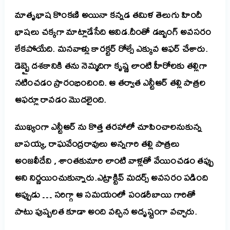
మాతృభాష కొంక‌ణి అయినా క‌న్నడ త‌మిళ తెలుగు హిందీ
భాష‌లు చ‌క్క‌గా మాట్లాడేసేది ఆవిడ‌.
దీంతో డ‌బ్బింగ్ అవ‌స‌రం
లేక‌పోయేది.
మ‌న‌వాళ్లు కార‌క్ట‌ర్ రోల్సే ఎక్కువ ఆఫ‌ర్ చేశారు.
డెబ్బై ద‌శ‌కానికి త‌ను నెమ్మ‌దిగా కృష్ణ లాంటి హీరోల‌కు త‌ల్లిగా
న‌టించ‌డం ప్రారంభించింది.
ఆ త‌ర్వాత ఎన్టీఆర్ త‌ల్లి పాత్ర‌ల
ఆఫ‌ర్లూ రావ‌డం మొద‌లైంది.
ముఖ్యంగా ఎన్టీఆర్ ను కొత్త త‌ర‌హాలో చూపించాల‌నుకున్న
బాప‌య్య‌, రాఘ‌వేంద్ర‌రావులు అన్న‌గారి త‌ల్లి పాత్ర‌లు
అంజ‌లీదేవి , శాంత‌కుమారి లాంటి వాళ్ల‌తో వేయించ‌డం త‌ప్పు
అని నిర్ణ‌యించుకున్నారు.
ఎట్రాక్టివ్ మ‌ద‌ర్స్ అవ‌స‌రం ప‌డింది
అప్పుడు … స‌రిగ్గా ఆ స‌మ‌యంలో పండ‌రీబాయి గారితో
పాటు పుష్ప‌ల‌త కూడా అంది వ‌చ్చిన అదృష్టంగా వ‌చ్చారు.