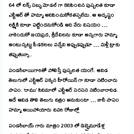
64 లో ల‌క్స్ సబ్బు మోడ‌ల్ గా క‌నిపించిన పుష్ప‌ల‌త కూడా
ఎన్టీఆర్ తో హ‌మ్మా అనిపించుకోక‌త‌ప్ప‌లేదు. ఆ అదృష్టం
ల‌క్ష్మికి కూడా ప‌ట్టింద‌నుకోండి అది వేరు విష‌యం …
నాకెందుకో జ‌య‌ప్ర‌ద‌, శ్రీదేవిల‌ను కూడా అన్న‌గారు హ‌మ్మా
అంటున్న‌ట్టు పీడ‌క‌ల‌లు వ‌చ్చేవి అప్పుడ‌ప్పుడూ …
మ‌ళ్లీ ట్రాకు
త‌ప్పుతున్నా..
పండ‌రీబాయిగారితో పోలిస్తే పుష్ప‌ల‌త యంగే. ఆవిడ
తెలుగులో ఎన్టీఆర్ ప‌క్క‌న హీరోయిన్ గా కూడా న‌టించారు
పాపం. ‘
రాము’ సినిమాలో ఎన్టీఆర్ స‌ర‌స‌న న‌టించారావిడ‌.
అదే ఆవిడ తొలి తెలుగు చిత్రం అనుకుంటా …
కానీ పాపం
హ‌మ్మా అయిపోయారు చివ‌రి రోజుల్లో
పండ‌రీబాయ్ గారు మాత్రం 2003 లో డెబ్బైమూడేళ్ల