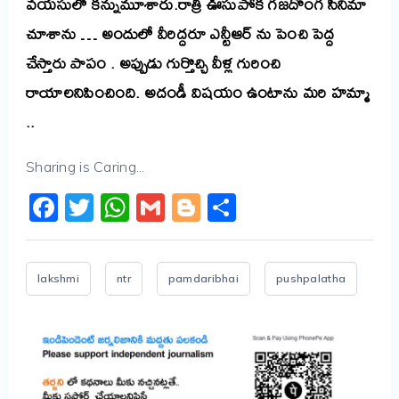
వ‌య‌సులో క‌న్నుమూశారు.
రాత్రి ఊసుపోక గ‌జ‌దొంగ సినిమా
చూశాను … అందులో వీరిద్ద‌రూ ఎన్టీఆర్ ను పెంచి పెద్ద
చేస్తారు పాపం .
అప్పుడు గుర్తొచ్చి వీళ్ల గురించి
రాయాల‌నిపించింది. అదండీ విష‌యం ఉంటాను మ‌రి హ‌మ్మా
..
Sharing is Caring...
Facebook
Twitter
WhatsApp
Gmail
Blogger
Share
lakshmi
ntr
pamdaribhai
pushpalatha