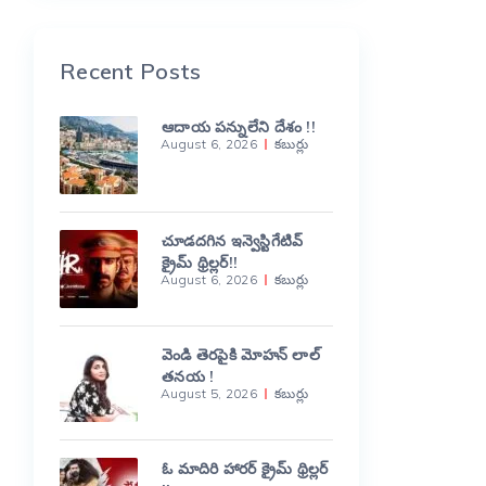
Recent Posts
ఆదాయ పన్నులేని దేశం !!
August 6, 2026
కబుర్లు
చూడదగిన ఇన్వెస్టిగేటివ్
క్రైమ్ థ్రిల్లర్!!
August 6, 2026
కబుర్లు
వెండి తెరపైకి మోహన్ లాల్
తనయ !
August 5, 2026
కబుర్లు
ఓ మాదిరి హారర్ క్రైమ్ థ్రిల్లర్