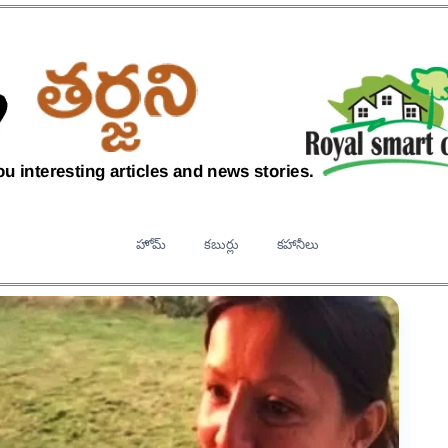
హోమ్
కబుర్లు
కహానీలు