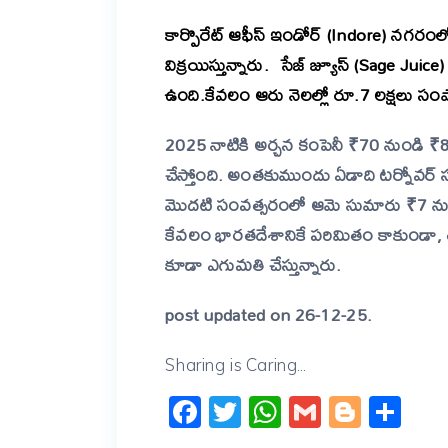
కార్పొరేట్ ఆఫీస్ ఇండోర్ (Indore) నగరంలో ఉం
విక్రయిస్తున్నారు. సేజ్ జ్యూస్ (Sage Juice)
ఉంది.కేవలం ఆరు నెలల్లో రూ.7 లక్షలు స
2025 నాటికి అర్చన కంపెనీ ₹70 నుండి ₹80 ల
చేస్తోంది. అంతకుముందు ఏడాది టర్నోవర్
మొదటి సంవత్సరంలో ఆమె సుమారు ₹7 నుం
కేవలం భారతదేశానికే పరిమితం కాకుండా, 
కూడా ఎగుమతి చేస్తున్నారు.
post updated on 26-12-25.
Sharing is Caring...
Facebook
Twitter
WhatsApp
Gmail
Blogg
Sh