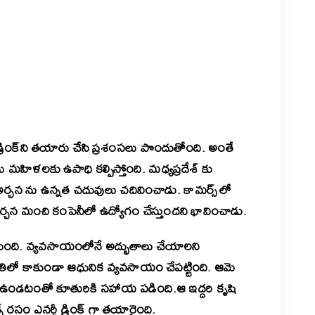
er
are
్రింక్‌ని తయారు చేసి ప్రశంసలు పొందుతోంది. అంతే
ు మహిళలకు ఉపాధి కల్పిస్తోంది. మధ్యప్రదేశ్ కు
అర్చన ను ఉన్నత చదువులు చదివించాడు. కామర్స్ లో
సిన అర్చన మంచి కంపెనీలో ఉద్యోగం చేస్తుందని భావించాడు.
కుంది. వ్యవసాయంలోనే అద్భుతాలు చేయాలని
తిలో కాకుండా ఆధునిక వ్యవసాయం చేపట్టింది. ఆమె
్తి ఉండటంతో కూతురికి సహాయ పడింది.ఆ ఇద్దరి కృషి
ే రసం ఎనర్జీ డ్రింక్ గా తయారైంది.