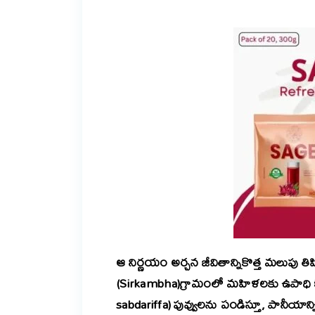
ఆ నిర్ణయం అర్చన జీవితాన్నికొత్త మలుపు తిప్ప
(Sirkambha)గ్రామంలో మహిళలకు ఉపాధి కల్పి
sabdariffa) పువ్వులను పండిస్తూ, పానీయాన్న