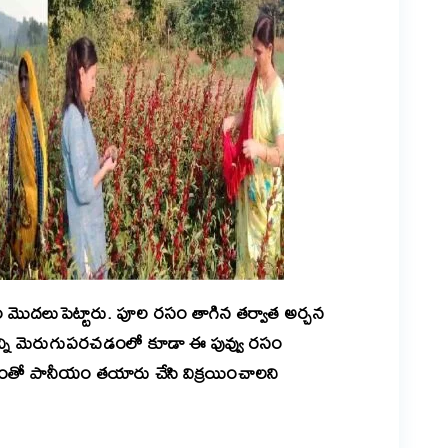
 మొదలుపెట్టారు. పూల రసం తాగిన తర్వాత అర్చన
ాన్ని మెరుగుపరచడంలో కూడా ఈ పువ్వు రసం
ంతో పానీయం తయారు చేసి విక్రయించాలని