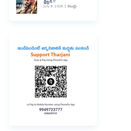
థ్రిల్లర్ !!
July 9, 2026
కబుర్లు