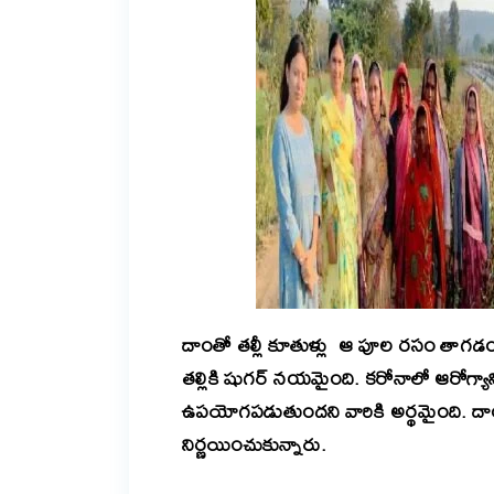
దాంతో తల్లీ కూతుళ్లు ఆ పూల రసం తాగడం
తల్లికి షుగర్ నయమైంది. కరోనాలో ఆరోగ్య
ఉపయోగపడుతుందని వారికి అర్థమైంది. దా
నిర్ణయించుకున్నారు.