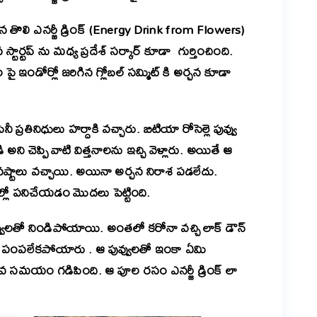
ొలి ఎనర్జీ డ్రింక్ (Energy Drink from Flowers)
స్టార్టప్ ను మధ్య ప్రదేశ్ సర్కార్ కూడా గుర్తించింది.
ండోర్లో జరిగిన గ్లోబల్ సమ్మిట్ కి అర్చన కూడా
నీ ప్రతినిధులు హర్దాకి వచ్చారు. బిటియా రోసెల్లె పువ్వు
ి చెప్పి వాటి విత్తనాలను ఇచ్చి వెళ్లారు. అయితే ఆ
లు నష్టాలు వచ్చాయి. అయినా అర్చన నిరాశ పడలేదు.
ొలాల్లో పనిచేయడం మొదలు పెట్టింది.
్వులతో నిండిపోయాయి. అంతలో కరోనా వచ్చి లాక్ డౌన్
లు పంపలేకపోయారు . ఆ పువ్వులతో ఇంకా ఏమి
వ సమయం గడిపింది. ఆ పూల రసం ఎనర్జీ డ్రింక్ లా