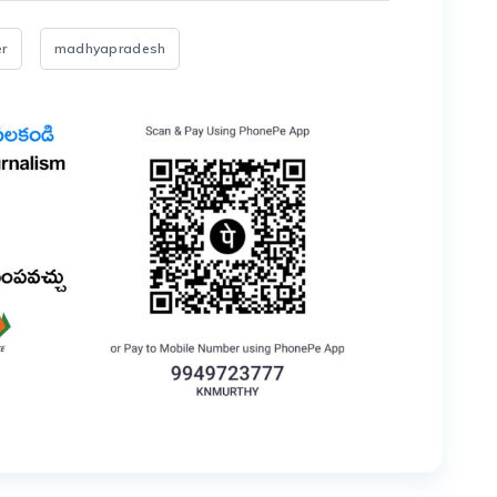
er
madhyapradesh