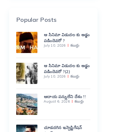
Popular Posts
ఆ సినిమా విడుదల కు అడ్డం
పడిందెవరో ?
July 10, 2026
కబుర్లు
ఆ సినిమా విడుదల కు అడ్డం
పడిందెవరో ?(2)
July 10, 2026
కబుర్లు
ఆదాయ పన్నులేని దేశం !!
August 6, 2026
కబుర్లు
చూడదగిన ఇన్వెస్టిగేషన్