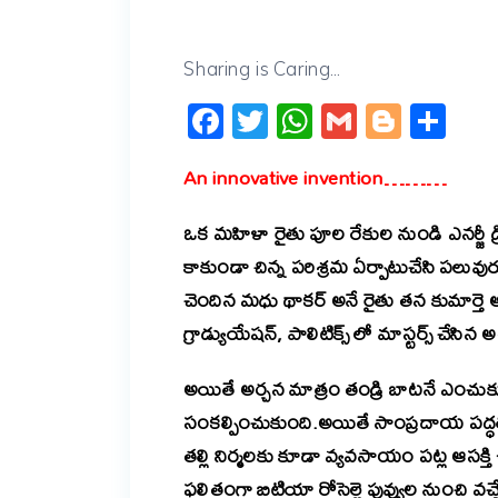
Sharing is Caring...
Facebook
Twitter
WhatsApp
Gmail
Blogg
Sh
An innovative invention………
ఒక మహిళా రైతు పూల రేకుల నుండి ఎనర్జీ డ
కాకుండా చిన్న పరిశ్రమ ఏర్పాటుచేసి పలువుర
చెందిన మధు థాకర్ అనే రైతు తన కుమార్తె 
గ్రాడ్యుయేషన్, పాలిటిక్స్ లో మాస్టర్స్ చే
అయితే అర్చన మాత్రం తండ్రి బాటనే ఎంచు
సంకల్పించుకుంది.అయితే సాంప్రదాయ పద్ధ
తల్లి నిర్మలకు కూడా వ్యవసాయం పట్ల ఆసక
ఫలితంగా బిటియా రోసెల్లె పువ్వుల నుంచి వచ్చ