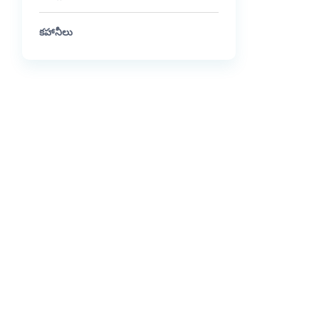
కహానీలు