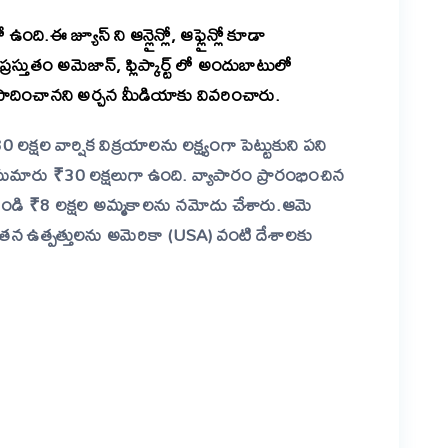
ది.ఈ జ్యూస్ ని ఆన్లైన్లో, ఆఫ్లైన్లో కూడా
 ప్రస్తుతం అమెజాన్, ఫ్లిప్కార్ట్ లో అందుబాటులో
ంపాదించానని అర్చన మీడియాకు వివరించారు.
క్షల వార్షిక విక్రయాలను లక్ష్యంగా పెట్టుకుని పని
 సుమారు ₹30 లక్షలుగా ఉంది.
వ్యాపారం ప్రారంభించిన
డి ₹8 లక్షల అమ్మకాలను నమోదు చేశారు.ఆమె
తన ఉత్పత్తులను అమెరికా (USA) వంటి దేశాలకు
er
are