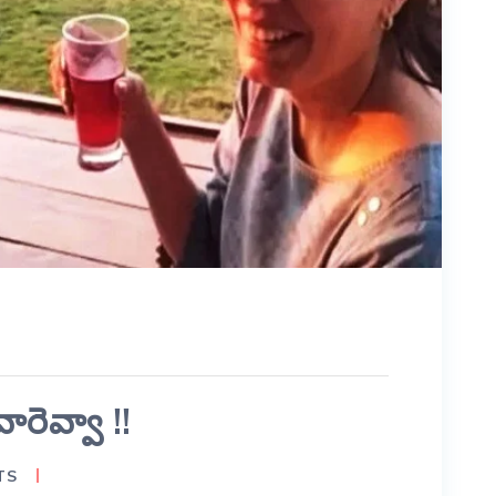
వారెవ్వా !!
TS