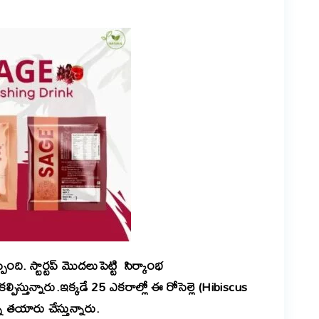
ింది. స్టార్టప్ మొదలుపెట్టి సిర్కాంభ
స్తున్నారు.ఇక్కడే 25 ఎకరాల్లో ఈ రోసెల్లె (Hibiscus
ి తయారు చేస్తున్నారు.