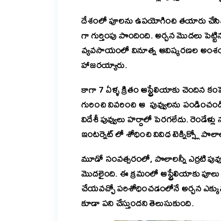
దేశంలో పూలను ఉపయోగించి తయారు చేసిన త
గా గుర్తింపు పొందింది. అర్చన మొదలు పెట్టిన 
వ్యవసాయంలో వినూత్న ఆవిష్కరణల అంశం పై ఇ
హాజరయ్యారు.
కాగా 7 ఏళ్ళ క్రితం ఆస్ట్రేలియాకు చెందిన కంపె
గురించి వివరించి ఆ పువ్వులను పండించండి అన
విదేశీ పువ్వులు హర్దాలో పెరగలేదు. రెండేళ్
ఇంటర్నెట్ లో శోధించి వివిధ టెక్నిక్స్లో ప
మూడో సంవత్సరంలో, పొలాలన్నీ ఎర్రటి పువ
మొదలైంది. ఈ క్రమంలో ఆస్ట్రేలియాకు పూ
చేయవచ్చో పరిశోధించడంలోనే అర్చన ఎక్కు
కూడా పని చేస్తుందని తెలుసుకుంది.