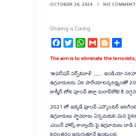
OCTOBER 26, 2024
NO COMMENT
Sharing is Caring...
Facebook
Twitter
WhatsApp
Gmail
Blogg
Sh
The aim is to eliminate the te
‘ఆపరేషన్‌ సర్ప్‌వినాశ్‌’ ….. ఇండియా సరిహ
ఉగ్రవాదులను ఏరి పారేయాలన్నలక్ష్యంతో 20
కాశ్మీర్ లోని పూంచ్ జిల్లా సురాన్‌కోటె కి ద
2021 లో ఇక్కడే పూంచ్ ఎన్కౌంటర్ జరిగి
ఉగ్రవాదులు స్థావరాలు ఏర్పచుకుని మన సైన
ఎయిర్ ఫోర్స్ కాన్వాయ్ పై ఉగ్రవాదులు దాడి 
నిరంతరం జరుగుతూనే
ఉంటుంది.