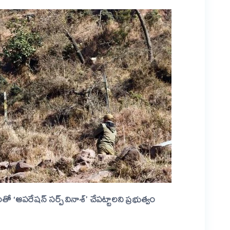
తో ‘ఆపరేషన్‌ సర్ప్‌ వినాశ్‌’ చేపట్టాలని ప్రభుత్వం