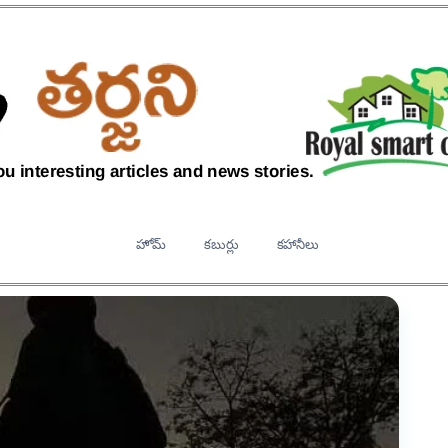
హోమ్
కబుర్లు
కహానీలు