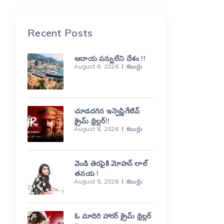
Recent Posts
ఆదాయ పన్నులేని దేశం !!
August 6, 2026
కబుర్లు
చూడదగిన ఇన్వెస్టిగేటివ్
క్రైమ్ థ్రిల్లర్!!
August 6, 2026
కబుర్లు
వెండి తెరపైకి మోహన్ లాల్
తనయ !
August 5, 2026
కబుర్లు
ఓ మాదిరి హారర్ క్రైమ్ థ్రిల్లర్