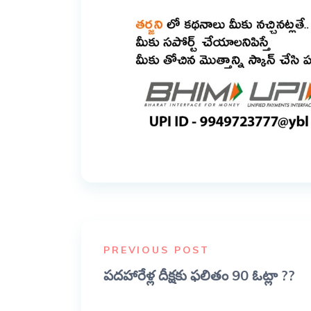
PREVIOUS POST
పదహారేళ్ల దీక్షకు ఫలితం 90 ఓట్లా ??