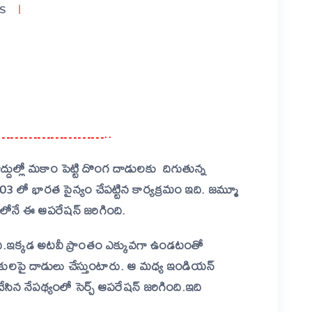
S
er
are
rrorists……………………..
ద్దుల్లో మకాం పెట్టి దొంగ దాడులకు దిగుతున్న
03 లో భారత సైన్యం చేపట్టిన కార్యక్రమం ఇది. జమ్మూ
గ్గరలోనే ఈ ఆపరేషన్ జరిగింది.
ంది.ఇక్కడ అటవీ ప్రాంతం ఎక్కువగా ఉండటంతో
ికులపై దాడులు చేస్తుంటారు.
ఆ
మధ్య
ఇండియన్
చేసిన నేపథ్యంలో సెర్చ్ ఆపరేషన్ జరిగింది.
ఇది