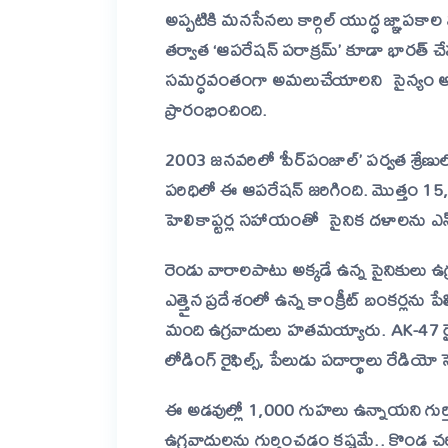
అప్పటికి మనసేనలు కార్గిల్‌ యుద్ధ జ్ఞాపకాల
తర్వాత ‘ఆపరేషన్‌ పరాక్రమ్‌’ కూడా భారత్‌ చేప
సమర్ధవంతంగా అమలుచేయాలని సైన్యం అన్ని 
ప్రారంభించింది.
2003 జనవరిలో ‘పీర్‌పంజాల్‌’ పర్వత శ్రే
పరిధిలో ఈ ఆపరేషన్‌ జరిగింది. మొత్తం 1
హెలికాప్టర్ల సహాయంతో సైనిక దళాలను ఎన్‌
రెండు వారాలపాటు అక్కడే ఉన్న సైనికులు 
ఎత్తైన ప్రదేశంలో ఉన్న కాంక్రీట్ బంకర్లను ప
మంది ఉగ్రవాదులు హతమయ్యారు. AK-47 రైఫిల్స్, ప
లోడింగ్ రైఫిల్స్, పేలుడు పదార్థాలు రేడియో
ఈ అడవుల్లో 1,000 గుహలు ఉన్నాయని గుర్తిం
ఉగ్రవాదులను గుర్తించడం కష్టమే.. కొండ