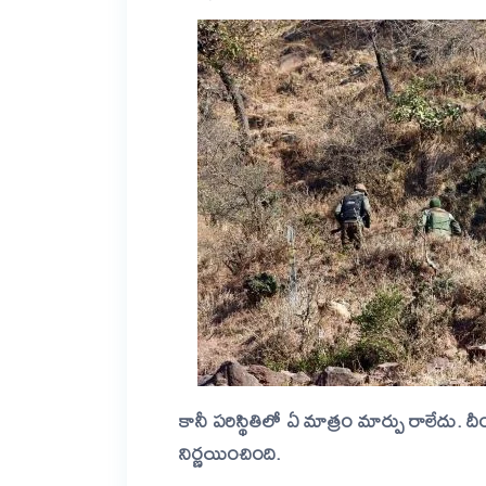
కానీ పరిస్థితిలో ఏ మాత్రం మార్పు రాలేదు. దీం
నిర్ణయించింది.