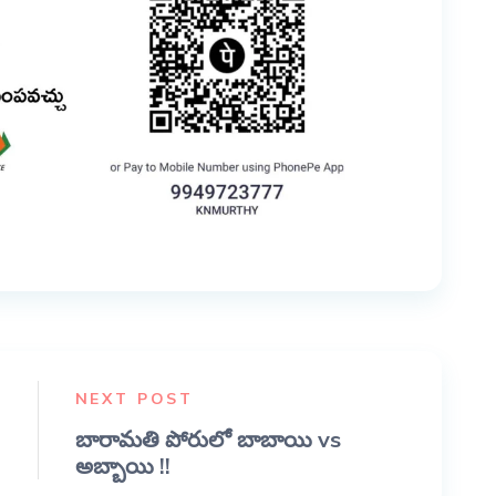
NEXT POST
బారామతి పోరులో బాబాయి vs
అబ్బాయి !!