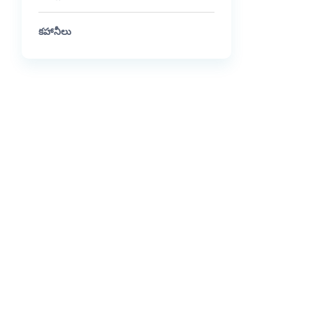
కహానీలు