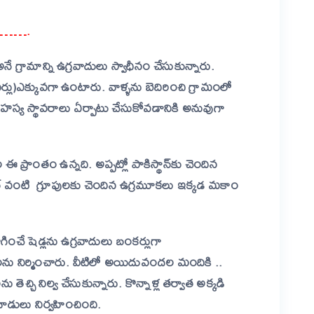
………….
 గ్రామాన్ని ఉగ్రవాదులు స్వాధీనం చేసుకున్నారు.
ర్లు)ఎక్కువగా ఉంటారు. వాళ్ళను బెదిరించి గ్రామంలో
హస్య స్థావరాలు ఏర్పాటు చేసుకోవడానికి అనువుగా
 ప్రాంతం ఉన్నది. అప్పట్లో పాకిస్థాన్‌కు చెందిన
్‌ వంటి గ్రూపులకు చెందిన ఉగ్రమూకలు ఇక్కడ మకాం
ోగించే షెడ్లను ఉగ్రవాదులు బంకర్లుగా
టడాలను నిర్మించారు. వీటిలో అయిదువందల మందికి ..
్చి నిల్వ చేసుకున్నారు. కొన్నాళ్ల తర్వాత అక్కడి
ాడులు నిర్వహించింది.