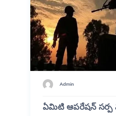
Admin
ఏమిటి ఆపరేషన్ సర్ప వ