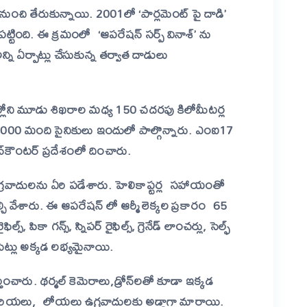
 నుంచి తేరుకున్నాయి. 2001లో ‘పార్లమెంట్‌ పై దాడి’
ట్టింది. ఈ క్రమంలో ‘ఆపరేషన్‌ సర్ప్‌ వినాశ్‌’ ను
ఏర్పాట్లు చేసుకున్న తర్వాత దాడులు
ణుల్లోని మూడు శిఖరాల మధ్య 150 చదరపు కిలోమీటర్ల
5,000 మంది సైనికులు ఇందులో పాల్గొన్నారు. ఎంఐ17
కౌంటర్‌ ప్రదేశంలో దించారు.
ఉగ్రవాదులను ఏరి పడేశారు. హెలికాప్టర్ల సహాయంతో
ేల్చి వేశారు. ఈ ఆపరేషన్ లో ఆర్మీ లెక్కల ప్రకారం 65
ికా గన్స్, స్నిపర్ రైఫిల్స్, గ్రెనేడ్ లాంచర్లు, సెల్ఫ్
 సెట్లు అక్కడ లభ్యమైనాయి.
చారు. థర్మల్ కెమెరాలు,డ్రోన్‌లతో కూడా ఇక్కడ
 చరియలు, లోయలు ఉగ్రవాదులకు అడ్డాగా మారాయి.