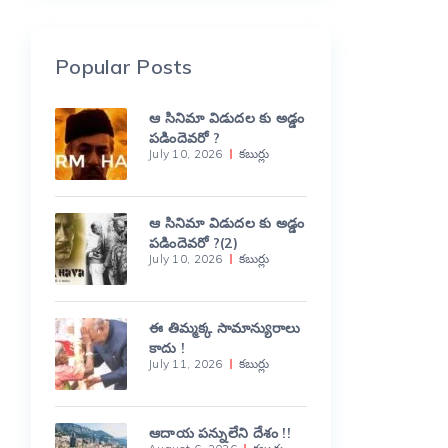
Popular Posts
ఆ సినిమా విడుదల కు అడ్డం
పడిందెవరో ?
July 10, 2026
కబుర్లు
ఆ సినిమా విడుదల కు అడ్డం
పడిందెవరో ?(2)
July 10, 2026
కబుర్లు
ఈ తిమ్మక్క సామాన్యురాలు
కాదు !
July 11, 2026
కబుర్లు
ఆదాయ పన్నులేని దేశం !!