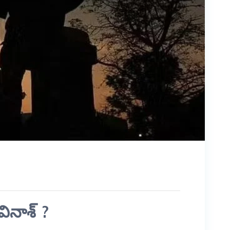
ినాశ్ ?