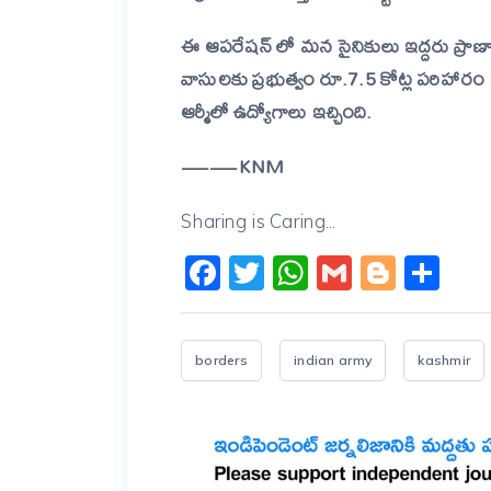
ఈ ఆపరేషన్ లో మన సైనికులు ఇద్దరు ప్రాణాల
వాసులకు ప్రభుత్వం రూ.7.5 కోట్ల పరిహారం అం
ఆర్మీలో ఉద్యోగాలు ఇచ్చింది.
——KNM
Sharing is Caring...
Facebook
Twitter
WhatsApp
Gmail
Blogg
Sh
borders
indian army
kashmir