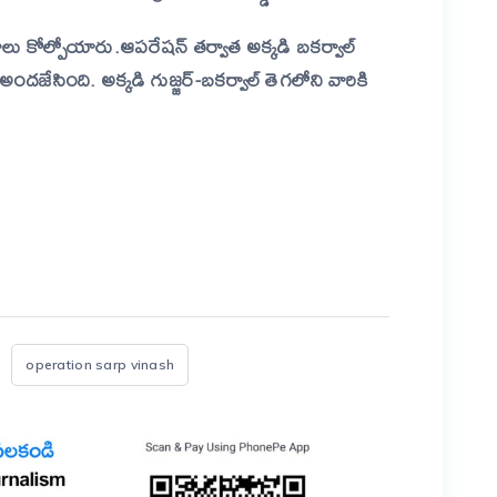
ు కోల్పోయారు.ఆపరేషన్‌ తర్వాత అక్కడి బకర్వాల్‌
దజేసింది. అక్కడి గుజ్జర్‌-బకర్వాల్‌ తెగలోని వారికి
er
are
operation sarp vinash