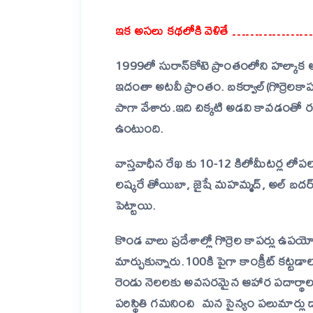
ఇక అసలు కథలోకి వెళితే …………
1999లో సురాన్‌కోటె ప్రాంతంలోని హల్కాక అనే
ఇదంతా అటవీ ప్రాంతం. బకర్వాల్‌(గొర్రెలకాప
పాగా వేశారు.ఇది చిక్కటి అడవి కావడంతో ర
ఉంటుంది.
వాస్తవాధీన రేఖ కు 10-12 కిలోమీటర్ల లోపల ఈ
లష్కరే తోయిబా, జైషే
మహమ్మద్‌, అల్‌ బదర
పెట్టాయి.
కొండ వాలు ప్రదేశాల్లో గొర్రెల కాపర్లు ఉపయ
మార్చుకున్నారు.100కి పైగా కాంక్రీట్‌ కట్
రెండు నెలలకు అవసరమైన ఆహార పదార్థాలను తెచ
పరిస్థితి గమనించి మన సైన్యం పలుమార్లు ద