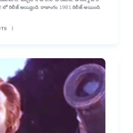
 1982 లో రిలీజ్ అయ్యింది. రాజాంగం 1981 రిలీజ్ అయింది.
NTS