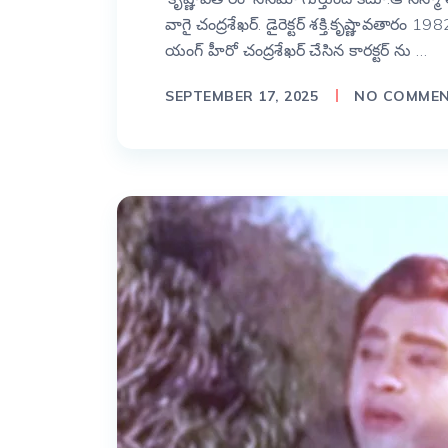
వాగై చంద్రశేఖర్. డైరెక్టర్ శక్తి.కృష్ణావతారం
యంగ్ హీరో చంద్రశేఖర్ చేసిన కారక్టర్ ను …
SEPTEMBER 17, 2025
NO COMME