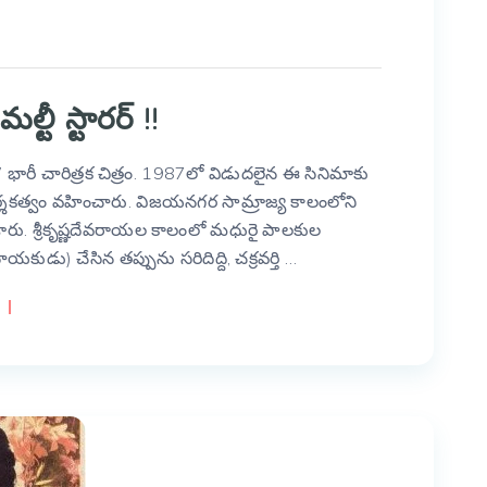
టీ స్టారర్ !!
 భారీ చారిత్రక చిత్రం. 1987లో విడుదలైన ఈ సినిమాకు
్శకత్వం వహించారు. విజయనగర సామ్రాజ్య కాలంలోని
రు. శ్రీకృష్ణదేవరాయల కాలంలో మధురై పాలకుల
ుడు) చేసిన తప్పును సరిదిద్ది, చక్రవర్తి …