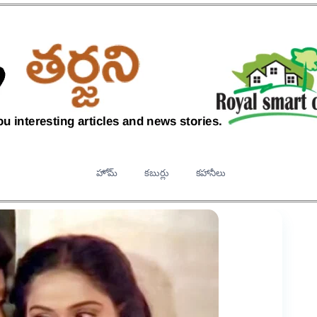
హోమ్
కబుర్లు
కహానీలు