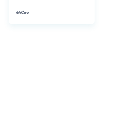
కహానీలు