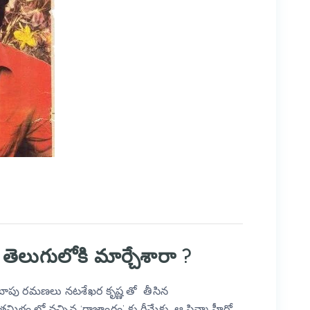
ెలుగులోకి మార్చేశారా ?
ాపు రమణలు నటశేఖర కృష్ణ తో తీసిన
ా తమిళం లో వచ్చిన ‘రాజాంగం’ కు రీమేకు. ఆ సిన్మా హీరో