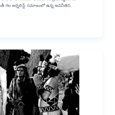
ీ గల జర్నలిస్ట్. సమాజంలో ఉన్న అవినీతిని,