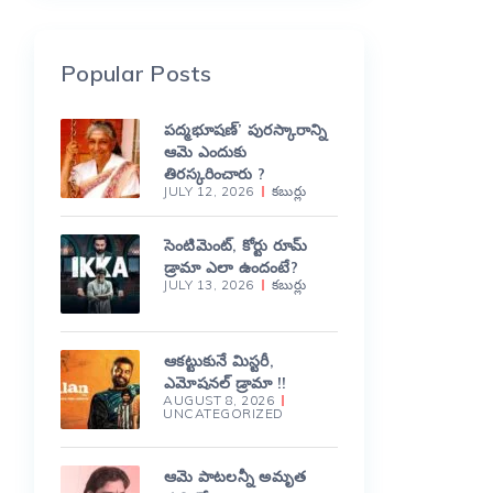
Popular Posts
పద్మభూషణ్’ పురస్కారాన్ని
ఆమె ఎందుకు
తిరస్కరించారు ?
JULY 12, 2026
కబుర్లు
సెంటిమెంట్, కోర్టు రూమ్
డ్రామా ఎలా ఉందంటే?
JULY 13, 2026
కబుర్లు
ఆకట్టుకునే మిస్టరీ,
ఎమోషనల్ డ్రామా !!
AUGUST 8, 2026
UNCATEGORIZED
ఆమె పాటలన్నీ అమృత