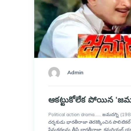
Admin
ఆకట్టుకోలేక పోయిన ‘జమదగ
Political action drama…… జమదగ్ని (1988) 
దర్శకుడు భారతీరాజా తెరకెక్కించిన పొలిటికల్ 
ప్రేమకథలను తీసే భారతీరాజా, కమర్షియల్ య