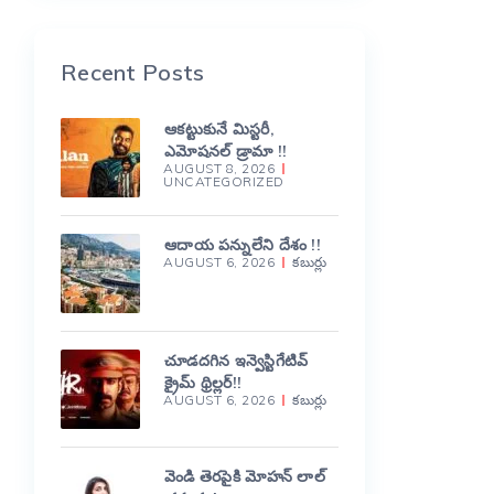
Recent Posts
ఆకట్టుకునే మిస్టరీ,
ఎమోషనల్ డ్రామా !!
AUGUST 8, 2026
UNCATEGORIZED
ఆదాయ పన్నులేని దేశం !!
AUGUST 6, 2026
కబుర్లు
చూడదగిన ఇన్వెస్టిగేటివ్
క్రైమ్ థ్రిల్లర్!!
AUGUST 6, 2026
కబుర్లు
వెండి తెరపైకి మోహన్ లాల్