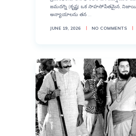
జమదగ్ని (కృష్ణ) ఒక సాహసోపేతమైన, నిజాయిత
అన్యాయాలను తన …
JUNE 19, 2026
NO COMMENTS