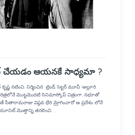
గ్ చేయడం ఆయనకే సాధ్యమా ?
 నటించి, నిర్మించిన ట్రెండ్ సెట్టర్ మూవీ ‘అల్లూరి
త్రలోనే మొట్టమొదటి సినిమాస్కోప్ చిత్రంగా, నభూతో
 సీతారామరాజు విప్లవ భేరి మ్రోగించారో ఆ ప్రదేశం లోనే
ూనిట్ మొత్తాన్ని తరలించి …