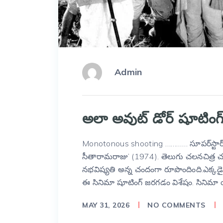
Admin
అలా అవుట్ డోర్ షూటిం
Monotonous shooting ………… సూపర్‌స్టార్ కృష్ణ
సీతారామరాజు’ (1974). తెలుగు చలనచిత్ర చరి
నభవిష్యతి అన్న చందంగా రూపొందింది.ఎక్కడైతే
ఈ సినిమా షూటింగ్ జరగడం విశేషం. సినిమా య
MAY 31, 2026
NO COMMENTS