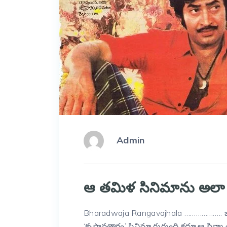
Admin
ఆ తమిళ సినిమాను అలా త
Bharadwaja Rangavajhala ……………….. బ
‘కృష్ణావతారం’ సినిమా గుర్తుంది కదూ.ఆ సిన్మ