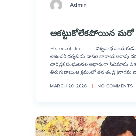
Admin
ఆకట్టుకోలేకపోయిన మరో మల్
Historical film ……….. ‘విశ్వనాథ నాయకుడు’
లెజెండరీ దర్శకుడు దాసరి నారాయణరావు దర
చారిత్రక సంఘటనల ఆధారంగా సినిమాను తీశా
తిరుగుబాటు,ఆ క్రమంలో తన తండ్రి (నాగమ నాయక
MARCH 20, 2026
NO COMMENTS