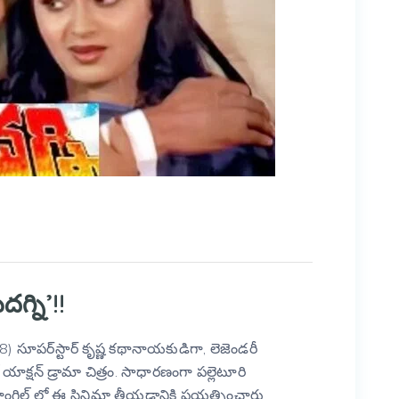
్ని’!!
సూపర్‌స్టార్ కృష్ణ కథానాయకుడిగా, లెజెండరీ
యాక్షన్ డ్రామా చిత్రం. సాధారణంగా పల్లెటూరి
ాంగిల్ లో ఈ సినిమా తీయడానికి ప్రయత్నించారు.