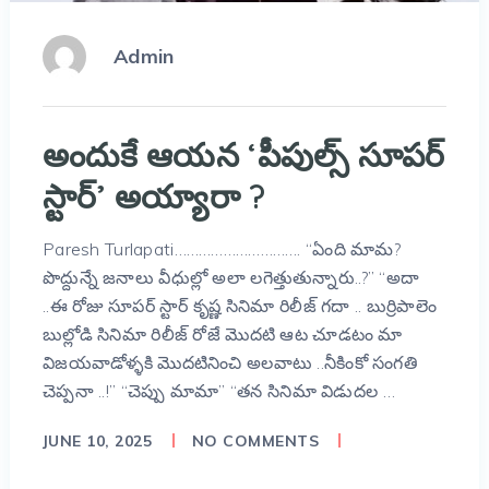
Admin
అందుకే ఆయన ‘పీపుల్స్ సూపర్
స్టార్’ అయ్యారా ?
Paresh Turlapati…………………………. “ఏంది మామ?
పొద్దున్నే జనాలు వీధుల్లో అలా లగెత్తుతున్నారు..?” “అదా
..ఈ రోజు సూపర్ స్టార్ కృష్ణ సినిమా రిలీజ్ గదా .. బుర్రిపాలెం
బుల్లోడి సినిమా రిలీజ్ రోజే మొదటి ఆట చూడటం మా
విజయవాడోళ్ళకి మొదటినించి అలవాటు ..నీకింకో సంగతి
చెప్పనా ..!” “చెప్పు మామా” “తన సినిమా విడుదల …
JUNE 10, 2025
NO COMMENTS