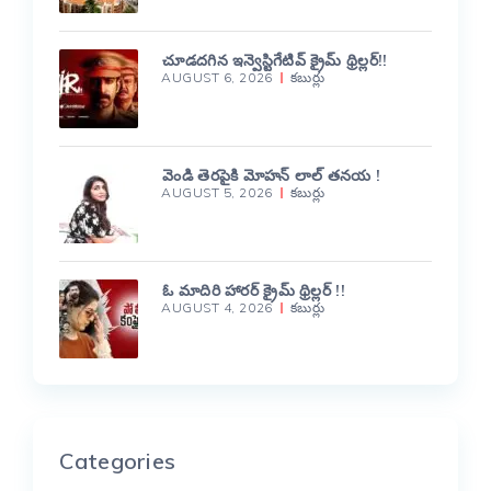
చూడదగిన ఇన్వెస్టిగేటివ్ క్రైమ్ థ్రిల్లర్!!
AUGUST 6, 2026
కబుర్లు
వెండి తెరపైకి మోహన్ లాల్ తనయ !
AUGUST 5, 2026
కబుర్లు
ఓ మాదిరి హారర్ క్రైమ్ థ్రిల్లర్ !!
AUGUST 4, 2026
కబుర్లు
Categories