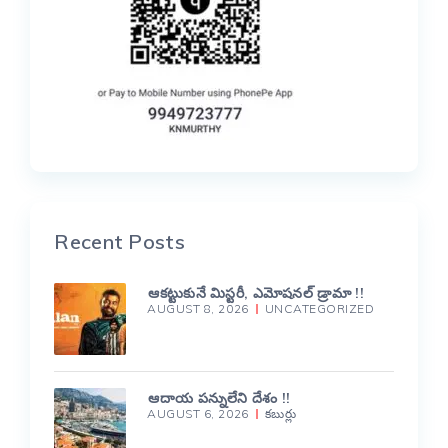
Recent Posts
ఆకట్టుకునే మిస్టరీ, ఎమోషనల్ డ్రామా !!
AUGUST 8, 2026
UNCATEGORIZED
ఆదాయ పన్నులేని దేశం !!
AUGUST 6, 2026
కబుర్లు