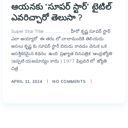
ఆయనకు ‘సూపర్ స్టార్’ టైటిల్
ఎవరిచ్చారో తెలుసా ?
Super Star Title ………………….. హీరో కృష్ణ సూపర్ స్టార్
ఎలా అయ్యారో ఈ తరం లో చాలామందికి తెలియదు .
అసలు కృష్ణ కు సూపర్ స్టార్ బిరుదు రావడం వెనుక ఒక
ఆసక్తికరమైన కథనం ఉంది. ప్రఖ్యాత దినపత్రిక ‘ఆంధ్రజ్యోతి’
(ఇప్పటి యజమాన్యం కాదు ) 1977 ఫిబ్రవరి లో ‘జ్యోతి
చిత్ర …
APRIL 11, 2024
NO COMMENTS