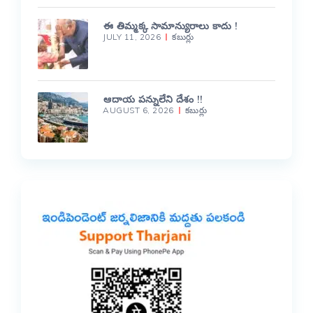
ఈ తిమ్మక్క సామాన్యురాలు కాదు !
JULY 11, 2026
కబుర్లు
ఆదాయ పన్నులేని దేశం !!
AUGUST 6, 2026
కబుర్లు