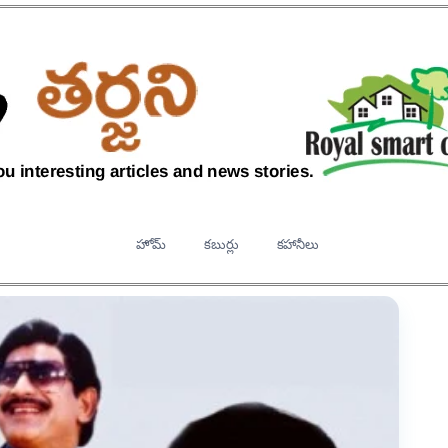
హోమ్
కబుర్లు
కహానీలు