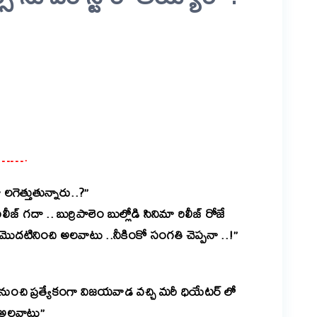
er
are
……….
లగెత్తుతున్నారు..?”
ీజ్ గదా .. బుర్రిపాలెం బుల్లోడి సినిమా రిలీజ్ రోజే
టినించి అలవాటు ..నీకింకో సంగతి చెప్పనా ..!”
ుంచి ప్రత్యేకంగా విజయవాడ వచ్చి మరీ ధియేటర్ లో
 అలవాటు”