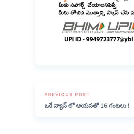
PREVIOUS POST
ఒకే వ్యాన్ లో ఆయనతో 16 గంటలు !