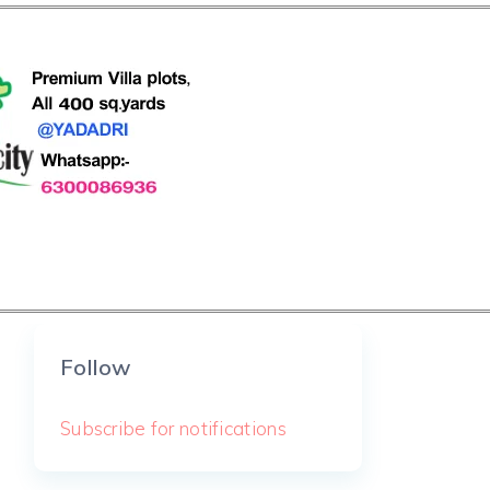
Follow
Subscribe for notifications