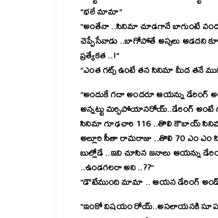
“భలే మామా”
“అంతేనా ..సినిమా చూడగానే బాగుంటే వంద రో
చెప్పేసేవాడు ..బాగోపోతే అస్సలు ఆడదని క
ప్రత్యేకత ..!”
“ఎంత గట్స్ ఉంటే తన సినిమా మీద తనే ముక
“అందుకే గదా అందరూ ఆయన్ను డేరింగ్ అం
అన్నట్టు మర్చిపోయానరోయ్..డేరింగ్ అంటే గుర్
సినిమా గూఢచారి 116 ..తొలి కౌబాయ్ సినిమ
అల్లూరి సీతా రామరాజు ..తొలి 70 ఎం ఎం 
బుల్లోడే ..ఇవి చూసిన జనాలు ఆయన్ను డ
..ఉండగలరా అని ..??”
“డౌటేముంది మామా .. ఆయన డేరింగ్ అండ్ 
“ఇంకో విషయం రోయ్..అసలాయనకి సూపర్ స్ట