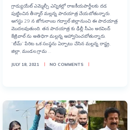
గ్రాడ్యుయేట్ ఎమ్మెల్సీ ఎన్నికల్లో రాజకీయపార్టీలకు దడ
పుట్టించిన తీన్మార్ మల్లన్న పాదయాత్ర చేయబోతున్నారు.
ఆగస్టు 29 న జోగులాంబ గద్వాల్ జిల్లానుంచి ఈ పాదయాత్ర
మొదలవుతుంది. తన పాదయాత్ర కు ఢీల్లీ సీఎం అరవింద్
కేజ్రీవాల్ ను అతిధిగా మల్లన్న ఆహ్వానించబోతున్నారు.
“టీమ్” పేరిట ఒక సంస్థను ఏర్పాటు చేసిన మల్లన్న రాష్ట్ర,
జిల్లా, మండల,గ్రామ …
JULY 18, 2021
NO COMMENTS