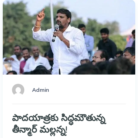
Admin
పాదయాత్రకు సిద్ధమౌతున్న
తీన్మార్ మల్లన్న!