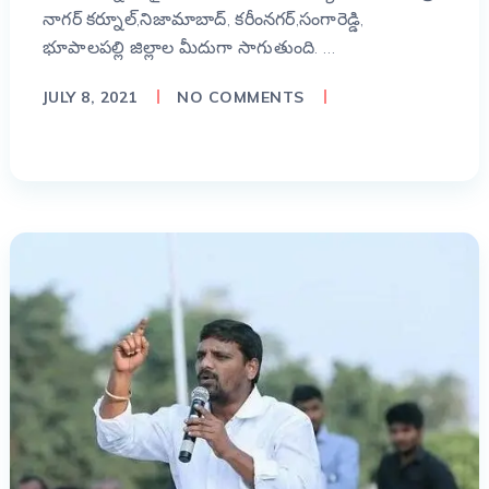
నాగర్ కర్నూల్,నిజామాబాద్, కరీంనగర్,సంగారెడ్డి,
భూపాలపల్లి జిల్లాల మీదుగా సాగుతుంది. …
JULY 8, 2021
NO COMMENTS