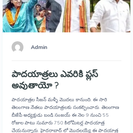
Admin
పాదయాత్రలు ఎవరికి ప్లస్
అవుతాయో ?
పాదయాత్రల సీజన్ మళ్ళీ మొదలు కానుంది. ఈ సారి
తెలంగాణ నేతలు పాదయాత్రలకు సంకల్పించారు. తెలంగాణ
బీజేపీ అధ్యక్షుడు బండి సంజయ్ ఈ నెల 9 నుంచి 55
రోజుల పాటు సుమారు 750 కిలోమీటర్ల పాదయాత్ర
చేయనున్నారు. హైదరాబాద్ లో మొదలయ్యే ఈ పాదయాత్ర