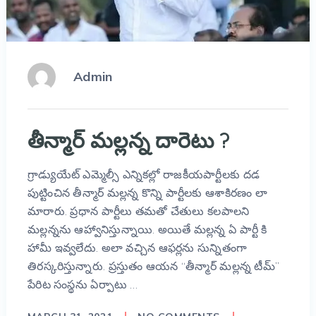
Admin
తీన్మార్ మల్లన్న దారెటు ?
గ్రాడ్యుయేట్ ఎమ్మెల్సీ ఎన్నికల్లో రాజకీయపార్టీలకు దడ
పుట్టించిన తీన్మార్ మల్లన్న కొన్ని పార్టీలకు ఆశాకిరణం లా
మారారు. ప్రధాన పార్టీలు తమతో చేతులు కలపాలని
మల్లన్నను ఆహ్వానిస్తున్నాయి. అయితే మల్లన్న ఏ పార్టీ కి
హామీ ఇవ్వలేదు. అలా వచ్చిన ఆఫర్లను సున్నితంగా
తిరస్కరిస్తున్నారు. ప్రస్తుతం ఆయన “తీన్మార్ మల్లన్న టీమ్”
పేరిట సంస్థను ఏర్పాటు …