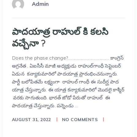
Admin
పాదయాత్ర రాహుల్ కి కలసి
వచ్చేనా ?
Does the phase change?……………………………… కాంగ్రెస్
అగ్రనేత , ఏఐసీసీ మాజీ అధ్యక్షుడు రాహుల్‌గాంధీ సెప్టెంబర్‌
ఏడున కన్యాకుమారిలో పాదయాత్ర ప్రారంభించనున్నారు.
పార్టీ బలోపేతమే లక్ష్యంగా రాహుల్ గాంధీ ఈ సుదీర్ఘ పాద
యాత్ర‌ చేస్తున్నారు. ఈ యాత్ర కన్యాకుమారిలో మొదలై కాశ్మీర్
వరకు సాగుతుంది. భార‌త్ జోడో పేరుతో రాహుల్ ఈ
పాద‌యాత్ర చేస్తున్నారు. పన్నెండు …
AUGUST 31, 2022
NO COMMENTS