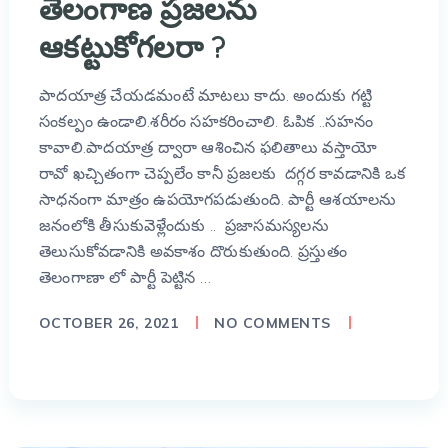
తెలంగాణ ప్రజలను
ఆకట్టుకోగలరా ?
పాదయాత్ర చేయడమంటే మాటలు కాదు. అందుకు గట్టి
సంకల్పం ఉండాలి.శరీరం సహకరించాలి. ఓపిక ..సహనం
కావాలి.పాదయాత్ర ద్వారా ఆశించిన ఫలితాలు వస్తాయో
రావో ఖచ్చితంగా చెప్పలేం కానీ ప్రజలకు దగ్గర కావడానికి ఒక
సాధనంగా మాత్రం ఉపయోగపడుతుంది. పార్టీ ఆశయాలను
జనంలోకి తీసుకువెళ్లేందుకు .. ప్రజాసమస్యలను
తెలుసుకోవడానికి అవకాశం దొరుకుతుంది. ప్రస్తుతం
తెలంగాణా లో పార్టీ పెట్టిన …
OCTOBER 26, 2021
NO COMMENTS