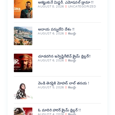
ఆకట్టుకునే మిస్టరీ, ఎమోషనల్ డ్రామా !!
AUGUST 8, 2026
UNCATEGORIZED
ఆదాయ పన్నులేని దేశం !!
AUGUST 6, 2026
కబుర్లు
చూడదగిన ఇన్వెస్టిగేటివ్ క్రైమ్ థ్రిల్లర్!!
AUGUST 6, 2026
కబుర్లు
వెండి తెరపైకి మోహన్ లాల్ తనయ !
AUGUST 5, 2026
కబుర్లు
ఓ మాదిరి హారర్ క్రైమ్ థ్రిల్లర్ !!
AUGUST 4, 2026
కబుర్లు