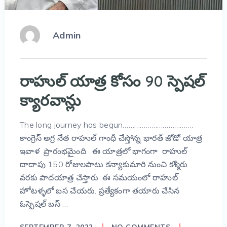
Admin
రాహుల్ యాత్ర కోసం 90 స్పెషల్
క్యారవాన్లు
The long journey has begun……………………………….
కాంగ్రెస్ అగ్ర నేత రాహుల్ గాంధీ చేస్తోన్న భారత్ జోడో యాత్ర
ఇవాళ ప్రారంభమైంది. ఈ యాత్రలో భాగంగా రాహుల్
దాదాపు 150 రోజులపాటు కన్యాకుమారి నుంచి కశ్మీరు
వరకు పాదయాత్ర చేస్తారు. ఈ సమయంలో రాహుల్
హోటళ్ళలో బస చేయరు. ప్రత్యేకంగా తయారు చేసిన
ఓస్పెషల్ బస్ …