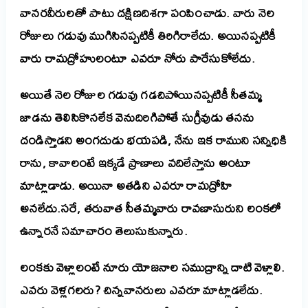
వానరవీరులతో పాటు దక్షిణదిశగా పంపించాడు. వారు నెల
రోజులు గడువు ముగిసినప్పటికీ తిరిగిరాలేదు. అయినప్పటికీ
వారు రామద్రోహులంటూ ఎవరూ నోరు పారేసుకోలేదు.
అయితే నెల రోజుల గడువు గడచిపోయినప్పటికీ సీతమ్మ
జాడను తెలిసికొనలేక వెనుదిరిగిపోతే సుగ్రీవుడు తనను
దండిస్తాడని అంగదుడు భయపడి, నేను ఇక రాముని సన్నిధికి
రాను, కావాలంటే ఇక్కడే ప్రాణాలు వదిలేస్తాను అంటూ
మాట్లాడాడు. అయినా అతడిని ఎవరూ రామద్రోహి
అనలేదు.సరే, తరువాత సీతమ్మవారు రావణాసురుని లంకలో
ఉన్నారనే సమాచారం తెలుసుకున్నారు.
లంకకు వెళ్లాలంటే నూరు యోజనాల సముద్రాన్ని దాటి వెళ్లాలి.
ఎవరు వెళ్లగలరు? చిన్నవానరులు ఎవరూ మాట్లాడలేదు.