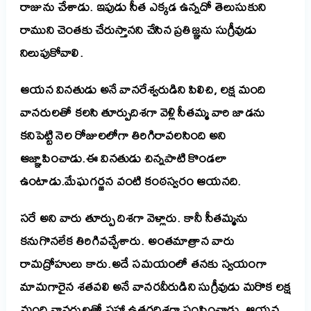
రాజును చేశాడు. ఇపుడు సీత ఎక్కడ ఉన్నదో తెలుసుకుని
రాముని చెంతకు చేరుస్తానని చేసిన ప్రతిజ్ఞను సుగ్రీవుడు
నిలుపుకోవాలి.
ఆయన వినతుడు అనే వానరేశ్వరుడిని పిలిచి, లక్ష మంది
వానరులతో కలసి తూర్పుదిశగా వెళ్లి సీతమ్మ వారి జాడను
కనిపెట్టి నెల రోజులలోగా తిరిగిరావలసింది అని
ఆజ్ఞాపించాడు.ఈ వినతుడు చిన్నపాటి కొండలా
ఉంటాడు.మేఘగర్జన వంటి కంఠస్వరం ఆయనది.
సరే అని వారు తూర్పు దిశగా వెళ్లారు. కానీ సీతమ్మను
కనుగొనలేక తిరిగివచ్చేశారు. అంతమాత్రాన వారు
రామద్రోహులు కారు.అదే సమయంలో తనకు స్వయంగా
మామగారైన శతవలి అనే వానరవీరుడిని సుగ్రీవుడు మరొక లక్ష
మంది వానరులతో సహా ఉత్తరదిశగా పంపించాడు. ఆయన