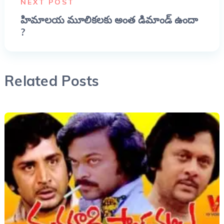
NEXT POST
హిమాలయ మూలికలకు అంత డిమాండ్ ఉందా
?
Related Posts