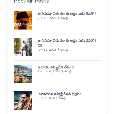
Popular Posts
ఆ సినిమా విడుదల కు అడ్డం పడిందెవరో ?
July 10, 2026
కబుర్లు
ఆ సినిమా విడుదల కు అడ్డం పడిందెవరో ?
(2)
July 10, 2026
కబుర్లు
ఆదాయ పన్నులేని దేశం !!
August 6, 2026
కబుర్లు
చూడదగిన ఇన్వెస్టిగేషన్ థ్రిల్లర్ !!
July 9, 2026
కబుర్లు