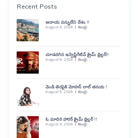
Recent Posts
ఆదాయ పన్నులేని దేశం !!
August 6, 2026
కబుర్లు
చూడదగిన ఇన్వెస్టిగేటివ్ క్రైమ్ థ్రిల్లర్!!
August 6, 2026
కబుర్లు
వెండి తెరపైకి మోహన్ లాల్ తనయ !
August 5, 2026
కబుర్లు
ఓ మాదిరి హారర్ క్రైమ్ థ్రిల్లర్ !!
August 4, 2026
కబుర్లు