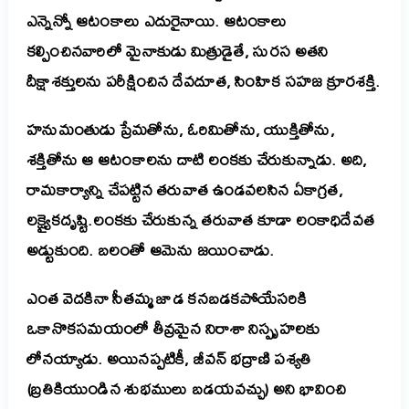
ఎన్నెన్నో ఆటంకాలు ఎదురైనాయి. ఆటంకాలు
కల్పించినవారిలో మైనాకుడు మిత్రుడైతే, సురస అతని
దీక్షాశక్తులను పరీక్షించిన దేవదూత, సింహిక సహజ క్రూరశక్తి.
హనుమంతుడు ప్రేమతోను, ఓరిమితోను, యుక్తితోను,
శక్తితోను ఆ ఆటంకాలను దాటి లంకకు చేరుకున్నాడు. అది,
రామకార్యాన్ని చేపట్టిన తరువాత ఉండవలసిన ఏకాగ్రత,
లక్ష్యైకదృష్టి.లంకకు చేరుకున్న తరువాత కూడా లంకాధిదేవత
అడ్టుకుంది. బలంతో ఆమెను జయించాడు.
ఎంత వెదకినా సీతమ్మ జాడ కనబడకపోయేసరికి
ఒకానొకసమయంలో తీవ్రమైన నిరాశా నిస్పృహలకు
లోనయ్యాడు. అయినప్పటికీ, జీవన్ భద్రాణి పశ్యతి
(బ్రతికియుండిన శుభములు బడయవచ్చు) అని భావించి