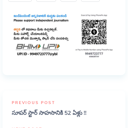
PREVIOUS POST
సూపర్ స్టార్ సాహసానికి 52 ఏళ్లు !!