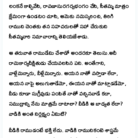
లంకనే కాల్చివేసి, రావణాసురగర్వభంగం చేసి, సీతమ్మ మాత్రం
క్షేమంగా ఉండటం చూసి, ఆమెకు నమస్కరించి, తిరిగి
రాముని చెంతకు తన సహచరులతో సహా చేరుకుని
సీతమ్మవారి సమాచారాన్ని తెలియజేశాడు.
ఆ తరువాత రాముడేమి చేశాడో అందరకూ తెలుసు.అదీ
రామకార్యదీక్షితుడు చేయవలసిన పని. అంతేగాని,
వాళ్లేమన్నారు, వీళ్లేమన్నారు. ఆయన నాతో వస్తాడా లేదా,
ఆయన నాపై అలుగుతాడేమో, ఈయన నాతో మాట్లాడడేమో,
వీడు కూడా సుగ్రీవుడు పంపితే నాతో వచ్చినవాడే కదా,
సముద్రాన్ని నేను మాత్రమే దాటాలా? వీడికి ఆ బాధ్యత లేదా?
వాడికి అంత నిర్లక్ష్యం ఏమిటి?
వీడికి రాముడంటే భక్తి లేదు. వాడికి రామునికంటె శాస్త్రమే