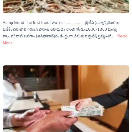
Ramji Gond The first tribal warrior………………… బ్రిటీష్ సైన్యాన్నిగజగజ
వణికించిన తొలి గిరిజన పోరాట యోధుడు రాంజీ గోండు.1836-1860 మధ్య
కాలంలో నాటి జనగాం (అసిఫాబాద్)ను కేంద్రంగా చేసుకుని బ్రిటిష్ సైన్యంతో …
Read
More