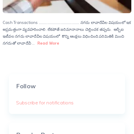
Cash Transactions …………………………………….. నగదు లావాదేవీల విషయంలో ఇక
అప్రమత్తంగా వ్యవహరించాలి. లేకపోతే జరిమానానాలు చెల్లించక తప్పదు. ఆర్బీఐ
ఇటీవల నగదు లావాదేవీల విషయంలో కొన్ని ఆంక్షలు విధించింది.పరిమితికి మించి
నగదుతో లావాదేవీ …
Read More
Follow
Subscribe for notifications