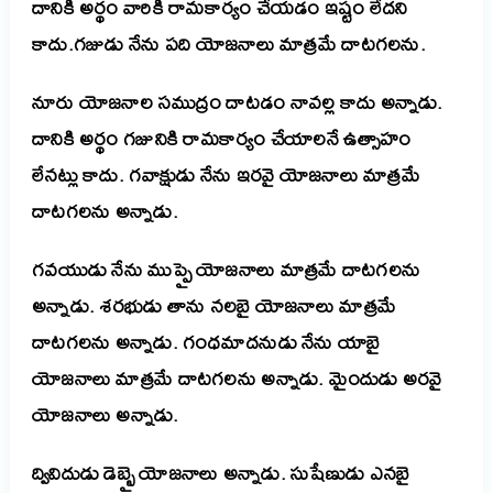
దానికి అర్థం వారికి రామకార్యం చేయడం ఇష్టం లేదని
కాదు.గజుడు నేను పది యోజనాలు మాత్రమే దాటగలను.
నూరు యోజనాల సముద్రం దాటడం నావల్ల కాదు అన్నాడు.
దానికి అర్థం గజునికి రామకార్యం చేయాలనే ఉత్సాహం
లేనట్లు కాదు. గవాక్షుడు నేను ఇరవై యోజనాలు మాత్రమే
దాటగలను అన్నాడు.
గవయుడు నేను ముప్పై యోజనాలు మాత్రమే దాటగలను
అన్నాడు. శరభుడు తాను నలబై యోజనాలు మాత్రమే
దాటగలను అన్నాడు. గంధమాదనుడు నేను యాబై
యోజనాలు మాత్రమే దాటగలను అన్నాడు. మైందుడు అరవై
యోజనాలు అన్నాడు.
ద్వివిదుడు డెబ్బై యోజనాలు అన్నాడు. సుషేణుడు ఎనబై