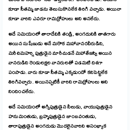
కూడా సీతమ్మ జాడను తెలుసుకొనలేక తిరిగి వచ్చాడు. అయినా
కూడా వారిని ఎవరూ రామద్రోహులు అని అనలేదు.
అదే సమయంలో తారాదేవికి తండ్రి, అంగదునికి తాతగారు
అయిన సుషేణుడు అనే మరొక మహావానరవీరుడిని,
మరీచిమహర్షి పుత్రుడైన మారీచుడనే మహాతేజస్వి అయిన
వానరుడిని రెండులక్షల వానరులతో పడమటి దిశగా
పంపాడు. వారు కూడా సీతమ్మ ఎక్కడుందో కనిపెట్టలేక
తిరిగివచ్చారు. అయినప్పటికీ వారిని రామద్రోహులు అని
నిందించలేదు.
అదే సమయంలో అగ్నిపుత్రుడైన నీలుడు, వాయుపుత్రుడైన
హనుమంతుడు, బ్రహ్మపుత్రుడైన జాంబవంతుడు,
తారాపుత్రుడైన అంగదుడు మొదలైనవారిని అసంఖ్యాక