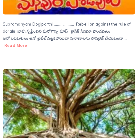
Subramanyam Dogiparthi ………………… Rebellion against the rule of
doralu బాపు సృష్టించిన మరో గొప్ప మాస్ , క్లాసిక్ సినిమా.పాండవులు
అనో,లవకుశులు అనో టైటిల్ పెట్టకపోయినా పురాణాలను సోషలైజ్ చేయకుండా …
Read More