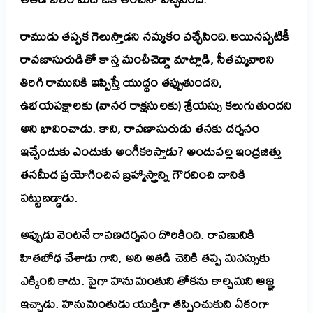
రాముడు తప్పక గెలుస్తాడని నమ్మకం వచ్చేసింది.అయినప్పటికీ
రావణాసురుడితో కాస్త మంచీచెడ్డా మాట్లాడి, సీతమ్మవారిని
తిరిగి రామునికి ఇప్పిస్తే యుద్ధం తప్పుతుందని,
ఉభయపక్షాలకు (వానర రాక్షసులకు) శ్రేయస్సు కలుగుతుందని
అని భావించాడు. కాని, రావణాసురుడు తనకు దర్శనం
ఇచ్చేందుకు ఎందుకు అంగీకరిస్తాడు? అందువల్ల ఇంద్రజిత్తు
తనమీద ప్రయోగించిన బ్రహ్మాస్త్రాన్ని గౌరవించి దానికి
పట్టుబడ్డాడు.
అప్పుడు వెంటనే రావణదర్శనం దొరికింది. రావణునికి
హితబోధ చేశాడు గాని, అది అతడి చెవికి తప్ప మనస్సుకు
ఎక్కింది కాదు. పైగా హనుమంతుని తోకను కాల్చమని ఆజ్ఞ
ఇచ్చాడు. హనుమంతుడు యుక్తిగా తప్పించుకుని ఏకంగా