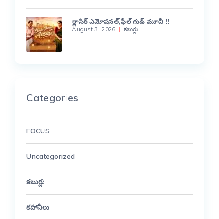
క్లాసిక్ ఎమోషనల్,ఫీల్ గుడ్ మూవీ !!
August 3, 2026
కబుర్లు
Categories
FOCUS
Uncategorized
కబుర్లు
కహానీలు