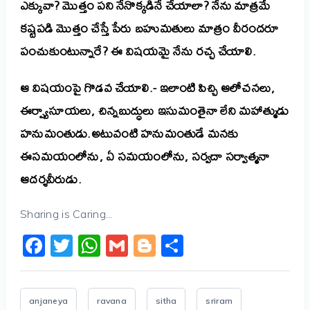
ఎక్కువా? మొత్తం పని నేనొక్కడినే చేయాలా? నేను మాత్రమే
కష్టపడి మొత్తం చేస్తే పేరు బహుమతులు మాత్రం వీరందరూ
పంచుకుంటున్నారే? ఈ విషయమై నేను రచ్చ చేయాలి.
ఆ విషయంపై గొడవ చేయాలి.- ఇలాంటి పిచ్చి ఆలోచనలు,
ఈర్ష్యాసూయలు, చిన్నబుద్ధులు ఇసుమంతైనా లేని మహాత్ముడు
హనుమంతుడు.అటువంటి హనుమంతుడే మనకు
ఈసమయంలోను, ఏ సమయంలోను, సర్వదా సర్వాత్మనా
ఆదర్శవీరుడు.
Sharing is Caring...
Facebook
Twitter
WhatsApp
Gmail
Blogger
Share
anjaneya
ravana
sitha
sriram