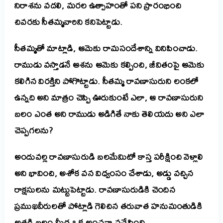
నిరాశను వదలి, మరల ఉత్సాహంతో పని ప్రారంభించి
చివరకు సీతమ్మవారిని కనిపెట్టాడు.
సీతమ్మతో మాట్లాడి, ఆమెకు రామసందేశాన్ని వినిపించాడు.
రాముడు వస్తాడనే ఆశను ఆమెకు కల్పించి, జీవితంపై ఆమెకు
కలిగిన విరక్తిని పోగొట్టాడు.
సీతమ్మ రావణాసురుని లంకలో
ఉన్నది అని మాత్రం చెప్పి ఊరుకుంటే ఎలా, ఆ రావణాసురుని
బలం ఎంత అని రాముడు అడిగితే నాకు తెలియదు అని ఎలా
చెప్పగలను?
అందువల్ల రావణాసురుడి బలమేమిటో కాస్త పరీక్షించి వెళ్లాలి
అని భావించి, అశోక వన విధ్వంసం చేశాడు, అడ్డు వచ్చిన
రాక్షసులను మట్టుపెట్టాడు. రావణాసురుడికి చెందిన
ప్రముఖవీరులతో పోట్లాడి గెలిచిన తరువాత హనుమంతుడికి
అతడి బలం మీద ఒక అంచనా వచ్చేసింది.