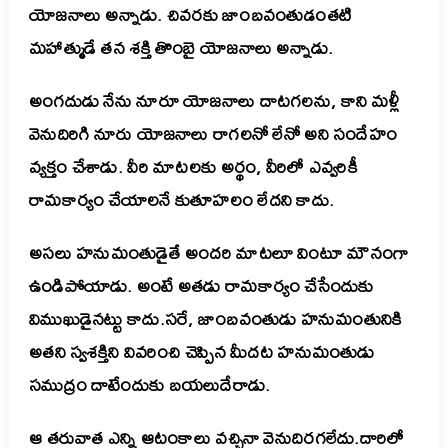
యోజనాలు అన్నాడు. చివరకు జాంబవంతుడంతటి
మహాత్ముడే తన శక్తి తొంబై యోజనాలు అన్నాడు.
అంగదుడు నేను నూరూ యోజనాలు దాటగలను, కాని మళ్లీ
వెనుదిరిగి నూరు యోజనాలు రాగలనో లేనో అని సందేహం
వ్యక్తం చేశాడు. వీరి మాటలకు అర్థం, వీరిలో ఎవ్వరికీ
రామకార్యం చేయాలనే కుతూహలం లేదని కాదు.
అసలు హనుమంతుడైతే అందరి మాటలూ వింటూ మౌనంగా
ఉండిపోయాడు. అంటే అతడు రామకార్యం చేసేందుకు
విముఖుడైనట్టు కాదు.సరే, జాంబవంతుడు హనుమంతునికి
అతని స్వశక్తిని వివరించి చెప్పిన మీదట హనుమంతుడు
సముద్రం దాటేందుకు బయలుదేరాడు.
ఆ తరువాత ఎన్ని ఆటంకాలు వచ్చినా వెనుదిరగలేదు.దారిలో