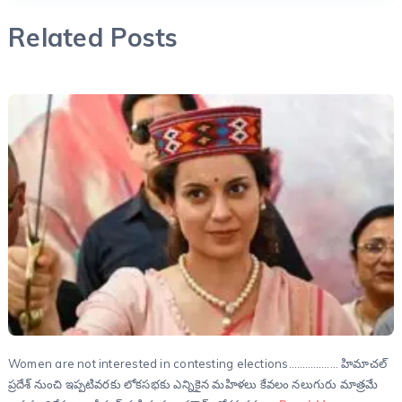
Related Posts
Women are not interested in contesting elections……………… హిమాచల్
ప్రదేశ్ నుంచి ఇప్పటివరకు లోకసభకు ఎన్నికైన మహిళలు కేవలం నలుగురు మాత్రమే