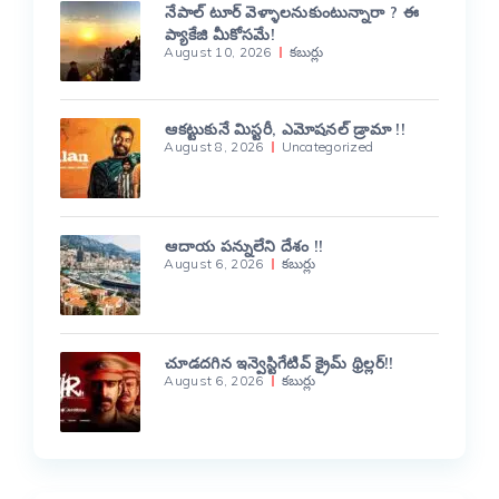
నేపాల్ టూర్ వెళ్ళాలనుకుంటున్నారా ? ఈ
ప్యాకేజి మీకోసమే!
August 10, 2026
కబుర్లు
ఆకట్టుకునే మిస్టరీ, ఎమోషనల్ డ్రామా !!
August 8, 2026
Uncategorized
ఆదాయ పన్నులేని దేశం !!
August 6, 2026
కబుర్లు
చూడదగిన ఇన్వెస్టిగేటివ్ క్రైమ్ థ్రిల్లర్!!
August 6, 2026
కబుర్లు