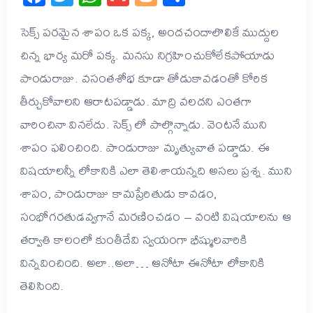
సెక్స్ పరమైన శాపం ఒక పక్క, అందచందాలొలికే ముద్దుల
చిన్న భార్య మరో పక్క. మనసు నిగ్రహించుకోలేకపోయాడు
పాండురాజు. వసంతశోభ కూడా తోడుకావడంతో కోరిక
తీర్చుకోవాలని ఆరాటపడ్డాడు. మాద్రి వలదని ఎంతగా
వారించినా వినలేదు. సెక్స్ లో పాల్గొన్నాడు. వెంటనే ముని
శాపం ఫలించింది. పాండురాజు మృత్యువాత పడ్డాడు. ఈ
విషయాలన్నీ లోకానికి ఎలా తెలిశాయన్నది అసలు ప్రశ్న. ముని
శాపం, పాండురాజు కామప్రేరితుడు కావడం,
సంభోగరతుడవ్వగానే మరణించడం – వంటి విషయాలను ఆ
తర్వాతి కాలంలో కుంతీదేవి స్వయంగా భీష్ములవారికి
విన్నవించింది. అలా..అలా… ఆనోటా ఈనోటా లోకానికి
తెలిసింది.