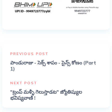
PREVIOUS POST
పాండురాజు - సెక్స్ శాపం - సైన్స్ కోణం (Part
1)
NEXT POST
"ట్రంప్ మళ్ళీ గెలుస్తాడట" జ్యోతిష్యుల
భవిష్యవాణి !