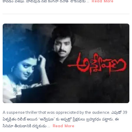
కావడం విశేషం. బాలీవుడ్ నటి కంగనా రనౌత్ లోకసభకు …
Read More
A suspense thriller that was appreciated by the audience. ఎపుడో 39
ఏళ్ళక్రితం రిలీజ్ అయిన “అన్వేషణ” కు అప్పట్లో ప్రేక్షకులు బ్రహ్మరధం పట్టారు. ఈ
సినిమా తీయడానికి దర్శకుడు …
Read More