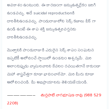
అవకాశం ఉంటుంది. ఈ కారణంగా జన్యుఉత్పర్రేకం జరిగి
ఉండవచ్చు. అదే suicidal reproductionకి
దారితీసిఉండవచ్చు. పాండురాజులోని సెక్స్ కణాలు వీక్ గా
ఉండి ఉంటే ఈ శాప శక్తి జన్యుఉత్పరివర్తనకు
దారితీసిఉండవచ్చు.
మొత్తానికి పాండురాజుకి ఎదురైన సెక్స్ శాపం సంఘటన
ఇప్పటికీ ఆలోచించే స్థాయిలో ఉండటం ఆశ్చర్యమే. మరి
అలాంటప్పుడు వ్యాసులవారిని కేవలం రచయితగానే కాకుండా
మహా శాస్త్రవేత్తగా కూడా భావించాలేమో. మరి మీరు కూడా
ఆలోచించండి. మీ అభిప్రాయాలను తెలియజేయండి.
————–
తుర్లపాటి నాగభూషణ రావు (988 529
2208)