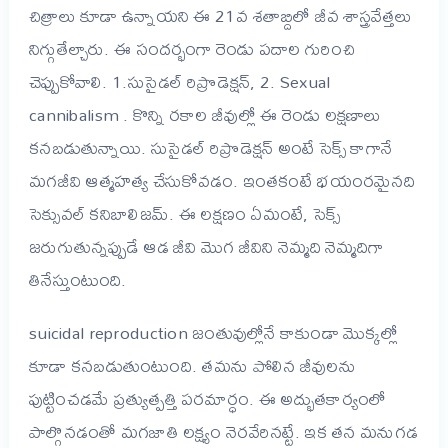
చిత్రాలు కూడా ఉన్నాయని ఈ 21వ శతాబ్దిలో జీవ శాస్త్రవేత్తలు
నిగ్గుతేల్చారు. ఈ సందర్భంగా రెండు పదాల గురించి
చెప్పుకోవాలి. 1.సుసైడల్ రిప్రొడెక్షన్, 2. Sexual
cannibalism . కొన్ని రకాల జీవుల్లో ఈ రెండు లక్షణాలు
కనబడుతున్నాయి. సుసైడల్ రిప్రొడెక్షన్ అంటే సెక్స్ కాగానే
మగజీవి ఆత్మహత్య చేసుకోవడం. ఇంతకంటే భయంరమైనది
సెక్సువల్ కనిబాలిజమ్. ఈ లక్షణం ఏమంటే, సెక్స్
జరుగుతున్నప్పుడే ఆడ జీవి మొగ జీవిని నెమ్మది నెమ్మదిగా
తినేస్తుంటుంది.
suicidal reproduction జంతువుల్లోనే కాకుండా మొక్కల్లో
కూడా కనబడుతుంటుంది. తమను పోలిన జీవులను
పుట్టించడమే ప్రత్యుత్పత్తి పరమార్ధం. ఈ అద్భుతకార్యంలో
పాల్గొనడంతో మగజాతి లక్ష్యం నెరవేరినట్టే. ఇక తన మనుగడ