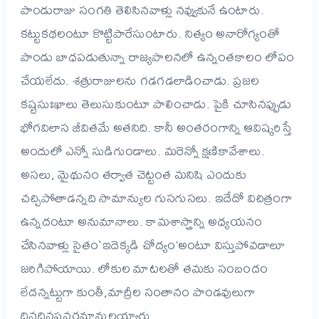
పాండురాజు సంగతి తెలిసినవాళ్లు నవ్వుకునే ఉంటారు.
కట్టుకథలంటూ కొట్టిపారేసుంటారు. నిత్యం అనారోగ్యంతో
పాండు బాధపడుతున్నా రాజ్యపాలనలో ఉన్నంతకాలం లోపం
చేయలేదు. శత్రురాజులను గడగడలాడించాడు. ప్రజల
కష్టసుఃఖాలు తెలుసుకుంటూ పాలించాడు. పైకి చూసినప్పుడు
భోగవిలాస జీవితమే అతనిది. కానీ అంతరంగాన్ని ఆవిష్కరిస్తే
అందులో ఎన్నో సుడిగుండాలు. మరెన్నో క్షణికావేశాలు.
అసలు, మైథునం తర్వాత చెట్టంత మనిషి ఎందుకు
చచ్చిపోతాడన్నది సామాన్యుల గుసగుసలు. ఇదేదో విచిత్రంగా
ఉన్నదంటూ అనుమానాలు. కామశాస్త్రాన్ని అధ్యయనం
చేసినవాళ్లు సైతం`ఇదెక్కడి చోద్యం’అంటూ విస్తుపోవడాలూ
జరిగిపోయాయి. లోకుల మాటలతో తమకు సంబందం
లేదన్నట్టుగా కుంతీ,మాద్రీల సంతానం పాండవులుగా
దినదినప్రవర్థమానులయ్యారు.