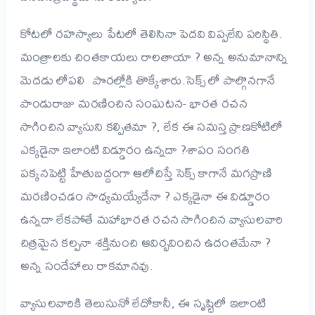
కోటలో రహస్యాలు పేటలో తెలిసినా పెదవి విప్పలేని పరిస్థితి.
మంత్రాలకు చింతకాయలు రాలతాయా ? అన్న అనుమానాన్ని
మెదడు లోపలి పొరల్లోకి తొక్కేశారు.సెక్స్ లో పాల్గొనగానే
పాండురాజు మరణించిన సంఘటన- భారత రచన
సాగించిన వ్యాసుని కల్పితమా ?, లేక ఈ సమస్త ప్రాణకోటిలో
ఎక్కడైనా ఇలాంటి విడ్డూరం ఉన్నదా ?శాపం సంగతి
పక్కనపెట్టి హేతుబద్దంగా ఆలోచిస్తే సెక్స్ కాగానే మగప్రాణి
మరణించడం సాధ్యమయ్యేదేనా ? ఎక్కడైనా ఈ విడ్డూరం
ఉన్నదా లేకపోతే మహాభారత రచన సాగించిన వ్యాసులవారి
చిత్రమైన కల్పనా శక్తినుంచి ఆవిర్భవించిన ఉదంతమేనా ?
అన్న సందేహాలు రాకమానవు.
వ్యాసులవారికి తెలుసునో లేదోకానీ, ఈ సృష్టిలో ఇలాంటి