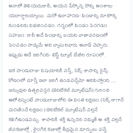
అనాలో తెలియదుకానీ, ఆయన పేర్కొన్న కొన్ని అంశాలు
యదార్థాలయ్యాయి. మరో ఉదాహరణ- పిండాన్ని నూటొక్క
కుండలకు విభజించడం. గర్భంలో పిండం పెరగడం
సహజం. కానీ అదే పిండాన్ని బయట వాతావరణంలో
పెంచడం సాధ్యమే అని వ్యాసులవారు ఆనాడే చెప్పారు.
ఇప్పుడు అదే జరిగింది- టెస్ట్ ట్యూబ్ బేబీల రూపంలో.
ఇక పాండురాజు విషయానికి వస్తే, సెక్స్ శాపాన్ని సైన్స్
కోణంలో చూస్తే ఇలా జరిగి ఉండవచ్చేమో అనిపిస్తోంది….
జన్యువుల ఉత్పరివర్తన (జెనిటికల్ మ్యూటేషన్) గురించి
ఆలోచిస్తుంటే పాండురాజులోని ఈ వింత లక్షణం (సెక్స్ కాగానే
మరణించే లక్షణం ) జెనిటికల్ మ్యూటేషన్ వల్లనే
కలిగిఉండవచ్చు. శాపానికి శక్తి ఉన్నదని నమ్మితే ఆ శక్తి వల్లనే
జీవకణాల్లో , లైంగిక కణాల్లో తీవ్రమైన మార్పులు వచ్చే