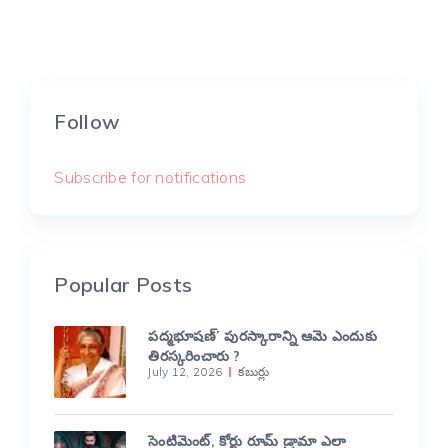
Follow
Subscribe for notifications
Popular Posts
పద్మభూషణ్’ పురస్కారాన్ని ఆమె ఎందుకు
తిరస్కరించారు ?
July 12, 2026
కబుర్లు
సెంటిమెంట్, కోర్టు రూమ్ డ్రామా ఎలా