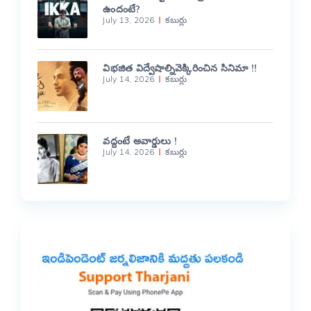
ఉందంటే?
July 13, 2026
కబుర్లు
విభజిత విద్వేషాల్నివెక్కిరించిన సినిమా !!
July 14, 2026
కబుర్లు
వద్దంటే అవార్డులు !
July 14, 2026
కబుర్లు