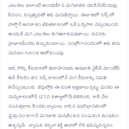
ఎలుకలు ఇలాంటి అందవిహీన మగజాతిని దరికిచేరనీయవు.
నీరసం, నిస్సత్తువతో అవి మరణిస్తాయి. ఈజాతిలో సెక్స్ లో
పాల్గొనే అవకాశం జీవితకాలంలో ఒకే ఒక్కసారి వస్తుంటుంది.
అందుకే మగ ఎలుకలు తెగఆరాటపడతాయి. చివరకు
ప్రాణాలమీదకు తెచ్చుకుంటాయి. సంభోగానందంలో అవి తమ
మరణం గురించి ఆలోచించవు.
ఇక, కొన్ని కీటకాలలో ఉదాహరణకు ఆడజాతి చైనీస్ మాంటిస్
అనే కీటకం తన సెక్స్ కాలంలోనే మగ కీటకాన్ని నమిలి
తినేస్తుంటుంది.
జీవుల్లోని ఈ వింత లక్షణాలున్నట్టు మనకు ఈ
మధ్యకాలంలోనే (21వ శతాబ్దిలోనే) తెలిసింది. కానీ వేల
సంవత్సరాల కిందట వ్యాసులు రాసిన మహాభారతంలో
మైథునం కాగానే మగజాతి మరణించిన సంఘటన ఉండటం
ఆశ్చర్యమే. వ్యాసుని కల్పనాశక్తి అనాలో లేక భవిష్యదర్శనం