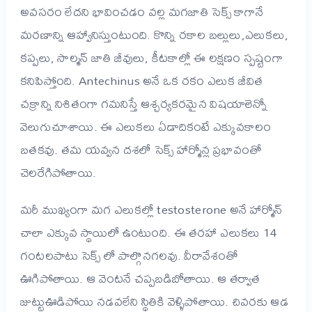
అవసరం లేదని భావించడం వల్ల మగజాతి సెక్స్ కాగానే
మరణాన్ని ఆహ్వానిస్తుంటుంది. కొన్ని రకాల బల్లులు,ఎలుకలు,
కప్పలు, సాల్మన్ జాతి జీవులు, కీటకాల్లో ఈ లక్షణం స్పష్టంగా
కనిపిస్తోంది. Antechinus అనే ఒక రకం ఎలుక జీవిత
చక్రాన్ని నిశితంగా గమనిస్తే ఆశ్చర్యకరమైన విషయాలెన్నో
వెలుగుచూశాయి. ఈ ఎలుకలు ఏడాదికంటే ఎక్కువకాలం
బతకవు. తమ యవ్వన దశలో సెక్స్ హార్మోన్ల ప్రభావంతో
చెలరేగిపోతాయి.
మరీ ముఖ్యంగా మగ ఎలుకల్లో testosterone అనే హార్మోన్
చాలా ఎక్కువ స్థాయిలో ఉంటుంది. ఈ తరహా ఎలుకలు 14
గంటలపాటు సెక్స్ లో పాల్గొనగలవు. వీరావేశంతో
ఊగిపోతాయి. ఆ వెంటనే చప్పబడిబోతాయి. ఆ తర్వాత
జుట్టుఊడిపోయి నడవలేని స్థితికి వెళ్ళిపోతాయి. చివరకు ఆడ