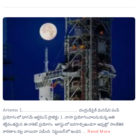
Artemis 1………………………………………………….. చంద్రుడిపైకి మనిషిని పంపే
ప్రయోగంలో భాగమే ఆర్టెమిస్‌ ప్రాజెక్టు 1. నాసా ప్రయోగించాలనుకున్న అతి
శక్తివంతమైన ఈ రాకెట్‌ ప్రయోగం ఆగస్టులో జరగాల్సిఉండగా అప్పట్లో సాంకేతిక
కారణాల వల్ల వాయిదా పడింది. సెప్టెంబర్‌లో ఇంధన …
Read More