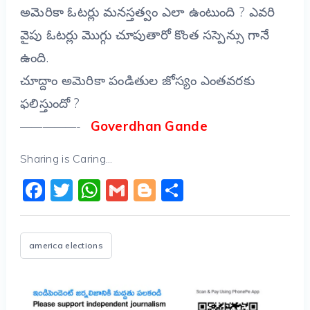
అమెరికా ఓటర్లు మనస్తత్వం ఎలా ఉంటుంది ? ఎవరి
వైపు ఓటర్లు మొగ్గు చూపుతారో కొంత సస్పెన్సు గానే
ఉంది.
చూద్దాం అమెరికా పండితుల జోస్యం ఎంతవరకు
ఫలిస్తుందో ?
Goverdhan Gande
—————-
Sharing is Caring...
Facebook
Twitter
WhatsApp
Gmail
Blogger
Share
america elections