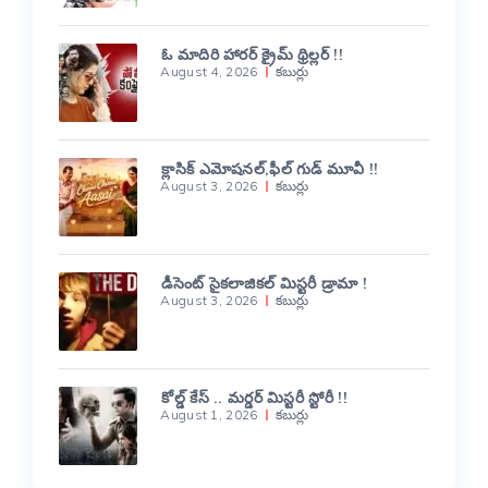
ఓ మాదిరి హారర్ క్రైమ్ థ్రిల్లర్ !!
August 4, 2026
కబుర్లు
క్లాసిక్ ఎమోషనల్,ఫీల్ గుడ్ మూవీ !!
August 3, 2026
కబుర్లు
డీసెంట్ సైకలాజికల్ మిస్టరీ డ్రామా !
August 3, 2026
కబుర్లు
కోల్డ్ కేస్ .. మర్డర్ మిస్టరీ స్టోరీ !!
August 1, 2026
కబుర్లు