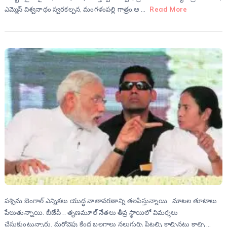
ఎమ్మెస్ విశ్వనాథం స్వరకల్పన, మంగళంపల్లి గాత్రం.ఆ …
Read More
పశ్చిమ బెంగాల్ ఎన్నికలు యుద్ధ వాతావరణాన్ని తలపిస్తున్నాయి. మాటల తూటాలు
పేలుతున్నాయి. బీజేపీ .. తృణమూల్ నేతలు తీవ్ర స్థాయిలో విమర్శలు
చేసుకుంటున్నారు. మరోవైపు కేంద్ర బలగాలు నలుగుర్ని పిట్టల్ని కాల్చినట్టు కాల్చి …