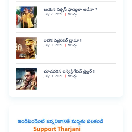
ఆయన సక్సెస్ ఫార్ములా అదేనా ?
July 7, 2026
కబుర్లు
ఇదొక సెటైరికల్ డ్రామా !!
July 8, 2026
కబుర్లు
చూడదగిన ఇన్వెస్టిగేషన్ థ్రిల్లర్ !!
July 9, 2026
కబుర్లు