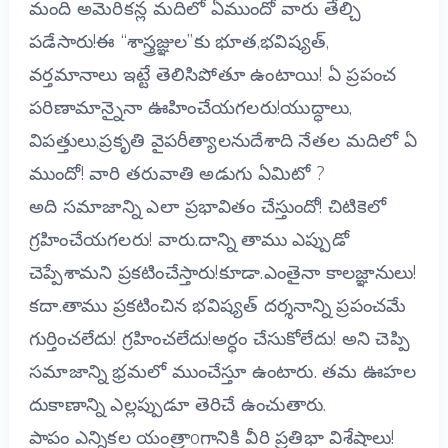
మంది అమెరికన్ల మదిలో ఏముందో వారు తేల్చి
పడేసారు!ఈ “శాస్త్రజ్ఞుల”కు భూత,భవిష్యత్,
వర్తమానాలు ఇట్టే తెలిసిపోతూ ఉంటాయి! ఏ ప్రపంచ
పరిణామాన్నైనా ఊహించేయగలరు!యుద్ధాలు,
విపత్తులు,ప్రకృతి వైపరీత్యాలనుదేశాది నేతల మదిలో ఏ
ముందో! వారి తరువాతి అడుగు ఏమిటో ?
అది సమాజాన్ని ఎలా ప్రభావితం చేస్తుందో! చిటికెలో
గ్రహించేయగలరు! వారు.దాన్ని తాము ఎప్పుడో
చెప్పేశామని ప్రకటించేస్తారు!కూడా.
ఎంతైనా కాలజ్ఞానులు!
కదా.తాము ప్రకటించిన భవిష్యత్ దర్శనాన్ని ప్రపంచమే
గుర్తించలేదు! గ్రహించలేదు!అర్ధం చేసుకోలేదు! అని చెప్పి
సమాజాన్ని భ్రమలో ముంచేస్తూ ఉంటారు. తమ ఊహల
దుకాణాన్ని ఎల్లప్పుడూ తెరిచే ఉంచుతారు.
పాపం ఎన్నికల యంత్రాoగానికి వీరి ప్రతిభా విశేషాలు!