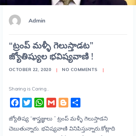
Admin
“ట్రంప్ మళ్ళీ గెలుస్తాడట”
జ్యోతిష్యుల భవిష్యవాణి !
OCTOBER 22, 2020
NO COMMENTS
Sharing is Caring...
Facebook
Twitter
WhatsApp
Gmail
Blogger
Share
జ్యోతిష్య “శాస్త్రజ్ఞులు ” ట్రంప్ మళ్ళీ గెలుస్తాడని
చెబుతున్నారు. భవిష్యవాణి వినిపిస్తున్నారు.కోట్లాది