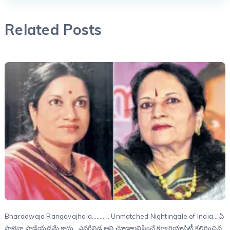
Related Posts
Bharadwaja Rangavajhala……….. Unmatched Nightingale of India… ఏ
పాటైనా పాడేయడమే కాదు…ఎవరీవిడ అని చూడాలనిపించే క్యూరియాసిటీ కలిగించిన