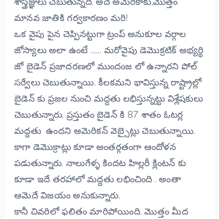
శాస్త్రజ్ఞులు చెబుతున్నది.
అదే అమెరికాకు,మొత్తం
మానవ జాతికి గర్వకారణం మరి!
ఒక వైపు పైన చెప్పినట్టుగా ట్రంప్ అనుకూల వర్గాల
జోస్యాలు అలా ఉంటే …… మరోవైపు డెమొక్రటిక్ అభ్యర్థి
జో బైడెన్ ప్రజాదరణలో ముందంజ లో ఉన్నారని పోల్
సర్వేలు చెబుతున్నాయి. కీలకమని భావిస్తున్న రాష్ట్రాల్లో
బైడెన్ కు ప్రజల నుంచి మద్దతు లభిస్తున్నట్టు విశ్లేషకులు
చెబుతున్నారు. ప్రస్తుతం బైడెన్ కి 87 శాతం ఓటర్ల
మద్దతు ఉందని అమెరికన్ వెబ్సైట్లు చెబుతున్నాయి.
కాగా డెమొక్రాట్లు కూడా అంతర్గతంగా ఆందోళన
పడుతున్నారు. నాలుగేళ్ళ కిందట హిల్లరీ క్లింటన్ కు
కూడా ఇదే తరహాలో మద్దతు లభించింది . అంతా
ఆమెదే విజయం అనుకున్నారు.
కానీ చివరిలో ఫలితం మారిపోయింది. మొత్తం మీద