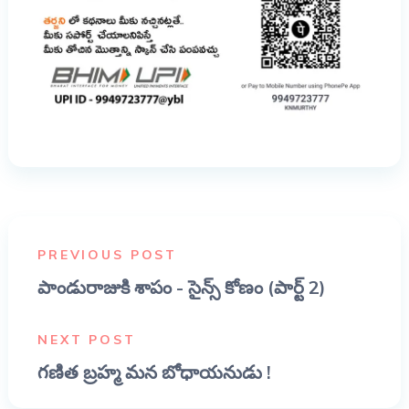
PREVIOUS POST
పాండురాజుకి శాపం - సైన్స్ కోణం (పార్ట్ 2)
NEXT POST
గణిత బ్రహ్మ మన బోధాయనుడు !