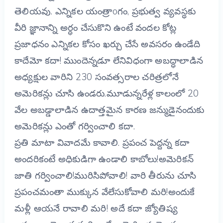
తెలియవు. ఎన్నికల యంత్రాoగం, ప్రభుత్వ వ్యవస్థకు
వీరి జ్ఞానాన్ని అర్ధం చేసుకొని ఉంటే వందల కోట్ల
ప్రజాధనం ఎన్నికల కోసం ఖర్చు చేసే అవసరం ఉండేది
కాదేమో కదా! ముందెన్నడూ లేనివిధంగా అబద్ధాలాడిన
అధ్యక్షుల వారిని 230 సంవత్సరాల చరిత్రలోనే
అమెరికన్లు చూసి ఉండరు.మూడున్నరేళ్ల కాలంలో 20
వేల అబడ్డాలాడిన ఉదాత్తమైన కారణ జన్ముడైనందుకు
అమెరికన్లు ఎంతో గర్వించాలి కదా.
ప్రతి మాటా వివాదమే కావాలి. ప్రపంచ పెద్దన్న కదా
అందరికంటే అధికుడిగా ఉండాలి కాబోలు!అమెరికన్
జాతి గర్వించాలి!మురిసిపోవాలి!
వారి తీరును చూసి
ప్రపంచమంతా ముక్కున వేలేసుకోవాలి మరి!అందుకే
మళ్లీ ఆయనే రావాలి మరి! అదే కదా జ్యోతిష్య