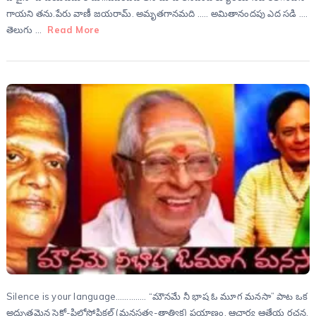
గాయని తను.పేరు వాణీ జయరామ్. అమృతగానమది ….. అమితానందపు ఎద సడి ….
తెలుగు …
Read More
Silence is your language………….. “మౌనమే నీ భాష ఓ మూగ మనసా” పాట ఒక
అద్భుతమైన సైకో-ఫిలోసోఫికల్ (మనస్తత్వ-తాత్విక) ప్రయాణం. ఆచార్య ఆత్రేయ రచన,