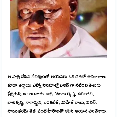
ఆ
పాత్ర
చేసిన
నేపథ్యంలో
ఆయనకు
ఒక
దశలో
అవకాశాలు
కూడా
తగ్గా
యి
.
ఎన్నో
సినిమాల్లో
విలన్
గా
నటించి తెలుగు
ప్రేక్షకుల్ని అలరించారు.
అగ్ర
నటులు
కృష్ణ, చిరంజీవి,
బాలకృష్ణ, నాగార్జున, వెంకటేశ్, మహేశ్ బాబు, పవన్,
సాయిధరమ్ తేజ్
వంటి
హీరోలతో కలిసి ఆయన పనిచేశారు.