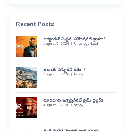
Recent Posts
ఆకట్టుకునే మిస్టరీ, ఎమోషనల్ డ్రామా !!
August 8, 2026
Uncategorized
ఆదాయ పన్నులేని దేశం !!
August 6, 2026
కబుర్లు
చూడదగిన ఇన్వెస్టిగేటివ్ క్రైమ్ థ్రిల్లర్!!
August 6, 2026
కబుర్లు