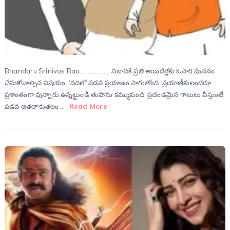
Bhandaru Srinivas Rao………………. నిజానికి ప్రతి అయిదేళ్లకు ఓసారి మననం
చేసుకోవాల్సిన విషయం. ‘నదిలో పడవ ప్రయాణం సాగుతోంది. ప్రయాణీకులందరూ
ప్రశాంతంగా వున్నారు.ఉన్నట్టుండి తుపాను కమ్ముకుంది. ప్రచండమైన గాలులు వీస్తుంటే
పడవ అతలాకుతలం …
Read More