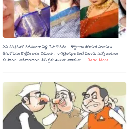
సినీ పరిశ్రమలో నటీనటులు పెళ్లి చేసుకోవడం … కొద్దికాలం పోయాక విడాకులు
తీసుకోవడం కొత్తేమీ కాదు. సమంత .. నాగచైతన్యల కంటే ముందు ఎన్నో జంటలు
కలిసాయి.. విడిపోయాయి. సినీ ప్రముఖులకు విడాకులు …
Read More