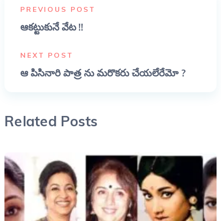
PREVIOUS POST
ఆకట్టుకునే వేట !!
NEXT POST
ఆ పిసినారి పాత్ర ను మరొకరు చేయలేరేమో ?
Related Posts