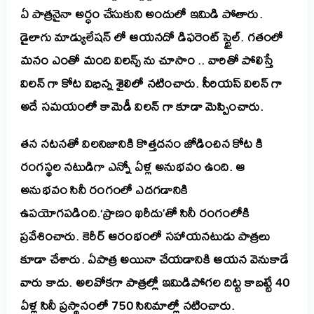
ఏ
పాత్రనైనా
అర్ధం
చేసుకుని
అందులో
ఇమిడి
పోతా
రు
.
డైలాగు
మాడ్యులేషన్
లో
ఆయనదో
డిఫరెంట్
స్టైల్
.
గతంలో
మనం
ఎంతో
మంది
విలన్స్
ను
చూసాం
.. వారి
తో
పోలిస్తే
విలన్
గా
కోట
విభిన్న
శైలి
లో
నటించారు
.
సీరియస్
విలన్
గా
అదే
సమయంలో
కామెడీ
విలన్
గా
కూడా
మెప్పించారు
.
తన నటనతో విలనిజానికి
కొత్త
దనం
జోడించిన
కోట
కి
రంగస్థల నటుడిగా ఎన్నో ఏళ్ల
అనుభవం
ఉంది
.
ఆ
అనుభవం
సినీ
రంగంలో
ఎదగడానికి
ఉపయోగపడింది
.
‘ప్రాణం ఖరీదు’తో
సినీ
రంగంలోకి
ప్రవేశించారు
. కెరీర్ ఆరంభంలో సహాయనటుడు
పాత్రలు
కూడా
చేశారు
.
ఏపాత్ర
అయినా
చేయడానికి
ఆయన
వెనుకాడే
వారు
కాదు
.
అలవోకగా
పాత్రల్లో
ఇమిడిపోగల
దిట్ట
కాబట్టే
40
ఏళ్ల సినీ ప్రస్థానంలో 750 సినిమాల్లో నటించారు.