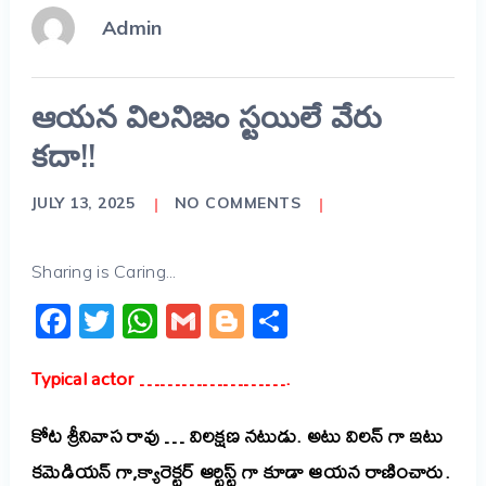
Admin
ఆయన విలనిజం స్టయిలే వేరు
కదా!!
JULY 13, 2025
NO COMMENTS
Sharing is Caring...
Facebook
Twitter
WhatsApp
Gmail
Blogger
Share
Typical actor ………………….
కోట
శ్రీనివాస
రావు
…
విలక్షణ
నటుడు
.
అటు
విలన్
గా
ఇటు
కమెడియన్
గా,
క్యారెక్టర్
ఆర్టిస్ట్
గా
కూడా
ఆయన
రాణించారు
.