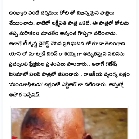
జంధ్యాల
వంటి
దర్శకులు
కోట
తో
విభిన్నమైన
పాత్రలు
చేయించారు
.
వాటిలో
లక్ష్మీ
పతి
పాత్ర
ఒకటి
.
ఈ
పాత్రలో
కోటను
తప్ప
మరొకరిని
చూడలేం
అన్నంత
గొప్పగా
నటించాడు
.
అలాగే
టీ
కృష్ణ
డైరెక్ట్
చేసిన
ప్రతిఘటన
లో
కూడా
తెలంగాణ
యాస
లో
మాట్లాడే
విలన్
కాశయ్య
గా
అద్భుతమైన
నటనను
ప్రదర్శించి
ప్రేక్షకుల
ప్రశంసలు
పొందారు.. అలాగే గణేష్
సినిమాలో విలన్ పాత్రలో జీవించారు
.
రాజకీయ
వ్యం
గ్య
చిత్రం
‘
మండలాధీశుడు’
చిత్రంలో
ఎన్టీఆర్
లా
నటించారు. అప్పట్లో
అదొక సెన్సేషన్.