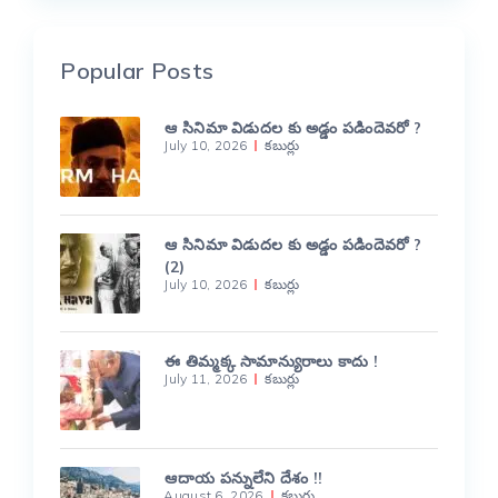
Popular Posts
ఆ సినిమా విడుదల కు అడ్డం పడిందెవరో ?
July 10, 2026
కబుర్లు
ఆ సినిమా విడుదల కు అడ్డం పడిందెవరో ?
(2)
July 10, 2026
కబుర్లు
ఈ తిమ్మక్క సామాన్యురాలు కాదు !
July 11, 2026
కబుర్లు
ఆదాయ పన్నులేని దేశం !!
August 6, 2026
కబుర్లు