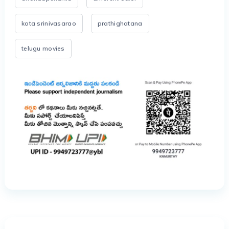
kota srinivasarao
prathighatana
telugu movies