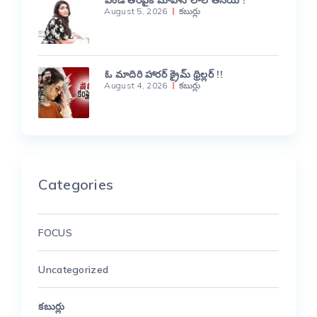
వెండి తెరపైకి మోహన్ లాల్ తనయ !
August 5, 2026
కబుర్లు
ఓ మాదిరి హారర్ క్రైమ్ థ్రిల్లర్ !!
August 4, 2026
కబుర్లు
Categories
FOCUS
Uncategorized
కబుర్లు