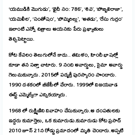
‘యముడికి మొగుడు’, ‘ఖైదీ నం: 786’, ‘శివ’, ‘బొబ్బిలిరాజా’,
‘యమలీల’, ‘సంతోషం’, ‘బొమ్మరిల్లు’, ‘అతడు’, ‘రేసు గుర్రం’
ఇలాంటి ఎన్నో చిత్రాలు ఆయనకు
పేరు
ప్రఖ్యాతులు
తెచ్చిపెట్టాయి.
కోట కేవలం తెలుగులోనే కాదు.. తమిళం, హిందీ భాషల్లో
కూడా తన సత్తా చాటారు. 9 నంది అవార్డులు, సైమా అవార్డు
గెలుచుకున్నారు. 2015లో పద్మశ్రీ
పురస్కారం
పొందారు
.
1990
దశకంలో
బీజేపీలో చేరారు. 1999లో విజయవాడ
ఈస్ట్ ఎమ్మెల్యేగా ఎన్నికయ్యారు.
1968 లో రుక్ష్మిణిని వివాహం చేసుకున్నారు.
ఆ
దంపతులకు
ఇద్దరు కుమార్తెలు, ఒక కుమారుడు.కుమారుడు కోట ప్రసాద్
2010 జూన్ 21న రోడ్డు ప్రమాదంలో మృతి చెందారు.
అప్పటి