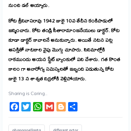
నుంచి
డల్
అయ్యారు
.
కోట శ్రీనివాసరావు 1942 జులై 10వ తేదీన కంకిపాడులో
జన్మించారు. కోట తండ్రి సీతారామాంజనేయులు డాక్టర్. కోట
కూడా డాక్టర్ కావాలనే అనుకున్నారు. అయితే
నటన
పట్ల
ఆసక్తితో నాటకాల వైపు
మొగ్గు
చూపారు
. సినిమాల్లోకి
రాకముందు ఆయన స్టేట్ బ్యాంకులో పని చేశారు.
గత
కొంత
కాలం
గా
అనారోగ్య
సమస్యలతో
ఇబ్బంది
పడుతున్న
కోట
జులై
13
న
శాశ్వత
నిద్రలోకి
వెళ్లిపోయారు
.
Sharing is Caring...
Facebook
Twitter
WhatsApp
Gmail
Blogger
Share
ahanaapellanta
different actor