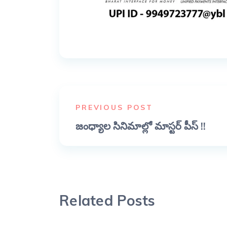
PREVIOUS POST
జంధ్యాల సినిమాల్లో మాస్టర్ పీస్ !!
Related Posts