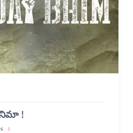
నిమా !
TS