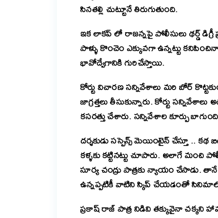
సినతల్లి చుట్టూనే తిరుగుతుంది.
ఇక లాకప్ లో రాజన్నపై పోలీసులు థర్డ్ డిగ్
పాళ్ళు కొంచెం ఎక్కువగా ఉన్నట్టు కనిపించినా
భావోద్వేగానికి గురిచేస్తాయి.
కోర్టు విచారణ సన్నివేశాలు మరి బోర్ కొట్
జాగ్రత్తలు తీసుకున్నారు. కోర్టు సన్నివేశా
కసరత్తు చేశారు. సన్నివేశాల కూర్పు బాగుంది
దర్శకుడు సస్పెన్స్ మెయింటైన్ చేస్తూ .. 
కళ్ళకు కట్టినట్టు చూపారు. అలాగే మంచి 
సూర్య చంద్రు పాత్రకు న్యాయం చేసాడు. తా
ఉన్నప్పటికీ వాటిని స్కిప్ చేయడంతో సినిమా
ప్రకాష్ రాజ్ పాత్ర నిడివి తక్కువైనా చక్కని