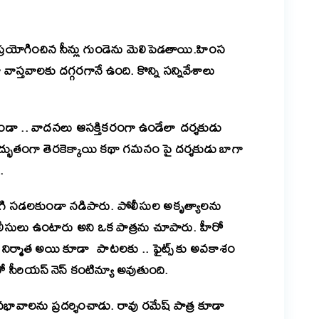
రీ ప్రయోగించిన సీన్లు గుండెను మెలిపెడతాయి.హింస
 వాస్తవాలకు దగ్గరగానే ఉంది. కొన్ని సన్నివేశాలు
టకుండా .. వాదనలు ఆసక్తికరంగా ఉండేలా దర్శకుడు
లు అద్భుతంగా తెరకెక్కాయి కథా గమనం పై దర్శకుడు బాగా
.
కథ బిగి సడలకుండా నడిపారు. పోలీసుల అకృత్యాలను
పోలీసులు ఉంటారు అని ఒక పాత్రను చూపారు. హీరో
నే నిర్మాత అయి కూడా పాటలకు .. ఫైట్స్ కు అవకాశం
లో సీరియస్ నెస్ కంటిన్యూ అవుతుంది.
 హావభావాలను ప్రదర్శించాడు. రావు రమేష్ పాత్ర కూడా