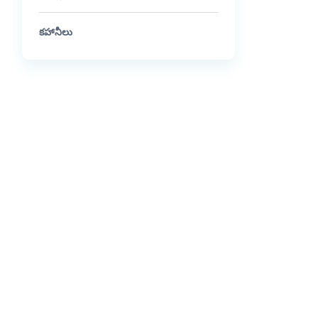
కహానీలు