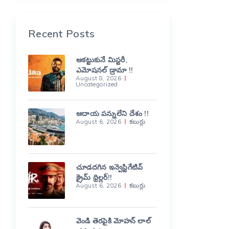
Recent Posts
ఆకట్టుకునే మిస్టరీ,
ఎమోషనల్ డ్రామా !!
August 8, 2026
Uncategorized
ఆదాయ పన్నులేని దేశం !!
August 6, 2026
కబుర్లు
చూడదగిన ఇన్వెస్టిగేటివ్
క్రైమ్ థ్రిల్లర్!!
August 6, 2026
కబుర్లు
వెండి తెరపైకి మోహన్ లాల్