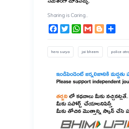
సమేతంగా చూడవచ్చు.
Sharing is Caring...
Facebook
Twitter
WhatsApp
Gmail
Blogg
Sh
hero surya
jai bheem
police atr