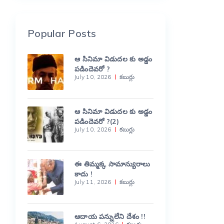
Popular Posts
ఆ సినిమా విడుదల కు అడ్డం
పడిందెవరో ?
July 10, 2026
కబుర్లు
ఆ సినిమా విడుదల కు అడ్డం
పడిందెవరో ?(2)
July 10, 2026
కబుర్లు
ఈ తిమ్మక్క సామాన్యురాలు
కాదు !
July 11, 2026
కబుర్లు
ఆదాయ పన్నులేని దేశం !!