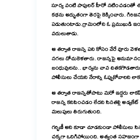
సూర్య వంటి పాపులర్ హీరో నటించడంతో ఈ సిన
కథను అద్భుతంగా తెరపై కెక్కించారు. గిరి
పడుతుంటాడు.గ్రామంలోని ఓ ప్రముఖుడి ఇంట్ల
వదులుతాడు.
ఆ తర్వాత రాజన్న పని కోసం వేరే వూరు వె
నగలు దోచుకెళతారు. రాజన్నపై అనుమానంతో 
బంధువులను.. భార్యను చావ చితకగొడతారు
పోలీసులు చేయని నేరాన్ని ఓప్పుకోవాలని లా
ఆ తర్వాత రాజన్నతోపాటు మరో ఇద్దరు లాకప్
రాజన్న కనిపించడం లేదని సినతల్లి అడ్వకేట
మలుపులు తిరుగుతుంది.
గర్భిణీ అని కూడా చూడకుండా పోలీసులు సినతల
చక్కగా ఒదిగిపోయింది. అత్యంత సహజంగా న