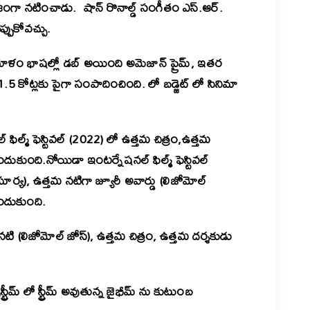
హజంగా నటించాడు.
షాన్‌ రొనాల్డ్‌ సంగీతం ఎస్‌.ఆర్‌.
ప్పుకోవచ్చు.
ళం భాషల్లో డబ్ అయింది అమెజాన్ ప్రైమ్, ఇతర
.5 కోట్లకు పైగా సంపాదించింది. లో బడ్జెట్ లో సినిమా
ఫిల్మ్ ఫెస్టివల్ (2022) లో ఉత్తమ చిత్రం,ఉత్తమ
ుంది.నోయిడా ఇంటర్నేషనల్ ఫిల్మ్ ఫెస్టివల్
ూర్య), ఉత్తమ నటిగా జ్యూరీ అవార్డు (లిజోమోల్
 అందుకుంది.
ి (లిజోమోల్ జోస్), ఉత్తమ చిత్రం, ఉత్తమ దర్శకుడు
్ట్రీమ్ లో స్ట్రీమ్ అవుతున్న జైభీమ్ ను కుటుంబ