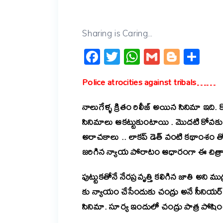
Sharing is Caring...
Facebook
Twitter
WhatsApp
Gmail
Blogg
Sh
Police atrocities against tribals……
నాలుగేళ్ళ క్రితం రిలీజ్ అయిన సినిమా ఇది. 
సినిమాలు ఆకట్టుకుంటాయి . మొదటి కోవకు 
అరాచకాలు .. లాకప్ డెత్ వంటి కథాంశం తో
జరిగిన న్యాయ పోరాటం ఆధారంగా ఈ చిత్రా
పుట్టుకతోనే నేరప్రవృత్తి కలిగిన జాతి అన
కు న్యాయం చేసేందుకు చంద్రు అనే సీనియర్
సినిమా.
సూర్య ఇందులో చంద్రు పాత్ర పోషి