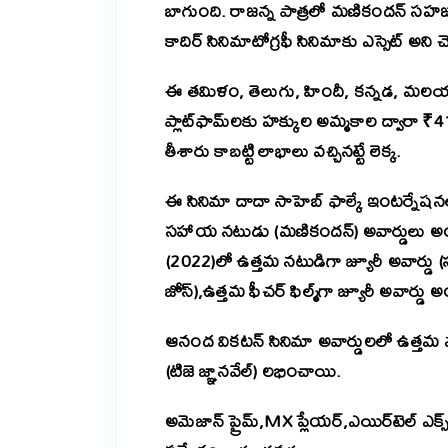
బాగుంది. రాజన్న పాత్రలో మణికందన్ స
కాదిర్‌ సినిమాటోగ్రఫీ సినిమాకు ఎస్సెట్ అని చె
ఈ తమిళం, తెలుగు, హిందీ, కన్నడ, మలయా
ప్లాట్‌ఫామ్‌లకు హక్కుల అమ్మకాల ద్వారా ₹41
తీశారు కాబట్టి లాభాలు వచ్చినట్టే లెక్క.
ఈ సినిమా దాదా సాహెబ్ ఫాల్కే ఇంటర్నేషనల్ 
సహాయ నటుడు (మణికందన్) అవార్డులు అందుక
(2022)లో ఉత్తమ నటుడిగా జ్యూరీ అవార్డు (స
జోస్),ఉత్తమ ఫీచర్ ఫిల్మ్‌గా జ్యూరీ అవార్డు
ఆనంద వికటన్ సినిమా అవార్డులలో ఉత్తమ నట
(టిజె జ్ఞానవేల్) లభించాయి.
అమెజాన్ ప్రైమ్,MX ప్లేయర్,ఎయిర్‌టెల్ ఎక్స్‌స