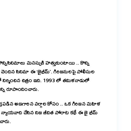
er
are
కొన్నిసినిమాలు మనస్సుకి హత్తుకుంటాయి .. కొన్ని
చెందిన సినిమా ఈ ‘జైభీమ్’. గిరిజనులపై పోలీసుల
 నిర్మించిన చిత్రం ఇది. 1993 లో తమిళనాడులో
న్ని రూపొందించారు.
ి ముద్రపడిన అణగారిన వర్గాల కోసం .. ఒక గిరిజన మహిళ
 న్యాయవాది చేసిన నిజ జీవిత పోరాట కథే ఈ జై భీమ్
ంచారు.