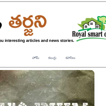
హోమ్
కబుర్లు
కహానీలు