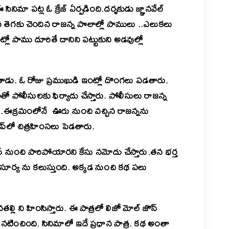
ిమా పట్ల ఓ క్రేజ్ ఏర్పడింది.దర్శకుడు జ్ఞానవేల్
జన తెగకు చెందిన రాజన్న పొలాల్లో పాములు ..ఎలుకలు
ో పాము దూరితే దానిని పట్టుకుని అడవుల్లో
ళతాడు. ఓ రోజు ప్రముఖుడి ఇంట్లో దొంగలు పడతారు.
పోలీసులకు ఫిర్యాదు చేస్తారు. పోలీసులు రాజన్న
.ఈక్రమంలోనే ఊరు నుంచి వచ్చిన రాజన్నను
కప్‌లో చిత్రహింసలు పెడతారు.
‌ నుంచి పారిపోయారని కేసు నమోదు చేస్తారు.తన భర్త
్ సూర్య ను కలుస్తుంది. అక్కడ నుంచి కథ పలు
్లి ని హింసిస్తారు. ఈ పాత్రలో లిజో మోల్ జొస్
టించింది. సినిమాలో ఇదే ప్రధాన పాత్ర. కథ అంతా