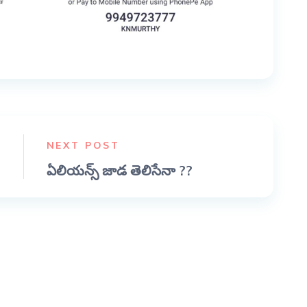
NEXT POST
ఏలియన్స్ జాడ తెలిసేనా ??