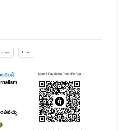
er
are
ocities
tribal