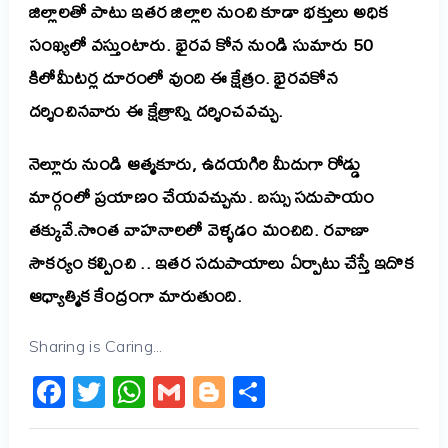
జిల్లాలతో పాటు ఇతర జిల్లాల నుంచి కూడా భక్తులు అధిక
సంఖ్యలో వస్తుంటారు. భైరవ కోన నుండి సుమారు 50
కిలోమీటర్ల దూరంలో వుంది ఈ క్షేత్రం. భైరవకోన
దర్శించినవారు ఈ క్షేత్రాన్ని దర్శించవచ్చు.
నెల్లూరు నుండి ఆత్మకూరు, ఉదయగిరి
మీదుగా
రోడ్డు
మార్గంలో ప్రయాణం చేయవచ్చును. బస్సు సదుపాయం
తక్కువే.సొంత వాహనాలలో వెళ్ళడం మంచిది. రవాణా
సౌకర్యం కల్పించి .. ఇతర సదుపాయాలు ఏర్పాటు చేస్తే ఇదొక
ఆధ్యాత్మిక కేంద్రంగా మారుతుంది.
Sharing is Caring...
Facebook
Twitter
WhatsApp
Gmail
Blogger
Share