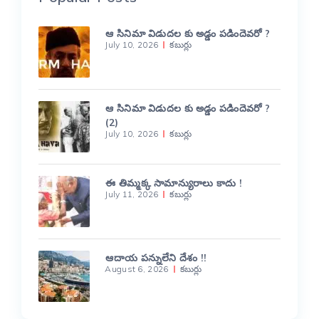
ఆ సినిమా విడుదల కు అడ్డం పడిందెవరో ?
July 10, 2026
కబుర్లు
ఆ సినిమా విడుదల కు అడ్డం పడిందెవరో ?
(2)
July 10, 2026
కబుర్లు
ఈ తిమ్మక్క సామాన్యురాలు కాదు !
July 11, 2026
కబుర్లు
ఆదాయ పన్నులేని దేశం !!
August 6, 2026
కబుర్లు