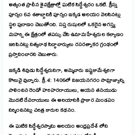
అత్యంత ప్రాచీన శైవక్షేత్రాల్లో ఘటిక సిద్దేశ్వరం ఒకటి. క్రీస్తు
పూర్వం 6వ శతాబ్దానికి పూర్వం ఇక్కడ ఆలయం వెలసినట్లు
స్థల పురాణం చెబుతోంది. సప్త రుషులలో ఒకరైన అగస్త్య
మహర్షి ఈ క్షేత్రంలో తపస్సు చేసి ఉమామహేశ్వరుల కల్యాణం
జరిపినట్లు నిత్యనాథ సిద్ధాచార్యులు రసరత్నాకర గ్రంథంలో
ప్రస్తావించారని
చెబుతారు.
ఇక్కడి శివుడు సిద్దేశ్వరునిగా, అమ్మవారు ఇష్టకామేశ్వరిగా
కొలువై వున్నారు. క్రీ.శ: 1406లో విజయనగరం సామ్రాజ్యాన్ని
పాలించిన రెండో హరిహరరాయులు, ఆయన తనయుడు
మొదటి దేవరాయులు ఈ ఆలయానికి ప్రాకార మండపం
నిర్మించినట్లు చరిత్ర కారుల కథనం.
ఈ ఘటిక సిద్ధేశ్వరస్వామి ఆలయం ఆంధ్రప్రదేశ్ లోని