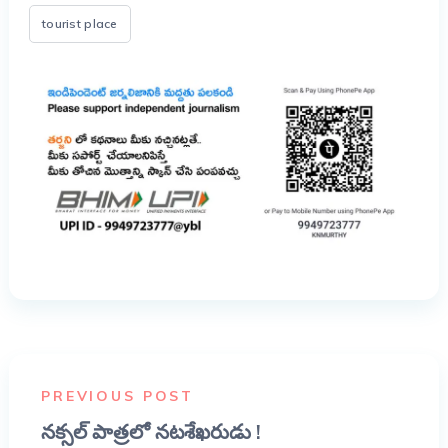
tourist place
PREVIOUS POST
నక్సల్ పాత్రలో నటశేఖరుడు !