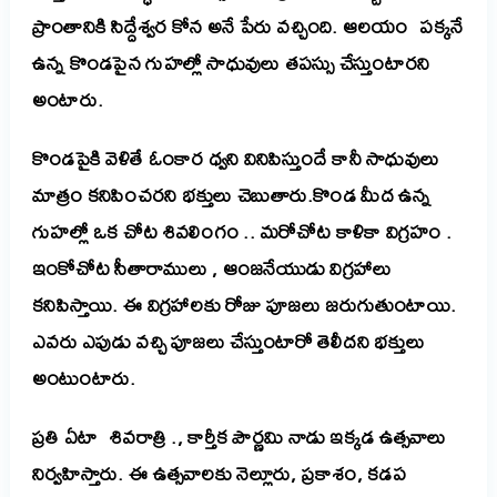
ప్రాంతానికి సిద్దేశ్వర కోన అనే పేరు వచ్చింది. ఆలయం పక్కనే
ఉన్న కొండపైన గుహల్లో సాధువులు తపస్సు చేస్తుంటారని
అంటారు.
కొండపైకి వెళితే ఓంకార ధ్వని వినిపిస్తుందే కానీ సాధువులు
మాత్రం కనిపించరని భక్తులు చెబుతారు.కొండ మీద ఉన్న
గుహల్లో ఒక చోట శివలింగం .. మరోచోట కాళికా విగ్రహం .
ఇంకోచోట సీతారాములు , ఆంజనేయుడు విగ్రహాలు
కనిపిస్తాయి. ఈ విగ్రహాలకు రోజు పూజలు జరుగుతుంటాయి.
ఎవరు ఎపుడు వచ్చి పూజలు చేస్తుంటారో తెలీదని భక్తులు
అంటుంటారు.
ప్రతి ఏటా శివరాత్రి ., కార్తీక పౌర్ణమి నాడు ఇక్కడ ఉత్సవాలు
నిర్వహిస్తారు. ఈ ఉత్సవాలకు నెల్లూరు, ప్రకాశం, కడప