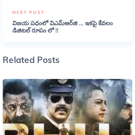
NEXT POST
విజయ పధంలో విఎమ్ఆర్‌జి ... ఇకపై కేవలం
డిజిటల్ రూపం లో !!
Related Posts