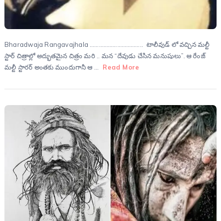
Bharadwaja Rangavajhala …………………………….. టాలీవుడ్ లో వచ్చిన మల్టీ
స్టార్ చిత్రాల్లో అద్భుతమైన చిత్రం మరి .. మన “దేవుడు చేసిన మనుషులు”. ఆ రేంజ్
మల్టీ స్టారర్ అంతకు ముందుగానీ ఆ …
Read More