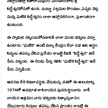
నెల్లూరుజిల్లా సీతారామపురం మండలంలోని శ్రీ
సిద్ధేశ్వరకోనలో ఉంది. చుట్టూ నల్లమల కొండలు,పచ్చని చెట్ల
మధ్య ఘటిక సిద్దేశ్వరం చాలా ఆహ్లాదకరంగా, ప్రశాంతంగా
ఉంటుంది.
ఈ స్వామిని దర్శించుకోవడానికి చాలా మంది భక్తులు వస్తూ
ఉంటారు.”ఘటిక” అంటే విద్యా కేంద్రం లేదా సభ అని అర్థం.
సిద్ధులు తపస్సు చేసిన ప్రదేశం కాబట్టి దీనికి “సిద్ధేశ్వర” అనే
పేరు వచ్చింది. ఈ రెండు పేర్లు కలిసి “ఘటిక సిద్ధేశ్వర” అనే
పేరు ఏర్పడింది.
ఆదరణ లేక శిథిలావస్థకు చేరుకున్న దశలో ఈ ఆలయాన్ని
1974లో అవధూత కాశినాయన పునరుద్ధించారు. కాశీ
నాయన ఆశ్రమం వారు భక్తులకు నిత్యాన్నదానం
చేస్తుంటారు.
సిద్ధులు తపస్సు చేసిన ప్రాంతం కాబట్టి ఈ