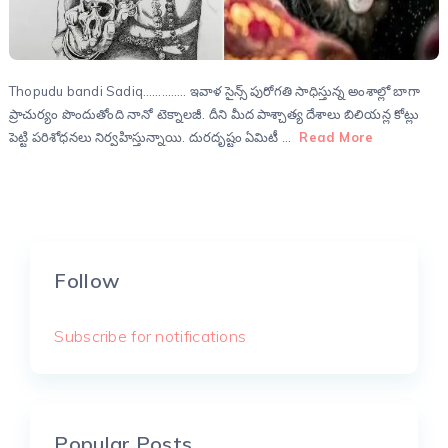
Thopudu bandi Sadiq………….. ఇవాళ సైన్స్ పురోగతి సాధిస్తున్న అంశాల్లో బాగా
ప్రాచుర్యం పొందుతోంది నానో టెక్నాలజీ. దీని మీద పాశ్చాత్య దేశాలు బిలియన్ల కోట్లు
పెట్టి పరిశోధనలు నిర్వహిస్తున్నాయి. దురదృష్టం ఏమిటీ …
Read More
Follow
Subscribe for notifications
Popular Posts