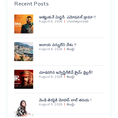
Recent Posts
ఆకట్టుకునే మిస్టరీ, ఎమోషనల్ డ్రామా !!
August 8, 2026
Uncategorized
ఆదాయ పన్నులేని దేశం !!
August 6, 2026
కబుర్లు
చూడదగిన ఇన్వెస్టిగేటివ్ క్రైమ్ థ్రిల్లర్!!
August 6, 2026
కబుర్లు
వెండి తెరపైకి మోహన్ లాల్ తనయ !
August 5, 2026
కబుర్లు