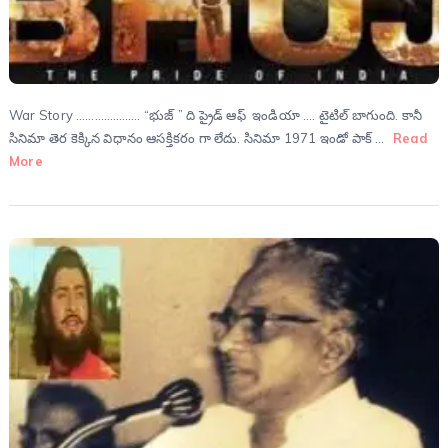
War Story ………………… “భుజ్ ” ది ప్రైడ్ ఆఫ్ ఇండియా …. టైటిల్ బాగుంది. కానీ
సినిమా తెర కెక్కిన విధానం ఆసక్తికరం గా లేదు. సినిమా 1971 ఇండో పాక్ …
Read
More