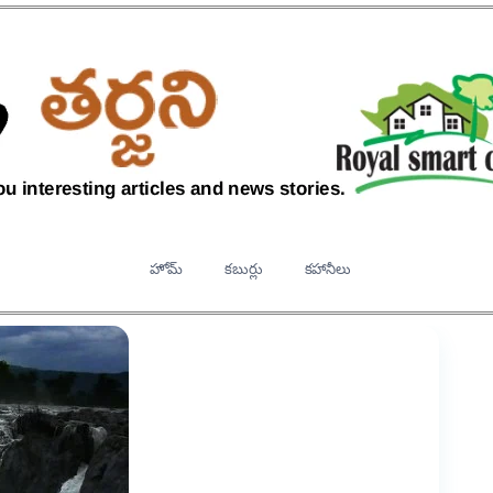
హోమ్
కబుర్లు
కహానీలు