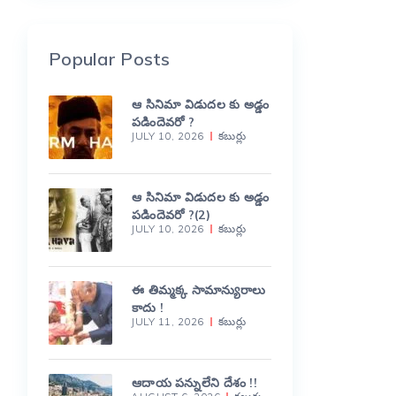
Popular Posts
ఆ సినిమా విడుదల కు అడ్డం
పడిందెవరో ?
JULY 10, 2026
కబుర్లు
ఆ సినిమా విడుదల కు అడ్డం
పడిందెవరో ?(2)
JULY 10, 2026
కబుర్లు
ఈ తిమ్మక్క సామాన్యురాలు
కాదు !
JULY 11, 2026
కబుర్లు
ఆదాయ పన్నులేని దేశం !!