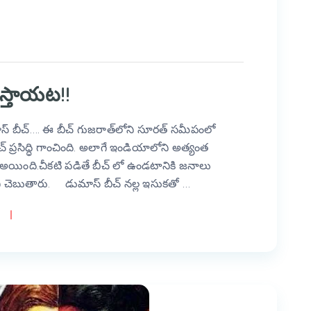
స్తాయట!!
ీచ్…. ఈ బీచ్ గుజరాత్‌లోని సూరత్ సమీపంలో
్రసిద్ధి గాంచింది. అలాగే ఇండియాలోని అత్యంత
యింది.చీకటి పడితే బీచ్ లో ఉండటానికి జనాలు
చెబుతారు. డుమాస్ బీచ్ నల్ల ఇసుకతో …