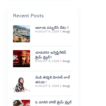
Recent Posts
ఆదాయ పన్నులేని దేశం !!
AUGUST 6, 2026
కబుర్లు
చూడదగిన ఇన్వెస్టిగేటివ్
క్రైమ్ థ్రిల్లర్!!
AUGUST 6, 2026
కబుర్లు
వెండి తెరపైకి మోహన్ లాల్
తనయ !
AUGUST 5, 2026
కబుర్లు
ఓ మాదిరి హారర్ క్రైమ్ థ్రిల్లర్