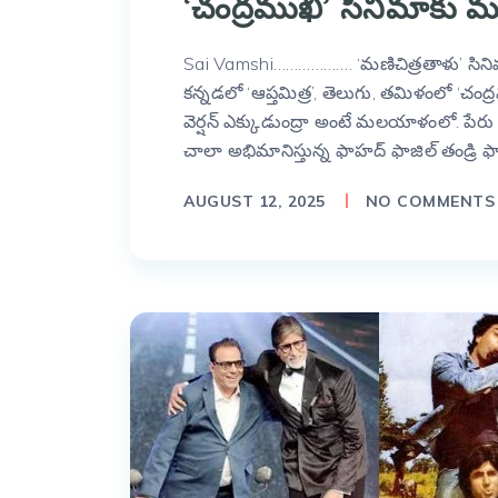
‘చంద్రముఖి’ సినిమాకు
Sai Vamshi………………. ‘మణిచిత్రతాళు’ సినిమా 
కన్నడలో ‘ఆప్తమిత్ర’, తెలుగు, తమిళంలో ‘చంద
వెర్షన్ ఎక్కుడుంద్రా అంటే మలయాళంలో. పేర
చాలా అభిమానిస్తున్న ఫాహద్ ఫాజిల్ తండ్రి ఫాజ
AUGUST 12, 2025
NO COMMENTS