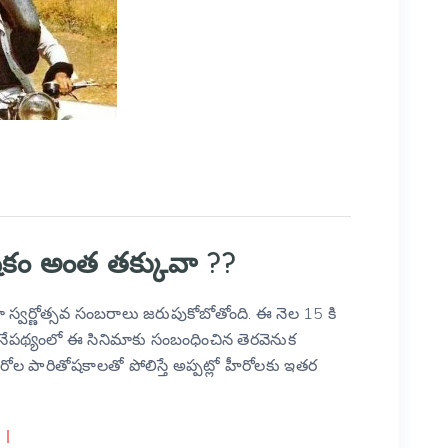
తోషకం అంత తక్కువా ??
్వర్ణోత్సవ సంబరాలు జరుపుకోబోతోంది. ఈ నెల 15 కి
ఈ నేపథ్యంలో ఈ సినిమాకు సంబంధించిన తెరవెనుక
ల పారితోషకాలతో పోలిస్తే అప్పట్లో హీరోలకు ఇతర