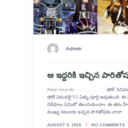
Admin
ఆ ఇద్దరికి ఇచ్చిన పారి
Rare records ……………………… ‘షోలే’ సినిమా స
షోలే విడుదలై 50 ఏళ్ళు పూర్తి అవుతుంది. 
విశేషాలు ఏమిటో తెలుసుకుందాం. ఈ తరం హీరో
ముఖ్య నటులకు ఇచ్చిన పారితోషకం చాలా …
AUGUST 5, 2025
NO COMMENTS