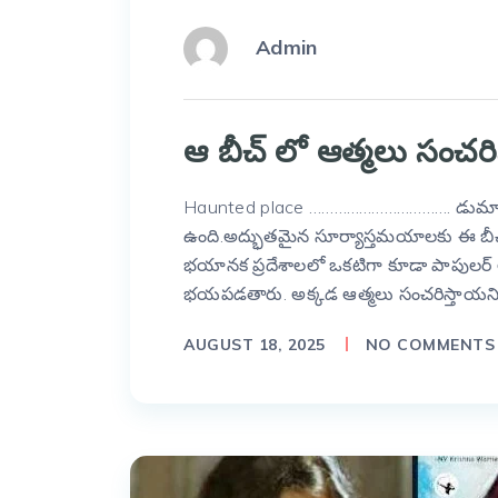
Admin
ఆ బీచ్ లో ఆత్మలు సంచరి
Haunted place ……………………………. డుమాస్ బ
ఉంది.అద్భుతమైన సూర్యాస్తమయాలకు ఈ బీచ్ ప
భయానక ప్రదేశాలలో ఒకటిగా కూడా పాపులర్ అ
భయపడతారు. అక్కడ ఆత్మలు సంచరిస్తాయని 
AUGUST 18, 2025
NO COMMENTS