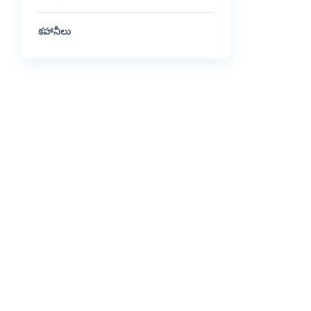
కహానీలు