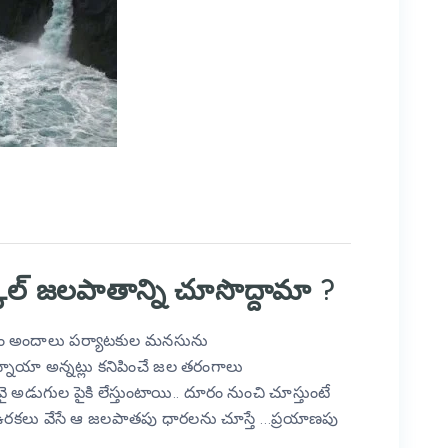
్ జలపాతాన్ని చూసొద్దామా ?
తం అందాలు పర్యాటకుల మనసును
్నాయా అన్న‌ట్లు కనిపించే జల తరంగాలు
 అడుగుల పైకి లేస్తుంటాయి.. దూరం నుంచి చూస్తుంటే
‌క‌లు వేసే ఆ జ‌ల‌పాత‌పు ధారలను చూస్తే …ప్రయాణపు