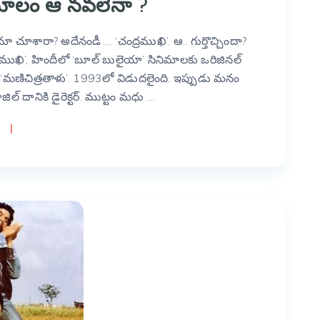
 మూలం ఆ నవలేనా ?
చూశారా? అదేనండీ … ‘చంద్రముఖి’. ఆ.. గుర్తొచ్చిందా?
్రముఖి’, హిందీలో ‘బూల్ బులైయా’ సినిమాలకు ఒరిజినల్
ు ‘మణిచిత్రతాళు’. 1993లో విడుదలైంది. ఇప్పుడు మనం
ిల్ దానికి డైరెక్టర్. ముట్టం మధు …