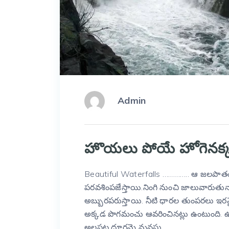
Admin
హొయలు పోయే హోగెనక్కల
Beautiful Waterfalls ………….. ఆ జలపా
పరవశింపజేస్తాయి.నింగి నుంచి జాలువారుతున
అబ్బురపరుస్తాయి. నీటి ధారల తుంపరలు ఇరవై
అక్కడ పొగమంచు ఆవరించినట్లు ఉంటుంది. ఉర
అల‌స‌ట దూర‌మై మ‌న‌సు …