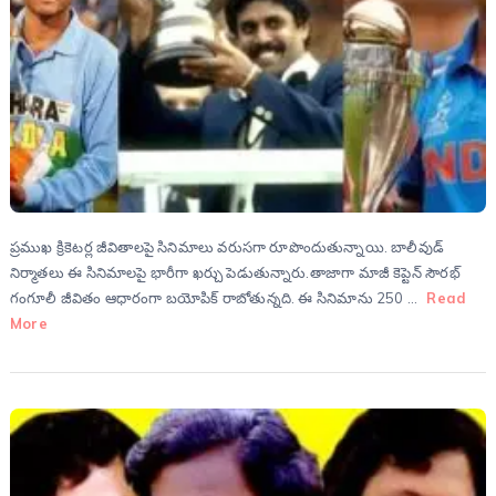
ప్రముఖ క్రికెటర్ల జీవితాలపై సినిమాలు వరుసగా రూపొందుతున్నాయి. బాలీవుడ్
నిర్మాతలు ఈ సినిమాలపై భారీగా ఖర్చు పెడుతున్నారు.తాజాగా మాజీ కెప్టెన్ సౌరభ్
గంగూలీ జీవితం ఆధారంగా బయోపిక్ రాబోతున్నది. ఈ సినిమాను 250 …
Read
More