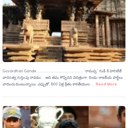
Govardhan Gande ……………………………………………. “రామప్ప” గుడి కి హెరిటేజ్
వారసత్వ గుర్తింపు రావడం … అది తమ గొప్పేనని విచిత్రంగా రెండు రాజకీయ పార్టీలు
వాదించుకుంటున్నాయి. ఎప్పుడో, 800 ఏళ్ల క్రితం కాకతీయుల …
Read More