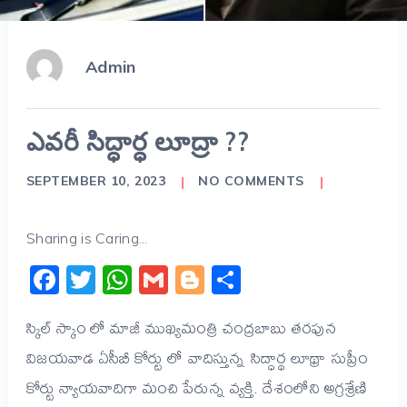
Admin
ఎవరీ సిద్ధార్ధ లూద్రా ??
SEPTEMBER 10, 2023
NO COMMENTS
Sharing is Caring...
Facebook
Twitter
WhatsApp
Gmail
Blogger
Share
స్కిల్ స్కాం లో మాజీ ముఖ్యమంత్రి చంద్రబాబు తరపున
విజయవాడ ఏసీబీ కోర్టు లో వాదిస్తున్న సిద్ధార్థ లూథ్రా సుప్రీం
కోర్టు న్యాయవాదిగా మంచి పేరున్న వ్యక్తి. దేశంలోని అగ్రశ్రేణి