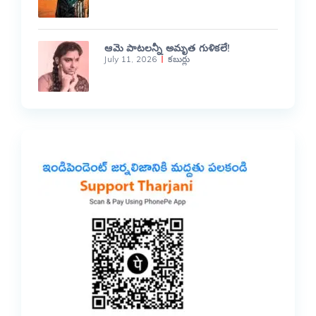
ఆమె పాటలన్నీ అమృత గుళికలే!
July 11, 2026
కబుర్లు