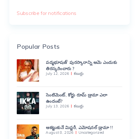
Subscribe for notifications
Popular Posts
పద్మభూషణ్’ పురస్కారాన్ని ఆమె ఎందుకు
తిరస్కరించారు ?
July 12, 2026
కబుర్లు
సెంటిమెంట్, కోర్టు రూమ్ డ్రామా ఎలా
ఉందంటే?
July 13, 2026
కబుర్లు
ఆకట్టుకునే మిస్టరీ, ఎమోషనల్ డ్రామా !!
August 8, 2026
Uncategorized