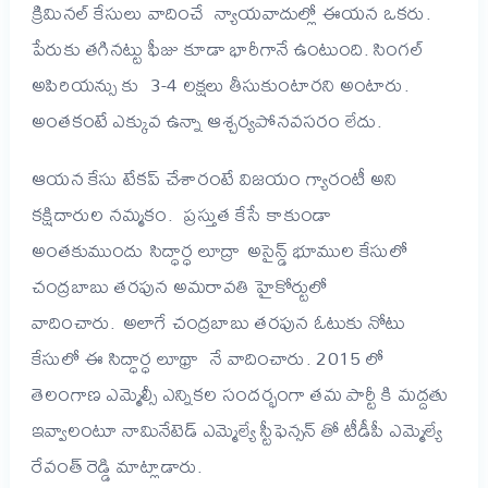
క్రిమినల్ కేసులు వాదించే న్యాయవాదుల్లో ఈయన ఒకరు.
పేరుకు తగినట్టు ఫీజు కూడా భారీగానే ఉంటుంది. సింగల్
అపిరియన్సు కు 3-4 లక్షలు తీసుకుంటారని అంటారు.
అంతకంటే ఎక్కువ ఉన్నా ఆశ్చర్యపోనవసరం లేదు.
ఆయన కేసు టేకప్ చేశారంటే విజయం గ్యారంటీ అని
కక్షిదారుల నమ్మకం. ప్రస్తుత కేసే కాకుండా
అంతకుముందు సిద్ధార్ధ లూద్రా అసైన్డ్ భూముల కేసులో
చంద్రబాబు తరపున అమరావతి హైకోర్టులో
వాదించారు. అలాగే చంద్రబాబు తరపున ఓటుకు నోటు
కేసులో ఈ సిద్ధార్ధ లూథ్రా నే వాదించారు. 2015 లో
తెలంగాణ ఎమ్మెల్సీ ఎన్నికల సందర్భంగా తమ పార్టీ కి మద్దతు
ఇవ్వాలంటూ నామినేటెడ్ ఎమ్మెల్యే స్టీఫెన్సన్ తో టీడీపీ ఎమ్మెల్యే
రేవంత్ రెడ్డి మాట్లాడారు.