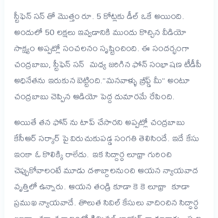
స్టీఫెన్ సన్ తో మొత్తం రూ. 5 కోట్లకు డీల్ ఒకే అయింది.
అందులో 50 లక్షలు ఇవ్వడానికి ముందు కొచ్చిన వీడియో
సాక్ష్యం అప్పట్లో సంచలనం సృష్టించింది. ఈ సందర్భంగా
చంద్రబాబు, స్టీఫెన్ సన్ మధ్య జరిగిన ఫోన్ సంభాషణ టీడీపీ
అధినేతను ఇరుకున బెట్టింది.”మనవాళ్ళు బ్రీఫ్డ్ మీ” అంటూ
చంద్రబాబు చెప్పిన ఆడియో పెద్ద దుమారమే రేపింది.
అయితే తన ఫోన్ ను టాప్ చేసారని అప్పట్లో చంద్రబాబు
కేసీఆర్ సర్కార్ పై విరుచుకుపడ్డ సంగతి తెలిసిందే. ఇదే కేసు
ఇంకా ఓ కొలిక్కి రాలేదు. ఇక సిద్దార్ధ లూథ్రా గురించి
చెప్పుకోవాలంటే మూడు దశాబ్దాలనుంచి ఆయన న్యాయవాద
వృత్తిలో ఉన్నారు. ఆయన తండ్రి కూడా కె కె లూథ్రా కూడా
ప్రముఖ న్యాయవాదే. తొలుత సివిల్ కేసులు వాదించిన సిద్ధార్ధ