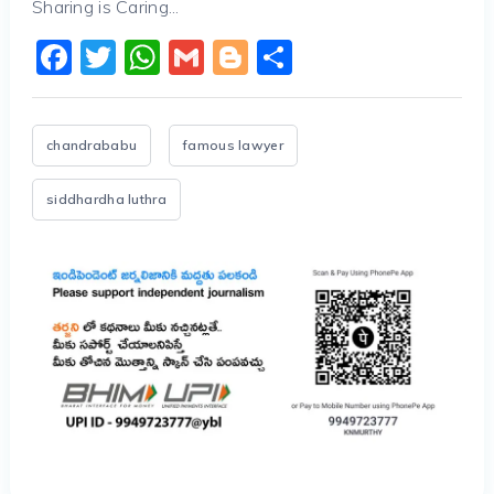
Sharing is Caring...
Facebook
Twitter
WhatsApp
Gmail
Blogger
Share
chandrababu
famous lawyer
siddhardha luthra