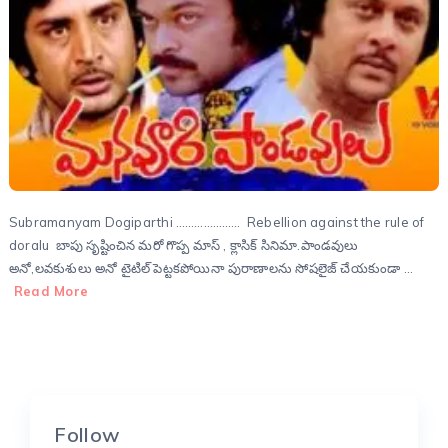
Subramanyam Dogiparthi ………………… Rebellion against the rule of
doralu బాపు సృష్టించిన మరో గొప్ప మాస్ , క్లాసిక్ సినిమా.పాండవులు
అనో,లవకుశులు అనో టైటిల్ పెట్టకపోయినా పురాణాలను సోషలైజ్ చేయకుండా …
Read More
Follow