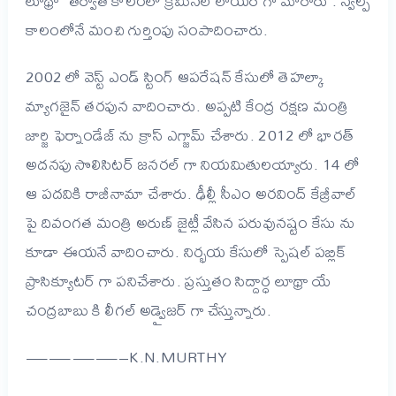
లూథ్రా తర్వాత కాలంలో క్రిమినల్ లాయర్ గా మారారు . స్వల్ప
కాలంలోనే మంచి గుర్తింపు సంపాదించారు.
2002 లో వెస్ట్ ఎండ్ స్టింగ్ ఆపరేషన్ కేసులో తెహల్కా
మ్యాగజైన్ తరపున వాదించారు. అప్పటి కేంద్ర రక్షణ మంత్రి
జార్జి ఫెర్నాండేజ్ ను క్రాస్ ఎగ్జామ్ చేశారు. 2012 లో భారత్
అదనపు సొలిసిటర్ జనరల్ గా నియమితులయ్యారు. 14 లో
ఆ పదవికి రాజీనామా చేశారు. ఢీల్లీ సీఎం అరవింద్ కేజ్రీవాల్
పై దివంగత మంత్రి అరుణ్ జైట్లీ వేసిన పరువునష్టం కేసు ను
కూడా ఈయనే వాదించారు. నిర్భయ కేసులో స్పెషల్ పబ్లిక్
ప్రాసిక్యూటర్ గా పనిచేశారు. ప్రస్తుతం సిద్దార్ధ లూథ్రా యే
చంద్రబాబు కి లీగల్ అడ్వైజర్ గా చేస్తున్నారు.
————–K.N.MURTHY