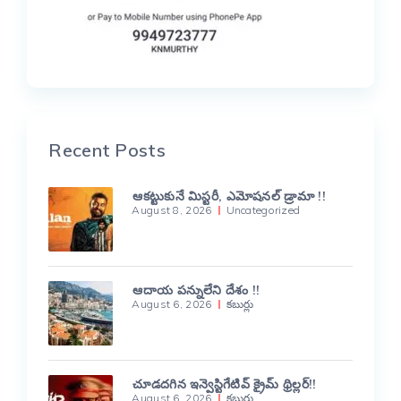
Recent Posts
ఆకట్టుకునే మిస్టరీ, ఎమోషనల్ డ్రామా !!
August 8, 2026
Uncategorized
ఆదాయ పన్నులేని దేశం !!
August 6, 2026
కబుర్లు
చూడదగిన ఇన్వెస్టిగేటివ్ క్రైమ్ థ్రిల్లర్!!
August 6, 2026
కబుర్లు