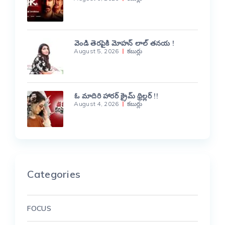
వెండి తెరపైకి మోహన్ లాల్ తనయ !
August 5, 2026
కబుర్లు
ఓ మాదిరి హారర్ క్రైమ్ థ్రిల్లర్ !!
August 4, 2026
కబుర్లు
Categories
FOCUS