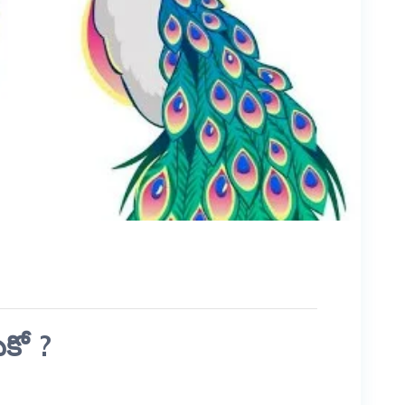
ేకో ?