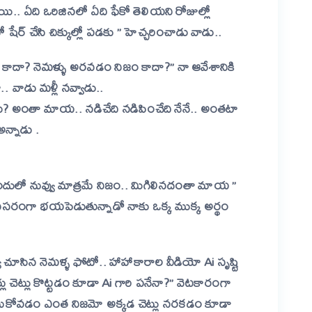
ి.. ఏది ఒరిజినలో ఏది ఫేకో తెలియని రోజుల్లో
 చేసి చిక్కుల్లో పడకు ” హెచ్చరించాడు వాడు..
నల్ కాదా? నెమళ్ళు అరవడం నిజం కాదా?” నా ఆవేశానికి
ా.. వాడు మళ్లీ నవ్వాడు..
ు? అంతా మాయ.. నడిచేది నడిపించేది నేనే.. అంతటా
అన్నాడు .
 ఇందులో నువ్వు మాత్రమే నిజం.. మిగిలినదంతా మాయ ”
 అనవసరంగా భయపెడుతున్నాడో నాకు ఒక్క ముక్క అర్థం
 చూసిన నెమళ్ళ ఫోటో.. హాహాకారాల వీడియో Ai సృష్టి
 చెట్లు కొట్టడం కూడా Ai గారి పనేనా?” వెటకారంగా
 చూసుకోవడం ఎంత నిజమో అక్కడ చెట్లు నరకడం కూడా