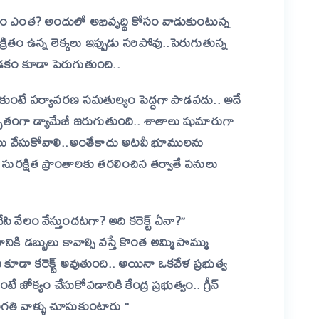
తీర్ణం ఎంత? అందులో అభివృద్ధి కోసం వాడుకుంటున్న
ల క్రితం ఉన్న లెక్కలు ఇప్పుడు సరిపోవు..పెరుగుతున్న
ం కూడా పెరుగుతుంది..
ుకుంటే పర్యావరణ సమతుల్యం పెద్దగా పాడవదు.. అదే
ితంగా డ్యామేజీ జరుగుతుంది.. శాతాలు షుమారుగా
క్కలు వేసుకోవాలి..అంతేకాదు అటవీ భూములను
ను సురక్షిత ప్రాంతాలకు తరలించిన తర్వాతే పనులు
 వేలం వేస్తుందటగా? అది కరెక్ట్ ఏనా?”
 డబ్బులు కావాల్సి వస్తే కొంత అమ్మి సొమ్ము
ది కూడా కరెక్ట్ అవుతుంది.. అయినా ఒకవేళ ప్రభుత్వ
జోక్యం చేసుకోవడానికి కేంద్ర ప్రభుత్వం.. గ్రీన్
సంగతి వాళ్ళు చూసుకుంటారు “