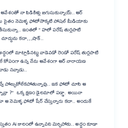
ేశంతో నా పిడికిళ్లు బిగుసుకున్నాయ్.. ఆర్
ను సైతం నెమళ్ళ ఫోటోనొక్కటి సోషల్ మీడియాకు
ీసుకున్నా.. ఇంతలో ” హలో పరేష్ తుర్లపాటి
ి చూద్దును కదా…షాక్..
్దంలో మాట్లాడినట్టు వాడెవడో రెండో పరేష్ తుర్లపాటి
అసలే కోపంగా ఉన్న నేను ఆవేశంగా ఆర్ నారాయణ
వాడు నవ్వాడు..
వ్వే పోల్చుకోలేకపోతున్నావు.. ఇక ఫోటో చూసి ఆ
్నావ్రా ?” ఒక్క క్షణం డైలమాలో పడ్డా. అయినా
మళ్ళ ఫోటో షేర్ చేస్తున్నారు కదా.. అందుకే
ప్రస్తుతం Ai కాలంలో ఉన్నావని మర్చిపోకు.. అద్దం కూడా