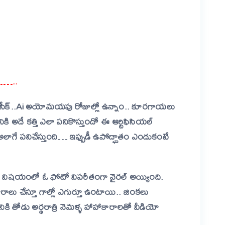
er
are
……..
డీప్ సీక్..Ai అయోమయపు రోజుల్లో ఉన్నాం.. కూరగాయలు
అదే కత్తి ఎలా పనికొస్తుందో ఈ ఆర్టిఫిసియల్
 అలాగే పనిచేస్తుంది… ఇప్పుడీ ఉపోద్ఘాతం ఎందుకంటే
షయంలో ఓ ఫోటో విపరీతంగా వైరల్ అయ్యింది.
హాహాకారాలు చేస్తూ గాల్లో ఎగుర్తూ ఉంటాయి.. జింకలు
నికి తోడు అర్థరాత్రి నెమళ్ళ హాహాకారాలతో వీడియో