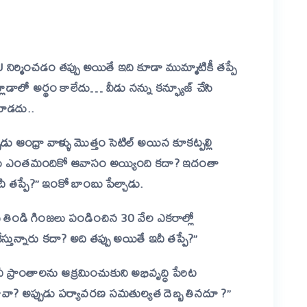
U నిర్మించడం తప్పు అయితే ఇది కూడా ముమ్మాటికీ తప్పే
లాడాలో అర్థం కాలేదు… వీడు నన్ను కన్ఫ్యూజ్ చేసి
డకూడదు..
 ఆంధ్రా వాళ్ళు మొత్తం సెటిల్ అయిన కూకట్పల్లి
పుడు ఎంతమందికో ఆవాసం అయ్యింది కదా? ఇదంతా
ీ తప్పే?”
ఇంకో బాంబు పేల్చాడు.
తిండి గింజలు పండించిన 30 వేల ఎకరాల్లో
తున్నారు కదా? అది తప్పు అయితే ఇదీ తప్పే?”
్రాంతాలను ఆక్రమించుకుని అభివృద్ధి పేరిట
ంటావా? అప్పుడు పర్యావరణ సమతుల్యత దెబ్బ తినదూ ?”