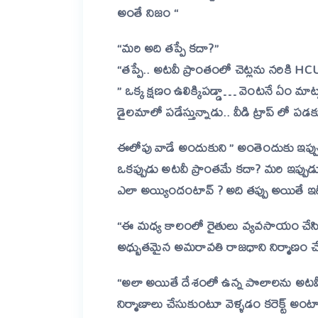
అంతే నిజం “
“మరి అది తప్పే కదా?”
“తప్పే.. అటవీ ప్రాంతంలో చెట్లను నరికి HC
”
ఒక్క క్షణం ఉలిక్కిపడ్డా… వెంటనే ఏం మాట్
డైలమాలో పడేస్తున్నాడు..
వీడి ట్రాప్ లో ప
ఈలోపు వాడే అందుకుని ” అంతెందుకు ఇప్పుడు
ఒకప్పుడు అటవీ ప్రాంతమే కదా? మరి ఇప్
ఎలా అయ్యిందంటావ్ ? అది తప్పు అయితే ఇద
“ఈ మధ్య కాలంలో రైతులు వ్యవసాయం చేసి 
అధ్బుతమైన అమరావతి రాజధాని నిర్మాణం చేస్
“అలా అయితే దేశంలో ఉన్న పొలాలను అటవీ ప
నిర్మాణాలు చేసుకుంటూ వెళ్ళడం కరెక్ట్ అ