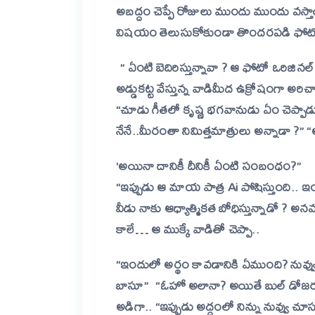
అబద్దం చెప్పే రోజులు ముందు ముందు వస్తాయ
విషయం తెలుసుకోకుండా తొందరపడి ఫోటో షేర్
” ఏంటి బెదిరిస్తున్నావా ? ఆ ఫోటో ఒరిజి
అడ్డుకట్ట వేస్తున్న వాడిమీద ఉక్రోషంగా అరిచ
“చూడు గీతలో కృష్ణ భగవానుడు ఏం చెప్పాడ
నేనే..మీరంతా నిమిత్తమాత్రులు అన్నాడా ?” “
‘అయినా దానికీ దీనికీ ఏంటి సంబంధం?”
“ఇప్పుడు ఆ మాయ పాత్ర Ai పోషిస్తుంది..
వీడు నాకు ఆధ్యాత్మికత బోధిస్తున్నాడో ?
కాలే…
ఆ ముక్కే వాడితో చెప్పా..
“ఇందులో అర్థం కావడానికి ఏముంది? నువ్వు
బాసూ”
“ఓహో అలానా? అయితే బుల్ డోజర్లు
అడిగా..
“ఇప్పుడు అద్దంలో నిన్ను నువ్వు