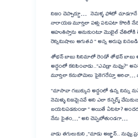
నిజం చెప్పొద్దూ… నెమళ్ళ ఫోటో చూడగానే ఆవ
నారాయణ మూర్తిలా పళ్లు పటపటా కొరికి నే
ఆహుతిస్తాను అనుకుంటూ మొబైల్ చేతిలోకి త
రెన్నిమిషాలు ఆగుతవ ” అన్న అరుపు వినబడ
శోభన్ బాబు సినిమాలో రెండో శోభన్ బాబు అద
అద్దంలో కనిపించాడు..
“ఎవడ్రా నువ్వు?” 
మూర్తిలా కనుబొమలు పైకెగరేస్తూ అరిచా…
“చూసావా గబుక్కున అద్దంలో ఉన్న నిన్ను ను
నెమళ్ళు నిజమైనవే అని ఎలా కన్ఫర్మ్ చేసుకున
బయటపడకుండా ” అయితే ఏటటా? అందరూ ఆ నె
నేను సైతం…” అని చెప్పబోతుండగా…
వాడు తగులుకుని ,
“చూడు అజ్ఞాన్.. నువ్వు 