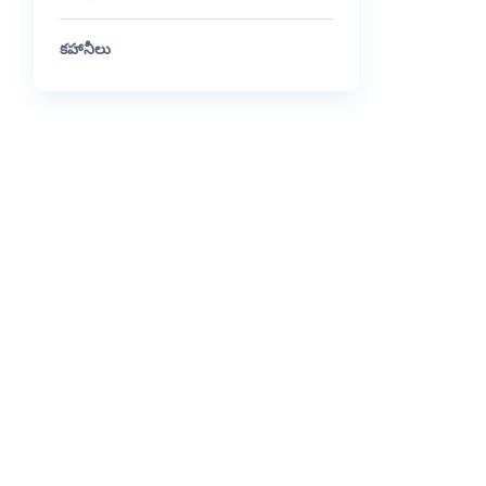
కహానీలు