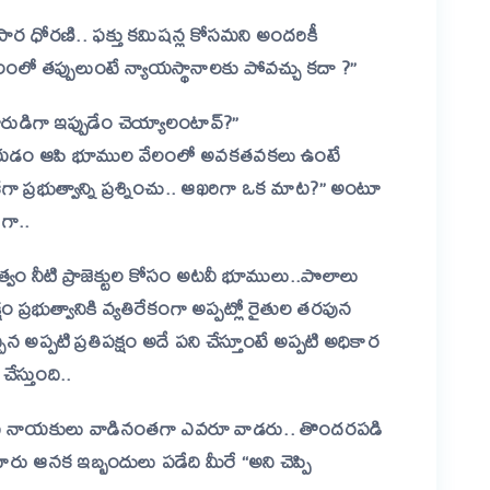
పార ధోరణి.. ఫక్తు కమిషన్ల కోసమని అందరికీ
లంలో తప్పులుంటే న్యాయస్థానాలకు పోవచ్చు కదా ?”
పౌరుడిగా ఇప్పుడేం చెయ్యాలంటావ్?”
 చేయడం ఆపి భూముల వేలంలో అవకతవకలు ఉంటే
ా ప్రభుత్వాన్ని ప్రశ్నించు.. ఆఖరిగా ఒక మాట?” అంటూ
ిగా..
ం నీటి ప్రాజెక్టుల కోసం అటవీ భూములు..పొలాలు
షం ప్రభుత్వానికి వ్యతిరేకంగా అప్పట్లో రైతుల తరపున
ిన అప్పటి ప్రతిపక్షం అదే పని చేస్తూంటే అప్పటి అధికార
చేస్తుంది..
య నాయకులు వాడినంతగా ఎవరూ వాడరు.. తొందరపడి
ఉంటారు ఆనక ఇబ్బందులు పడేది మీరే “అని చెప్పి