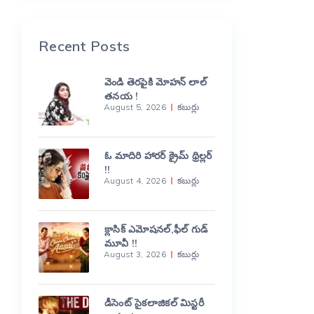
Recent Posts
వెండి తెరపైకి మోహన్ లాల్
తనయ !
August 5, 2026
కబుర్లు
ఓ మాదిరి హారర్ క్రైమ్ థ్రిల్లర్
!!
August 4, 2026
కబుర్లు
క్లాసిక్ ఎమోషనల్,ఫీల్ గుడ్
మూవీ !!
August 3, 2026
కబుర్లు
డీసెంట్ సైకలాజికల్ మిస్టరీ