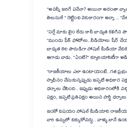
“అవన్నీ జరిగే పనేనా? అయినా అదంతా వ్యా
తెలుసులే ” రెట్టించి వెటకారంగా అన్నా ..
“వే
“సర్లే మాకు టైం లేదు కానీ బాధ్యత కలిగిన 
“ముందు ఫేక్ ఫోటోలు..వీడియోలు షేర్
బాధ్యత కల పౌరుడిగా సోషల్ మీడియా వేదికగ
ఆగాడు వాడు.
“ఏంటి?” క్యూరియాసిటీగా అడ
“రాజకీయాలు ఎలా ఉంటాయంటే..గత ప్రభుత్వ
స్వాధీనం చేసుకున్నప్పుడు ఇప్పటి అధికార పక్
ధర్నాలు చేసింది.. ఇప్పుడు అధికారంలోకి వచ్చ
పక్షం, ఇప్పటి ప్రతిపక్షం అయిన పార్టీ ధర్నాలు 
ఇంకో విషయం
సోషల్ మీడియాని రాజకీ
వారి ఉచ్చులో చిక్కుకోవద్దు.. వాళ్ళు బానే 