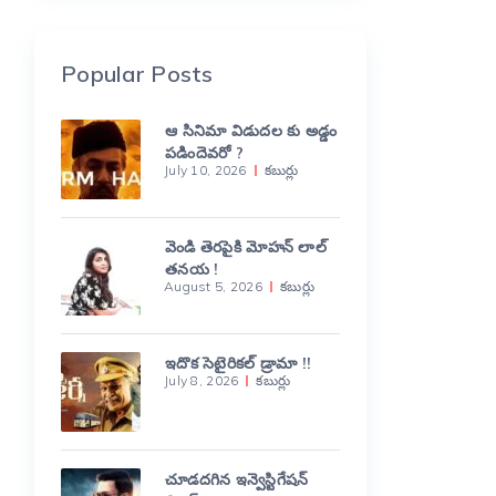
Popular Posts
ఆ సినిమా విడుదల కు అడ్డం
పడిందెవరో ?
July 10, 2026
కబుర్లు
వెండి తెరపైకి మోహన్ లాల్
తనయ !
August 5, 2026
కబుర్లు
ఇదొక సెటైరికల్ డ్రామా !!
July 8, 2026
కబుర్లు
చూడదగిన ఇన్వెస్టిగేషన్