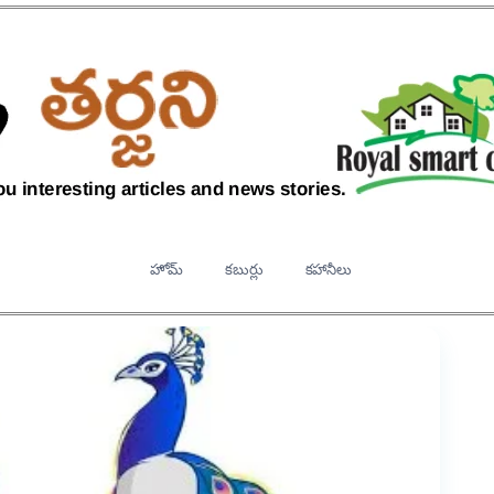
హోమ్
కబుర్లు
కహానీలు