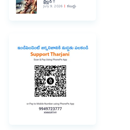
థ్రిల్లర్ !!
July 9, 2026
కబుర్లు