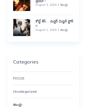
డ్రామా !
August 3, 2026
కబుర్లు
కోల్డ్ కేస్ .. మర్డర్ మిస్టరీ స్టోరీ
!!
August 1, 2026
కబుర్లు
Categories
FOCUS
Uncategorized
కబుర్లు