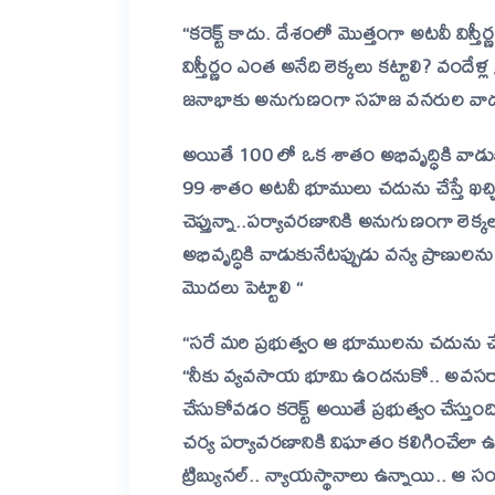
“కరెక్ట్ కాదు. దేశంలో మొత్తంగా అటవీ విస్
విస్తీర్ణం ఎంత అనేది లెక్కలు కట్టాలి? వందేళ్
జనాభాకు అనుగుణంగా సహజ వనరుల వాడక
అయితే 100 లో ఒక శాతం అభివృద్ధికి వాడ
99 శాతం అటవీ భూములు చదును చేస్తే ఖచ్చ
చెప్తున్నా..పర్యావరణానికి అనుగుణంగా లె
అభివృద్ధికి వాడుకునేటప్పుడు వన్య ప్రాణుల
మొదలు పెట్టాలి “
“సరే మరి ప్రభుత్వం ఆ భూములను చదును చేసి
“నీకు వ్యవసాయ భూమి ఉందనుకో.. అవసరానికి
చేసుకోవడం కరెక్ట్ అయితే ప్రభుత్వం చేస్తుం
చర్య పర్యావరణానికి విఘాతం కలిగించేలా ఉంటే 
ట్రిబ్యునల్.. న్యాయస్థానాలు ఉన్నాయి.. ఆ 