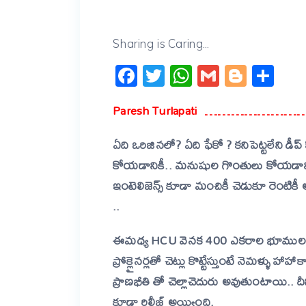
Sharing is Caring...
Facebook
Twitter
WhatsApp
Gmail
Blogg
Sh
Paresh Turlapati …………………
ఏది ఒరిజినలో? ఏది ఫేకో ? కనిపెట్టలేని 
కోయడానికీ.. మనుషుల గొంతులు కోయడానికి 
ఇంటెలిజెన్స్ కూడా మంచికీ చెడుకూ రెంటికీ
..
ఈమధ్య HCU వెనక 400 ఎకరాల భూముల వి
ప్రోక్లైనర్లతో చెట్లు కొట్టేస్తుంటే నెమళ్ళు 
ప్రాణభీతి తో చెల్లాచెదురు అవుతుంటాయి.. దీ
కూడా రిలీజ్ అయ్యింది.