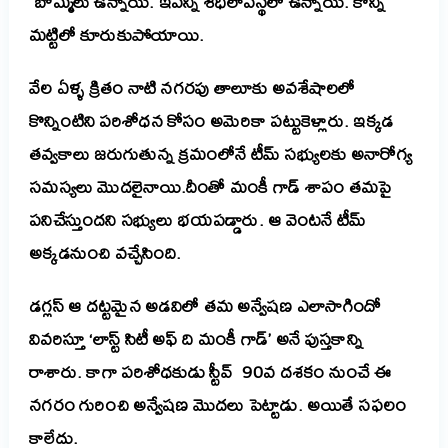
బొమ్మలు ఉన్నాయి. ఇవన్నీ శిధిలావస్థలో ఉన్నాయి. కొన్ని
మట్టిలో కూరుకుపోయాయి.
వేల ఏళ్ళ క్రితం నాటి నగరపు తాలూకు అవశేషాలలో
కొన్నింటిని పరిశోధన కోసం అమెరికా పట్టుకెళ్లారు. ఇక్కడ
తవ్వకాలు జరుగుతున్న క్రమంలోనే టీమ్ సభ్యులకు అనారోగ్య
సమస్యలు మొదలైనాయి.
దీంతో మంకీ గాడ్ శాపం తమపై
పనిచేస్తుందని సభ్యులు భయపడ్డారు. ఆ వెంటనే టీమ్
అక్కడనుంచి వచ్చేసింది.
డగ్లస్ ఆ దట్టమైన అడవిలో తమ అన్వేషణ ఎలాసాగిందో
వివరిస్తూ ‘లాస్ట్ సిటీ అఫ్ ది మంకీ గాడ్’ అనే పుస్తకాన్ని
రాశారు. కాగా పరిశోధకుడు స్టీవ్ 90వ దశకం నుంచే ఈ
నగరం గురించి అన్వేషణ మొదలు పెట్టాడు. అయితే సఫలం
కాలేదు.