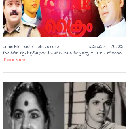
Crime File .. sister abhaya case …………………………. డిసెంబర్ 23 , 2020న
కేరళ సీబీఐ కోర్టు సిస్టర్ అభయ కేసు లో సంచలన తీర్పు ఇచ్చింది. 1992 లో జరిగిన …
Read More