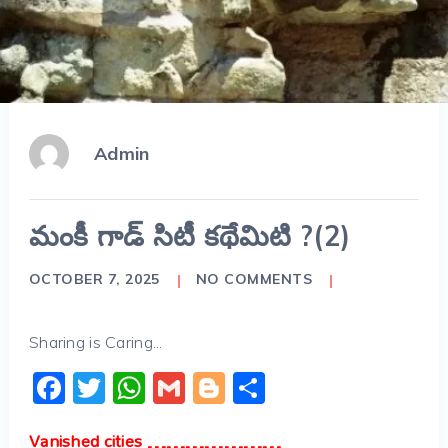
Admin
మంకీ గాడ్ సిటీ కథేమిటి ?(2)
OCTOBER 7, 2025
NO COMMENTS
Sharing is Caring...
Facebook
Twitter
WhatsApp
Gmail
Blogger
Share
Vanished cities …………………