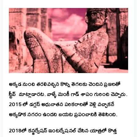
అక్కడ నుంచి తరలివచ్చిన కొన్ని తెగలకు చెందిన ప్రజలతో
స్టీవ్ మాట్లాడారట. వాళ్ళే మంకీ గాడ్ శాపం గురించి చెప్పారు.
2015 లో డగ్లస్ అధునాతన పరికరాలతో వెళ్లి వచ్చాకనే
అక్కడొక నగరం ఉందని బయట ప్రపంచానికి తెలిసింది.
2018లో కన్జర్వేషన్ ఇంటర్నేషనల్ చేసిన యాత్రలో కొత్త