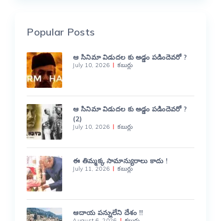
Popular Posts
ఆ సినిమా విడుదల కు అడ్డం పడిందెవరో ?
July 10, 2026
కబుర్లు
ఆ సినిమా విడుదల కు అడ్డం పడిందెవరో ?
(2)
July 10, 2026
కబుర్లు
ఈ తిమ్మక్క సామాన్యురాలు కాదు !
July 11, 2026
కబుర్లు
ఆదాయ పన్నులేని దేశం !!
August 6, 2026
కబుర్లు