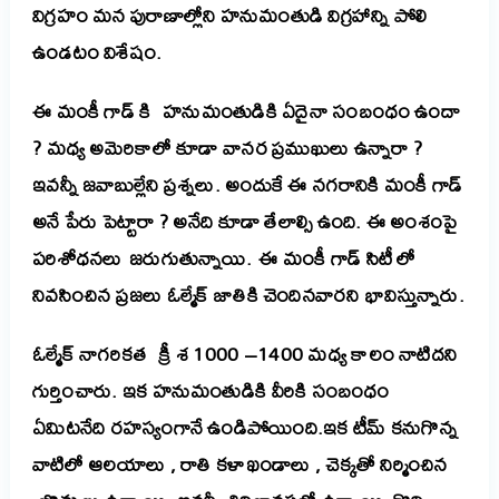
విగ్రహం మన పురాణాల్లోని హనుమంతుడి విగ్రహాన్ని పోలి
ఉండటం విశేషం.
ఈ మంకీ గాడ్ కి హనుమంతుడికి ఏదైనా సంబంధం ఉందా
? మధ్య అమెరికాలో కూడా వానర ప్రముఖులు ఉన్నారా ?
ఇవన్నీ జవాబుల్లేని ప్రశ్నలు. అందుకే ఈ నగరానికి మంకీ గాడ్
అనే పేరు పెట్టారా ? అనేది కూడా తేలాల్సి ఉంది. ఈ అంశంపై
పరిశోధనలు జరుగుతున్నాయి. ఈ మంకీ గాడ్ సిటీ లో
నివసించిన ప్రజలు ఓల్మేక్ జాతికి చెందినవారని భావిస్తున్నారు.
ఓల్మేక్ నాగరికత క్రీ శ 1000 –1400 మధ్య కాలం నాటిదని
గుర్తించారు. ఇక హనుమంతుడికి వీరికి సంబంధం
ఏమిటనేది రహస్యంగానే ఉండిపోయింది.
ఇక టీమ్ కనుగొన్న
వాటిలో ఆలయాలు , రాతి కళాఖండాలు , చెక్కతో నిర్మించిన