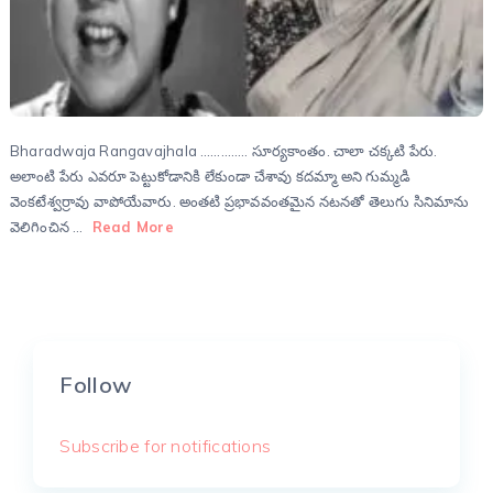
Bharadwaja Rangavajhala ………….. సూర్యకాంతం. చాలా చక్కటి పేరు.
అలాంటి పేరు ఎవరూ పెట్టుకోడానికి లేకుండా చేశావు కదమ్మా అని గుమ్మడి
వెంకటేశ్వర్రావు వాపోయేవారు. అంతటి ప్రభావవంతమైన నటనతో తెలుగు సినిమాను
వెలిగించిన …
Read More
Follow
Subscribe for notifications