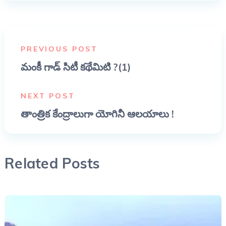
PREVIOUS POST
మంకీ గాడ్ సిటీ కథేమిటి ?(1)
NEXT POST
తాంత్రిక కేంద్రాలుగా యోగినీ ఆలయాలు !
Related Posts