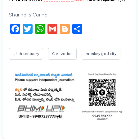
Sharing is Caring...
Facebook
Twitter
WhatsApp
Gmail
Blogger
Share
14 th centuary
Civilization
monkey god city