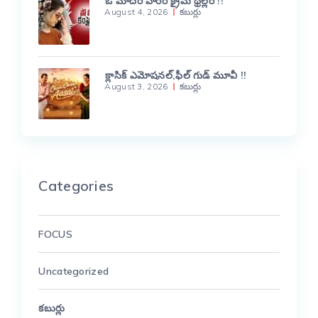
ఓ మాదిరి హారర్ క్రైమ్ థ్రిల్లర్ !!
August 4, 2026
కబుర్లు
క్లాసిక్ ఎమోషనల్,ఫీల్ గుడ్ మూవీ !!
August 3, 2026
కబుర్లు
Categories
FOCUS
Uncategorized
కబుర్లు