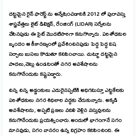
దట్టమైన రైన్ ఫారెస్ట్ ను అన్వేషించడానికి 2012 లో పురావస్తు
శాస్త్రవేత్తలు లైట్ డిటెక్షన్, రేంజింగ్ (LIDAR) సర్వేలను
చేసినపుడు ఈ సైట్ మొదటిసారిగా కనుగొన్నారు. పరిశోధకుల
బృందం ఆ కీకారణ్యంలో ప్రవేశించినపుడు పెద్ద పెద్ద విష
సర్పాలు బుసలు కొడుతూ కనిపించాయి. చుట్టూ దట్టమైన
పొదలు,చెట్లు ఉండటంతో నగర అవశేషాలను
కనుగొనేందుకు కష్టపడ్డారు.
చిన్న చిన్న అడ్డంకులు ఎదురైనప్పటికి అధిగమిస్తూ ఎట్టకేలకు
పరిశోధకులు నగర శిధిలాల వద్దకు చేరుకున్నారు. అక్కడి
అవశేషాలను, అప్పటి ప్రజలు వదిలి వెళ్లిన వస్తువులను
కనుగొనేందుకు ప్రయత్నించారు.
అందులో భాగంగానే సగం
మానవుడు, సగం వానరం ఉన్న విగ్రహం కనిపించింది. ఈ