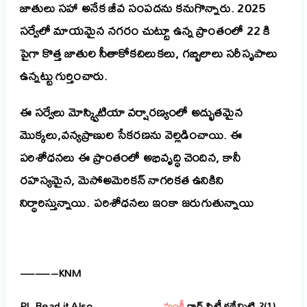
జాతులు సహా అనేక జీవ సంపద
ను
కనుగొ
న్నారు
. 2025
సర్వేలో
మాయమైన
నగరం చుట్టూ ఉన్న ప్రాంతంలో 22 కి
పైగా కొత్త జాతుల సీతాకోకచిలుకలు, గబ్బిలాలు సరీసృపాలు
ఉన్నట్టు
గుర్తించారు
.
ఈ సర్వేలు మోస్క్విటియా వర్షారణ్యంలో అద్భుతమైన
మొక్కలు,వన్యప్రాణుల సేకరణను వెల్లడించాయి. ఈ
పరిశోధనలు ఈ ప్రాంతంలో అభివృద్ధి చెందిన, కానీ
రహస్యమైన, మెసోఅమెరికన్ నాగరికత ఉనికిని
నిర్ధారిస్తున్నాయి.
పరిశోధనలు
ఇంకా
జరుగుతున్నాయి
——–KNM
Pl. Read it Also
………………మంకీ
గాడ్ సిటీ కథేమిటి ?(1)