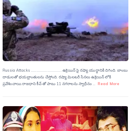
Russia Attacks ……………………………. ఉక్రెయిన్ పై రష్యా యుద్ధానికి దిగింది. బాంబు
దాడులతో భయభ్రాంతులను చేస్తోంది. రష్యా మిలటరీ సేనలు ఉక్రెయిన్ లోకి
ప్రవేశించాయి.రాజధాని కీవ్ తో పాటు 11 నగరాలను స్వాధీనం …
Read More