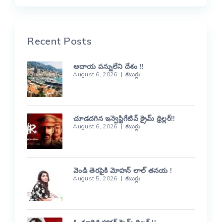
Recent Posts
ఆదాయ పన్నులేని దేశం !!
August 6, 2026
కబుర్లు
చూడదగిన ఇన్వెస్టిగేటివ్ క్రైమ్ థ్రిల్లర్!!
August 6, 2026
కబుర్లు
వెండి తెరపైకి మోహన్ లాల్ తనయ !
August 5, 2026
కబుర్లు