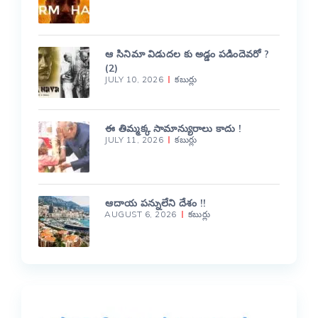
ఆ సినిమా విడుదల కు అడ్డం పడిందెవరో ?
(2)
JULY 10, 2026
కబుర్లు
ఈ తిమ్మక్క సామాన్యురాలు కాదు !
JULY 11, 2026
కబుర్లు
ఆదాయ పన్నులేని దేశం !!
AUGUST 6, 2026
కబుర్లు