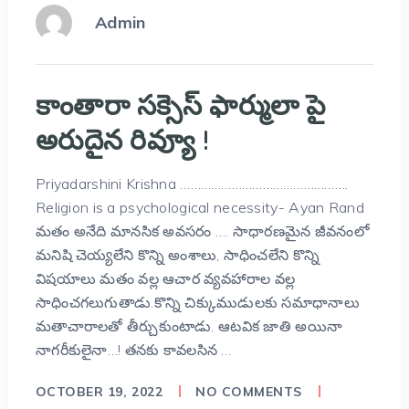
Admin
కాంతారా సక్సెస్‌ ఫార్ములా పై
అరుదైన రివ్యూ !
Priyadarshini Krishna ………………………………………….
Religion is a psychological necessity- Ayan Rand
మతం అనేది మానసిక అవసరం …. సాధారణమైన జీవనంలో
మనిషి చెయ్యలేని కొన్ని అంశాలు, సాధించలేని కొన్ని
విషయాలు మతం వల్ల ఆచార వ్యవహారాల వల్ల
సాధించగలుగుతాడు.కొన్ని చిక్కుముడులకు సమాధానాలు
మతాచారాలతో తీర్చుకుంటాడు. ఆటవిక జాతి అయినా
నాగరీకులైనా…! తనకు కావలసిన …
OCTOBER 19, 2022
NO COMMENTS