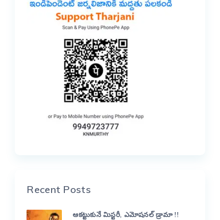
Recent Posts
ఆకట్టుకునే మిస్టరీ, ఎమోషనల్ డ్రామా !!