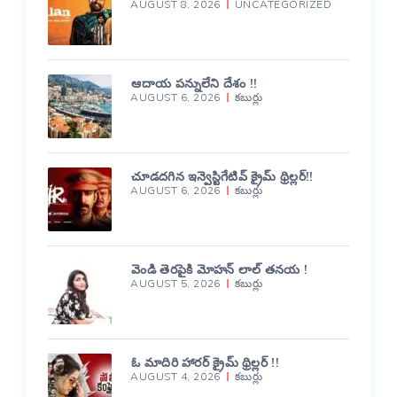
AUGUST 8, 2026
UNCATEGORIZED
ఆదాయ పన్నులేని దేశం !!
AUGUST 6, 2026
కబుర్లు
చూడదగిన ఇన్వెస్టిగేటివ్ క్రైమ్ థ్రిల్లర్!!
AUGUST 6, 2026
కబుర్లు
వెండి తెరపైకి మోహన్ లాల్ తనయ !
AUGUST 5, 2026
కబుర్లు
ఓ మాదిరి హారర్ క్రైమ్ థ్రిల్లర్ !!
AUGUST 4, 2026
కబుర్లు