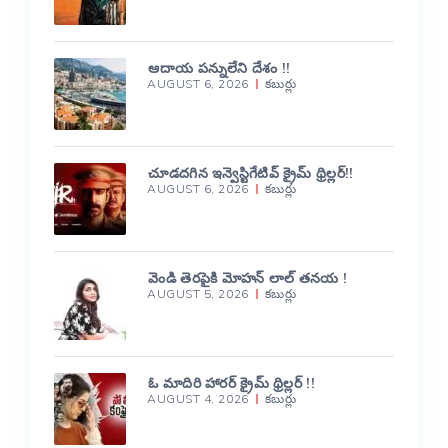
ఆదాయ పన్నులేని దేశం !!
AUGUST 6, 2026
కబుర్లు
చూడదగిన ఇన్వెస్టిగేటివ్ క్రైమ్ థ్రిల్లర్!!
AUGUST 6, 2026
కబుర్లు
వెండి తెరపైకి మోహన్ లాల్ తనయ !
AUGUST 5, 2026
కబుర్లు
ఓ మాదిరి హారర్ క్రైమ్ థ్రిల్లర్ !!
AUGUST 4, 2026
కబుర్లు