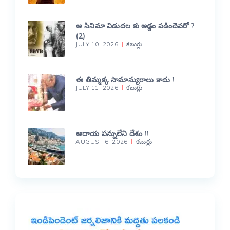
ఆ సినిమా విడుదల కు అడ్డం పడిందెవరో ?
(2)
JULY 10, 2026
కబుర్లు
ఈ తిమ్మక్క సామాన్యురాలు కాదు !
JULY 11, 2026
కబుర్లు
ఆదాయ పన్నులేని దేశం !!
AUGUST 6, 2026
కబుర్లు