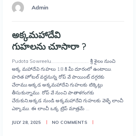
Admin
అక్కమహాదేవి
గుహలను చూసారా ?
Pudota Sowreelu…………………………… శ్రీ శైలం నుంచి
అక్క మహాదేవి గుహలు 18 కి.మీ దూరంలో ఉంటాయి.
హరిత హోటల్ వద్దనున్న రోప్ వే పాయింట్ దగ్గరకు
చేరాము.అక్కడ అక్కమహాదేవి గుహలకు టిక్కెట్లు
తీసుకున్నాము. రోప్ వే నుంచి పాతాళగంగకు
చేరుకుని,అక్కడ నుండి అక్కమహాదేవి గుహలకు వెళ్ళే లాంచీ
ఎక్కాము. ఈ లాంచీ ఒక్క ట్రిప్ మాత్రమే …
JULY 28, 2025
NO COMMENTS