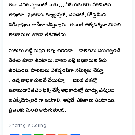
ఇలా ఎవరి స్థాయిలో వారు… ఏసీ గదులకు పరిమితం
అవుతూ.. ప్రజలను క్యూలైన్లలో, ఎండల్లో, రోడ్ల మీద
పడిగాపులు కాసేలా చేస్తున్నారు. అయితే అక్కడక్కడా మంచి
అధికారులు కూడా లేకపోలేదు.
రౌతును బట్టి గుర్రం అన్న చందనా .. పాలనను పరుగెత్తించే
నేతలు కూడా ఉంటారు. వారిని బట్టే అధికారుల తీరు
ఉంటుంది. పాలకులు పకడ్బందీగా సమీక్షలు చేస్తూ
..ఉన్నతాధికారులచే చేయిస్తూ … వివిధ దశల్లో
జవాబుదారీతనం ఫిక్స్ చేస్తే అధికారుల్లో మార్పు వస్తుంది.
ఇవన్నీరెగ్యులర్ గా జరగాలి. అపుడే ఫలితాలు ఉంటాయి.
ప్రజలకు మంచి జరుగుతుంది.
Sharing is Caring...