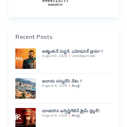
Recent Posts
ఆకట్టుకునే మిస్టరీ, ఎమోషనల్ డ్రామా !!
August 8, 2026
Uncategorized
ఆదాయ పన్నులేని దేశం !!
August 6, 2026
కబుర్లు
చూడదగిన ఇన్వెస్టిగేటివ్ క్రైమ్ థ్రిల్లర్!!
August 6, 2026
కబుర్లు