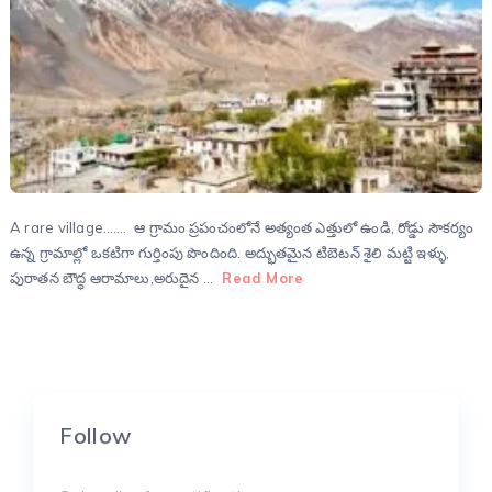
A rare village……. ఆ గ్రామం ప్రపంచంలోనే అత్యంత ఎత్తులో ఉండి, రోడ్డు సౌకర్యం
ఉన్న గ్రామాల్లో ఒకటిగా గుర్తింపు పొందింది. అద్భుతమైన టిబెటన్ శైలి మట్టి ఇళ్ళు,
పురాతన బౌద్ధ ఆరామాలు,అరుదైన …
Read More
Follow