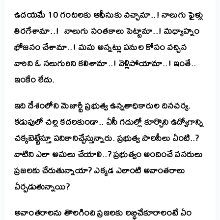
ఉదయమే 10 గంటలకు ఆఫీసుకు వచ్చామా..! నాలుగు ఫైళ్లు
తిరగేశామా..! నాలుగు సంతకాలు పెట్టామా..! మధ్యాహ్నం
భోజనం చేశామా..! మమ అన్నట్లు పనుల కోసం వచ్చిన
వారిని ఓ నలుగురిని కలిశామా..! వెళ్లిపోయామా..! ఇంతే..
ఇంకేం లేదు.
ఇది దేశంలోని మెజార్టీ ప్రభుత్వ ఉన్నతాధికారుల దినచర్య.
కడుపులో చల్ల కదలకుండా.. ఏసీ గదుల్లో కూర్చొని ఉద్యోగాన్ని
చక్కబెట్టేస్తూ పనికానిచ్చేస్తున్నారు. ప్రభుత్వ పాలసీలు ఏంటి..?
వాటిని ఎలా అమలు చేయాలి..? ప్రభుత్వం అందించే వనరులు
ప్రజలకు చేరుతున్నాయా? ఎక్కడ ఎలాంటి అవాంతరాలు
ఏర్పడుతున్నాయి?
అవాంతరాలను తొలగించి ప్రజలకు లబ్ధిచేకూరాలంటే ఏం