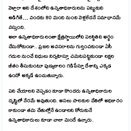
వెళ్లారా అని దేశంలోని ఉన్నతాధికారులను పట్టుకుని
అడిగితే… వందకు 80 మంది నుంచి వెళ్లలేదనే సమాధానమే
వస్తుంది.
అలా ఉన్నతాధికారులంతా క్షేత్రస్థాయిలోని పరిస్థితిని అర్థం
చేసుకోకుండా.. ప్రజల అవసరాలను గుర్తించకుండా ఏసీ
గదుల నుంచే విధులు నిర్వహిస్తూ చమటపట్టకుండా లక్షల
జీతం తీసుకుంటూ పుణ్యకాలం గడిపేస్తూ దేశాన్ని ఎక్కడ
ఉందో అక్కడే ఉంచుతున్నారు.
పని చేయాలని చెప్పడం కూడా కొందరు ఉన్నతాధికారుల
దృష్టిలో నేరమే అవుతుంది. అసలు పాలకుల చేతిలో అధికారం
కాకుండా తమ చేతుల్లోనే ఉండాలని కోరుకునే
ఉన్నతాధికారులు కూడా చాలా మందే ఉన్నారు.