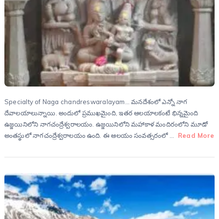
Specialty of Naga chandreswaralayam… మ‌న‌దేశంలో ఎన్నో నాగ
దేవాల‌యాలున్నాయి. అందులో ప్ర‌ముఖమైంది, ఇత‌ర ఆల‌యాల‌కంటే భిన్న‌మైంది
ఉజ్జ‌యినిలోని నాగ‌చంద్రేశ్వ‌రాల‌యం­. ఉజ్జ‌యినిలోని మహాకాళ మందిరంలోని మూడో
అంత‌స్థులో నాగ‌చంద్రేశ్వ‌రాల‌యం­ ఉంది. ఈ ఆలయం సంవ‌త్స‌రంలో …
Read More