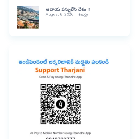
ఆదాయ పన్నులేని దేశం !!
August 6, 2026
కబుర్లు