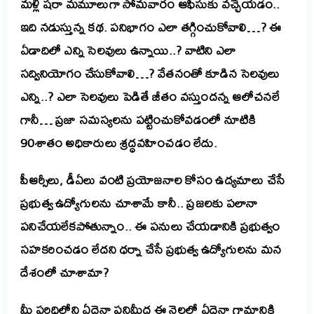
మళ్లీ షరా మమూలుగా సోమవారం ఆఫీసుకు వచ్చేయడం..
ఇది నడుస్తున్న కథ. పనిభాగం ఎలా తగ్గించుకోవాలి…? ఈ
ఏడాదిలో ఎన్ని సెలవులు ఉన్నాయి..? వాటిని ఎలా
సద్వినియోగం చేసుకోవాలి…? వేతనంతో కూడిన సెలవులు
ఎన్ని..? ఎలా సెలవులు పెడితే జీతం వస్తుందన్న ఆలోచనలే
గానీ… ప్రజా సమస్యలను పట్టించుకోవడంలో నూటికి
90శాతం అధికారులు శ్రద్ధవహించడం లేదు.
పీఆర్సీలు, డీఏలు వంటి ప్రయోజనాల కోసం ఉద్యమాలు చేసే
ప్రభుత్వ ఉద్యోగులను చూశామే కానీ.. ప్రజలకు పలానా
పనిచేయలేకపోతున్నాం.. ఈ పనులు చేయడానికి ప్రభుత్వం
సహకరించడం లేదని ధర్నా చేసే ప్రభుత్వ ఉద్యోగులను మన
దేశంలో చూశామా?
మీ పరిధిలోని ఏదైనా పనిమీద ఈ నెలలో ఏదైనా గ్రామానికి