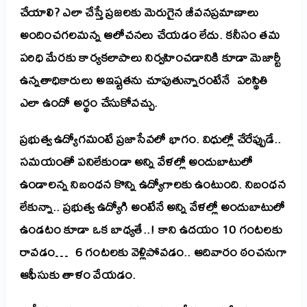
చేయాలి? ఎలా చేస్తే ప్రజలకు మెరుగైన జీవనప్రమాణాలు
అందించగలమన్న ఆలోచనలు చేయడం లేదు. కనీసం తమ
పరిధి మేరకు కార్యకలాపాలు నిర్వహించడానికి కూడా మెజార్టీ
ఉన్నతాధికారులు అఇష్టతను చూపుతున్నారంటేనే పరిస్థితి
ఎలా ఉందో అర్థం చేసుకోవచ్చు.
ప్రభుత్వ ఉద్యోగమంటే ప్రజాసేవలో భాగం. విధుల్లో చేరేప్పుడే..
సమయంతో పనిలేకుండా అన్ని వేళల్లో అందుబాటులో
ఉండాలన్న నిబంధన కొన్ని ఉద్యోగాలకు ఉంటుంది. నిబంధన
లేకున్నా.. ప్రభుత్వ ఉద్యోగి అంటేనే అన్ని వేళల్లో అందుబాటులో
ఉండటం కూడా ఒక బాధ్యతే..! కాని ఉదయం 10 గంటలకు
రావడం… 6 గంటలకు వెళ్లిపోవడం.. ఆదివారం ఠంచనుగా
ఆఫీసుకు తాళం వేయడం.