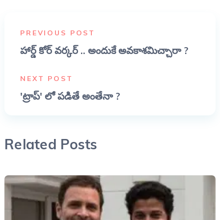
PREVIOUS POST
హార్డ్ కోర్ వర్కర్ .. అందుకే అవకాశమిచ్చారా ?
NEXT POST
'ట్రాప్' లో పడితే అంతేనా ?
Related Posts