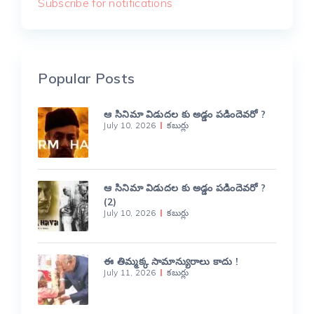
Subscribe for notifications
Popular Posts
ఆ సినిమా విడుదల కు అడ్డం పడిందెవరో ?
July 10, 2026
కబుర్లు
ఆ సినిమా విడుదల కు అడ్డం పడిందెవరో ?
(2)
July 10, 2026
కబుర్లు
ఈ తిమ్మక్క సామాన్యురాలు కాదు !
July 11, 2026
కబుర్లు