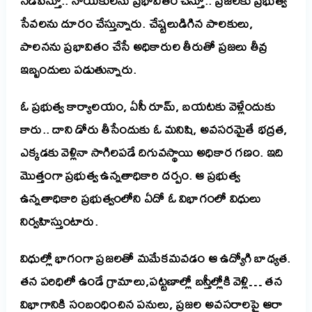
నడిపిస్తూ.. నాయకులను ప్రభావితం చేస్తూ.. ప్రజలకు ప్రభుత్వ
సేవలను దూరం చేస్తున్నారు. చేష్టలుడిగిన పాలకులు,
పాలనను ప్రభావితం చేసే అధికారుల తీరుతో ప్రజలు తీవ్ర
ఇబ్బందులు పడుతున్నారు.
ఓ ప్రభుత్వ కార్యాలయం, ఏసీ రూమ్, బయటకు వెళ్లేందుకు
కారు.. దాని డోరు తీసేందుకు ఓ మనిషి, అవసరమైతే భద్రత,
ఎక్కడకు వెళ్లినా సాగిలపడే దిగువస్థాయి అధికార గణం. ఇది
మొత్తంగా ప్రభుత్వ ఉన్నతాధికారి దర్పం. ఆ ప్రభుత్వ
ఉన్నతాధికారి ప్రభుత్వంలోని ఏదో ఓ విభాగంలో విధులు
నిర్వహిస్తుంటారు.
విధుల్లో భాగంగా ప్రజలతో మమేకమవడం ఆ ఉద్యోగి బాధ్యత.
తన పరిధిలో ఉండే గ్రామాలు,పట్టణాల్లో బస్తీల్లోకి వెళ్లి… తన
విభాగానికి సంబంధించిన పనులు, ప్రజల అవసరాలపై ఆరా