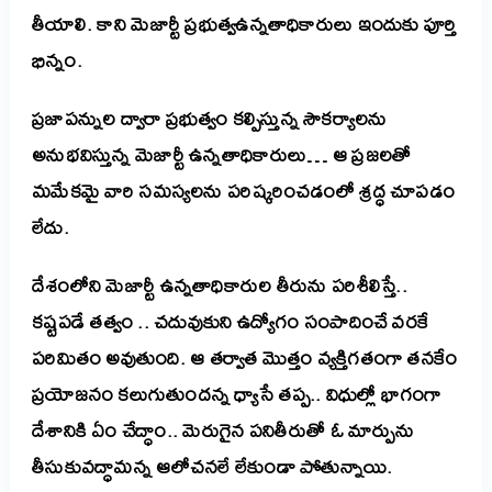
తీయాలి. కాని మెజార్టీ ప్రభుత్వఉన్నతాధికారులు ఇందుకు పూర్తి
భిన్నం.
ప్రజాపన్నుల ద్వారా ప్రభుత్వం కల్పిస్తున్న సౌకర్యాలను
అనుభవిస్తున్న మెజార్టీ ఉన్నతాధికారులు… ఆ ప్రజలతో
మమేకమై వారి సమస్యలను పరిష్కరించడంలో శ్రద్ధ చూపడం
లేదు.
దేశంలోని మెజార్టీ ఉన్నతాధికారుల తీరును పరిశీలిస్తే..
కష్టపడే తత్వం .. చదువుకుని ఉద్యోగం సంపాదించే వరకే
పరిమితం అవుతుంది. ఆ తర్వాత మొత్తం వ్యక్తిగతంగా తనకేం
ప్రయోజనం కలుగుతుందన్న ధ్యాసే తప్ప.. విధుల్లో భాగంగా
దేశానికి ఏం చేద్ధాం.. మెరుగైన పనితీరుతో ఓ మార్పును
తీసుకువద్ధామన్న ఆలోచనలే లేకుండా పోతున్నాయి.