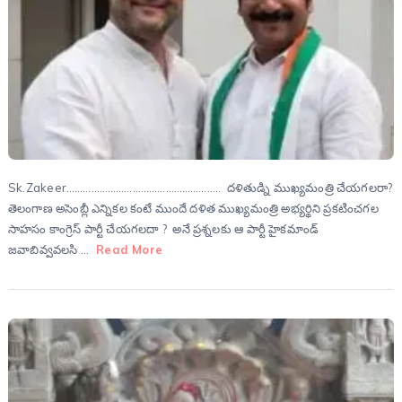
Sk.Zakeer……………………………………………….. దళితుడ్ని ముఖ్యమంత్రి చేయగలరా?
తెలంగాణ అసెంబ్లీ ఎన్నికల కంటే ముందే దళిత ముఖ్యమంత్రి అభ్యర్థిని ప్రకటించగల
సాహసం కాంగ్రెస్ పార్టీ చేయగలదా ? అనే ప్రశ్నలకు ఆ పార్టీ హైకమాండ్
జవాబివ్వవలసి …
Read More