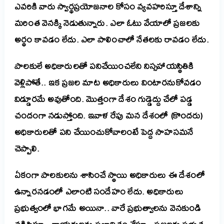
ఎవరికి వారు స్వార్థప్రయోజనాల కోసం వ్యవహరిస్తూ దేశాన్ని
మరింత వెనక్కి నెడుతున్నారు. ఎలా ఓటు వేయాలో ప్రజలకు
అర్థం కావడం లేదు. ఎలా పాలించాలో నేతలకు రావడం లేదు.
పాలకులే అధికారులతో పనిచేయించలేని నిస్సహాయస్థితికి
వెళ్లిపోతే.. ఇక ప్రజల మాట అధికారులు వింటారనుకోవడం
విడ్డూరమే అవుతోంది. మొత్తంగా దేశం గుడ్డెద్దు చేలో పడ్డ
చందంగా నడుస్తోంది. ఇవాళ రేపు మన దేశంలో (కొందరు)
అధికారులతో పని చేయించుకోవాలంటే పెద్ద సాహసమనే
చెప్పాలి.
ఏకంగా పాలకులను శాసించే స్థాయి అధికారులు ఈ దేశంలో
ఉన్నారనడంలో ఎలాంటి సందేహం లేదు. అధికారులు
ప్రభుత్వంలో భాగమే అయినా.. వారే ప్రభుత్వాలను వెనకుండి