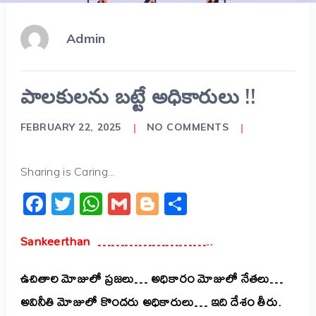
Admin
పాలకులను బట్టే అధికారులు !!
FEBRUARY 22, 2025
NO COMMENTS
Sharing is Caring...
Facebook
Twitter
WhatsApp
Gmail
Blogger
Share
Sankeerthan ……………………..
ఉచితాల మోజులో ప్రజలు… అధికారం మోజులో నేతలు…
అవినీతి మోజులో కొందరు అధికారులు… ఇది దేశం తీరు.