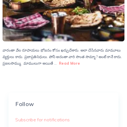
వారంతా వేల రూపాయలు భోజనం కోసం ఖర్చుచేశారు. అలా చేసినవారు మామూలు
వ్యక్తులు కాదు. ప్రజాప్రతినిధులు. పోనీ అదంతా వారి సొంత సొమ్మా ? అంటే కానే కాదు.
ప్రజలసొమ్ము. మాములుగా అయితే …
Read More
Follow
Subscribe for notifications