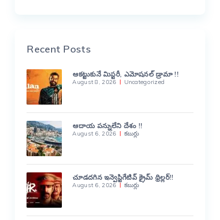
Recent Posts
ఆకట్టుకునే మిస్టరీ, ఎమోషనల్ డ్రామా !!
August 8, 2026
Uncategorized
ఆదాయ పన్నులేని దేశం !!
August 6, 2026
కబుర్లు
చూడదగిన ఇన్వెస్టిగేటివ్ క్రైమ్ థ్రిల్లర్!!
August 6, 2026
కబుర్లు