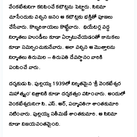
వేంకటేశునిగా కనిపించే కటౌట్లను పెట్టారు. సినిమా
చూసేందుకు వచ్చిన జనం ఆ కటౌట్లకు భక్తితో పూజలు
చేసేవారు. కొబ్బరికాయలు కొట్టేవారు. థియేటర్ల వద్ద
నిర్మాతలు హుండీలు కూడా ఏర్పాటుచేయడంతో కానుకలు
కూడా సమర్పించుకునేవారు. అలా వచ్చిన ఆ మొత్తాలను
నిర్మాతలు తిరుమల – తిరుపతి దేవస్థానం వారికి
పంపించే వారు.
దర్శకుడు పి. పుల్లయ్య 1939లో నిర్మితమైన ‘శ్రీ వెంకటేశ్వర
మహాత్మ్యం’ చిత్రానికి కూడా దర్శకత్వం వహించారు. అందులో
వెంకటేశ్వరునిగా సి. ఎస్. ఆర్, పద్మావతిగా శాంతకుమారి
నటించారు. పుల్లయ్య సతీమణే శాంతకుమారి. ఆ సినిమా
కూడా విజయవంతమైంది.