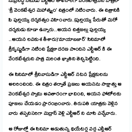
సుప్రసిద్ధ నటుడు ఎన్టీఆర్ తొలిసారిగా వేంకటేశ్వరుని పాత్రలో
‘శ్రీ వెంకటేశ్వర మహాత్మ్యం’ చిత్రంలో నటించారు. ఈ చిత్రానికి
పి పుల్లయ్య దర్శకత్వం వహించారు.(
పుల్లయ్య
పేరుతో
మరో
దర్శకుడు
కూడా
ఉన్నారు
..
ఆయన
చిత్తజల్లు
పుల్లయ్య
..
ఆయన
లవకుశ
తీశారు)
‘మాయాబజార్’ సినిమాలో
శ్రీకృష్ణుడిగా నటించి ప్రేక్షకాదరణ పొందిన ఎన్టీఆర్ కి ఈ
వేంకటేశ్వరుని పాత్ర మరింత ఖ్యాతిని తెచ్చిపెట్టింది.
ఈ సినిమాలో శ్రీనివాసుడిగా ఎన్టీఆర్ నటన ప్రేక్షకులను
అలరించింది. ఈ చిత్రం తర్వాతే ప్రజలు ఆయనను సాక్షాత్తు ఆ
వెంకటేశ్వర స్వామి అవతారంగా భావించి, ఆయన ఫోటోలకు
పూజలు చేయడం ప్రారంభించారు. తిరుపతి యాత్రకు వెళ్లిన
వారు తప్పనిసరిగా మద్రాస్ వెళ్లి ఎన్టీఆర్ ని చూసి వచ్చేవారు.
ఆ రోజుల్లో ఈ సినిమా ఆడుతున్న థియేటర్ల వద్ద ఎన్టీఆర్