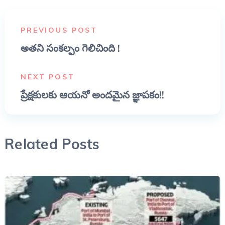
PREVIOUS POST
అతని సంకల్పం గెలిచింది !
NEXT POST
ప్రేక్షకులకు ఆయనో అందమైన జ్ఞాపకం!!
Related Posts