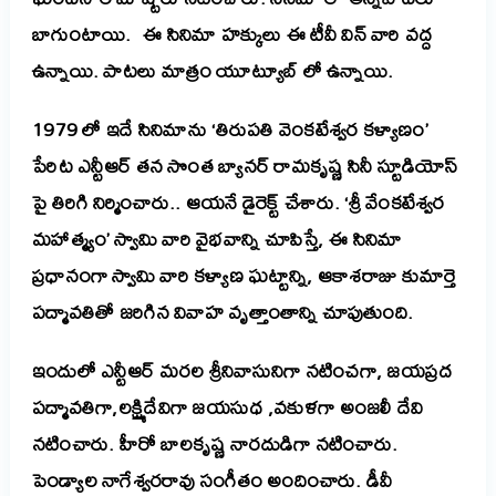
బాగుంటాయి. ఈ సినిమా హక్కులు ఈ టీవీ విన్ వారి వద్ద
ఉన్నాయి. పాటలు మాత్రం యూట్యూబ్ లో ఉన్నాయి.
1979
లో
ఇదే సినిమాను ‘
తిరుపతి
వెంకటేశ్వర
కళ్యాణం’
పేరిట
ఎన్టీఆర్ తన సొంత బ్యానర్ రామకృష్ణ సినీ స్టూడియోస్
పై తిరిగి నిర్మించారు.. ఆయనే డైరెక్ట్ చేశారు. ‘శ్రీ వేంకటేశ్వర
మహాత్మ్యం’ స్వామి వారి వైభవాన్ని చూపిస్తే, ఈ సినిమా
ప్రధానంగా స్వామి వారి కళ్యాణ ఘట్టాన్ని, ఆకాశరాజు కుమార్తె
పద్మావతితో జరిగిన వివాహ వృత్తాంతాన్ని చూపుతుంది.
ఇందులో ఎన్టీఆర్ మరల శ్రీనివాసునిగా నటించగా, జయప్రద
పద్మావతిగా,లక్ష్మిదేవిగా జయసుధ ,వకుళ
గా
అంజలీ దేవి
నటించారు. హీరో బాలకృష్ణ నారదుడిగా నటించారు.
పెండ్యాల నాగేశ్వరరావు సంగీతం అందించారు. డీవీ