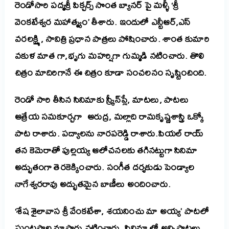
రెండోసారి పద్మశ్రీ పిక్చర్స్ సొంత బ్యానర్ పై మళ్ళీ ‘శ్రీ
వెంకటేశ్వర మహాత్మ్యం’ తీశారు. ఇందులో ఎన్టీఆర్,ఎస్
వరలక్ష్మి , సావిత్రి ప్రధాన పాత్రలు పోషించారు. శాంత కుమారి
వకుళ మాత గా,భృగు మహర్షిగా గుమ్మడి నటించారు. తొలి
చిత్రం మాదిరిగానే ఈ చిత్రం కూడా సంచలనం సృష్టించింది.
రెండో సారి తీసిన సినిమాకు స్క్రీన్‌ప్లే, మాటలు, పాటలు
ఆత్రేయ సమకూర్చగా ఆరుద్ర, మల్లాది రామకృష్ణశాస్త్రి ఒక్కో
పాట రాశారు. పద్యాలను నారపరెడ్డి రాశారు.పియల్ రాయ్
తన కెమెరాతో పుల్లయ్య ఆలోచనల
కు
తగినట్టుగా సినిమా
అద్భుతంగా తెరకెక్కించారు. సంగీత దర్శకుడు పెండ్యాల
నాగేశ్వరరావు అద్భుతమైన బాణీలు అందించారు.
‘శేష శైలావాస శ్రీ వేంకటేశా, శయనించు మా అయ్య’ పాటలో
ఘంటసాల మాష్టారు నటించారు. సినిమా లో అన్నిపాటలు