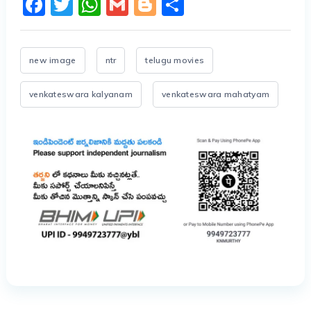
Facebook
Twitter
WhatsApp
Gmail
Blogger
Share
new image
ntr
telugu movies
venkateswara kalyanam
venkateswara mahatyam