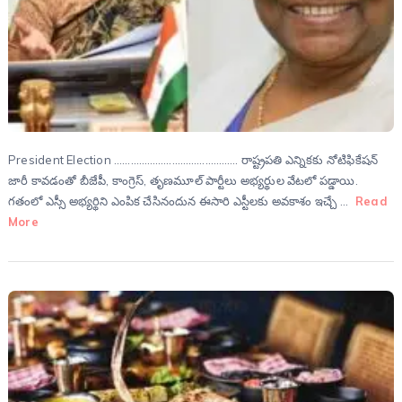
President Election ……………………………………… రాష్ట్రపతి ఎన్నికకు నోటిఫికేషన్
జారీ కావడంతో బీజేపీ, కాంగ్రెస్, తృణమూల్ పార్టీలు అభ్యర్థుల వేటలో పడ్డాయి.
గతంలో ఎస్సీ అభ్యర్థిని ఎంపిక చేసినందున ఈసారి ఎస్టీలకు అవకాశం ఇచ్చే …
Read
More