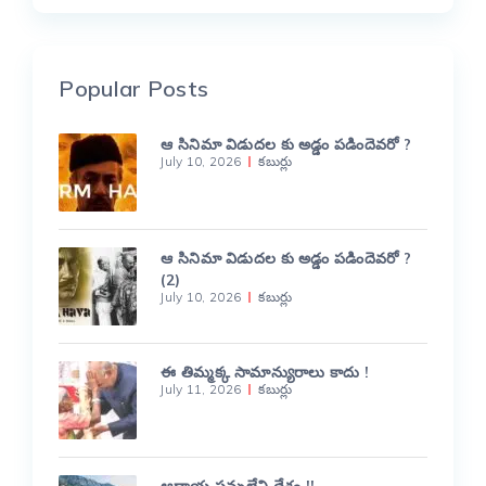
Popular Posts
ఆ సినిమా విడుదల కు అడ్డం పడిందెవరో ?
July 10, 2026
కబుర్లు
ఆ సినిమా విడుదల కు అడ్డం పడిందెవరో ?
(2)
July 10, 2026
కబుర్లు
ఈ తిమ్మక్క సామాన్యురాలు కాదు !
July 11, 2026
కబుర్లు
ఆదాయ పన్నులేని దేశం !!