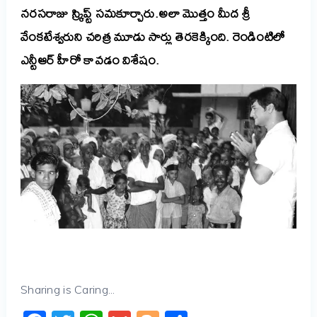
నరసరాజు స్క్రిప్ట్
సమకూర్చారు.
అలా
మొత్తం
మీద
శ్రీ
వేంకటేశ్వరుని
చరిత్ర
మూడు
సార్లు
తెరకెక్కింది
.
రెండింటిలో
ఎన్టీఆర్
హీరో
కావడం
విశేషం.
Sharing is Caring...