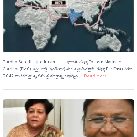
Pardha Saradhi Upadrasta………… భారత్, రష్యా Eastern Maritime
Corridor (EMC) చెన్నై పోర్ట్ (ఇండియా) నుంచి వ్లాడివోస్టోక్ (రష్యా Far East) వరకు
5,647 నాటికల్ మైళ్ళ సముద్ర మార్గాన్ని అభివృద్ధి …
Read More