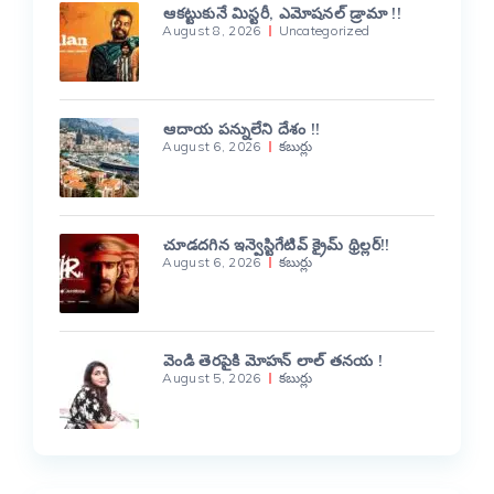
ఆకట్టుకునే మిస్టరీ, ఎమోషనల్ డ్రామా !!
August 8, 2026
Uncategorized
ఆదాయ పన్నులేని దేశం !!
August 6, 2026
కబుర్లు
చూడదగిన ఇన్వెస్టిగేటివ్ క్రైమ్ థ్రిల్లర్!!
August 6, 2026
కబుర్లు
వెండి తెరపైకి మోహన్ లాల్ తనయ !
August 5, 2026
కబుర్లు