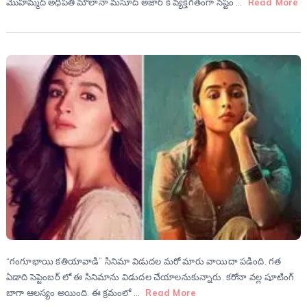
మొహమ్మద్ అధిపతి మౌలానా మసూద్ అజార్ కి వ్యక్తిగతంగా నష్టం …
Read More
“గంగూభాయి కతియావాడి” సినిమా విడుదల మరో మారు వాయిదా పడింది. గత
ఏడాది సెప్టెంబర్ లో ఈ సినిమాను విడుదల చేయాలనుకున్నారు. కరోనా వల్ల షూటింగ్
బాగా ఆలస్యం అయింది. ఈ క్రమంలో …
Read More