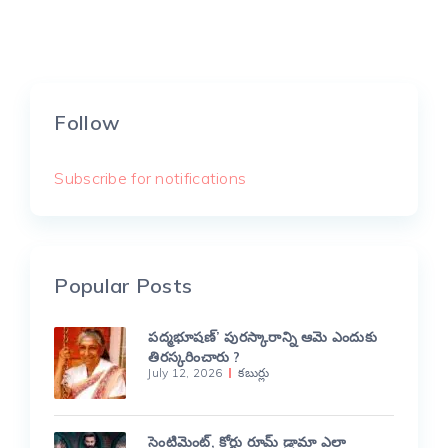
Follow
Subscribe for notifications
Popular Posts
పద్మభూషణ్’ పురస్కారాన్ని ఆమె ఎందుకు
తిరస్కరించారు ?
July 12, 2026
కబుర్లు
సెంటిమెంట్, కోర్టు రూమ్ డ్రామా ఎలా