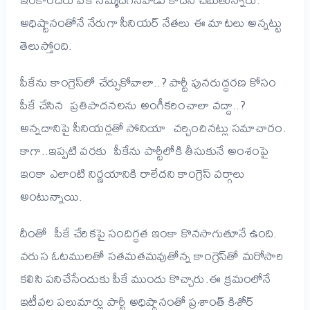
అధిష్టానంతోనే నేరుగా సీనియర్ నేతలు ఈ మాటలు అన్నట్టు
తెలుస్తోంది.
పీకేను కాంగ్రెస్‌లో చేర్చుకోవాలా..? పార్టీ పునరుద్ధరణ కోసం
పీకే చేసిన ప్రతిపాదనలను అంగీకరించాలా వద్దా..?
అన్నదానిపై సీనియర్లతో సోనియా చర్చించినట్లు సమాచారం.
కాగా..ఇప్పటి వరకు పీకేను పార్టీలోకి తీసుకునే అంశంపై
ఇంకా ఎలాంటి నిర్ణయానికి రాలేదని కాంగ్రెస్‌ వర్గాలు
అంటున్నాయి.
దీంతో పీకే చేరికపై సందిగ్ధత ఇంకా కొనసాగుతూనే ఉంది.
వరుస ఓటములతో సతమతమవుతోన్న కాంగ్రెస్‌తో మరోసారి
కలిసి పనిచేసేందుకు పీకే ముందు కొచ్చారు.ఈ క్రమంలోనే
ఇటీవల పలుమార్లు పార్టీ అధిష్ఠానంతో ప్రశాంత్‌ కిశోర్‌