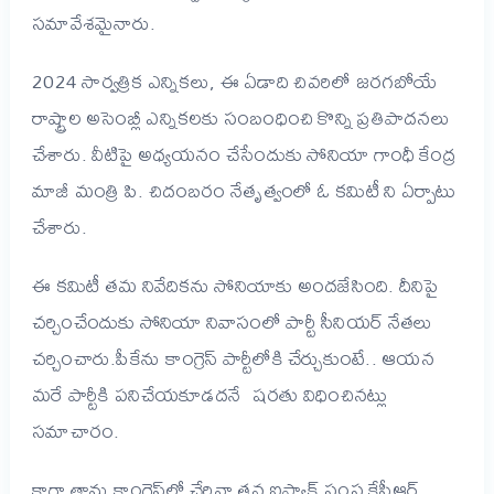
సమావేశమైనారు.
2024 సార్వత్రిక ఎన్నికలు, ఈ ఏడాది చివరిలో జరగబోయే
రాష్ట్రాల అసెంబ్లీ ఎన్నికలకు సంబంధించి కొన్ని ప్రతిపాదనలు
చేశారు. వీటిపై అధ్యయనం చేసేందుకు సోనియా గాంధీ కేంద్ర
మాజీ మంత్రి పి. చిదంబరం నేతృత్వంలో ఓ కమిటీ ని ఏర్పాటు
చేశారు.
ఈ కమిటీ తమ నివేదికను సోనియాకు అందజేసింది. దీనిపై
చర్చించేందుకు సోనియా నివాసంలో పార్టీ సీనియర్‌ నేతలు
చర్చించారు.పీకేను కాంగ్రెస్‌ పార్టీలోకి చేర్చుకుంటే.. ఆయన
మరే పార్టీకి పనిచేయకూడదనే షరతు విధించినట్లు
సమాచారం.
కాగా తాను కాంగ్రెస్‌లో చేరినా తన ఐప్యాక్‌ సంస్థ కేసీఆర్