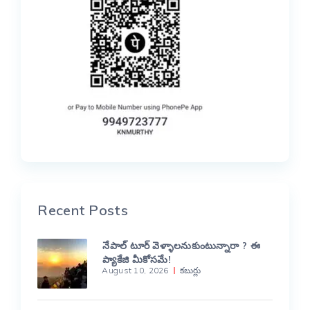
Recent Posts
నేపాల్ టూర్ వెళ్ళాలనుకుంటున్నారా ? ఈ
ప్యాకేజి మీకోసమే!
August 10, 2026
కబుర్లు