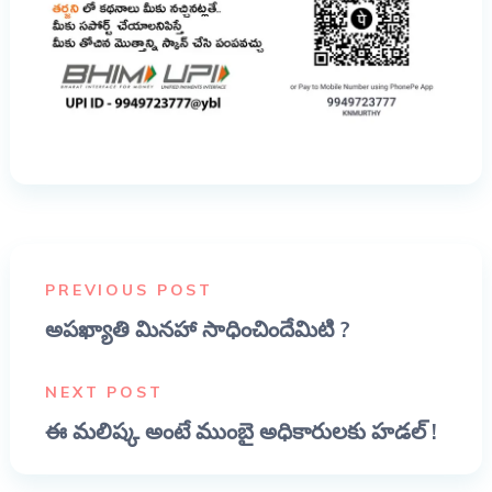
PREVIOUS POST
అపఖ్యాతి మినహా సాధించిందేమిటి ?
NEXT POST
ఈ మలిష్క అంటే ముంబై అధికారులకు హడల్ !