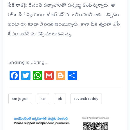
పీకే రాకపై రేవంత్ ఉత్సాహంతో ఉన్నట్టు కనిపిస్తున్నారు.
ఆ
రోజు పీకే స్వయంగా టీఆర్ఎస్ ను ఓడించండి అని చెప్పడం
వింటారని కూడా రేవంత్ అంటున్నారు. కాగా పీకే త్వరలో ఏపీ
సీఎం జగన్ ను కల్సి మాట్లాడవచ్చు.
Sharing is Caring...
Facebook
Twitter
WhatsApp
Gmail
Blogger
Share
cm jagan
kcr
pk
revanth reddy