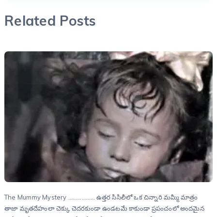
Related Posts
The Mummy Mystery ……………… ఉత్తర సిసిలీలో ఒక చిన్నారి మమ్మీ మాత్రం
తాజా మృతదేహంలా చెక్కు చెదరకుండా ఉండటమే కాకుండా ప్రపంచంలో అందమైన