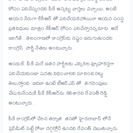
కోసం పనిచేస్తుందని పీకే అన్నట్టు వార్తలు వచ్చాయి. అంటే
ఆయన నేరుగా కేసీఆర్ తో పనిచేయకపోయినా ఆయన సంస్థ
ప్రతినిధులు మాత్రం కేసీఆర్ కోసం పనిచేస్తారన్నమాట. అదే
జరిగితే.. తెలంగాణలో కాంగ్రెస్‌కు నష్టం జరుగుతుందని
కాంగ్రెస్ పార్టీ నేతలు అంటున్నారు.
అందుకే..పీకే మరే ఇతర పార్టీలకు ఎన్నికల వ్యూహకర్తగా
పనిచేయకుండా షరతు విధించాలని సూచించినట్టు
తెలుస్తోంది. ఇదిలా ఉంటే టీఆర్ఎస్ తో తెగదెంపులు
చేసుకునేందుకే పీకే కేసీఆర్‌ను కలిశారని రేవంత్ రెడ్డి
అంటున్నారు.
పీకే కాంగ్రెస్‌లో చేరిన తర్వాత తనతో హైదరాబాద్ లోనే
ప్రెస్‌మీట్‌ పెట్టే రోజు దగ్గర్లోనే ఉందని రేవంత్‌ చెబుతున్నారు.