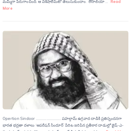
మమ్మీగా పేరుగాంచింది. ఆ విశేషాలేమిటో తెలుసుకుందాం. రోసాలియా …
Read
More
Opertion Sindoor ………………………. పహల్గామ్ ఉగ్రవాద దాడికి ప్రతిస్పందనగా
భారత భద్రతా దళాలు ‘ఆపరేషన్ సిందూర్’ పేరిట జరిపిన ప్రతీకార దాడుల్లో జైష్-ఎ-