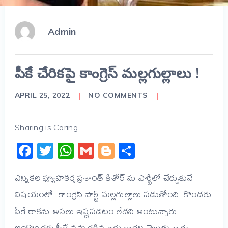
Admin
పీకే చేరికపై కాంగ్రెస్ మల్లగుల్లాలు !
APRIL 25, 2022
NO COMMENTS
Sharing is Caring...
Facebook
Twitter
WhatsApp
Gmail
Blogger
Share
ఎన్నికల వ్యూహకర్త ప్రశాంత్ కిశోర్‌ ను పార్టీలో చేర్చుకునే
విషయంలో కాంగ్రెస్ పార్టీ మల్లగుల్లాలు పడుతోంది. కొందరు
పీకే రాకను అసలు ఇష్టపడటం లేదని అంటున్నారు.
ఇంకొందరు పీకే నమ్మదగినవాడు కాదని చెబుతున్నారు.