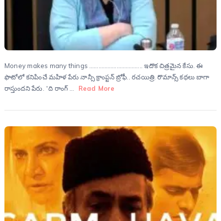
Money makes many things …………………………….. ఇదొక చిత్రమైన కేసు. ఈ
ఫొటోలో కనిపించే మహిళ పేరు నాన్సీ క్రాంప్టన్ బ్రోఫీ.. రచయిత్రి. రొమాన్స్ కథలు బాగా
రాస్తుందని పేరు. “ది రాంగ్ …
Read More