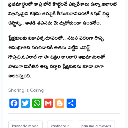
ప్రథమార్ధంలో కాస్త బోర్ కొట్టించే సన్నివేశాలు ఉన్నా.ఇలాంటి
విభిన్నమైన కథను తెరపైకి తీసుకురావడంలో రిషబ్ పడ్డ
కష్టాన్ని.. అతడి తపనను మెచ్చుకోకుండా ఉండలేం.
ప్రేక్షకులకు విజువల్స్ రూపంలో.. నటన పరంగా గొప్ప
అనుభూతిని పంచడానికి అతను పెట్టిన ఎఫర్ట్
గొప్పది.ఓవరాల్ గా ఈ చిత్రం కాంతార అభిమానులతో
పాటుగా మిగిలిన అన్ని వర్గాల ప్రేక్షకులను కూడా బాగా
అలరిస్తుంది.
Sharing is Caring...
Facebook
Twitter
WhatsApp
Gmail
Blogger
Share
kannada movie
kanthara 2
pan india movies