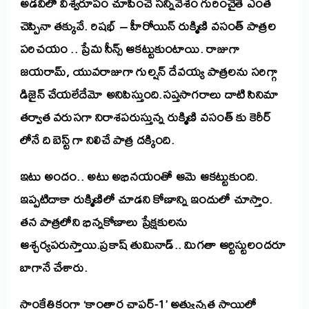
అడవిలో విశ్వరూపం చూపించే సన్నివేశం గురించైతే ఎంత
చెప్పినా తక్కువే.
రిషభ్ – హీరోయిన్ రుక్మిణి వసంత్ పాత్రల
పరిచయం .. ప్రేమ సీన్స్ ఆకట్టుకుంటాయి. రాజుగా
జయరామ్, యువరాజుగా గుల్షన్ దేవయ్య పాత్రలను సరిగ్గా
డిజైన్ చేయలేదేమో అనిపిస్తుంది.సప్తసాగరాలు దాటి సినిమా
తర్వాత వరుసగా నిరాశపరుస్తున్న రుక్మిణి వసంత్ కు కెరీర్
లోనే ది బెస్ట్ గా నిలిచే పాత్ర దక్కింది.
ఇటు అందం.. అటు అభినయంతో ఆమె ఆకట్టుకుంది.
ఇప్పటిదాకా రుక్మిణిలో చూడని కోణాన్ని ఇందులో చూస్తాం.
తన పాత్రలోని భిన్నకోణాలు ప్రేక్షకులను
ఆశ్చర్యపరుస్తాయి.ప్రకాష్ తుమినాడ్.. మిగతా ఆర్టిస్టులందరూ
బాగానే చేశారు.
సాంకేతికంగా ‘కాంతార చాప్టర్-1’ అత్యున్నత స్థాయిలో