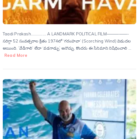
Taadi Prakash……………. A LANDMARK POLITICAL FILM—————-
సరిగ్గా 52 సంవత్సరాల క్రితం 1974లో ‘గరంహవా’ (Scorching Wind) విడుదల
అయింది. ’వేడిగాలి’ లేదా ‘వడగాడ్పు’ అనొచ్చు. కొందరు ఈ సినిమాని నిషేధించాలి …
Read More