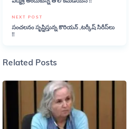
పద్మశ్రీ అందుకున్న తొలి కమెడియన్ !!
NEXT POST
సంచలనం సృష్టిస్తున్న కొరియన్ ,టర్కీష్ సిరీస్‌లు
!!
Related Posts