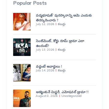
Popular Posts
పద్మభూషణ్’ పురస్కారాన్ని ఆమె ఎందుకు
తిరస్కరించారు ?
July 12, 2026
కబుర్లు
సెంటిమెంట్, కోర్టు రూమ్ డ్రామా ఎలా
ఉందంటే?
July 13, 2026
కబుర్లు
వద్దంటే అవార్డులు !
July 14, 2026
కబుర్లు
ఆకట్టుకునే మిస్టరీ, ఎమోషనల్ డ్రామా !!
August 8, 2026
Uncategorized