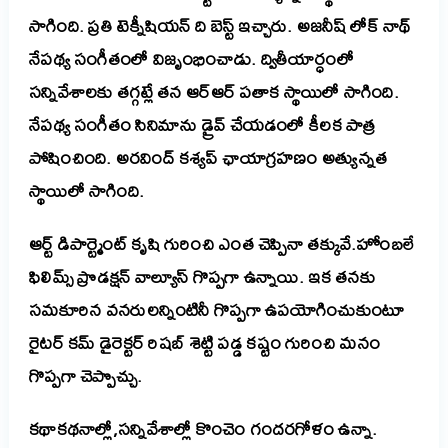
సాగింది. ప్రతి టెక్నీషియన్ ది బెస్ట్ ఇచ్చారు. అజనీష్ లోక్ నాథ్
నేపథ్య సంగీతంలో విజృంభించాడు. ద్వితీయార్ధంలో
సన్నివేశాలకు తగ్గట్లే తన ఆర్ఆర్ పతాక స్థాయిలో సాగింది.
నేపథ్య సంగీతం సినిమాను డ్రైవ్ చేయడంలో కీలక పాత్ర
పోషించింది. అరవింద్ కశ్యప్ ఛాయాగ్రహణం అత్యున్నత
స్థాయిలో సాగింది.
ఆర్ట్ డిపార్ట్మెంట్ కృషి గురించి ఎంత చెప్పినా తక్కువే.హోంబలే
ఫిలిమ్స్ ప్రొడక్షన్ వాల్యూస్ గొప్పగా ఉన్నాయి.
ఇక తనకు
సమకూరిన వనరులన్నింటినీ గొప్పగా ఉపయోగించుకుంటూ
రైటర్ కమ్ డైరెక్టర్ రిషబ్ శెట్టి పడ్డ కష్టం గురించి మనం
గొప్పగా చెప్పొచ్చు.
కథాకథనాల్లో,సన్నివేశాల్లో కొంచెం గందరగోళం ఉన్నా.