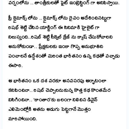
వర్షంలోను .. తాంత్రీకులతో ఫైట్ ఇంట్రెస్టింగ్ గా అనిపిస్తాయి.
ప్రీ క్లైమాక్స్ లోను .. క్లైమాక్స్ లోను దైవం ఆదేశించినట్టుగా
రిషభ్ శెట్టి చేసిన యాక్టింగ్ ఈ సినిమాకి హైలైట్ గా
నిలుస్తుంది..రిషబ్ శెట్టి సీక్వెల్ క్రేజ్ ను క్యాష్ చేసుకోవాలని
అనుకోకుండా.. ప్రేక్షకులకు ఇంకా గొప్ప అనుభూతిని
పంచాలనే ఉద్దేశంతో మరింత భారీతనం ఉన్న కథతో వచ్చాడు
ఈసారి.
ఆ భారీతనం ఒక దశ వరకూ అనవసరపు ఆర్భాటంలా
కనిపించినా.. రిషబ్ చెప్పాలనుకున్న కొత్త కథ కొంతమేర
విసిగించినా.. ‘కాంతార’కు బలంగా నిలిచిన డివైన్
ఎలిమెంట్లోకి అతను అడుగు పెట్టగానే మొత్తం
మారిపోయింది.