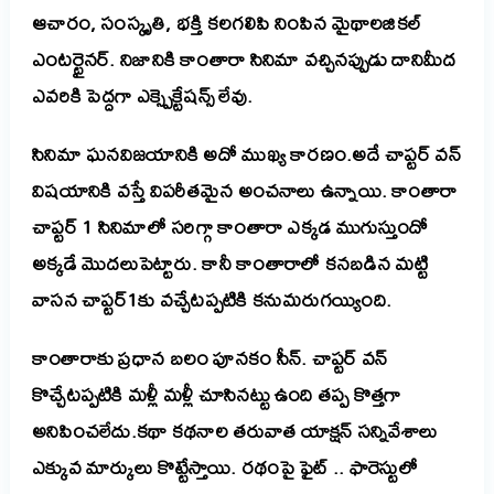
ఆచారం, సంస్కృతి, భక్తి కలగలిపి నింపిన మైథాలజికల్
ఎంటర్టైనర్. నిజానికి కాంతారా సినిమా వచ్చినప్పుడు దానిమీద
ఎవరికి పెద్దగా ఎక్స్పెక్టేషన్స్ లేవు.
సినిమా ఘనవిజయానికి అదో ముఖ్య కారణం.అదే చాప్టర్ వన్
విషయానికి వస్తే విపరీతమైన అంచనాలు ఉన్నాయి.
కాంతారా
చాప్టర్ 1 సినిమాలో సరిగ్గా కాంతారా ఎక్కడ ముగుస్తుందో
అక్కడే మొదలుపెట్టారు. కానీ కాంతారాలో కనబడిన మట్టి
వాసన చాప్టర్1కు వచ్చేటప్పటికి కనుమరుగయ్యింది.
కాంతారాకు ప్రధాన బలం పూనకం సీన్. చాప్టర్ వన్
కొచ్చేటప్పటికి మళ్లీ మళ్లీ చూసినట్టు ఉంది తప్ప కొత్తగా
అనిపించలేదు.
కథా కథనాల తరువాత యాక్షన్ సన్నివేశాలు
ఎక్కువ మార్కులు కొట్టేస్తాయి. రథంపై ఫైట్ .. ఫారెస్టులో