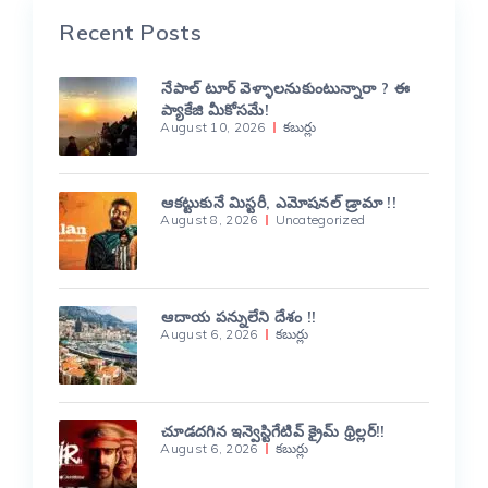
Recent Posts
నేపాల్ టూర్ వెళ్ళాలనుకుంటున్నారా ? ఈ
ప్యాకేజి మీకోసమే!
August 10, 2026
కబుర్లు
ఆకట్టుకునే మిస్టరీ, ఎమోషనల్ డ్రామా !!
August 8, 2026
Uncategorized
ఆదాయ పన్నులేని దేశం !!
August 6, 2026
కబుర్లు
చూడదగిన ఇన్వెస్టిగేటివ్ క్రైమ్ థ్రిల్లర్!!
August 6, 2026
కబుర్లు