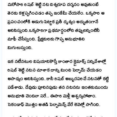
మరోసారి రిషబ్ శెట్టి నట విశ్వరూప దర్శనం అవుతుంటే
తెరకు కళ్లప్పగించడం తప్ప ఇంకేమీ చేయలేం. ఒక్కసారి ఆ
ప్రపంచంలోకి అడుగుపెట్టాక ప్రతీ దృశ్యం అద్భుతంగానే
అనిపిస్తుంది.ఒక్కసారిగా ప్రథమార్ధంలోని తప్పులన్నింటినీ
మాఫీ చేసేస్తుంది. ప్రేక్షకులకు గొప్ప అనుభూతిని
మిగులుస్తుంది.
ఇక నటీనటుల విషయానికొస్తే కాంతార క్లైమాక్స్ సన్నివేశాల్లో
రిషబ్ శెట్టి నటన చూశాక దాన్ని మించి పెర్ఫామ్ చేయడం
అసాధ్యం అనిపిస్తుంది. కానీ రిషబ్ అబ్బురపరిచే నటనతో కట్టి
పడేశాడు. దేవుడు పూనినపుడు తన నటనను ఇంతకుముందు
అనుభూతి చెందినా సరే.. ఈసారి మళ్లీ ఆశ్చర్యపోతాం.
సెకండాఫ్ మొత్తం అతడి పెర్ఫామెన్స్ వేరే లెవెల్లో సాగింది.