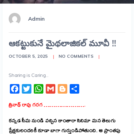
Admin
ఆకట్టుకునే మైథలాజికల్ మూవీ !!
OCTOBER 5, 2025
NO COMMENTS
Sharing is Caring...
Facebook
Twitter
WhatsApp
Gmail
Blogger
Share
త్రినాథ్ రావు గరగ ………………….
కన్నడ సీమ నుండి వచ్చిన కాంతారా సినిమా మన తెలుగు
ప్రేక్షకులందరికీ కూడా బాగా గుర్తుండిపోతుంది. ఆ ప్రాంతపు