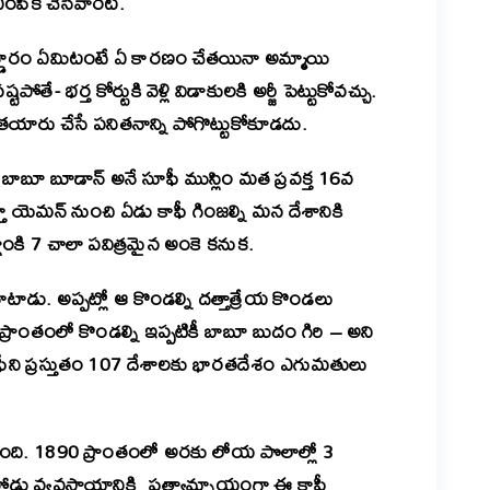
 ఎంపిక చేసేవారట.
డ్డూరం ఏమిటంటే ఏ కారణం చేతయినా అమ్మాయి
తే- భర్త కోర్టుకి వెళ్లి విడాకులకి అర్జీ పెట్టుకోవచ్చు.
ీ తయారు చేసే పనితనాన్ని పోగొట్టుకోకూడదు.
 బాబూ బూడాన్ అనే సూఫీ ముస్లిం మత ప్రవక్త 16వ
 వస్తూ యెమన్ నుంచి ఏడు కాఫీ గింజల్ని మన దేశానికి
ాంకి 7 చాలా పవిత్రమైన అంకె కనుక.
ాటాడు. అప్పట్లో ఆ కొండల్ని దత్తాత్రేయ కొండలు
ప్రాంతంలో కొండల్ని ఇప్పటికీ బాబూ బుదం గిరి – అని
ని ప్రస్తుతం 107 దేశాలకు భారతదేశం ఎగుమతులు
ది. 1890 ప్రాంతంలో అరకు లోయ పొలాల్లో 3
పోడు వ్యవసాయానికి ప్రత్యామ్నాయంగా ఈ కాఫీ