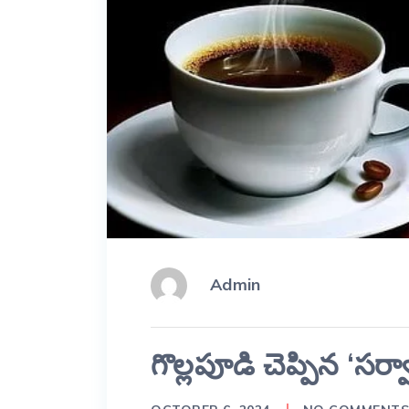
Admin
గొల్లపూడి చెప్పిన ‘సర