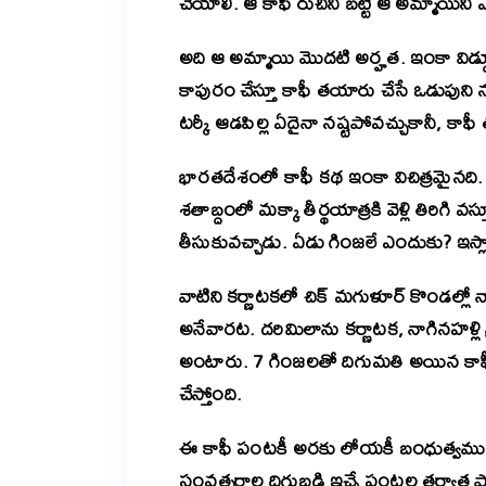
చేయాలి. ఆ కాఫీ రుచిని బట్టి ఆ అమ్మాయిని
అది ఆ అమ్మాయి మొదటి అర్హత. ఇంకా వి
కాపురం చేస్తూ కాఫీ తయారు చేసే ఒడుపుని నష్టపో
టర్కీ ఆడపిల్ల ఏదైనా నష్టపోవచ్చుకానీ, కాఫ
భారతదేశంలో కాఫీ కథ ఇంకా విచిత్రమైనది.
శతాబ్దంలో మక్కా తీర్థయాత్రకి వెళ్లి తిరిగి
తీసుకువచ్చాడు. ఏడు గింజలే ఎందుకు? ఇస్ల
వాటిని కర్ణాటకలో చిక్ మగుళూర్ కొండల్లో న
అనేవారట. దరిమిలాను కర్ణాటక, నాగినహళ్లి 
అంటారు. 7 గింజలతో దిగుమతి అయిన కాఫీ
చేస్తోంది.
ఈ కాఫీ పంటకీ అరకు లోయకీ బంధుత్వముం
సంవత్సరాల దిగుబడి ఇచ్చే పంటల తర్వాత 