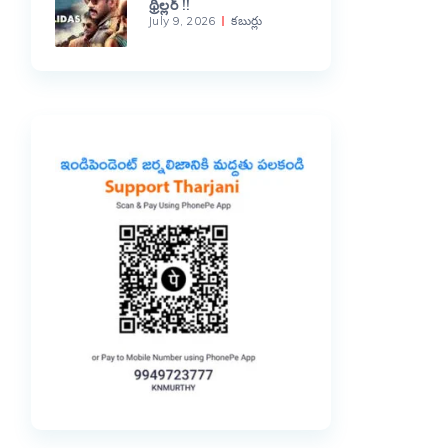
థ్రిల్లర్ !!
July 9, 2026
కబుర్లు