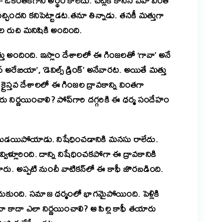
కంతకిగాని అర్థం కాలేదు. చెట్లకి కాసిన ఏవో వింత
్చిందని కనిపెట్టాడట.
తనూ తిన్నాడు. తనకీ మత్తుగా
ల రుచి మనిషికి అందింది.
ు అందింది. ఇస్లాం దేశాలలో ఈ గింజలతో ‘గావా’ అనే
్ అరేబియా’, ‘డెవిల్స్ డ్రింక్’ అనేవారట. అయితే మత్తు
రైస్తవ దేశాలలో ఈ గింజల ద్రావకాన్ని వింతగా
రు నిర్ణయించాలి? పోప్‌గారి దగ్గరికి ఈ ధర్మ సందేహం
యుడయిపోయాడు. నిషేధించడానికి మనసు రాలేదు.
్లూరింది. దాన్ని నిషేధించకపోగా ఈ ద్రావకానికి
ంచారు. అప్పటి నుంచీ వాటికన్‌లో ఈ కాఫీ జొరబడింది.
చుకుంది. సమాజ ధర్మంలో భాగమైపోయింది. పెళ్లికి
ా కాదా ఎలా నిర్ణయించాలి? ఆ పిల్ల కాఫీ తయారు