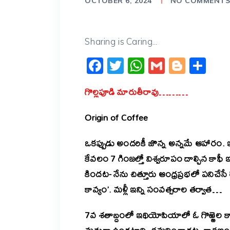
OCTOBER 6, 2024
NO COMMENT
Sharing is Caring...
Facebook
Twitter
WhatsApp
Gmail
Blogg
Sh
గొల్లపూడి మారుతీరావు………
Origin of Coffee
ఒకప్పుడు అందరికీ జొన్న అన్నమే ఆహారం. ఇ
కేవలం 7 గింజల్తో విశ్వరూపం దాల్చిన కాఫ
కిందట- నేను చిత్తూరు ఆంధ్రప్రభలో పనిచేసే ర
కావ్యం’. మళ్లీ ఇన్ని సంవత్సరాల తర్వాత…
7వ శతాబ్దంలో ఇథియోపియాలో ఓ గొఱ్ఱెల కాపర