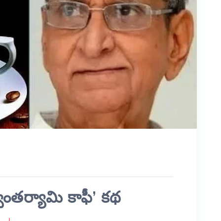
్వాంతర్యామి కాఫీ’ కథ