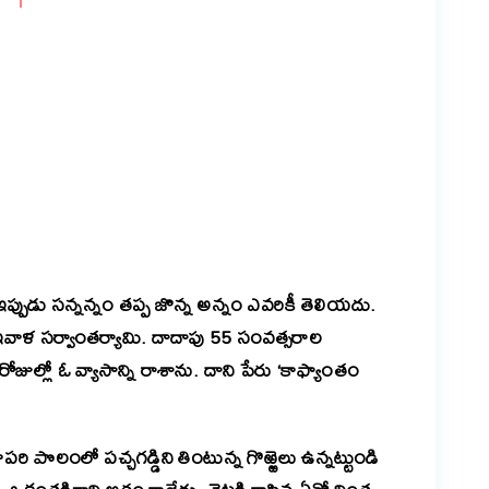
S
er
are
ప్పుడు సన్నన్నం తప్ప జొన్న అన్నం ఎవరికీ తెలియదు.
ీ ఇవాళ సర్వాంతర్యామి. దాదాపు 55 సంవత్సరాల
ోజుల్లో ఓ వ్యాసాన్ని రాశాను. దాని పేరు ‘కాఫ్యాంతం
ి పొలంలో పచ్చగడ్డిని తింటున్న గొఱ్ఱెలు ఉన్నట్టుండి