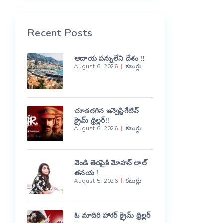
Recent Posts
ఆదాయ పన్నులేని దేశం !!
August 6, 2026
కబుర్లు
చూడదగిన ఇన్వెస్టిగేటివ్
క్రైమ్ థ్రిల్లర్!!
August 6, 2026
కబుర్లు
వెండి తెరపైకి మోహన్ లాల్
తనయ !
August 5, 2026
కబుర్లు
ఓ మాదిరి హారర్ క్రైమ్ థ్రిల్లర్