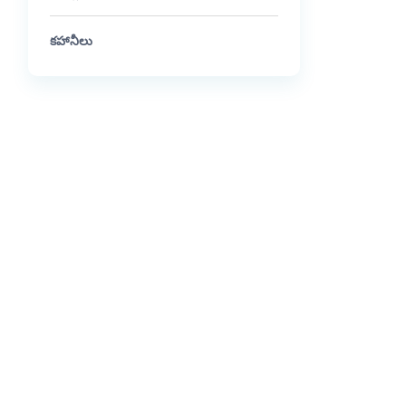
కహానీలు