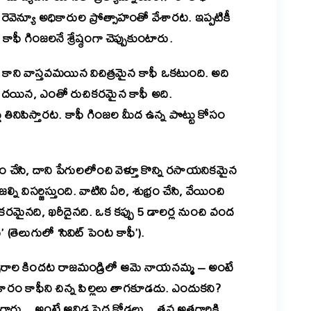
ెవెన్యూ అధికారుల ప్రోత్సాహంతో వేశారట. ఇప్పటికీ
ఫీ గింజలనే శ్రేష్ఠంగా చెప్పుకుంటారు.
, కాని వాస్తవమయిన విచిత్రమైన కాఫీ ఒకటుంది. అది
దయిన, ఎంతో రుచికరమైన కాఫీ అది.
ళ్లు తినిపిస్తారట. కాఫీ గింజల మీద ఉన్న పొట్టు కోసం
ణం చేసి, దాని పేగులలోంచి వెళ్తూ కొన్ని రసాయనికమైన
ని విసర్జిస్తుంది. వాటిని ఏరి, శుభ్రం చేసి, వేయించి
చికరమైనది, ఖరీదైనది. ఒక కప్పు 5 డాలర్ల నుంచి వంద
ీ’ (తెలుగులో ‘సివిట్ పెంట కాఫీ’).
త్సరాల కిందట రాజమండ్రిలో ఆమె నాయనమ్మ – అంటే
రకారం కాఫీని చిన్న పిల్లలు తాగకూడదు. ఎందుకని?
ారు .. అంటే ఆవిడ పెద్ద కోడలు .. తన అత్తగారికి