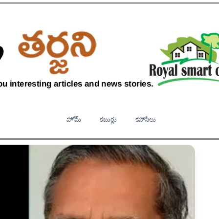
హోమ్
కబుర్లు
కహానీలు