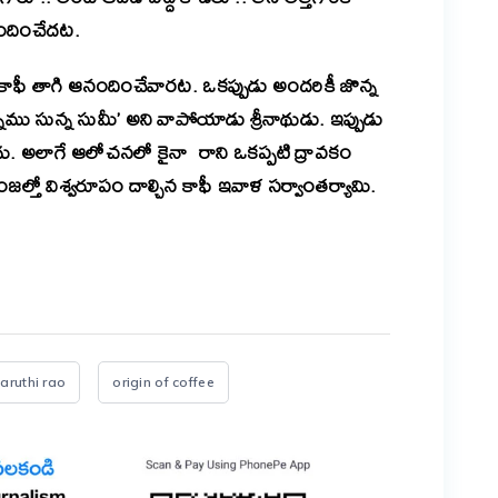
 అందించేదట.
కాఫీ తాగి ఆనందించేవారట. ఒకప్పుడు అందరికీ జొన్న
నము సున్న సుమీ’ అని వాపోయాడు శ్రీనాథుడు. ఇప్పుడు
దు. అలాగే ఆలోచనలో కైనా రాని ఒకప్పటి ద్రావకం
్తో విశ్వరూపం దాల్చిన కాఫీ ఇవాళ సర్వాంతర్యామి.
er
are
aruthi rao
origin of coffee