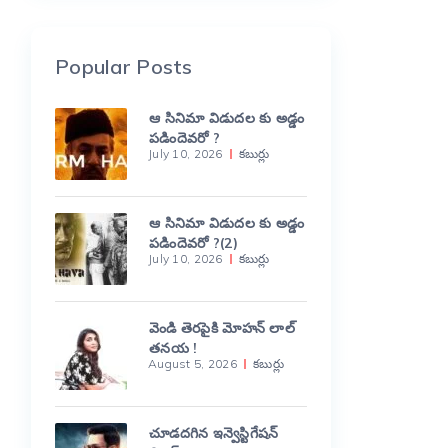
Popular Posts
ఆ సినిమా విడుదల కు అడ్డం
పడిందెవరో ?
July 10, 2026
కబుర్లు
ఆ సినిమా విడుదల కు అడ్డం
పడిందెవరో ?(2)
July 10, 2026
కబుర్లు
వెండి తెరపైకి మోహన్ లాల్
తనయ !
August 5, 2026
కబుర్లు
చూడదగిన ఇన్వెస్టిగేషన్