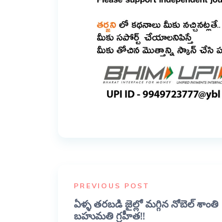
PREVIOUS POST
ఏళ్ళ తరబడి జైల్లో మగ్గిన నోబెల్ శాంతి
బహుమతి గ్రహీత!!