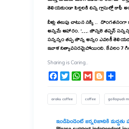
తెలియకుండా పిల్లలకి చిన్న గ్లాసుల్లో కాఫీ
వీళ్లు తలుపు చాటున నక్కి .. దొంగతనంగా 
అన్నమే ఆహారం. ‘…. జొన్నలె తప్పన్ సన్నన్
సన్నన్నం తప్ప జొన్న అన్నం ఎవరికీ తెలియ
ఇవాళ నిత్యావసరమైపోయింది. కేవలం 7 గింజల
Sharing is Caring...
Facebook
Twitter
WhatsApp
Gmail
Blogg
Sh
araku coffee
coffee
gollapudi m