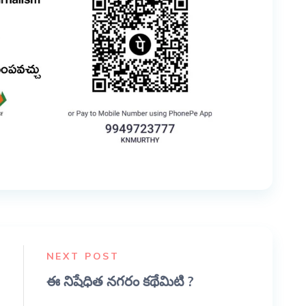
NEXT POST
ఈ నిషేధిత నగరం కథేమిటి ?