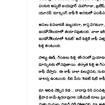
పంటని అప్పటి జయపూర్ మహారాజు, బ్రిటిష్ ర
యూరప్ ‘మార్నింగ్ కాఫీ’కి అరకులో పండిన కా
అసలు వినడానికే ఇబ్బందిగా, కాస్త వెగటుగా
ఇండోనేసియాలో తయారవుతుంది. చాలా ఖరీ
ఇండోనేిసియాలో ‘సివిట్’ అనే పిల్లికి కాఫీ ప
పిల్లి తింటుంది.
పొట్టు ఊడి, గింజలు పిల్లి శరీరంలో ప్రయా
మార్పులకు లోనవుతాయి. తర్వాత పిల్లి ఆ గింజల్
కాఫీ చేస్తారు. ఈ కాఫీ చాలా విలువైనది, రు
డాలర్లు ఉంటుంది. దీని పేరు ‘సివిట్ షిట్ కాఫ
మా ఆవిడ చెప్పిన కథ .. దాదాపు 65 సంవ
శ్రీపాద కామేశ్వరరావుగారి సతీమణి రూలు ప్
మత్తు రుచులు మరిగి చెడిపోతారని. మా అత్తగ