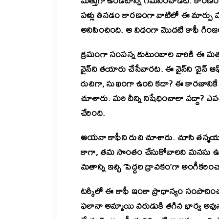
మత్తుగా ఉండటాన్ని గమనించాడట. కారణం- ఒ
పళ్లు తినడం కారణంగా వాటిలో ఈ మార్పు వచ
అనిపించింది. ఆ విధంగా మొదటి కాఫీ గింజ
క్రమంగా సంపన్న కుటుంబాల వారికి ఈ మత్త
వైన్‌ని తయారు చేసేవారట. ఈ వైన్‌ని ‘వైన్ ఆఫ
రుచిగా, సుఖంగా ఉంది కదా? ఈ కారణానికే క్
చూశారు. మరి దీన్ని నిషేధించాలా వద్దా? ఎవ
చేరింది.
ఆయనా కాఫీని రుచి చూశారు. చూసి తన్మ
కాగా, తమ సొంతం చేసుకోవాలని మనసు ఉవ్విళ
మతాన్ని ఇచ్చి ‘పెద్దల ద్రావకం’గా అంగీకరి
టర్కీలో ఈ కాఫీ ఇంకా ప్రాధాన్యం సంపాదిం
ఫలానా అమ్మాయి వరుడుకి తగిన భార్య అవున