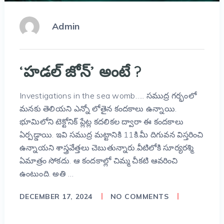
Admin
‘హడల్ జోన్’ అంటే ?
Investigations in the sea womb….. సముద్ర గర్భంలో
మనకు తెలియని ఎన్నో లోతైన కందకాలు ఉన్నాయి.
భూమిలోని టెక్టోనిక్ ప్లేట్ల కదలికల ద్వారా ఈ కందకాలు
ఏర్పడ్డాయి. ఇవి సముద్ర మట్టానికి 11కి.మీ దిగువన విస్తరించి
ఉన్నాయని శాస్త్రవేత్తలు చెబుతున్నారు.వీటిలోకి సూర్యరశ్మి
ఏమాత్రం సోకదు. ఆ కందకాల్లో చిమ్మ చీకటి ఆవరించి
ఉంటుంది. అతి …
DECEMBER 17, 2024
NO COMMENTS