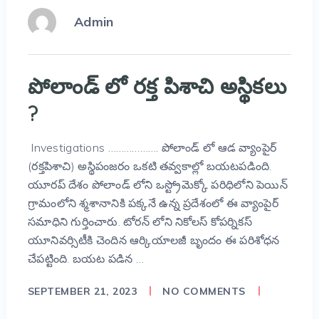
Admin
పోలాండ్ లో రక్త పిశాచి అస్థికలు
?
Investigations ………………. పోలాండ్ లో ఆడ వ్యాంపైర్
(రక్తపిశాచి) అస్థిపంజరం ఒకటి తవ్వకాల్లో బయటపడింది.
యూరప్ దేశం పోలాండ్ లోని ఒస్ట్రోమెక్కో పరిధిలోని పెయిన్
గ్రామంలోని శ్మశానానికి పక్కనే ఉన్న ప్రదేశంలో ఈ వ్యాంపైర్
సమాధిని గుర్తించారు. టోరన్‌ లోని నికోలస్ కోపర్నికస్
యూనివర్సిటీకి చెందిన ఆర్కియాలజీ బృందం ఈ పరిశోధన
చేపట్టింది. బయట పడిన …
SEPTEMBER 21, 2023
NO COMMENTS