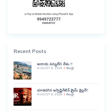
Recent Posts
ఆదాయ పన్నులేని దేశం !!
AUGUST 6, 2026
కబుర్లు
చూడదగిన ఇన్వెస్టిగేటివ్ క్రైమ్ థ్రిల్లర్!!
AUGUST 6, 2026
కబుర్లు