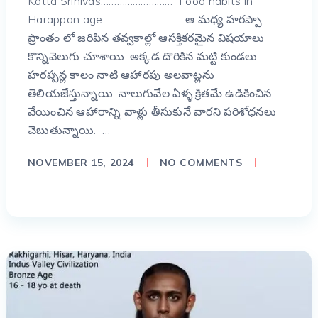
Katta Srinivas……………………… Food habits in
Harappan age ……………………….. ఆ మధ్య హరప్పా
ప్రాంతం లో జరిపిన తవ్వకాల్లో ఆసక్తికరమైన విషయాలు
కొన్నివెలుగు చూశాయి. అక్కడ దొరికిన మట్టి కుండలు
హరప్పన్ల కాలం నాటి ఆహారపు అలవాట్లను
తెలియజేస్తున్నాయి. నాలుగువేల ఏళ్ళ క్రితమే ఉడికించిన,
వేయించిన ఆహారాన్ని వాళ్లు తీసుకునే వారని పరిశోధనలు
చెబుతున్నాయి. …
NOVEMBER 15, 2024
NO COMMENTS