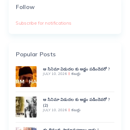
Follow
Subscribe for notifications
Popular Posts
ఆ సినిమా విడుదల కు అడ్డం పడిందెవరో ?
JULY 10, 2026
కబుర్లు
ఆ సినిమా విడుదల కు అడ్డం పడిందెవరో ?
(2)
JULY 10, 2026
కబుర్లు
ఈ తిమ్మక్క సామాన్యురాలు కాదు !