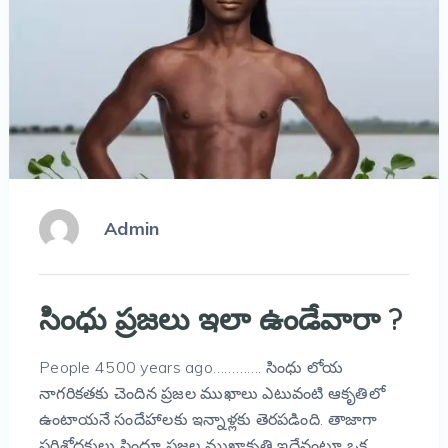
Admin
సింధు ‍ప్రజలు ఇలా ఉండేవారా ?
People 4500 years ago…………. సింధు లోయ
నాగరికతకు చెందిన ప్రజల ముఖాలు ఎటువంటి ఆకృతిలో
ఉంటాయనే సందేహాలకు ఇన్నాళ్లకు తెరపడింది. తాజాగా
పరిశోధకులు సింధూ ప్రజల ముఖాకృతి ఇదేనంటూ ఒక