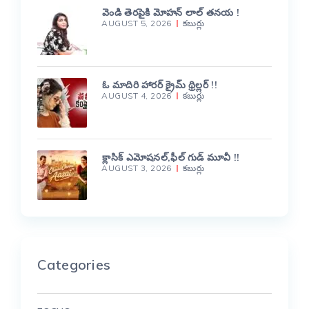
వెండి తెరపైకి మోహన్ లాల్ తనయ !
AUGUST 5, 2026
కబుర్లు
ఓ మాదిరి హారర్ క్రైమ్ థ్రిల్లర్ !!
AUGUST 4, 2026
కబుర్లు
క్లాసిక్ ఎమోషనల్,ఫీల్ గుడ్ మూవీ !!
AUGUST 3, 2026
కబుర్లు
Categories