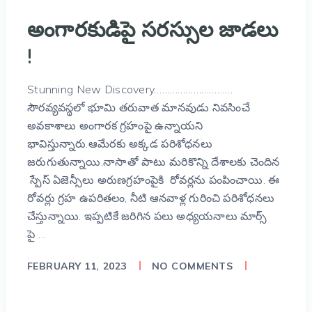
అంగారకుడిపై సరస్సుల జాడలు
!
Stunning New Discovery…………………………
సౌరవ్యవస్థలో భూమి తరువాత మానవుడు నివసించే
అవకాశాలు అంగారక గ్రహంపై ఉన్నాయని
భావిస్తున్నారు.ఆమేరకు అక్కడ పరిశోధనలు
జరుగుతున్నాయి.నాసాతో పాటు మరికొన్ని దేశాలకు చెందిన
స్పేస్ ఏజెన్సీలు అరుణగ్రహంపైకి రోవర్లను పంపించాయి. ఈ
రోవర్లు గ్రహ ఉపరితలం, నీటి ఆనవాళ్ల గురించి పరిశోధనలు
చేస్తున్నాయి. ఇప్పటికే జరిగిన పలు అధ్యయనాలు మార్స్
పై …
FEBRUARY 11, 2023
NO COMMENTS