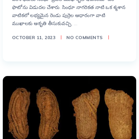
ఫొటోను విడుదల చేశారు. సింధూ నాగరికత నాటి ఒక శ్మశాన
వాటికలో లభ్యమైన రెండు పుర్రెల ఆధారంగా వాటి
ముఖాలకు ఆకృతి తీసుకువచ్చి, …
OCTOBER 11, 2023
NO COMMENTS