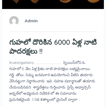
Admin
గుహలో దొరికిన 6000 ఏళ్ల నాటి
పాదరక్షలు !!
Investigations………………………….. స్పెయిన్‌లోని ఓ
గుహలో 6 వేల ఏళ్ల క్రితం నాటి పాదరక్షలు లభ్యమైనాయి.
గడ్డి, తోలు, నిమ్మ, జనపనార ఉపయోగించి వీటిని తయారు
చేసినట్టుగా నిర్ధారించారు. ఇవి సహజ పదార్థాలతో తయారు
చేయబడినవని శాస్త్రవేత్తలు గుర్తించారు. సైన్స్ అడ్వాన్సెస్
జర్నల్‌లో అధ్యయన నివేదిక లో ఈ సమాచారం
ప్రచురితమైంది. 19వ శతాబ్దంలో మైనింగ్ ద్వారా …