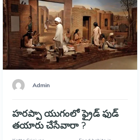
Admin
హరప్పా యుగంలో ఫ్రైడ్ ఫుడ్
తయారు చేసేవారా ?