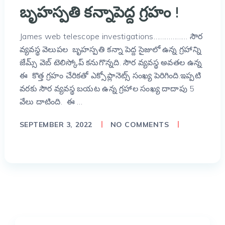
బృహస్పతి కన్నాపెద్ద గ్రహం !
James web telescope investigations……………… సౌర
వ్యవస్థ వెలుపల బృహస్పతి కన్నా పెద్ద సైజులో ఉన్న గ్రహాన్ని
జేమ్స్ వెబ్ టెలిస్కోప్ కనుగొన్నది. సౌర వ్యవస్థ అవతల ఉన్న
ఈ కొత్త గ్రహం చేరికతో ఎక్సోప్లానెట్స్ సంఖ్య పెరిగింది.ఇప్పటి
వరకు సౌర వ్యవస్థ బయట ఉన్న గ్రహాల సంఖ్య దాదాపు 5
వేలు దాటింది. ఈ …
SEPTEMBER 3, 2022
NO COMMENTS