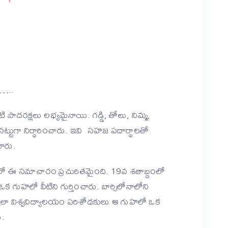
er
are
…..
టి పాదరక్షలు లభ్యమైనాయి. గడ్డి, తోలు, నిమ్మ,
్టుగా నిర్ధారించారు. ఇవి సహజ పదార్థాలతో
చారు.
ేదిక లో ఈ సమాచారం ప్రచురితమైంది. 19వ శతాబ్దంలో
 గుహలో వీటిని గుర్తించారు. బార్సిలోనాలోని
్కాలా విశ్వవిద్యాలయం పరిశోధకులు ఆ గుహలో ఒక
ు.