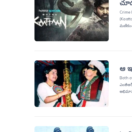
చూడద
Crime D
(Kaattaa
మణికందన
ఆ ఇద
Both o
ఎంజీఆర్
అభిమాన