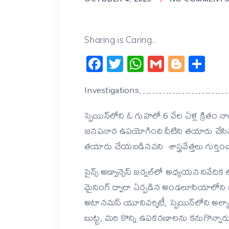
Sharing is Caring...
Facebook
Twitter
WhatsApp
Gmail
Blogg
Sh
Investigations………………………
స్పెయిన్‌లోని ఓ గుహలో 6 వేల ఏళ్ల క్రితం నా
జనపనార ఉపయోగించి వీటిని తయారు చేసినట
తయారు చేయబడినవని శాస్త్రవేత్తలు గుర్తిం
సైన్స్ అడ్వాన్సెస్ జర్నల్‌లో అధ్యయన నివ
మైనింగ్ ద్వారా ఏర్పడిన అండలూసియాలోని ఒక
అటానమస్ యూనివర్శిటీ, స్పెయిన్‌లోని అల
బుట్ట, మరి కొన్ని ఉపకరణాలను కనుగొన్నార