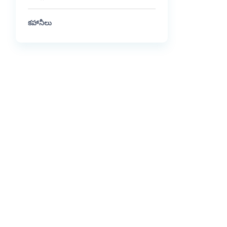
కహానీలు