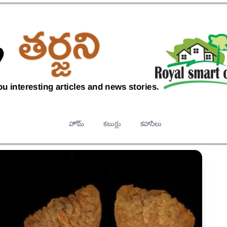
హోమ్
కబుర్లు
కహానీలు