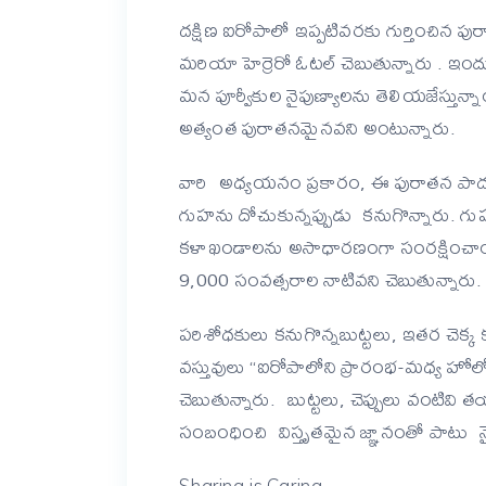
దక్షిణ ఐరోపాలో ఇప్పటివరకు గుర్తించిన 
మరియా హెర్రెరో ఓటల్ చెబుతున్నారు . ఇంద
మన పూర్వీకుల నైపుణ్యాలను తెలియజేస్తున్
అత్యంత పురాతనమైనవని అంటున్నారు.
వారి అధ్యయనం ప్రకారం, ఈ పురాతన పాదరక్
గుహను దోచుకున్నప్పుడు కనుగొన్నారు. గు
కళాఖండాలను అసాధారణంగా సంరక్షించాయన
9,000 సంవత్సరాల నాటివని చెబుతున్నారు
పరిశోధకులు కనుగొన్నబుట్టలు, ఇతర చెక
వస్తువులు “ఐరోపాలోని ప్రారంభ-మధ్య హోల
చెబుతున్నారు. బుట్టలు, చెప్పులు వంటివి
సంబంధించి విస్తృతమైన జ్ఞానంతో పాటు నైపుణ
Sharing is Caring...