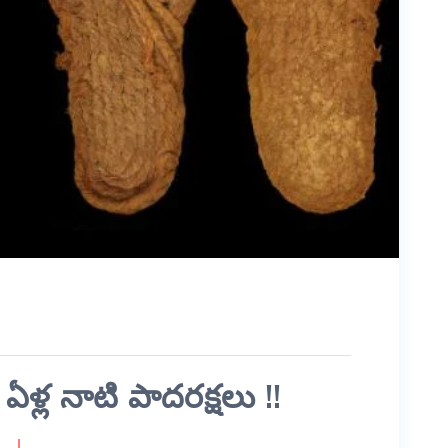
ళ్ల నాటి పాదరక్షలు !!
S