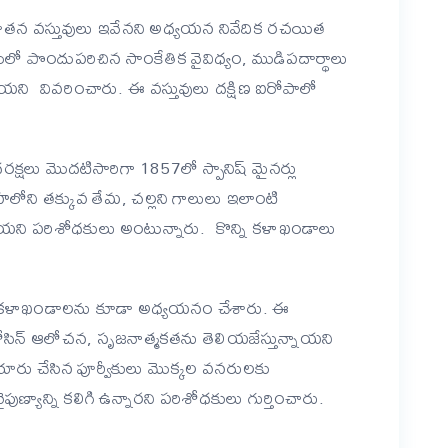
పురాతన వస్తువులు ఇవేనని అధ్యయన నివేదిక రచయిత
ులో పొందుపరిచిన సాంకేతిక వైవిధ్యం, ముడిపదార్థాలు
నాయని వివరించారు. ఈ వస్తువులు దక్షిణ ఐరోపాలో
షలు మొదటిసారిగా 1857లో స్పానిష్ మైనర్లు
హలోని తక్కువ తేమ, చల్లని గాలులు ఇలాంటి
ి పరిశోధకులు అంటున్నారు. కొన్ని కళాఖండాలు
.
్క కళాఖండాలను కూడా అధ్యయనం చేశారు. ఈ
ోసిన్ ఆలోచన, సృజనాత్మకతను తెలియజేస్తున్నాయని
 తయారు చేసిన పూర్వీకులు మొక్కల వనరులకు
్యాన్ని కలిగి ఉన్నారని పరిశోధకులు గుర్తించారు.