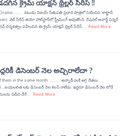
గిన క్రైమ్ యాక్షన్ థ్రిల్లర్ సిరీస్ !!
rama……….. నటుడు విజయ్ సేతుపతి ప్రధాన పాత్రలో నటించిన ‘కాట్టాన్’
n) వెబ్ సిరీస్ జియో హాట్‌స్టార్‌లో స్ట్రీమింగ్ అవుతోంది. నేషనల్ అవార్డ్ విన్నర్
్ దర్శకత్వం వహించిన ఈ క్రైమ్ యాక్షన్ థ్రిల్లర్ సిరీస్ …
Read More
్దరికీ డిసెంబర్ నెల అచ్చిరాలేదా ?
f them in the same month ………… అన్నాడీఎంకే అగ్ర నేతలు
….జయలలిత లకు డిసెంబర్ నెల కలసి రాలేదు. ఇద్దరూ డిసెంబర్ నెల లోనే
ులను విడిచి వేరే …
Read More