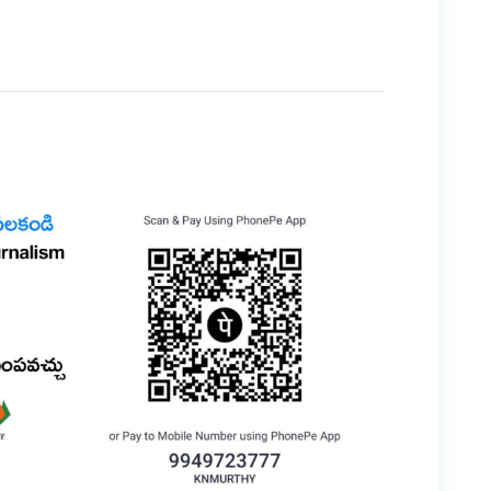
er
are