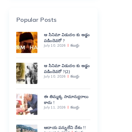
Popular Posts
ఆ సినిమా విడుదల కు అడ్డం
పడిందెవరో ?
July 10, 2026
కబుర్లు
ఆ సినిమా విడుదల కు అడ్డం
పడిందెవరో ?(2)
July 10, 2026
కబుర్లు
ఈ తిమ్మక్క సామాన్యురాలు
కాదు !
July 11, 2026
కబుర్లు
ఆదాయ పన్నులేని దేశం !!