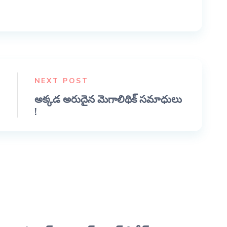
NEXT POST
అక్కడ అరుదైన మెగాలిథిక్ సమాధులు
!