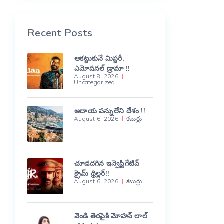
Recent Posts
ఆకట్టుకునే మిస్టరీ,
ఎమోషనల్ డ్రామా !!
August 8, 2026
Uncategorized
ఆదాయ పన్నులేని దేశం !!
August 6, 2026
కబుర్లు
చూడదగిన ఇన్వెస్టిగేటివ్
క్రైమ్ థ్రిల్లర్!!
August 6, 2026
కబుర్లు
వెండి తెరపైకి మోహన్ లాల్