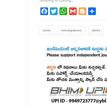
Facebook
Twitter
WhatsApp
Gmail
Blogg
Sh
caves
investigations
shoes