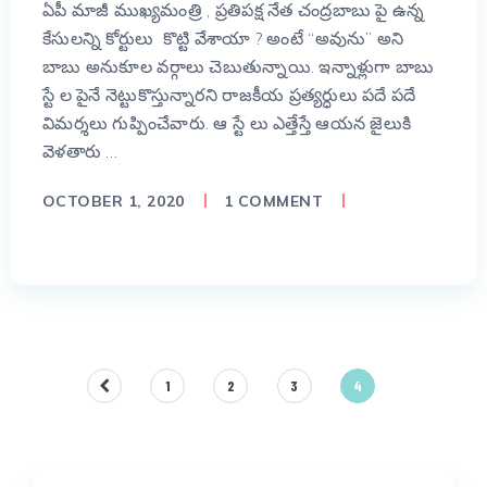
ఏపీ మాజీ ముఖ్యమంత్రి , ప్రతిపక్ష నేత చంద్రబాబు పై ఉన్న
కేసులన్ని కోర్టులు కొట్టి వేశాయా ? అంటే “అవును” అని
బాబు అనుకూల వర్గాలు చెబుతున్నాయి. ఇన్నాళ్లుగా బాబు
స్టే ల పైనే నెట్టుకొస్తున్నారని రాజకీయ ప్రత్యర్ధులు పదే పదే
విమర్శలు గుప్పించేవారు. ఆ స్టే లు ఎత్తేస్తే ఆయన జైలుకి
వెళతారు …
OCTOBER 1, 2020
1 COMMENT
Posts
1
2
3
4
pagination