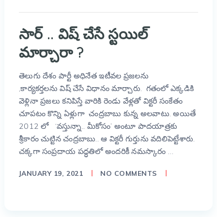
సార్ .. విష్ చేసే స్టయిల్
మార్చారా ?
తెలుగు దేశం పార్టీ అధినేత ఇటీవల ప్రజలను
,కార్యకర్తలను విష్ చేసే విధానం మార్చారు. గతంలో ఎక్కడికి
వెళ్లినా ప్రజలు కనిపిస్తే వారికి రెండు వేళ్లతో విక్టరీ సంకేతం
చూపటం కొన్ని ఏళ్లుగా చంద్రబాబు కున్న అలవాటు. అయితే
2012 లో ‘వస్తున్నా.. మీకోసం’ అంటూ పాదయాత్రకు
శ్రీకారం చుట్టిన చంద్రబాబు.. ఆ విక్టరీ గుర్తును వదిలిపెట్టేశారు.
చక్కగా సంప్రదాయ పద్ధతిలో అందరికీ నమస్కారం …
JANUARY 19, 2021
NO COMMENTS