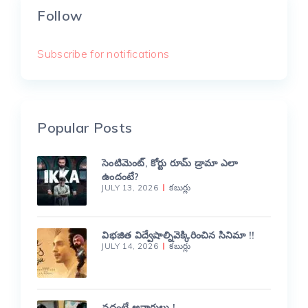
Follow
Subscribe for notifications
Popular Posts
సెంటిమెంట్, కోర్టు రూమ్ డ్రామా ఎలా
ఉందంటే?
JULY 13, 2026
కబుర్లు
విభజిత విద్వేషాల్నివెక్కిరించిన సినిమా !!
JULY 14, 2026
కబుర్లు
వద్దంటే అవార్డులు !