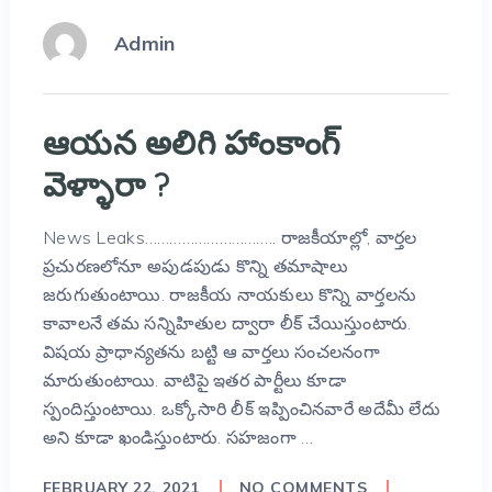
Admin
ఆయన అలిగి హాంకాంగ్
వెళ్ళారా ?
News Leaks………………………….. రాజకీయాల్లో, వార్తల
ప్రచురణలోనూ అపుడపుడు కొన్ని తమాషాలు
జరుగుతుంటాయి. రాజకీయ నాయకులు కొన్ని వార్తలను
కావాలనే తమ సన్నిహితుల ద్వారా లీక్ చేయిస్తుంటారు.
విషయ ప్రాధాన్యతను బట్టి ఆ వార్తలు సంచలనంగా
మారుతుంటాయి. వాటిపై ఇతర పార్టీలు కూడా
స్పందిస్తుంటాయి. ఒక్కోసారి లీక్ ఇప్పించినవారే అదేమీ లేదు
అని కూడా ఖండిస్తుంటారు. సహజంగా …
FEBRUARY 22, 2021
NO COMMENTS