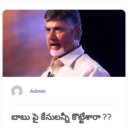
Admin
బాబు పై కేసులన్నీ కొట్టేశారా ??