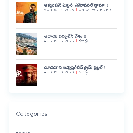
ఆకట్టుకునే మిస్టరీ, ఎమోషనల్ డ్రామా !!
AUGUST 8, 2026
UNCATEGORIZED
ఆదాయ పన్నులేని దేశం !!
AUGUST 6, 2026
కబుర్లు
చూడదగిన ఇన్వెస్టిగేటివ్ క్రైమ్ థ్రిల్లర్!!
AUGUST 6, 2026
కబుర్లు
Categories