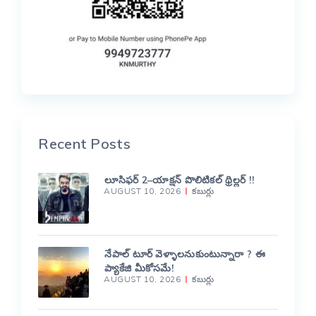
Recent Posts
లూసిఫర్ 2–యాక్షన్ పొలిటికల్ థ్రిల్లర్ !!
AUGUST 10, 2026
కబుర్లు
నేపాల్ టూర్ వెళ్ళాలనుకుంటున్నారా ? ఈ
ప్యాకేజి మీకోసమే!
AUGUST 10, 2026
కబుర్లు