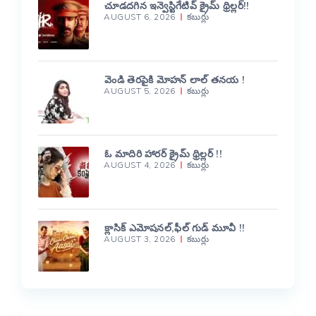
చూడదగిన ఇన్వెస్టిగేటివ్ క్రైమ్ థ్రిల్లర్!!
AUGUST 6, 2026
కబుర్లు
వెండి తెరపైకి మోహన్ లాల్ తనయ !
AUGUST 5, 2026
కబుర్లు
ఓ మాదిరి హారర్ క్రైమ్ థ్రిల్లర్ !!
AUGUST 4, 2026
కబుర్లు
క్లాసిక్ ఎమోషనల్,ఫీల్ గుడ్ మూవీ !!
AUGUST 3, 2026
కబుర్లు