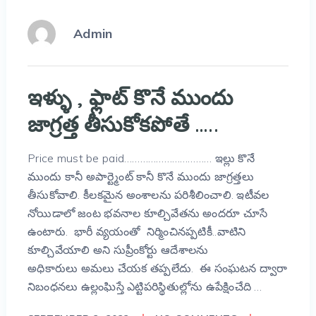
Admin
ఇళ్ళు , ఫ్లాట్ కొనే ముందు
జాగ్రత్త తీసుకోకపోతే …..
Price must be paid…………………………… ఇల్లు కొనే
ముందు కానీ అపార్ట్మెంట్ కానీ కొనే ముందు జాగ్రత్తలు
తీసుకోవాలి. కీలకమైన అంశాలను పరిశీలించాలి. ఇటీవల
నోయిడాలో జంట భవనాల కూల్చివేతను అందరూ చూసే
ఉంటారు. భారీ వ్యయంతో నిర్మించినప్పటికీ..వాటిని
కూల్చివేయాలి అని సుప్రీంకోర్టు ఆదేశాలను
అధికారులు అమలు చేయక తప్పలేదు. ఈ సంఘటన ద్వారా
నిబంధనలు ఉల్లంఘిస్తే ఎట్టిపరిస్థితుల్లోను ఉపేక్షించేది …