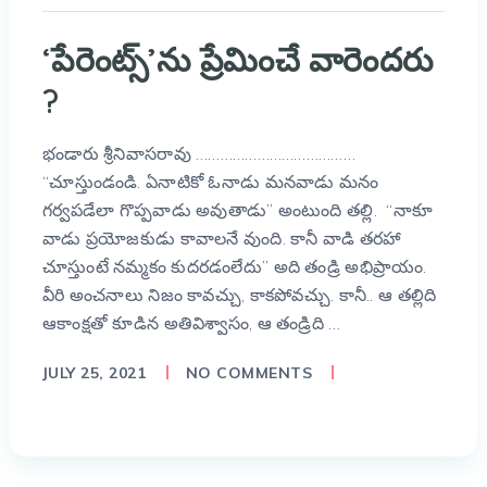
‘పేరెంట్స్’ను ప్రేమించే వారెందరు
?
భండారు శ్రీనివాసరావు …………………………………
“చూస్తుండండి. ఏనాటికో ఓనాడు మనవాడు మనం
గర్వపడేలా గొప్పవాడు అవుతాడు” అంటుంది తల్లి. “నాకూ
వాడు ప్రయోజకుడు కావాలనే వుంది. కానీ వాడి తరహా
చూస్తుంటే నమ్మకం కుదరడంలేదు” అది తండ్రి అభిప్రాయం.
వీరి అంచనాలు నిజం కావచ్చు, కాకపోవచ్చు. కానీ.. ఆ తల్లిది
ఆకాంక్షతో కూడిన అతివిశ్వాసం, ఆ తండ్రిది …
JULY 25, 2021
NO COMMENTS