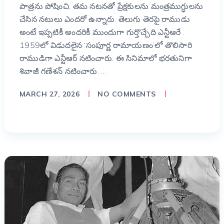
పాత్రను పోషించి, తమ నటనతో ప్రేక్షకులను మంత్రముగ్ధులను
చేసిన నటులు ఎందరో ఉన్నారు. తెలుగు తెరపై రాముడు
అంటే ఇప్పటికీ అందరికీ ముందుగా గుర్తొచ్చేది ఎన్టీఆరే .
1959లో విడుదలైన ‘సంపూర్ణ రామాయణం’లో తొలిసారి
రాముడిగా ఎన్టీఆర్ నటించారు. ఈ సినిమాలో భరతునిగా
శివాజీ గణేశన్ నటించారు. …
MARCH 27, 2026
NO COMMENTS