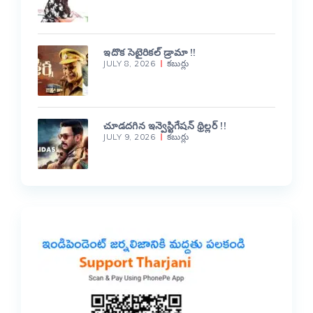
ఇదొక సెటైరికల్ డ్రామా !!
JULY 8, 2026
కబుర్లు
చూడదగిన ఇన్వెస్టిగేషన్ థ్రిల్లర్ !!
JULY 9, 2026
కబుర్లు