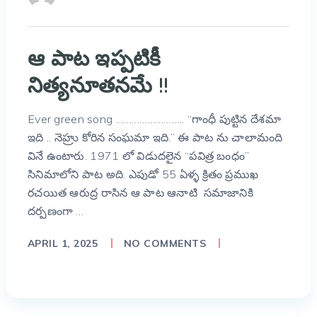
ఆ పాట ఇప్పటికీ
నిత్యనూతనమే !!
Ever green song …………………….. “గాంధీ పుట్టిన దేశమా
ఇది .. నెహ్రు కోరిన సంఘమా ఇది.” ఈ పాట ను చాలామంది
వినే ఉంటారు. 1971 లో విడుదలైన “పవిత్ర బంధం”
సినిమాలోని పాట అది. ఎపుడో 55 ఏళ్ళ క్రితం ప్రముఖ
రచయిత ఆరుద్ర రాసిన ఆ పాట ఆనాటి సమాజానికి
దర్పణంగా …
APRIL 1, 2025
NO COMMENTS