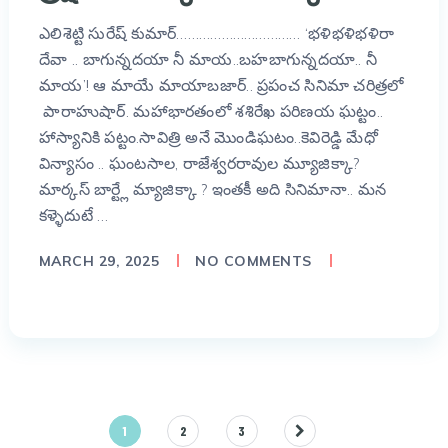
ఎలిశెట్టి సురేష్ కుమార్…………………………… ‘భళిభళిభళిరా
దేవా .. బాగున్నదయా నీ మాయ..బహబాగున్నదయా.. నీ
మాయ’! ఆ మాయే మాయాబజార్.. ప్రపంచ సినిమా చరిత్రలో
పారాహుషార్. మహాభారతంలో శశిరేఖ పరిణయ ఘట్టం..
హాస్యానికి పట్టం.సావిత్రి అనే మొండిఘటం..కెవిరెడ్డి మేధో
విన్యాసం .. ఘంటసాల, రాజేశ్వరరావుల మ్యూజిక్కా?
మార్కస్ బార్ట్లే మ్యాజిక్కా ? ఇంతకీ అది సినిమానా.. మన
కళ్ళెదుటే …
MARCH 29, 2025
NO COMMENTS
Posts
1
2
3