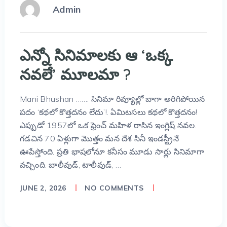
Admin
ఎన్నో సినిమాలకు ఆ ‘ఒక్క
నవలే’ మూలమా ?
Mani Bhushan ……. సినిమా రివ్యూల్లో బాగా అరిగిపోయిన
పదం ‘కథలో కొత్తదనం లేదు’!. ఏమిటసలు కథలో కొత్తదనం!
ఎప్పుడో 1957లో ఒక ఫ్రెంచ్ మహిళ రాసిన ఇంగ్లిష్ నవల.
గడచిన 70 ఏళ్లుగా మొత్తం మన దేశ సినీ ఇండస్ట్రీనే
ఊపేస్తోంది. ప్రతి భాషలోనూ కనీసం మూడు సార్లు సినిమాగా
వచ్చింది. బాలీవుడ్, టాలీవుడ్, …
JUNE 2, 2026
NO COMMENTS