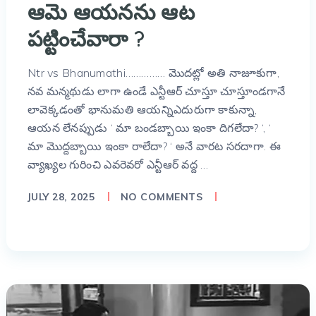
ఆమె ఆయనను ఆట
పట్టించేవారా ?
Ntr vs Bhanumathi…………… మొదట్లో అతి నాజూకుగా,
నవ మన్మథుడు లాగా ఉండే ఎన్టీఆర్ చూస్తూ చూస్తూండగానే
లావెక్కడంతో భానుమతి ఆయన్నిఎదురుగా కాకున్నా,
ఆయన లేనప్పుడు ‘ మా బండబ్బాయి ఇంకా దిగలేదా? ‘, ‘
మా మొద్దబ్బాయి ఇంకా రాలేదా? ‘ అనే వారట సరదాగా. ఈ
వ్యాఖ్యల గురించి ఎవరెవరో ఎన్టీఆర్ వద్ద …
JULY 28, 2025
NO COMMENTS