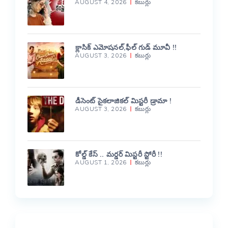
AUGUST 4, 2026
కబుర్లు
క్లాసిక్ ఎమోషనల్,ఫీల్ గుడ్ మూవీ !!
AUGUST 3, 2026
కబుర్లు
డీసెంట్ సైకలాజికల్ మిస్టరీ డ్రామా !
AUGUST 3, 2026
కబుర్లు
కోల్డ్ కేస్ .. మర్డర్ మిస్టరీ స్టోరీ !!
AUGUST 1, 2026
కబుర్లు