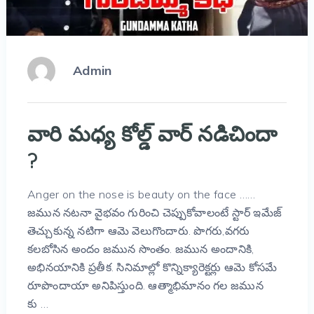
Admin
వారి మధ్య కోల్డ్ వార్ నడిచిందా
?
Anger on the nose is beauty on the face ……
జమున నటనా వైభవం గురించి చెప్పుకోవాలంటే స్టార్ ఇమేజ్
తెచ్చుకున్న నటిగా ఆమె వెలుగొందారు. పొగరు,వగరు
కలబోసిన అందం జమున సొంతం. జమున అందానికి,
అభినయానికి ప్రతీక. సినిమాల్లో కొన్నిక్యారెక్టర్లు ఆమె కోసమే
రూపొందాయా అనిపిస్తుంది. ఆత్మాభిమానం గల జమున
కు …