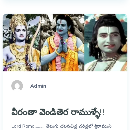
Admin
వీరంతా వెండితెర రాముళ్ళే!!
Lord Rama……… తెలుగు చలనచిత్ర చరిత్రలో శ్రీరాముని