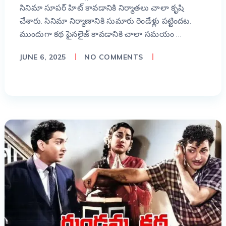
సినిమా సూపర్ హిట్ కావడానికి నిర్మాతలు చాలా కృషి
చేశారు. సినిమా నిర్మాణానికి సుమారు రెండేళ్లు పట్టిందట.
ముందుగా కథ ఫైనలైజ్ కావడానికి చాలా సమయం …
JUNE 6, 2025
NO COMMENTS