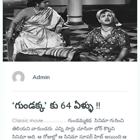
Admin
‘గుండక్క’ కు 64 ఏళ్ళు !!
Classic movie……………….. గుండమ్మకథ సినిమా గురించి
తెలియని వారుండరు. ఎన్ని సార్లు చూసినా బోర్ కొట్టని
సినిమా అది. ఆ రోజుల్లో ఆ సినిమా సూపర్ హిట్ అయింది.ఆ