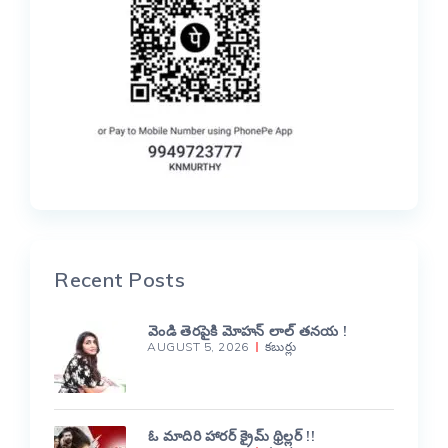
Recent Posts
వెండి తెరపైకి మోహన్ లాల్ తనయ !
AUGUST 5, 2026
కబుర్లు
ఓ మాదిరి హారర్ క్రైమ్ థ్రిల్లర్ !!