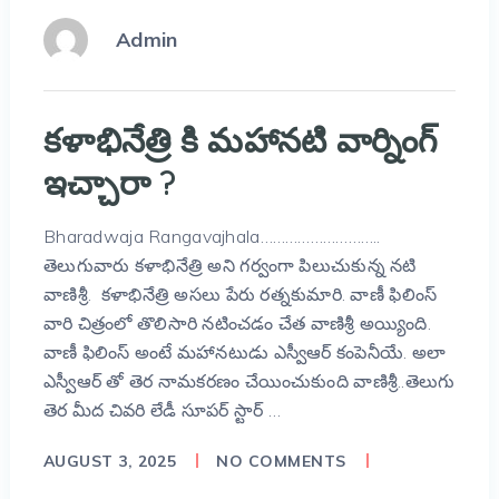
Admin
కళాభినేత్రి కి మహానటి వార్నింగ్
ఇచ్చారా ?
Bharadwaja Rangavajhala………………………..
తెలుగువారు కళాభినేత్రి అని గర్వంగా పిలుచుకున్న నటి
వాణిశ్రీ. కళాభినేత్రి అసలు పేరు రత్నకుమారి. వాణీ ఫిలింస్
వారి చిత్రంలో తొలిసారి నటించడం చేత వాణిశ్రీ అయ్యింది.
వాణీ ఫిలింస్ అంటే మహానటుడు ఎస్వీఆర్ కంపెనీయే. అలా
ఎస్వీఆర్ తో తెర నామకరణం చేయించుకుంది వాణిశ్రీ..తెలుగు
తెర మీద చివరి లేడీ సూపర్ స్టార్ …
AUGUST 3, 2025
NO COMMENTS