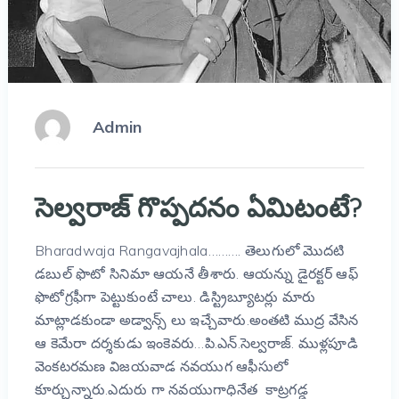
Admin
సెల్వరాజ్ గొప్పదనం ఏమిటంటే?
Bharadwaja Rangavajhala………. తెలుగులో మొదటి
డబుల్ ఫొటో సినిమా ఆయనే తీశారు. ఆయన్ను డైరక్టర్ ఆఫ్
ఫొటోగ్రఫీగా పెట్టుకుంటే చాలు. డిస్ట్రిబ్యూటర్లు మారు
మాట్లాడకుండా అడ్వాన్స్ లు ఇచ్చేవారు.అంతటి ముద్ర వేసిన
ఆ కెమేరా దర్శకుడు ఇంకెవరు…పి.ఎన్.సెల్వరాజ్. ముళ్లపూడి
వెంకటరమణ విజయవాడ నవయుగ ఆఫీసులో
కూర్చున్నారు.ఎదురు గా నవయుగాధినేత కాట్రగడ్డ