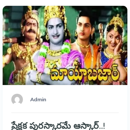
Admin
ప్రేక్షక పురస్కారమే ఆస్కార్..!