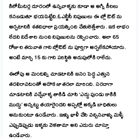
కిలోమీటర్ల దూరంలో ఉన్నవాళ్ళకు కూడా ఆ అగ్ని కీలలు
కనబడుతూ భయపెట్టేవి.
ఓఎన్జీసీ నిపుణులు ఈ బ్లో ఔట్ ను
ఆర్పటానికి శతవిధాలా ప్రయత్నించి చేతులెత్తేశారు. ఇక లాభం
లేదని విదేశాల నుంచి నిపుణులను రప్పించారు. అలా 65
రోజుల తరువాత గాని బ్లోఔట్ ను పూర్తిగా ఆర్పలేకపోయారు.
అంటే మార్చి 15 కు గాని పరిస్థితి అదుపులోకి రాలేదు.
ఈలోపు ఆ మంటల్ని చూడటానికి జనం పెద్ద ఎత్తున
తరలిరావటంతో అదొక జాతరలా మారింది. సరదాగా
చూడటానికి వచ్చేవాళ్ళ తాకిడి చూసి ‘ఎద్దు పుండు కాకికి
ముద్దు’ అన్నట్టు తయారైందని అప్పట్లో అక్కడి బాధితులు
అనుకుంటూ ఉండేవారు. ఇళ్ళు ఖాళీ చేసి వచ్చినవాళ్ళు మళ్ళీ
ఎప్పుడెప్పుడు ఇళ్ళకు వెళతామా అని ఎదురు చూస్తూ
ఉండేవారు.