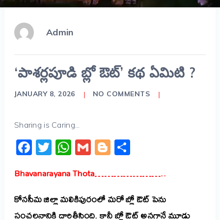
Admin
‘పాశర్లపూడి బ్లో ఔట్’ కథ ఏమిటి ?
JANUARY 8, 2026
NO COMMENTS
Sharing is Caring...
Facebook
Twitter
WhatsApp
Gmail
Blogger
Share
Bhavanarayana Thota…………………..
కోనసీమ జిల్లా మలికిపురంలో మరో బ్లో ఔట్ పెను
సంచలనానికి దారితీసింది. కానీ బ్లో ఔట్ అనగానే మూడు