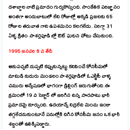
దశాబ్దాల నాటి ప్రమాదం గుర్తుకొస్తుంది. సాంకేతిక పరిజ్ఞానం
అంతగా అందుబాటులో లేని రోజుల్లో అక్కడి ప్రజలకు 65
రోజుల తరువాత గాని ఉపశమనం కలగలేదు. సరిగ్గా 31
ఏళ్ళ క్రితం పాశర్లపూడి బ్లో ఔట్ ఘటన చోటు చేసుకుంది.
1995 జనవరి 8 వ తేదీ
ఆకుపచ్చటి దుప్పటి కప్పుకున్నట్టు కనిపించే కోనసీమలో
మామిడి కుదురు మండలం పాశర్లపూడిలో ఓఎన్జీసీ వాళ్ళ
చమురు అన్వేషణలో భాగంగా డ్రిల్లింగ్ జరుగుతోంది.ఈ
క్రమంలో 19 వ సెక్టార్ లో జరిగిన చిన్న పొరపాటు భారీ
ప్రమాదమై కూర్చుంది. ఉదయాన్నే నిద్రలేచి మంచు ఇంకా
తగ్గలేదనుకుంటూనే పనుల్లోకి దిగిన కోనసీమ జనం ఒక భారీ
శబ్దంతో ఉలిక్కిపడ్డారు.