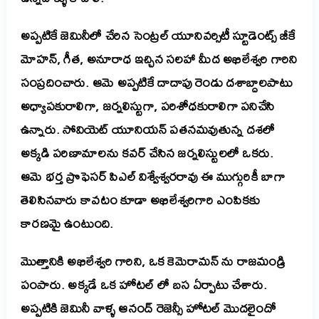
అప్పటికే జెమినీలో చేరిన సెంట్రల్ యూనివర్సిటీ స్టూడెంట్స్ జీకే
మోహన్, గీత, అనూరాధ ఇచ్చిన సలహా మీద అఖిలేశ్వరి గారిని
సంప్రదించారు. ఆమె అప్పటికే దాదాపు రెండు దశాబ్దాలపాటు
అధ్యాపకురాలిగా, జర్నలిస్టుగా, పరిశోధకురాలిగా పనిచేసి
ఉన్నారు. సోవియెట్ యూనియన్ పతనమవుతున్న దశలో
అక్కడి పరిణామాలను కవర్ చేసిన జర్నలిస్టులలో ఒకరు.
ఆమె భర్త ప్రొఫెసర్ పిఎల్ విశ్వేశ్వరరావు ఈ ముగ్గురికీ బాగా
తెలిసినవారు కావటం కూడా అఖిలేశ్వరిగారి ఎంపికకు
కారణమై ఉంటుంది.
మొత్తానికి అఖిలేశ్వరి గారిని, ఒక కెమెరామన్ ను రాజమండ్రి
పంపారు. అక్కడే ఒక హోటల్ లో బస
ఏర్పాటు
చేశారు.
అప్పటికి జెమినీ వాళ్ళ ఆనంద్ రెజెన్సీ హోటల్ మొదలైందో