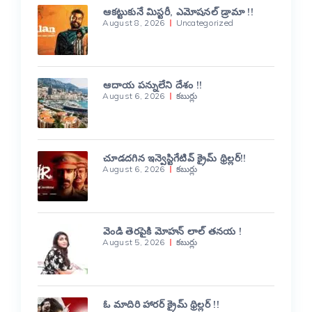
ఆకట్టుకునే మిస్టరీ, ఎమోషనల్ డ్రామా !!
August 8, 2026
Uncategorized
ఆదాయ పన్నులేని దేశం !!
August 6, 2026
కబుర్లు
చూడదగిన ఇన్వెస్టిగేటివ్ క్రైమ్ థ్రిల్లర్!!
August 6, 2026
కబుర్లు
వెండి తెరపైకి మోహన్ లాల్ తనయ !
August 5, 2026
కబుర్లు
ఓ మాదిరి హారర్ క్రైమ్ థ్రిల్లర్ !!