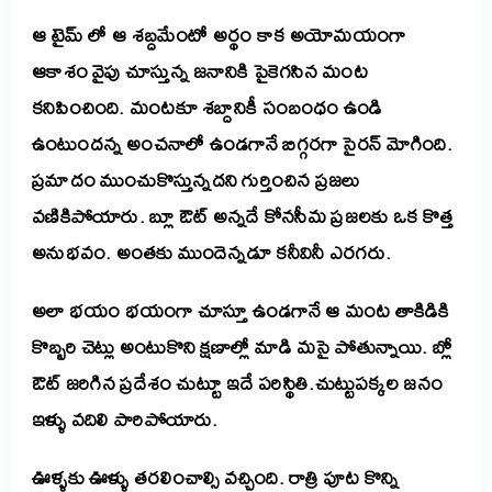
ఆ టైమ్ లో ఆ శబ్దమేంటో అర్థం కాక అయోమయంగా
ఆకాశం వైపు చూస్తున్న జనానికి పైకెగసిన మంట
కనిపించింది.
మంటకూ శబ్దానికీ సంబంధం ఉండి
ఉంటుందన్న అంచనాలో ఉండగానే బిగ్గరగా సైరన్ మోగింది.
ప్రమాదం ముంచుకొస్తున్నదని గుర్తించిన ప్రజలు
వణికిపోయారు. బ్లూ ఔట్ అన్నదే కోనసీమ ప్రజలకు ఒక కొత్త
అనుభవం. అంతకు ముందెన్నడూ కనీవినీ ఎరగరు.
అలా భయం భయంగా చూస్తూ ఉండగానే ఆ మంట తాకిడికి
కొబ్బరి చెట్లు అంటుకొని క్షణాల్లో మాడి మసై పోతున్నాయి. బ్లో
ఔట్ జరిగిన ప్రదేశం చుట్టూ ఇదే పరిస్థితి.చుట్టుపక్కల జనం
ఇళ్ళు వదిలి పారిపోయారు.
ఊళ్ళకు ఊళ్ళు తరలించాల్సి వచ్చింది. రాత్రి పూట కొన్ని