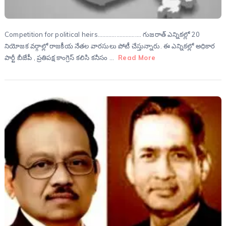
Competition for political heirs………………………. గుజరాత్ ఎన్నికల్లో 20
నియోజక వర్గాల్లో రాజకీయ నేతల వారసులు పోటీ చేస్తున్నారు. ఈ ఎన్నికల్లో అధికార
పార్టీ బీజేపీ , ప్రతిపక్ష కాంగ్రెస్ కలిసి కనీసం …
Read More