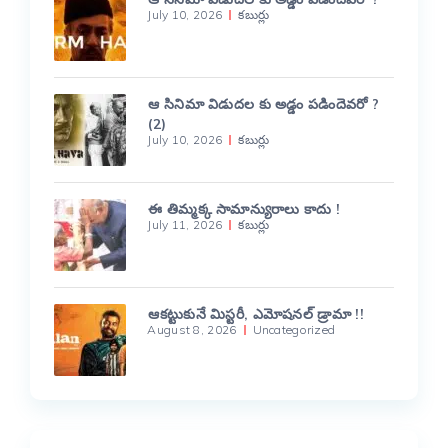
July 10, 2026
కబుర్లు
ఆ సినిమా విడుదల కు అడ్డం పడిందెవరో ?
(2)
July 10, 2026
కబుర్లు
ఈ తిమ్మక్క సామాన్యురాలు కాదు !
July 11, 2026
కబుర్లు
ఆకట్టుకునే మిస్టరీ, ఎమోషనల్ డ్రామా !!
August 8, 2026
Uncategorized