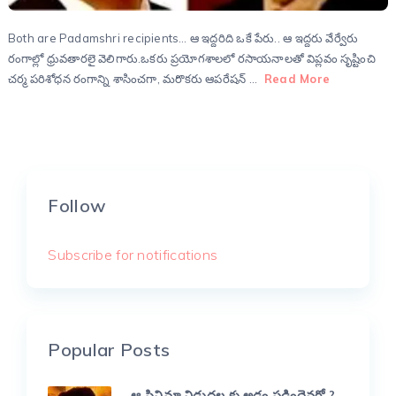
Both are Padamshri recipients… ఆ ఇద్దరిది ఒకే పేరు.. ఆ ఇద్దరు వేర్వేరు
రంగాల్లో ధ్రువతారలై వెలిగారు.ఒకరు ప్రయోగశాలలో రసాయనాలతో విప్లవం సృష్టించి
చర్మ పరిశోధన రంగాన్ని శాసించగా, మరొకరు ఆపరేషన్ …
Read More
Follow
Subscribe for notifications
Popular Posts
ఆ సినిమా విడుదల కు అడ్డం పడిందెవరో ?