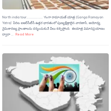
North india tour………………… ‘గంగా రామాయణ్‌ యాత్ర (Ganga Ramayan
Yatra)’ పేరిట ఐఆర్‌సీటీసీ ఉత్తర భారతంలో పుణ్యక్షేత్రాలైన వారణాసి, అయోధ్య,
నైమిశారణ్య ప్రాంతాలను దర్శించుకునే వీలు కల్పిస్తోంది. ఈయాత్ర విమానప్రయాణం
ద్వారా …
Read More