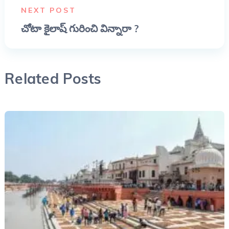
NEXT POST
చోటా కైలాష్ గురించి విన్నారా ?
Related Posts