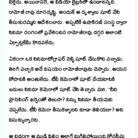
వీల్లేదు. అయినాసరే, ఆ వీడియో లైబ్రరీలో ఉండాలన్నది
రామోజీ రావు దూరదృష్టి. అందుకే ఆ దృశ్యాలు షూట్ చేసి
తీసుకురమ్మని ఆదేశించారు. అప్పటికే ఉషాకిరణ్ సంస్థ ద్వారా
సినిమా రంగంలో ప్రవేశించిన రామోజీరావు దగ్గర అలాంటి
ఏర్పాట్లకేమీ కొదవలేదు.
ఏకంగా ఒక సినిమాటోగ్రాఫర్ వెళ్ళి షూట్ చేసుకొని వచ్చాడు.
తిరిగి వచ్చాక అదే విషయం రామోజీరావుకు చెప్పారు. ఆయన
కోపానికి అంతులేదు. టీవీ కెమెరాలో షూట్ చేయటానికి
బదులు సినిమా కెమెరాలో షూట్ చేసి తెచ్చారు మరి. “దీని
ప్రాసెసింగ్ ఖర్చెంతో తెలుసా? నిన్ను సినిమా తీయమని
చెప్పలేదు. టీవీ కెమెరా తీసుకెళ్ళాలని కూడా తెలియదా? అని
విసుక్కున్నారట.
ఆ విధంగా ఆ ముడి ఫిలిం అలాగే మిగిలిపోయింది.
కోనసీమ