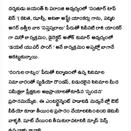
దర్శకుడు జయంత్ సి పరాంజి ఆధ్వర్యంలో ‘సంతూర్ టాప్
టెన్ ‘( కవిత, ఝాన్సీ, అనితా ఆప్టే) యాంకర్లు గాను, పద్మిని
అగర్ బత్తీల వారి ‘సప్తస్వరాలు’ పేరుతో సినీనటి రాశి యాంకర్
గా మరో కార్యక్రమం, డైరెక్టర్ అశోక్ కుమార్ ఆధ్వర్యంలో
‘డయల్ యువర్ సాంగ్ ‘ అనే కార్యక్రమం అప్పట్లో బాగానే
ఆకట్టుకున్నాయి.
‘రంగుల రాట్నం’ పేరుతో నిర్మాణంలో ఉన్న సినిమాల
సమాచారంతో స్టుడియో రౌండప్, విడుదలైన సినిమాల మీద
సమీక్షలా ప్రేక్షకుల అభిప్రాయాలతోకూడిన ‘స్పందన’
ప్రసారమయ్యేవి.
ఈ ఎంటర్టైన్మెంట్ హడావిడి మధ్యనే బ్లో ఔట్
వీడియో కూడా తీయించి ప్రసారం చేయాలనిపించింది జెమినీ
వాళ్ళకి. షూట్ చేయించి తీసుకురావటానికి న్యూస్ సెన్స్
ఉన్నవాళ్ళు కావాలి.