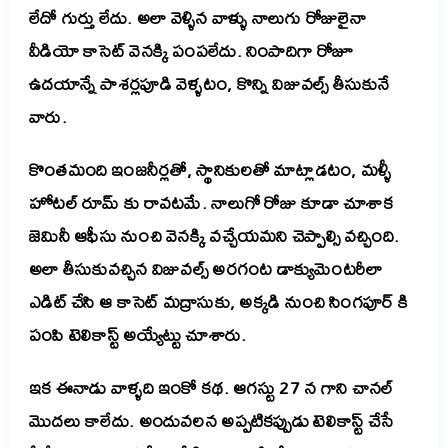
లేదో గుర్తు లేదు. అలా వెళ్ళిన వాళ్ళు నాలుగు రోజులైనా
వీడియో కాసెట్ వెనక్కి పంపలేదు. నింపాదిగా రోజూ
ఉదయాన్నే పాశర్లపూడి వెళ్ళటం, కొన్ని విజువల్స్ తీసు
కునే
వారు.
కొంతమంది ఇంజనీర్లతో, స్థానికులతో మాట్లాడటం, మళ్ళీ
హోటల్ రూమ్ కు రావటమే. నాలుగో రోజు కూడా చూశాక
జెమినీ ఆఫీసు నుంచి
వెనక్కి
వచ్చేయమని చెప్పాల్సి వచ్చింది.
అలా తీసుకువచ్చిన విజువల్స్ అరగంట డాక్యుమెంటరీలా
ఎడిట్ చేసి ఆ కాసెట్ మద్రాసుకు, అక్కడి నుంచి సింగపూర్ కి
పంపి టెలికాస్ట్ అయ్యేట్టు చూశారు.
ఇక ఈనాడు వాళ్ళది ఇంకో కథ. ఆగస్టు 27 న గాని చానల్
మొదలు కాలేదు. అందువలన అప్పటికప్పుడు టెలికాస్ట్ చేసే