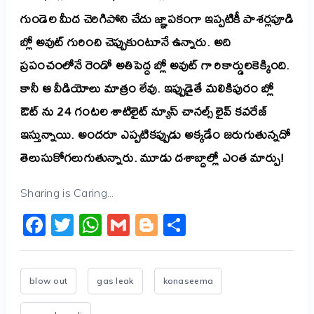
గుండెల మీద చెరిగిపోని చేదు జ్ఞాపకంగా ఇప్పటికీ పాశర్లపూడి
బ్లో అవుట్ గురించి చెప్పుకుంటూనే ఉన్నారు. అది
ప్రపంచంలోనే రెండో అతిపెద్ద బ్లో అవుట్ గా రికార్డులకెక్కింది.
కానీ ఆ వీడియోలు మాత్రం లేవు. ఇప్పుడైతే మలికిపురం బ్లో
ఔట్ ను 24 గంటల శాటిలైట్ న్యూస్ చానల్స్ లైవ్ కవరేజ్
ఇస్తున్నాయి. అందరూ ఎప్పటికప్పుడు అక్కడేం జరుగుతున్నదో
తెలుసుకోగలుగుతున్నారు. మూడు దశాబ్దాల్లో ఎంత మార్పు!
Sharing is Caring...
Facebook
Twitter
WhatsApp
Gmail
Blogger
Share
blow out
gas leak
konaseema