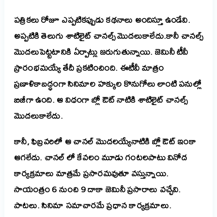
పత్రికలు రోజూ ఎప్పటికప్పుడు కథనాలు అందిస్తూ ఉండేవి.
అప్పటికి తెలుగు శాటిలైట్ చానల్స్ మొదలుకాలేదు.
కానీ చానల్స్
మొదలుపెట్టటానికి ఏర్పాట్లు జరుగుతున్నాయి. జెమినీ టీవీ
ప్రారంభమయ్యే తేదీ ప్రకటించింది. ఈటీవీ మాత్రం
ప్రణాళికాబద్ధంగా సినిమాల హక్కుల కొనుగోలు లాంటి పనుల్లో
బిజీగా ఉంది. ఆ విధంగా బ్లో ఔట్ నాటికి శాటిలైట్ చానల్స్
మొదలుకాలేదు.
కానీ, ఫిబ్రవరిలో ఆ చానల్ మొదలయ్యేనాటికి బ్లో ఔట్ ఇంకా
ఆగలేదు. చానల్ లో కేవలం మూడు గంటలపాటు వినోద
కార్యక్రమాలు మాత్రమే ప్రసారమవుతూ వస్తున్నాయి.
సాయంత్రం 6 నుంచి 9 దాకా జెమినీ ప్రసారాలు వచ్చేవి.
పాటలు. సినిమా సమాచారమే ప్రధాన కార్యక్రమాలు.