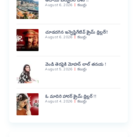
ఆదాయ పన్నులేని దేశం !!
August 6, 2026
కబుర్లు
చూడదగిన ఇన్వెస్టిగేటివ్ క్రైమ్ థ్రిల్లర్!!
August 6, 2026
కబుర్లు
వెండి తెరపైకి మోహన్ లాల్ తనయ !
August 5, 2026
కబుర్లు
ఓ మాదిరి హారర్ క్రైమ్ థ్రిల్లర్ !!
August 4, 2026
కబుర్లు