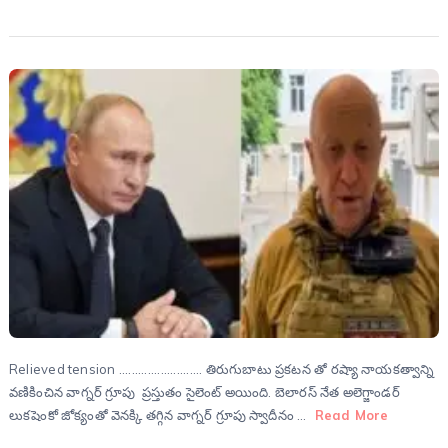
Relieved tension .......................... తిరుగుబాటు ప్రకటన తో రష్యా నాయకత్వాన్ని
వణికించిన వాగ్నర్‌ గ్రూపు ప్రస్తుతం సైలెంట్ అయింది. బెలారస్‌ నేత అలెగ్జాండర్‌
లుకషెంకో జోక్యంతో వెనక్కి తగ్గిన వాగ్నర్‌ గ్రూపు స్వాదీనం …
Read More