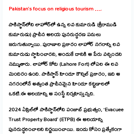
Pakistan’s focus on religious tourism ….
పాకిస్థాన్‌లోని లాహోర్‌లో ఉన్న లవ కుమారుడి (శ్రీరాముడి
కుమారుడు) ప్రాచీన ఆలయ పునరుద్ధరణ పనులు
జరుగుతున్నాయి.
పురాణాల ప్రకారం లాహోర్ నగరాన్ని లవ
కుమారుడు స్థాపించారని, అందుకే దానికి ఆ పేరు వచ్చిందని
నమ్ముతారు. లాహోర్ కోట (Lahore Fort) లోపల ఈ లవ
మందిరం ఉంది. పాకిస్థాన్ హిందూ కౌన్సిల్ ప్రకారం, ఇది ఆ
నగరంలోనే అత్యంత ప్రాచీనమైన హిందూ కట్టడాలలో
ఒకటి.ఈ ఆలయాన్ని ఆ సంస్థే నిర్వహిస్తున్నది.
2024 ఏప్రిల్‌లో పాకిస్థాన్‌లోని పంజాబ్ ప్రభుత్వం, ‘Evacuee
Trust Property Board’ (ETPB) ఈ ఆలయాన్ని
పునరుద్ధరించాలని నిర్ణయించాయి. ఇందు కోసం ప్రత్యేకంగా