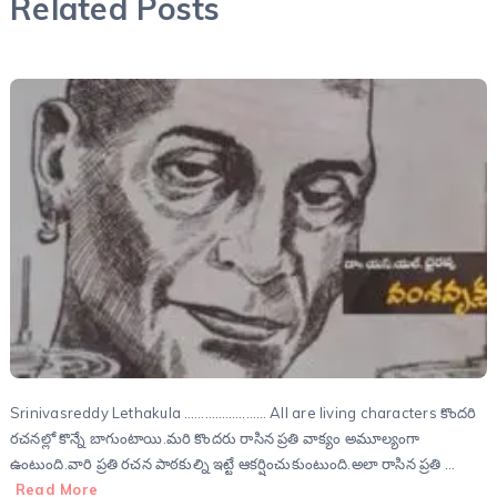
Related Posts
Srinivasreddy Lethakula …………………… All are living characters కొందరి
రచనల్లో కొన్నే బాగుంటాయి.మరి కొందరు రాసిన ప్రతి వాక్యం అమూల్యంగా
ఉంటుంది.వారి ప్రతి రచన పాఠకుల్ని ఇట్టే ఆకర్షించుకుంటుంది.అలా రాసిన ప్రతి …
Read More