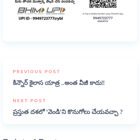
PREVIOUS POST
కిన్నౌర్ కైలాస యాత్ర ..అంత వీజీ కాదు!!
NEXT POST
ప్రస్తుత దశలో 'వెండి'ని కొనుగోలు చేయవచ్చా ?