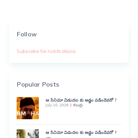
Follow
Subscribe for notifications
Popular Posts
ఆ సినిమా విడుదల కు అడ్డం పడిందెవరో ?
July 10, 2026
కబుర్లు
ఆ సినిమా విడుదల కు అడ్డం పడిందెవరో ?