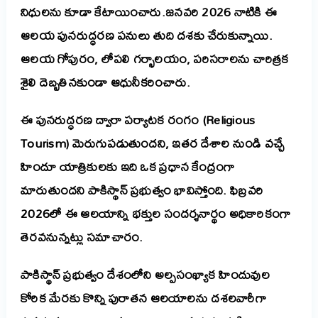
నిధులను కూడా కేటాయించారు.జనవరి 2026 నాటికి ఈ
ఆలయ పునరుద్ధరణ పనులు తుది దశకు చేరుకున్నాయి.
ఆలయ గోపురం, లోపలి గర్భాలయం, పరిసరాలను చారిత్రక
శైలి దెబ్బతినకుండా ఆధునీకరించారు.
ఈ పునరుద్ధరణ ద్వారా పర్యాటక రంగం (Religious
Tourism) మెరుగుపడుతుందని, ఇతర దేశాల నుండి వచ్చే
హిందూ యాత్రికులకు ఇది ఒక ప్రధాన కేంద్రంగా
మారుతుందని పాకిస్థాన్ ప్రభుత్వం భావిస్తోంది. ఫిబ్రవరి
2026లో ఈ ఆలయాన్ని భక్తుల సందర్శనార్థం అధికారికంగా
తెరవనున్నట్లు సమాచారం.
పాకిస్థాన్ ప్రభుత్వం దేశంలోని అల్పసంఖ్యాక హిందువుల
కోరిక మేరకు కొన్ని పురాతన ఆలయాలను దశలవారీగా