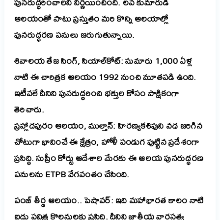
పునరుద్ధరించాలని నిర్ణయించింది. లవ కుమారుడి
ఆలయంతో పాటు ప్రస్తుతం మరి కొన్ని ఆలయాల్లో
పునరుద్ధరణ పనులు జరుగుతున్నాయి.
శివాలయ తేజ సింగ్, సియాల్‌కోట్: సుమారు 1,000 ఏళ్ల
నాటి ఈ చారిత్రక ఆలయం 1992 నుంచి మూతపడి ఉంది.
ఇటీవలే దీనిని పునరుద్ధరించి భక్తుల కోసం పాక్షికంగా
తెరిచారు.
ప్రహ్లాదపురం ఆలయం, ముల్తాన్: హిరణ్యకశిపుని వధ జరిగిన
చోటుగా భావించే ఈ క్షేత్రం, హోళీ పండుగ పుట్టిన ప్రదేశంగా
ప్రసిద్ధి. సుప్రీం కోర్టు ఆదేశాల మేరకు ఈ ఆలయ పునరుద్ధరణ
పనులను ETPB వేగవంతం చేసింది.
పంజ్ తీర్థ ఆలయం.. పెషావర్: ఇది మహాభారత కాలం నాటి
ఐదు పవిత్ర కొలనులకు ప్రసిద్ధి. దీనిని జాతీయ వారసత్వ