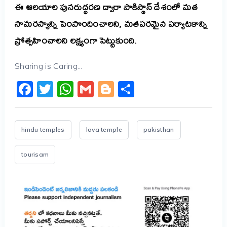
ఈ ఆలయాల పునరుద్ధరణ ద్వారా పాకిస్థాన్ దేశంలో మత
సామరస్యాన్ని పెంపొందించాలని, మతపరమైన పర్యాటకాన్ని
ప్రోత్సహించాలని లక్ష్యంగా పెట్టుకుంది.
Sharing is Caring...
Facebook
Twitter
WhatsApp
Gmail
Blogger
Share
hindu temples
lava temple
pakisthan
tourisam