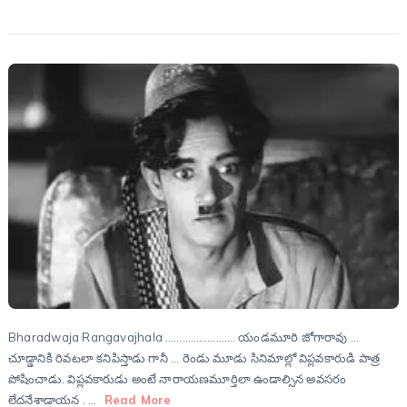
Bharadwaja Rangavajhala ……………………. యండమూరి జోగారావు …
చూడ్డానికి రివటలా కనిపిస్తాడు గానీ … రెండు మూడు సినిమాల్లో విప్లవకారుడి పాత్ర
పోషించాడు. విప్లవకారుడు అంటే నారాయణమూర్తిలా ఉండాల్సిన అవసరం
లేదనేశాడాయన . …
Read More