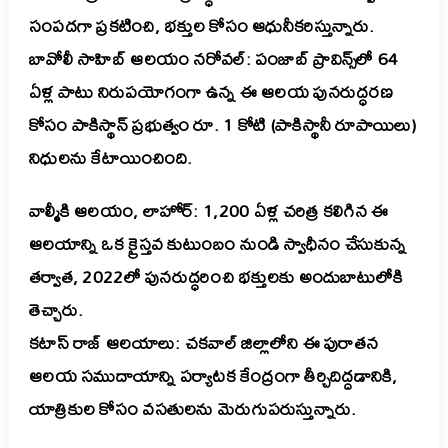
సంపదగా ప్రకటించి, భక్తుల కోసం ఆధునీకరిస్తున్నారు.
బావోలీ సాహిబ్ ఆలయం నరోవల్: పంజాబ్ ప్రావిన్స్‌లో 64
ఏళ్ల పాటు నిరుపయోగంగా ఉన్న ఈ ఆలయ పునరుద్ధరణ
కోసం పాకిస్థాన్ ప్రభుత్వం రూ. 1 కోటి (పాకిస్థానీ రూపాయిలు)
నిధులను కేటాయించింది.
వాల్మీకి ఆలయం, లాహోర్: 1,200 ఏళ్ల చరిత్ర కలిగిన ఈ
ఆలయాన్ని ఒక క్రైస్తవ కుటుంబం నుండి స్వాధీనం చేసుకున్న
తర్వాత, 2022లో పునరుద్ధరించి భక్తులకు అందుబాటులోకి
తెచ్చారు.
కటాస్ రాజ్ ఆలయాలు: చకవాల్ జిల్లాలోని ఈ పురాతన
ఆలయ సముదాయాన్ని పర్యాటక కేంద్రంగా తీర్చిదిద్దడానికి,
యాత్రికుల కోసం వసతులను మెరుగుపరుస్తున్నారు.