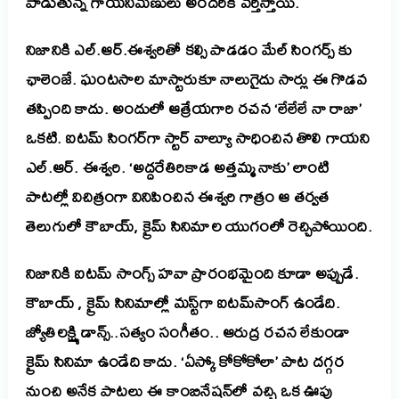
పాడుతున్న గాయనీమణులు అందరికీ వర్తిస్తాయి.
నిజానికి ఎల్.ఆర్.ఈశ్వరితో కల్సి పాడడం మేల్ సింగర్స్ కు
ఛాలెంజే. ఘంటసాల మాస్టారుకూ నాలుగైదు సార్లు ఈ గొడవ
తప్పింది కాదు. అందులో ఆత్రేయగారి రచన ‘లేలేలే నా రాజా’
ఒకటి. ఐటమ్ సింగర్‌గా స్టార్ వాల్యూ సాధించిన తొలి గాయని
ఎల్.ఆర్. ఈశ్వరి. ‘అద్దరేతిరికాడ అత్తమ్మ నాకు’ లాంటి
పాటల్లో విచిత్రంగా వినిపించిన ఈశ్వరి గాత్రం ఆ తర్వత
తెలుగులో కౌబాయ్, క్రైమ్ సినిమాల యుగంలో రెచ్చిపోయింది.
నిజానికి ఐటమ్ సాంగ్స్ హవా ప్రారంభమైంది కూడా అప్పుడే.
కౌబాయ్ , క్రైమ్ సినిమాల్లో మస్ట్‌గా ఐటమ్‌సాంగ్ ఉండేది.
జ్యోతిలక్ష్మి డాన్స్..సత్యం సంగీతం.. ఆరుద్ర రచన లేకుండా
క్రైమ్ సినిమా ఉండేది కాదు. ‘ఏస్కో కోకోకోలా’ పాట దగ్గర
నుంచి అనేక పాటలు ఈ కాంబినేషన్‌లో వచ్చి ఒక ఊపు