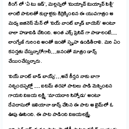
కింగ్ లో ‘ఏ టు జడ్’, మల్లన్నలో ‘మియ్యావ్ మియ్యావ్ పిల్లీ’
లాంటి పాటలతో కుర్రాళ్లకు కిర్రెక్కించిన ఈ యువగాత్రం ఆ
మధ్య బిజినెస్ మేన్ లో ‘వియ్ వాంట్ బ్యాడ్ బాయెస్’ అంటూ
చాలా హడావిడి చేసింది. అంత ఎక్స్ ప్రెసివ్ గా పాడాలంటే…
లాంగ్వేజ్ గురించి అంతో ఇంతో స్పృహ ఉండితీరాలి. మరి ఏం
కసర్తతు చేస్తున్నారోగానీ…జనంతో మాత్రం డాన్స్
చేయించేస్తున్నారు.
‘వియ్ వాంట్ బాడ్ బాయ్స్’…అనే కీర్తన నాకు బాగా
నచ్చిందప్పట్లో … ఐటమ్ తరహా పాటలు పాడి మెప్పించిన
గాయని విజయ లక్ష్మి. ‘మాయదారి సిన్నోడు’ అంటూ
దేవదాసులో ఇలియానా డాన్స్ చేసిన ఈ పాట ఆ టైమ్‌లో ఓ
ఊపు ఊపింది. ఈ పాట పాడింది విజయలక్ష్మే.