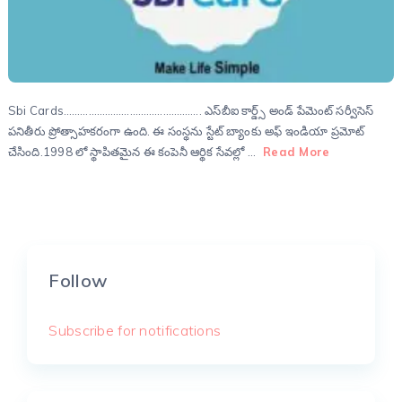
Sbi Cards………………………………………….. ఎస్‌బీఐ కార్డ్స్ అండ్ పేమెంట్ సర్వీసెస్
పనితీరు ప్రోత్సాహకరంగా ఉంది. ఈ సంస్థను స్టేట్ బ్యాంకు అఫ్ ఇండియా ప్రమోట్
చేసింది.1998 లో స్థాపితమైన ఈ కంపెనీ ఆర్థిక సేవల్లో …
Read More
Follow
Subscribe for notifications