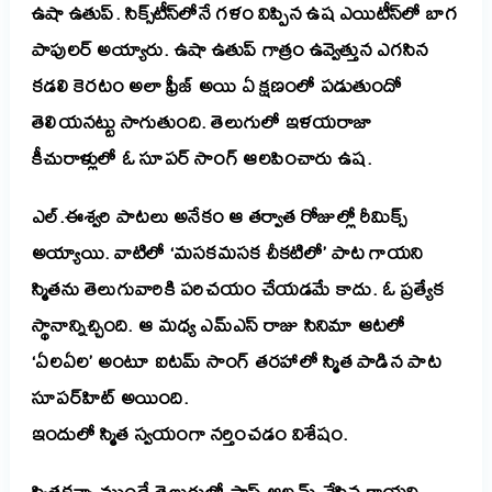
ఉషా ఉతుప్. సిక్స్‌టీస్‌లోనే గళం విప్పిన ఉష ఎయిటీస్‌లో బాగ
పాపులర్ అయ్యారు. ఉషా ఉతుప్ గాత్రం ఉవ్వెత్తున ఎగసిన
కడలి కెరటం అలా ఫ్రీజ్ అయి ఏ క్షణంలో పడుతుందో
తెలియనట్టు సాగుతుంది. తెలుగులో ఇళయరాజా
కీచురాళ్లులో ఓ సూపర్ సాంగ్ ఆలపించారు ఉష.
ఎల్.ఈశ్వరి పాటలు అనేకం ఆ తర్వాత రోజుల్లో రీమిక్స్
అయ్యాయి. వాటిలో ‘మసకమసక చీకటిలో’ పాట గాయని
స్మితను తెలుగువారికి పరిచయం చేయడమే కాదు. ఓ ప్రత్యేక
స్థానాన్నిచ్చింది. ఆ మధ్య ఎమ్‌ఎస్ రాజు సినిమా ఆటలో
‘ఏలఏల’ అంటూ ఐటమ్ సాంగ్ తరహాలో స్మిత పాడిన పాట
సూపర్‌హిట్ అయింది.
ఇందులో స్మిత స్వయంగా నర్తించడం విశేషం.
స్మితకన్నా ముందే తెలుగులో పాప్ ఆల్బమ్ చేసిన గాయని