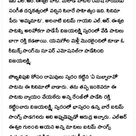
ఇది ఎల్.ఆర్.ఈశ్వరి పాట. మెలోడీ పాటల రమేష్ నాయుడు
సంగీత దర్శకత్వంలో వచ్చిన సినారే సాహిత్యం ఇది. సినిమా
పేరు ‘అమ్మమాట’. అలనాటి ఐటమ్ గాయని ఎల్.ఆర్.ఈశ్వరి
పాటల్ని అలవోకగా పాడేసే విజయలక్ష్మి స్వరంలో వేడి పాటలు
బాగా రక్తి కడతాయి. యమగోల మళ్లీ మొదలైందిలో కూడా ఓ
రీమిక్స్ సాంగ్‌ను సూపర్ ఎమోషనల్‌గా పాడేసింది
విజయలక్ష్మి.
బొబ్బిలిపులి కోసం రాఘవులు స్వరం కట్టిన ‘ఏ సుబ్బారావో’
పాటను ఈ సినిమాలో వాడారు. తను తప్ప ఇంకెవరూ ఈ
పాటకు న్యాయం చేయలేరు అన్న రేంజ్‌లో పాడేసి రక్తి
కట్టించారు విజయలక్ష్మి. స్వరంలో భాస్వరం ఉన్న వారే ఐటమ్
సాంగ్స్ పాడగలరు అని అప్పుడెప్పుడో ఆరుద్ర అన్నారు. ఎల్‌ఆర్
ఈశ్వరి గురించి ఆయన అన్న మాటలు ఐటమ్ సాంగ్స్