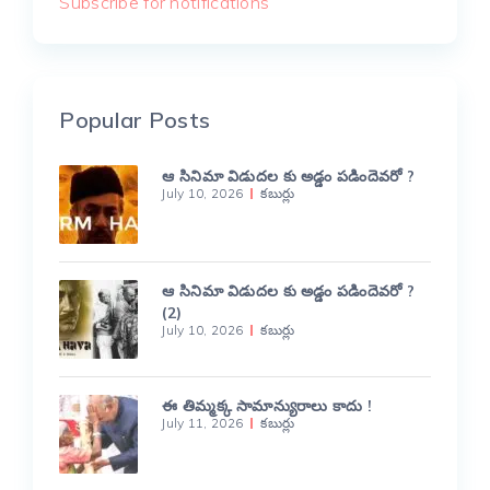
Subscribe for notifications
Popular Posts
ఆ సినిమా విడుదల కు అడ్డం పడిందెవరో ?
July 10, 2026
కబుర్లు
ఆ సినిమా విడుదల కు అడ్డం పడిందెవరో ?
(2)
July 10, 2026
కబుర్లు
ఈ తిమ్మక్క సామాన్యురాలు కాదు !
July 11, 2026
కబుర్లు