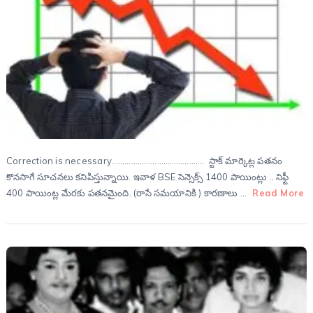
Correction is necessary……………………………………. స్టాక్ మార్కెట్ల పతనం
కొనసాగే సూచనలు కనిపిస్తున్నాయి. ఇవాళ BSE సెన్సెక్స్ 1400 పాయింట్లు .. నిఫ్టీ
400 పాయింట్ల మేరకు పతనమైంది. (రాసే సమయానికి ) కారణాలు …
Read More