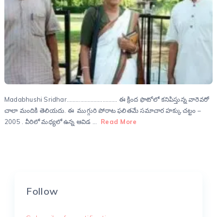
Madabhushi Sridhar……………………………. ఈ క్రింద ఫొటోలో కనిపిస్తున్న వారెవరో
చాలా మందికి తెలియదు. ఈ ముగ్గురి పోరాట ఫలితమే సమాచార హక్కు చట్టం –
2005 . వీరిలో మధ్యలో ఉన్న ఆవిడ …
Read More
Follow