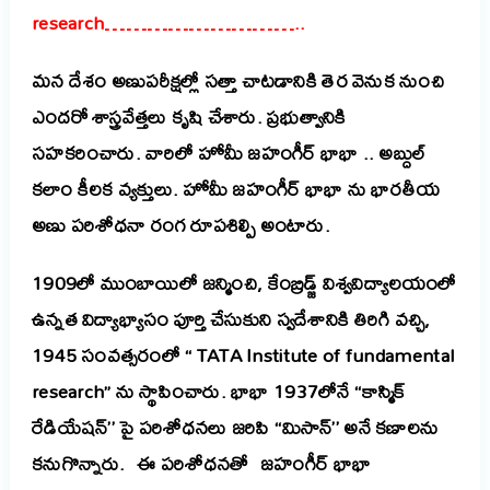
research………………………..
మన దేశం అణుపరీక్షల్లో సత్తా చాటడానికి తెర వెనుక నుంచి
ఎందరో శాస్త్రవేత్తలు కృషి చేశారు. ప్రభుత్వానికి
సహకరించారు. వారిలో హోమీ జహంగీర్ భాభా .. అబ్దుల్
కలాం కీలక వ్యక్తులు. హోమీ జహంగీర్ భాభా ను భారతీయ
అణు పరిశోధనా రంగ రూపశిల్పి అంటారు.
1909లో ముంబాయిలో జన్మించి, కేంబ్రిడ్జ్ విశ్వవిద్యాలయంలో
ఉన్నత విద్యాభ్యాసం పూర్తి చేసుకుని స్వదేశానికి తిరిగి వచ్చి,
1945 సంవత్సరంలో “ TATA Institute of fundamental
research” ను స్థాపించారు. భాభా 1937లోనే ‘‘కాస్మిక్
రేడియేషన్’’ పై పరిశోధనలు జరిపి ‘‘మిసాన్’’ అనే కణాలను
కనుగొన్నారు. ఈ పరిశోధనతో జహంగీర్ భాభా