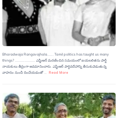
Bharadwaja Rangavajhala…….. Tamil politics has taught us many
things? ……………………. ఎమ్జీఆర్ మరణించిన సమయంలో జయలలితను పార్టీ
నాయకులు తీవ్రంగా అవమానించారు. ఎమ్జీఆర్ పార్దివదేహాన్ని తీసుకువెడుతున్న
వాహనం నుంచీ దించేయడంతో …
Read More