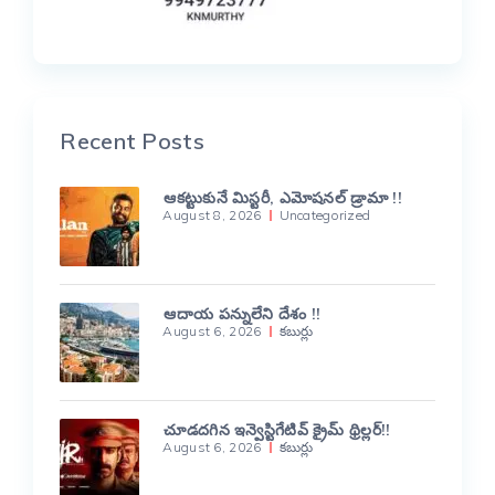
Recent Posts
ఆకట్టుకునే మిస్టరీ, ఎమోషనల్ డ్రామా !!
August 8, 2026
Uncategorized
ఆదాయ పన్నులేని దేశం !!
August 6, 2026
కబుర్లు
చూడదగిన ఇన్వెస్టిగేటివ్ క్రైమ్ థ్రిల్లర్!!
August 6, 2026
కబుర్లు