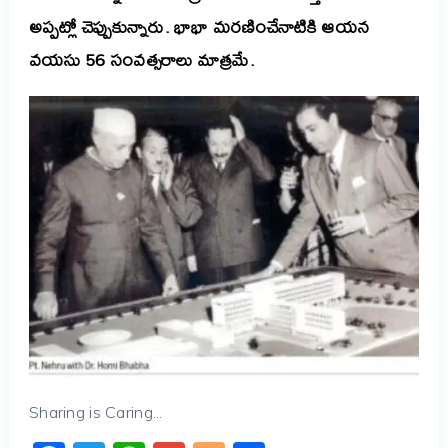
అప్పట్లో చెప్పుకున్నారు. భాభా మరణించేనాటికి ఆయన
వయసు 56 సంవత్సరాలు మాత్రమే.
Sharing is Caring...