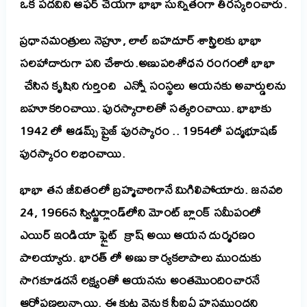
ఒక పదవిని ఆఫర్ చేయగా భాభా సున్నితంగా తిరస్కరించారు.
ప్రధానమంత్రులు నెహ్రూ, లాల్ బహదూర్ శాస్త్రిలకు భాభా
సలహాదారుగా పని చేశారు.అణుపరిశోధన రంగంలో భాభా
చేసిన కృషిని గుర్తించి ఎన్నో సంస్థలు ఆయనకు అవార్డులను
బహూకరించాయి. పురస్కారాలతో సత్కరించాయి. భాభాకు
1942 లో ఆడమ్స్ ప్రైజ్ పురస్కారం .. 1954లో పద్మభూషణ్
పురస్కారం లభించాయి.
భాభా తన జీవితంలో బ్రహ్మచారిగానే మిగిలిపోయారు. జనవరి
24, 1966న స్విట్జర్లాండ్‌లోని మోంట్ బ్లాంక్ సమీపంలో
ఎయిర్ ఇండియా ఫ్లైట్ క్రాష్ అయి ఆయన దుర్మరణం
పాలయ్యారు. భారత్ లో అణు కార్యకలాపాలు ముందుకు
సాగకూడదనే లక్ష్యంతో ఆయనను అంతమొందించారనే
ఆరోపణలున్నాయి. ఈ కుట్ర వెనుక సీఐఏ హస్తముందని