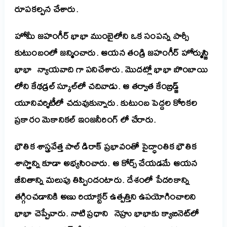
రూపకల్పన చేశారు.
హోమీ జహంగీర్ భాభా ముంబైలోని ఒక సంపన్న పార్సీ
కుటుంబంలో జన్మించారు. ఆయన తండ్రి జహంగీర్ హోర్ముస్జి
భాభా న్యాయవాది గా పనిచేశారు. మొదట్లో భాభా బొంబాయి
లోని కేథడ్రల్ స్కూల్‌లో చదివాడు. ఆ తర్వాత కేంబ్రిడ్జ్
యూనివర్శిటీలో చదువుకున్నారు. కుటుంబ పెద్దల కోరికల
ప్రకారం మెకానికల్ ఇంజనీరింగ్ లో చేరారు.
భౌతిక శాస్త్రవేత్త పాల్ డిరాక్ ప్రభావంతో సైద్ధాంతిక భౌతిక
శాస్త్రాన్ని కూడా అభ్యసించారు. ఆ కోర్స్ చేయడమే ఆయన
జీవితాన్ని మలుపు తిప్పిందంటారు.
దేశంలో పేదరికాన్ని
తగ్గించడానికి అణు రియాక్టర్ ఉత్పత్తిని ఉపయోగించాలని
భాభా చెప్పేవారు. నాటి ప్రధాని నెహ్రు భాభాకు క్యాబినెట్‌లో