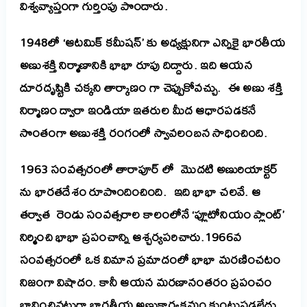
విశ్వవ్యాప్తంగా గుర్తింపు పొందారు.
1948లో ‘ఆటమిక్ కమీషన్’ కు అధ్యక్షునిగా ఎన్నికై భారతీయ
అణుశక్తి నిర్మాణానికి భాభా రూపు దిద్దారు. ఇది ఆయన
దూరదృష్టికి చక్కని తార్కాణం గా చెప్పుకోవచ్చు. ఈ అణు శక్తి
నిర్మాణం ద్వారా ఇండియా ఇతరుల మీద ఆధారపడకనే
సొంతంగా అణుశక్తి రంగంలో స్వావలంబన సాధించింది.
1963 సంవత్సరంలో తారాపూర్ లో మొదటి అణురియాక్టర్
ను భారతదేశం
రూపొందించింది.
ఇది భాభా చలవే. ఆ
తర్వాత రెండు సంవత్సరాల కాలంలోనే ‘ప్లూటోనియం ప్లాంట్’
నిర్మించి భాభా ప్రపంచాన్ని ఆశ్చర్యపరిచారు.
1966వ
సంవత్సరంలో ఒక విమాన ప్రమాదంలో భాభా మరణించటం
నిజంగా విషాదం. కానీ ఆయన మరణానంతరం ప్రపంచం
భావించినట్లుగా భారతీయ అణుకార్యక్రమం కుంటుపడలేదు.