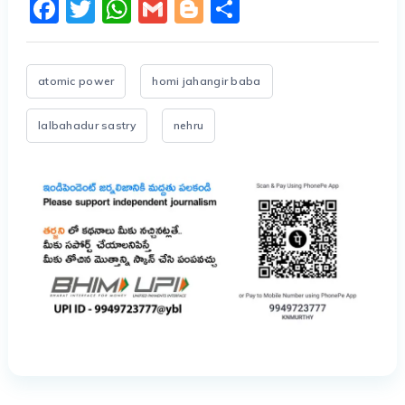
Facebook
Twitter
WhatsApp
Gmail
Blogger
Share
atomic power
homi jahangir baba
lalbahadur sastry
nehru