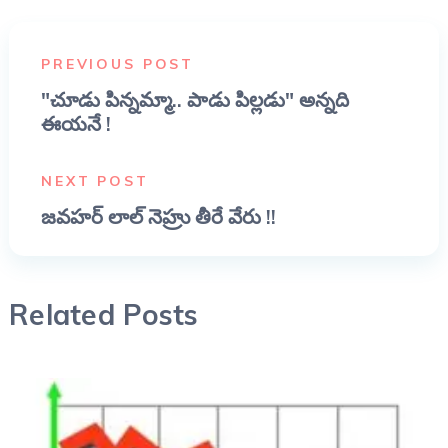
PREVIOUS POST
"చూడు పిన్నమ్మా.. పాడు పిల్లడు" అన్నది
ఈయనే !
NEXT POST
జవహర్ లాల్ నెహ్రు తీరే వేరు !!
Related Posts