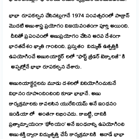
భాభా రూపకల్పన చేసినట్లుగానే 1974 సంవత్సరంలో పొక్రాన్
మొదటి
అణుశాస్త్ర ప్రయోగం విజయవంతంగా పూర్తి అయింది.
దీనితో ప్రపంచంలో అణుప్రయోగం చేసిన ఆరవ దేశంగా
భారతదేశం ఖ్యాతి గాంచింది. ప్రస్తుతం విద్యుత్ ఉత్పత్తికి
ఉపయోగించే అణురియాక్టర్ లలో ‘‘ఫాస్ట్ బ్రీడర్ టెక్నాలజీ’’ కి
అప్పట్లోనే భాభా రూపకల్పన చేశారు.
అణురియాక్టర్లలను మూడు దశలలో వినియోగించుకునే
విధానం రూపొందించింది కూడా భాభానే. అణు
కార్యక్రమాలకు కావలసిన యురేనియమ్ అనే ఇంధనం
ఇండియా
లో
అంతగా లభించదు. కాబట్టి, దానికి
ప్రత్యామ్నాయంగా ‘థోరియం’ అనే ఇంధనాన్ని ఉపయోగించి
అణుశక్తి ద్వారా విద్యుత్పత్తి చేసే కార్యక్రమానికి ఆనాడే భాభా