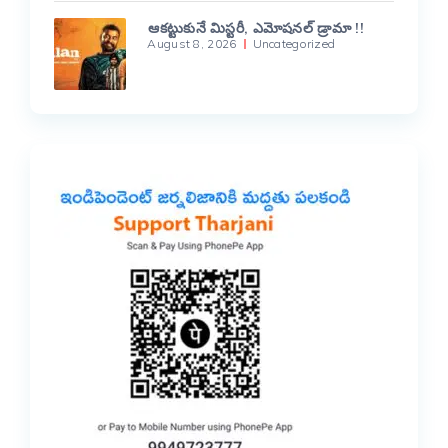
ఆకట్టుకునే మిస్టరీ, ఎమోషనల్ డ్రామా !!
August 8, 2026
Uncategorized