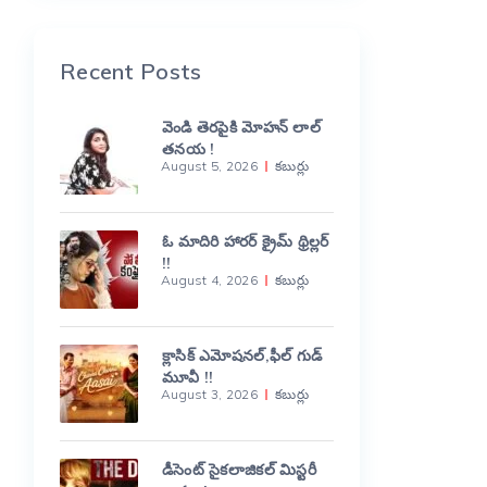
Recent Posts
వెండి తెరపైకి మోహన్ లాల్
తనయ !
August 5, 2026
కబుర్లు
ఓ మాదిరి హారర్ క్రైమ్ థ్రిల్లర్
!!
August 4, 2026
కబుర్లు
క్లాసిక్ ఎమోషనల్,ఫీల్ గుడ్
మూవీ !!
August 3, 2026
కబుర్లు
డీసెంట్ సైకలాజికల్ మిస్టరీ