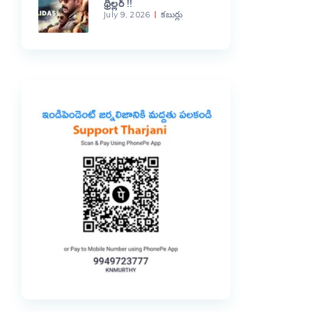
థ్రిల్లర్ !!
July 9, 2026
కబుర్లు