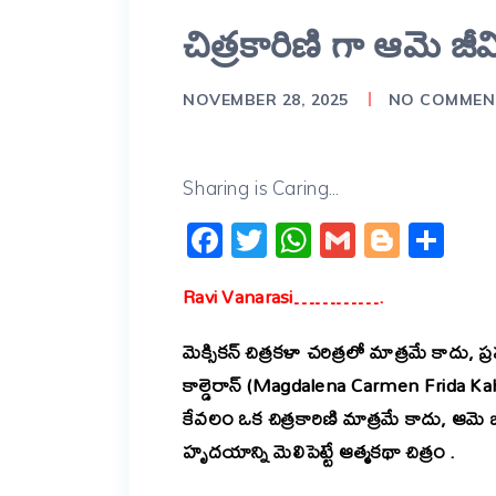
చిత్రకారిణి గా ఆమె జీ
NOVEMBER 28, 2025
NO COMMEN
Sharing is Caring...
Facebook
Twitter
WhatsApp
Gmail
Blogg
Sh
Ravi Vanarasi………….
మెక్సికన్ చిత్రకళా చరిత్రలో మాత్రమే కాదు, ప
కాల్డెరాన్ (Magdalena Carmen Frida Ka
కేవలం ఒక చిత్రకారిణి మాత్రమే కాదు, ఆ
హృదయాన్ని మెలిపెట్టే ఆత్మకథా చిత్రం .