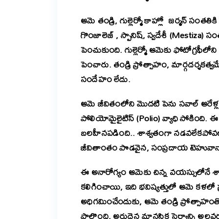
ఆమె తండ్రి, గుల్లెర్మో కాహ్లో జర్మన్ సంతతికి 
గొంజాలెజ్ , స్పానిష్, స్వదేశీ (Mestiza) స
పెంచుకుంది. గుల్లెర్మో ఆమెకు ఫోటోగ్రఫీల
పెంచారు. తండ్రి ప్రోత్సాహం, మార్గదర్శకత్
సందేహం లేదు.
ఆమె జీవితంలోని మొదటి పెను సవాల్ ఆరేళ్
పోలియోమైలైటిస్ (Polio) వ్యాధి సోకింది. 
బలహీనపడింది.. శాశ్వతంగా నడవలేకపోవడానికి
జీవితాంతం పొడవైన, సంప్రదాయ టెహువానా 
ఈ అనారోగ్యం ఆమెకు చిన్న వయస్సులోనే 
కలిగించాయి, ఇది భవిష్యత్తులో ఆమె కళలో ప
అధిగమించేందుకు, ఆమె తండ్రి ప్రోత్సాహంత
పాల్గొంది, అరుదైన మానసిక స్థైర్యాన్ని అలవర