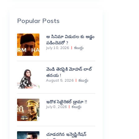
Popular Posts
ఆ సినిమా విడుదల కు అడ్డం
పడిందెవరో ?
July 10, 2026
కబుర్లు
వెండి తెరపైకి మోహన్ లాల్
తనయ !
August 5, 2026
కబుర్లు
ఇదొక సెటైరికల్ డ్రామా !!
July 8, 2026
కబుర్లు
చూడదగిన ఇన్వెస్టిగేషన్