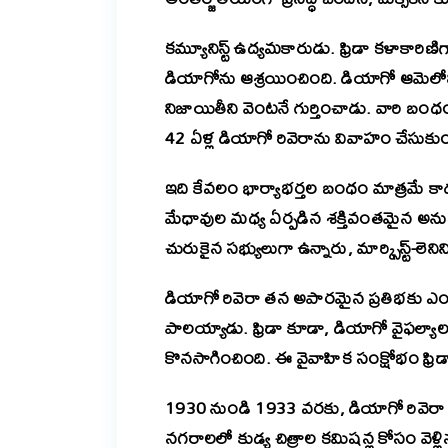
కమ్యూనిస్ట్ ఉద్యమకారుడు. ఫ్రిడా కళాకార
డియాగోను ఆశ్రయించింది. డియాగో ఆమెలోని
నిజాయితీని వెంటనే గుర్తించాడు. వారి బంధం 
42 ఏళ్ల డియాగో రివెరాను వివాహం చేసుకుం
ఇది కేవలం భార్యాభర్తల బంధం మాత్రమే 
మేధావుల మధ్య ఏర్పడిన శక్తివంతమైన అనుబంధం
చురుకైన సభ్యులుగా ఉన్నారు, మార్క్సిస్ట్-లెనిని
డియాగో రివెరా తన అపారమైన ప్రతిభకు ఎంత ప
పాలయ్యాడు. ఫ్రిడా కూడా, డియాగో వైఫల్
కొనసాగించింది. ఈ వైవాహిక సంక్షోభం ఫ్రిడా
1930 నుండి 1933 వరకు, డియాగో రివెరా అమెరి
నగరాలలో కుడ్య చిత్రాల కమిషన్ల కోసం వెళ్ల