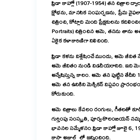
ఫ్రిడా కాహ్లో (1907-1954) తన చిత్రాల ద్వ
క్షోభను, మానసిక సంఘర్షణను, ప్రేమ వైఫల్యా
చిత్రించి, కోట్లాది మంది ప్రేక్షకులను కదిలిం
Portraits) చిత్రించిన ఆమె, తనను తాను అ
ఏకైక కళాకారిణిగా నిలిచింది.
ఫ్రిడా కళను విశ్లేషించే ముందు, ఆమె జీవిత
ఆమె జీవితం నుండి విడదీయరానిది. ఇది మెక్స
అన్వేషిస్తున్న కాలం. ఆమె తన పుట్టిన తేదీ
ఆమె తన ఉనికిని మెక్సికన్ విప్లవం ప్రారంభ
కోరుకుంది.
ఆమె చిత్రాలు కేవలం రంగులు, గీతలతో కూడిన
గుర్తింపు సంస్కృతి, పూర్వ-కొలంబియన్ న
భావనల సమ్మేళనం.ఫ్రిడా కాహ్లో జూలై 6, 190
కాసా అజుల్ లో జన్మించింది.