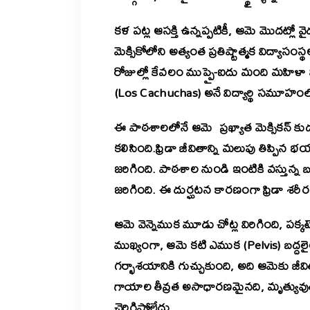
కళ పట్ల ఆసక్తి ఉన్నప్పటికీ, ఆమె మొదట్లో
మెక్సికోలోని అత్యంత ప్రతిష్టాత్మక విద్యాసం
రోజుల్లో కేవలం ముప్పై-ఐదు మంది మహిళా వ
(Los Cachuchas) అనే విద్యార్థి సమూహంలో
ఈ పాఠశాలలోనే ఆమె ప్రఖ్యాత మెక్సికన్ కుడ
కలిసింది.ఫ్రిడా జీవితాన్ని మలుపు తిప్
జరిగింది. పాఠశాల నుండి ఇంటికి వస్తున్న 
జరిగింది. ఈ దుర్ఘటన కారణంగా ఫ్రిడా శరీరం
ఆమె వెన్నెముక మూడు చోట్ల విరిగింది, పక
ముఖ్యంగా, ఆమె కటి ఎముక (Pelvis) బద్దలైం
గర్భాశయానికి గుచ్చుకుంది, అది ఆమెకు జీ
గాయాల తీవ్రత అసాధారణమైనది, మృత్యువు
చెరిగిపోలేదు.