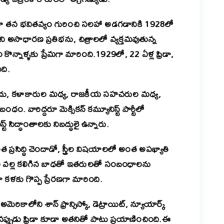
ిణిగా తన భవితవ్యం గురించి సలహా అడగడానికి 1928లో
 అసాధారణ ప్రతిభను, చిత్రాలలో వ్యక్తమవుతున్న
కొన్నాళ్ళకు ప్రేమగా మారింది.1929లో, 22 ఏళ్ల ఫ్రిడా,
ది.
కాదు, కళాకారుల మధ్య, రాజకీయ సహచరుల మధ్య,
. వారిద్దరూ మెక్సికన్ కమ్యూనిస్ట్ పార్టీలో
స్ట్ సిద్ధాంతాలకు నిబద్ధులై ఉన్నారు.
్రసిద్ధి చెందాడో, స్త్రీల విషయాలలో అంత అపఖ్యాతి
యాల వల్ల కలిగిన బాధతో ఇతరులతో సంబంధాలను
 కళకు గొప్ప ప్రేరణగా మారింది.
కాలోని శాన్ ఫ్రాన్సిస్కో, డెట్రాయిట్, న్యూయార్క్
ినప్పుడు ఫ్రిడా కూడా అతనితో పాటు ప్రయాణించింది.
ఈ