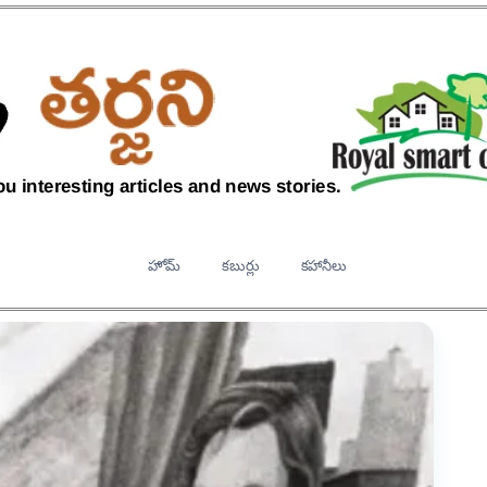
హోమ్
కబుర్లు
కహానీలు