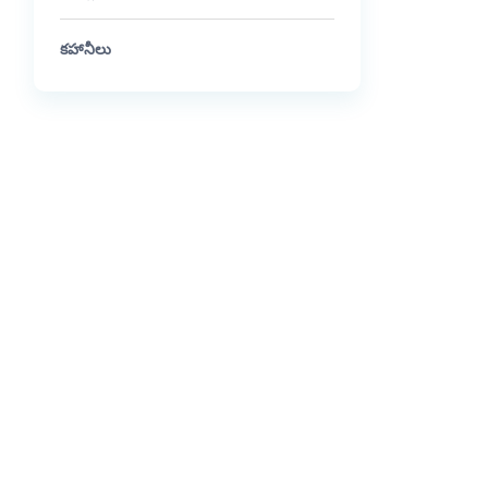
కహానీలు