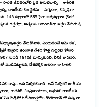
ారా సొంత జీవితంలోని ప్రతి అనుభవాన్ని – శారీరక
న్ని, రాజకీయ నిబద్ధతను – నగ్నంగా, నిష్కర్షగా
చింది. 143 చిత్రాలలో 55కి పైగా ఆత్మచిత్రాలు (Self-
త్యంత దగ్గరగా, అత్యంత నిజాయితీగా అర్థం చేసుకున్న
 నేపథ్యాన్నిఅర్థం చేసుకోవాలి. ఎందుకంటే ఆమె కళ,
ికో విప్లవం తరువాత దేశం కొత్త గుర్తింపు కోసం
ని 1907 నుండి 1910కి మార్చుకుంది. దీనికి కారణం,
ంతో ముడిపెట్టాలని, దేశభక్తిని బలంగా చాటాలని
వి కావు.. అవి మెక్సికనిడాడ్ అనే మెక్సికన్ జాతీయ
మ్మకాలు, కాథలిక్ సంప్రదాయాలు, ఆధునిక రాజకీయ
7న మెక్సికో సిటీ శివార్లలోని కోయోకాన్ లో ఉన్న లా