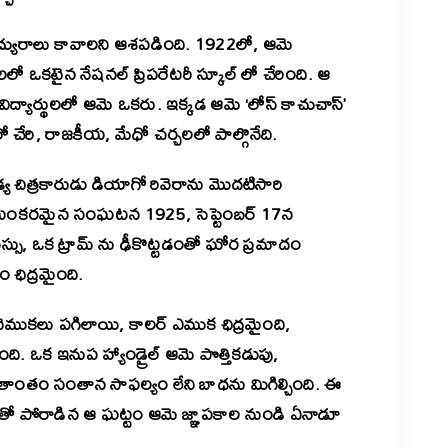
 వైద్యురాలు కావాలని ఆశపడింది. 1922లో, ఆమె
స్థలలో ఒకటైన నేషనల్ ప్రిపరేటరీ స్కూల్ లో చేరింది. ఆ
ిద్యార్థులలో ఆమె ఒకరు. ఇక్కడ ఆమె ‘లోస్ కాచుచాస్’
 చేరి, రాజకీయ, మేధో చర్చలలో పాల్గొనేది.
్య చిత్రకారుడు డియాగో రివెరాను మొదటిసారి
పిన భయంకరమైన సంఘటన 1925, సెప్టెంబర్ 17న
బస్సు, ఒక ట్రామ్ ను ఢీకొట్టడంతో ఘోర ప్రమాదం
 ఛిద్రమైంది.
్కటెముకలు పగిలాయి, కాలర్ ఎముక ఛిద్రమైంది,
ది. ఒక ఇనుప హ్యాండ్రైల్ ఆమె పొత్తికడుపు,
వితాంతం సంతాన సాఫల్యం లేని బాధను మిగిల్చింది. ఈ
తో పోరాడిన ఆ ఘట్టం ఆమె జ్ఞాపకాల నుండి ఏనాడూ