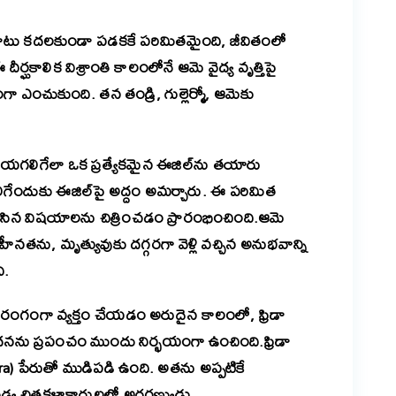
ల పాటు కదలకుండా పడకకే పరిమితమైంది, జీవితంలో
 దీర్ఘకాలిక విశ్రాంతి కాలంలోనే ఆమె వైద్య వృత్తిపై
 ఎంచుకుంది. తన తండ్రి, గుల్లెర్మో, ఆమెకు
గలిగేలా ఒక ప్రత్యేకమైన ఈజిల్‌ను తయారు
ేందుకు ఈజిల్‌పై అద్దం అమర్చారు. ఈ పరిమిత
లిసిన విషయాలను చిత్రించడం ప్రారంభించింది.ఆమె
తను, మృత్యువుకు దగ్గరగా వెళ్లి వచ్చిన అనుభవాన్ని
ి.
హిరంగంగా వ్యక్తం చేయడం అరుదైన కాలంలో, ఫ్రిడా
ర వేదనను ప్రపంచం ముందు నిర్భయంగా ఉంచింది.ఫ్రిడా
era) పేరుతో ముడిపడి ఉంది. అతను అప్పటికే
కుడ్య చిత్రకళాకారులలో అగ్రగణ్యుడు.