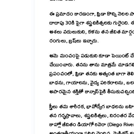
ఈ ప్రమాదం కారణంగా, ఫ్రిడా కొన్ని నెల
దాదాపు 30కి పైగా శస్త్రచికిత్సలకు గురైంది. ఈ
ఆశలు వదులుకుని, కళను తన జీవిత మార్గంగా
రంగులు, బ్రష్‌లు ఇచ్చారు.
ఆమె మంచంపై పడుకుని కూడా పెయింట్ చేయ
చేయించారు. తనను తాను మాత్రమే చూడగలిగ
ప్రపంచంలో, ఫ్రిడా తనకు అత్యంత బాగా తె
బాధను, గాయాలను, వైద్య పరికరాలను, బలహీన
అపారమైన శక్తితో కాన్వాస్‌పైకి తీసుకువచ్చింద
స్త్రీలు తమ శారీరక, భావోద్వేగ బాధలను బ
తన గర్భస్రావాలు, శస్త్రచికిత్సలు, నిరంత
కాహ్లో జీవితం డియాగో రివెరా (Diego Riv
అంతర్జాతీయంగా ప్రసిద్ధి చెందిన, మెక్సికన్ 