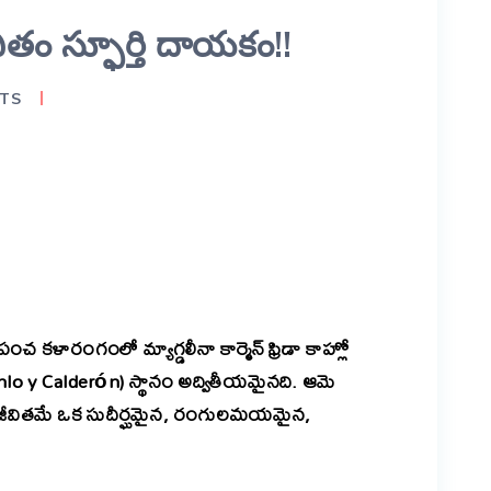
వితం స్ఫూర్తి దాయకం!!
TS
er
are
్రపంచ కళారంగంలో మ్యాగ్డలీనా కార్మెన్ ఫ్రిడా కాహ్లో
hlo y Calderón) స్థానం అద్వితీయమైనది. ఆమె
మె జీవితమే ఒక సుదీర్ఘమైన, రంగులమయమైన,