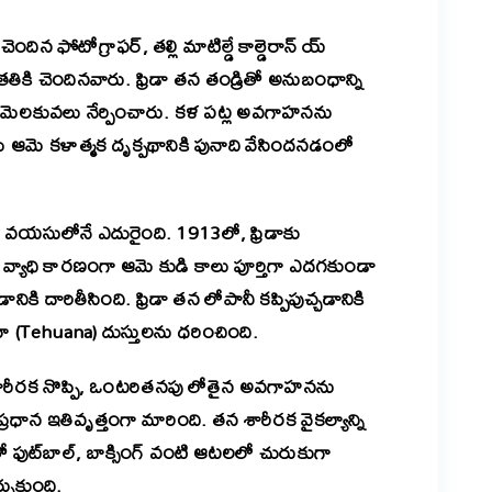
చెందిన ఫోటోగ్రాఫర్, తల్లి మాటిల్డే కాల్డెరాన్ య్
ంతతికి చెందినవారు. ఫ్రిడా తన తండ్రితో అనుబంధాన్ని
ోని మెలకువలు నేర్పించారు. కళ పట్ల అవగాహనను
వమే ఆమె కళాత్మక దృక్పథానికి పునాది వేసిందనడంలో
ల వయసులోనే ఎదురైంది. 1913లో, ఫ్రిడాకు
ఈ వ్యాధి కారణంగా ఆమె కుడి కాలు పూర్తిగా ఎదగకుండా
 దారితీసింది. ఫ్రిడా తన లోపానీ కప్పిపుచ్చడానికి
(Tehuana) దుస్తులను ధరించింది.
శారీరక నొప్పి, ఒంటరితనపు లోతైన అవగాహనను
్రధాన ఇతివృత్తంగా మారింది. తన శారీరక వైకల్యాన్ని
ో ఫుట్‌బాల్, బాక్సింగ్ వంటి ఆటలలో చురుకుగా
్చుకుంది.